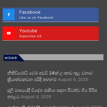
Facebook
Like us on Facebook
Youtube
Subscribe US
නවතම
නීතිවිරෝධී වෙබ් අඩවි 24ක් ලංකාව තුළ වහාම
ක්‍රියාත්මකවන පරිදි තහනම්
August 6, 2026
ජූලි මාසයේදී විදේශ රැකියා සඳහා පිටත්ව ගිය පිරිස
ඉහළට
August 6, 2026