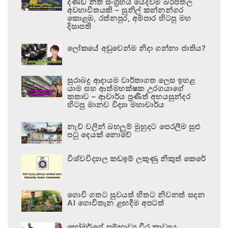
දණ්ඩ නීති සංග්‍රහය යෙදවීම බරපතල
අවභාවිතයකි – සුනිල් කන්නන්ගර
කොළඹ, රත්නපුර, අම්පාර හිටපු මහ
දිසාපති
ලෝකයේ අඩුවෙන්ම නිදා ගන්නා ජාතිය?
සුරාබදු ආදායම වාර්තාගත ලෙස ඉහළ
යාම සහ ආත්මභක්ෂක උරගයාගේ
කතාව – ආචාර්ය ප්‍රණීත් අභයසුන්දර
හිටපු මානව විද්‍යා මහාචාර්ය
නැව් වලින් බහලුම් මුහුදට පෙරලීම සුළු
පටු දෙයක් නොවේ
විශ්වවිද්‍යාල කඩඉම් ලකුණු නිකුත් කෙරේ
ගොවි ගතට සුවයත් හිතට නිවනත් සදන
AI ගොවිතැන ළඟදීම අපටත්
හෝමර්ගේ සම්භාව්‍ය වීර කාව්‍යය