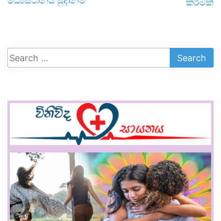
මධ්‍යස්ථානය සූදානම්
කිරීමක්