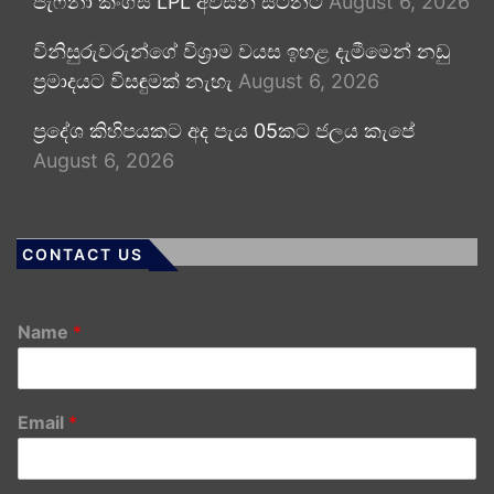
ජැෆ්නා කිංග්ස් LPL අවසන් සටනට
August 6, 2026
විනිසුරුවරුන්ගේ විශ්‍රාම වයස ඉහළ දැමීමෙන් නඩු
ප්‍රමාදයට විසඳුමක් නැහැ
August 6, 2026
ප්‍රදේශ කිහිපයකට අද පැය 05කට ජලය කැපේ
August 6, 2026
CONTACT US
Name
*
Email
*