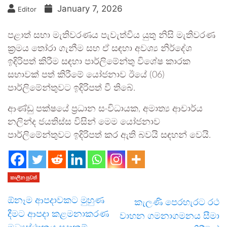
January 7, 2026
Editor
පළාත් සභා මැතිවරණය පැවැත්විය යුතු නිසි මැතිවරණ
ක්‍රමය තෝරා ගැනීම සහ ඒ සඳහා අවශ්‍ය නිර්දේශ
ඉදිරිපත් කිරීම සඳහා පාර්ලිමේන්තු විශේෂ කාරක
සභාවක් පත් කිරීමේ යෝජනාව ඊයේ (06)
පාර්ලිමේන්තුවට ඉදිරිපත් වී තිබේ.
ආණ්ඩු පක්ෂයේ ප්‍රධාන සංවිධායක, අමාත්‍ය ආචාර්ය
නලින්ද ජයතිස්ස විසින් මෙම යෝජනාව
පාර්ලිමේන්තුවට ඉදිරිපත් කර ඇති බවයි සඳහන් වෙයි.
කාලීන පුවත්
ඕනෑම ආපදාවකට මුහුණ
කැලණි පෙරහැරට රථ
දීමට ආපදා කළමනාකරණ
වාහන ගමනාගමනය සීමා