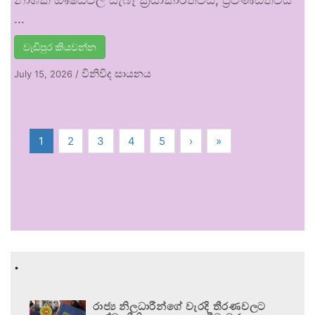
…
වැඩිපුර කියවන්න
විනිවිද සායනය
July 15, 2026
/
1
2
3
4
5
›
»
.
රාජ්‍ය නිලධාරීන්ගේ වැරදි තීරණවලට