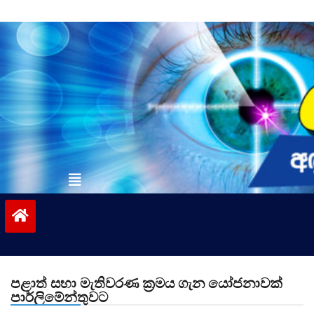
Skip
to
content
vinivida.lk
පළාත් සභා මැතිවරණ ක්‍රමය ගැන යෝජනාවක්
පාර්ලිමේන්තුවට