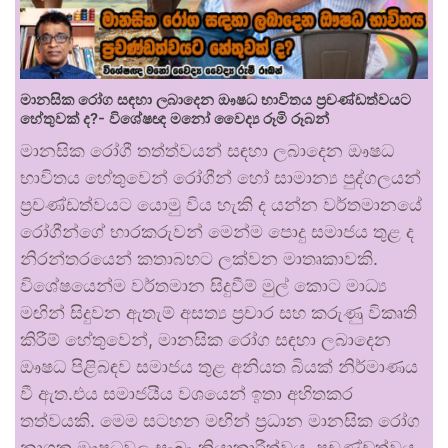
මානසික රෝග සඳහා ලබාදෙන ඖෂධ භාවිතය ප්‍රචණ්ඩත්වයට
හේතුවක් ද?- විශේෂඥ මනෝ වෛද්‍ය රූමි රූබන්
මානසික රෝගී තත්ත්වයන් සඳහා ලබාදෙන ඖෂධ
භාවිතය හේතුවෙන් රෝගීන් හෝ සාමාන්‍ය පුද්ගලයන්
ප්‍රචණ්ඩත්වයට යොමු විය හැකි ද යන්න වර්තමානයේ
රෝගීන්ගේ භාරකරුවන් මෙන්ම පොදු සමාජය තුළ ද
නිරන්තරයෙන් කතාබහට ලක්වන මාතෘකාවකි.
විශේෂයෙන්ම වර්තමාන සිදුවීම් මුල් කොට මාධ්‍ය
මඟින් සිදුවන ඇතැම් අසත්‍ය ප්‍රචාර සහ කරුණු විකෘති
කිරීම් හේතුවෙන්, මානසික රෝග සඳහා ලබාදෙන
ඖෂධ පිළිබඳව සමාජය තුළ අනියත බියක් නිර්මාණය
වී ඇත.එය සමාජයීය වශයෙන් ඉතා අහිතකර
තත්වයකි. මෙම සටහන මඟින් ප්‍රධාන මානසික රෝග
නාශක ඖෂධවල සැබෑ ක්‍රියාකාරීත්වය, ප්‍රචණ්ඩත්වය