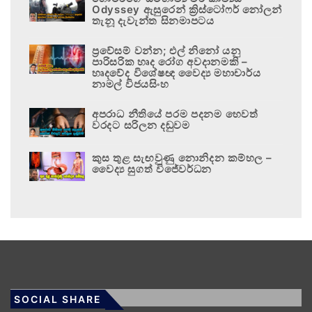
Odyssey ඇසුරෙන් ක්‍රිස්ටෝෆර් නෝලන්
තැනූ දැවැන්ත සිනමාපටය
ප්‍රවේසම් වන්න; එල් නිනෝ යනු
පාරිසරික හෘද රෝග අවදානමකි –
හෘදවේද විශේෂඥ වෛද්‍ය මහාචාර්ය
නාමල් විජයසිංහ
අපරාධ නීතියේ පරම පදනම හෙවත්
වරදට සරිලන දඬුවම
කුස තුළ සැඟවුණු නොනිදන කම්හල –
වෛද්‍ය සුගත් විජේවර්ධන
SOCIAL SHARE