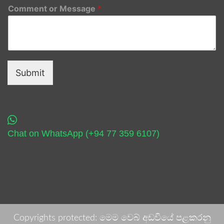
Comment or Message
*
Submit
Chat on WhatsApp (+94 77 359 6107)
Copyrights protected: මෙම වෙබ් අඩවියේ පළකරනු