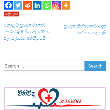
කාලීන පුවත්
කොළඹ ප්‍රදේශ රැසකට
ප්‍රදේශ කිහිපයකට අදත්
පෙරවරු 9 සිට පැය 12ක්
තරමක තද වැසි
ජල සැපයුම අත්හිටුවයි