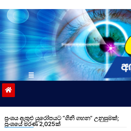
Skip
to
content
vinivida.lk
ප්‍රංශය ඇතුළු යුරෝපයට “ගිනි ගහන” උනුසුමක්;
ප්‍රංශයේ මරණ 2,025ක්