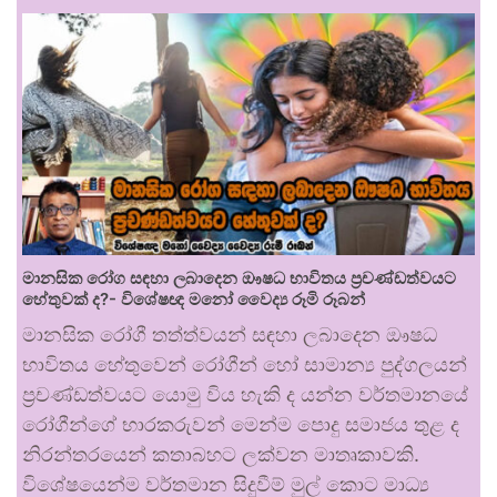
මානසික රෝග සඳහා ලබාදෙන ඖෂධ භාවිතය ප්‍රචණ්ඩත්වයට
හේතුවක් ද?- විශේෂඥ මනෝ වෛද්‍ය රූමි රූබන්
මානසික රෝගී තත්ත්වයන් සඳහා ලබාදෙන ඖෂධ
භාවිතය හේතුවෙන් රෝගීන් හෝ සාමාන්‍ය පුද්ගලයන්
ප්‍රචණ්ඩත්වයට යොමු විය හැකි ද යන්න වර්තමානයේ
රෝගීන්ගේ භාරකරුවන් මෙන්ම පොදු සමාජය තුළ ද
නිරන්තරයෙන් කතාබහට ලක්වන මාතෘකාවකි.
විශේෂයෙන්ම වර්තමාන සිදුවීම් මුල් කොට මාධ්‍ය