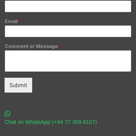
Email
*
Comment or Message
*
Submit
Chat on WhatsApp (+94 77 359 6107)