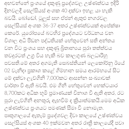
අඟවන්නේ ප්‍රංශයේ දකුණු ප්‍රදේශවල උෂ්ණත්වය ඉදිරි
දිනවලදී සෙල්සියස් අංශක 40 දක්වා ඉහළ යා හැකි
බවයි. බෝඩෝ, ටූලූස් සහ ඒජන් ඇතුළු නගරවල
සෙල්සියස් අංශක 36-37 අතර උෂ්ණත්වයක් අපේක්ෂා
කෙරේ. යුරෝපයේ බටහිර ප්‍රදේශයට වර්ධනය වන
විශාල අධි පීඩන පද්ධතියක් හේතුවෙන් සති අන්තය
වන විට ප්‍රංශය සහ දකුණු බ්‍රිතාන්‍යය පුරා තත්ත්වය
තවදුරටත් උග්‍ර විය හැකි බව කාලගුණ බලධාරීහු
පවසති.මේ අතර අගමැති සෙබස්තියන් ලෙකෝර්නු ඊයේ
02 වැනිදා ප්‍රකාශ කළේ ගිම්හාන සමය ආරම්භයේ සිට
මේ දක්වා ලැව්ගිනි 7,000කට ආසන්න සංඛ්‍යාවක්
වාර්තා වී ඇති බවයි. එම ගිනි හේතුවෙන් හෙක්ටයාර
8,700කට අධික භූමි ප්‍රමාණයක් විනාශ වී ඇති අතර, රට
පුරා ලැව්ගිනි අනතුරු ඇඟවීම් ද ක්‍රියාත්මකයි.මෙම අධික
උෂ්ණත්වය ප්‍රංශයට පමණක් සීමා වී නොමැත.
පෘතුගාලයේ ඇතැම් ප්‍රදේශවල දිවා කාලයේ උෂ්ණත්වය
සෙල්සියස් අංශක 40 ඉක්මවන අතර රාත්‍රී කාලයේදී පවා