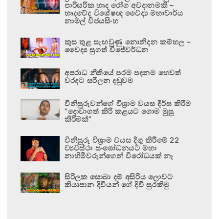
පාරිසරික හෘද රෝග අවදානමකි –
හෘදවේද විශේෂඥ වෛද්‍ය මහාචාර්ය
නාමල් විජයසිංහ
කුස තුළ සැඟවුණු නොනිදන කම්හල –
වෛද්‍ය සුගත් විජේවර්ධන
අපරාධ නීතියේ පරම පදනම හෙවත්
වරදට සරිලන දඬුවම
විනිසුරුවන්ගේ විශ්‍රාම වයස දීර්ඝ කිරීම
“දොවාගත් කිරි කළයට ගොම මුසු
කිරීමක්”
විනිසුරු විශ්‍රාම වයස දිගු කිරීමේ 22
ව්‍යවස්ථා සංශෝධනයට මහා
නාහිමිවරුන්ගෙන් විරෝධයක් නෑ
සිරිලක සොබා දම් අසිරිය ලොවට
කියාපාන දිවියන් ගේ දිවි සුරකිමු