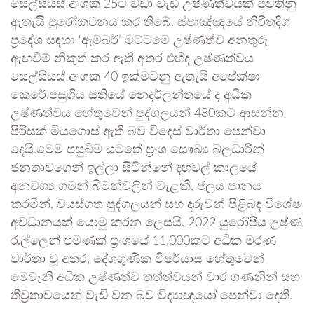
සෙල්සියස් අංශක 25ට වඩා වැඩි උෂ්ණත්වයක් පවතිනු
ඇතැයි පුරෝකථනය කර තිබේ. ස්පාඤ්ඤයේ නිරිතදිග
ප්‍රදේශ සඳහා ‘ඇම්බර්’ මට්ටමේ උෂ්ණත්ව අනතුරු
ඇඟවීම් නිකුත් කර ඇති අතර එහිද උෂ්ණත්වය
සෙල්සියස් අංශක 40 ඉක්මවනු ඇතැයි අපේක්ෂා
කෙරේ.පසුගිය සතියේ නෙදර්ලන්තයේ ද අධික
උෂ්ණත්වය හේතුවෙන් පුද්ගලයන් 480කට ආසන්න
පිරිසක් මියගොස් ඇති බව විදෙස් වාර්තා පෙන්වා
දෙයි.මෙම පසුබිම යටතේ ප්‍රංශ සෞඛ්‍ය බලධාරීන්
ජනතාවගෙන් ඉල්ලා සිටින්නේ දහවල් කාලයේ
අනවශ්‍ය ගමන් බිමන්වලින් වැළකී, ජලය පානය
කරමින්, වයස්ගත පුද්ගලයන් සහ දරුවන් පිළිබඳ විශේෂ
අවධානයක් යොමු කරන ලෙසයි. 2022 යුරෝපීය උෂ්ණ
රැල්ලෙන් පමණක් ප්‍රංශයේ 11,000කට අධික මරණ
වාර්තා වූ අතර, දේශගුණික විපර්යාස හේතුවෙන්
මෙවැනි අධික උෂ්ණත්ව තත්ත්වයන් වාර ගණනින් සහ
තීව්‍රතාවයෙන් වැඩි වන බව විද්‍යාඥයෝ පෙන්වා දෙති.