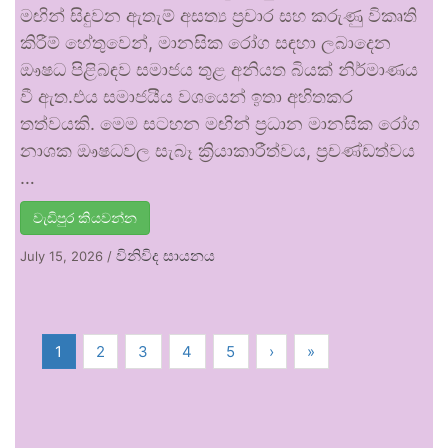
මඟින් සිදුවන ඇතැම් අසත්‍ය ප්‍රචාර සහ කරුණු විකෘති
කිරීම් හේතුවෙන්, මානසික රෝග සඳහා ලබාදෙන
ඖෂධ පිළිබඳව සමාජය තුළ අනියත බියක් නිර්මාණය
වී ඇත.එය සමාජයීය වශයෙන් ඉතා අහිතකර
තත්වයකි. මෙම සටහන මඟින් ප්‍රධාන මානසික රෝග
නාශක ඖෂධවල සැබෑ ක්‍රියාකාරීත්වය, ප්‍රචණ්ඩත්වය
…
වැඩිපුර කියවන්න
විනිවිද සායනය
July 15, 2026
/
1
2
3
4
5
›
»