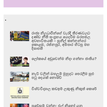
.
රාජ්‍ය නිලධාරීන්ගේ වැරදි තීරණවලට
දණ්ඩ නීති සංග්‍රහය යෙදවීම බරපතල
අවභාවිතයකි – සුනිල් කන්නන්ගර
කොළඹ, රත්නපුර, අම්පාර හිටපු මහ
දිසාපති
ලෝකයේ අඩුවෙන්ම නිදා ගන්නා ජාතිය?
නැව් වලින් බහලුම් මුහුදට පෙරලීම සුළු
පටු දෙයක් නොවේ
විශ්වවිද්‍යාල කඩඉම් ලකුණු නිකුත් කෙරේ
ප්‍රවේසම් වන්න; එල් නිනෝ යනු