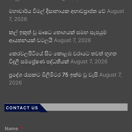
මහාචාර්ය විමල් දිසානායක අභාවප්‍රාප්ත වේ
August
7, 2026
කල් ඉකුත් වූ ඖෂධ තොගයක් සමඟ සැපයුම්
ආයතනයක් වටලයි
August 7, 2026
කෙරවලපිටියේ සිට කොළඹ වරායට තවත් භූගත
විදුලි සම්ප්‍රේෂණ පද්ධතියක්
August 7, 2026
ප්‍රදේශ රැසකට මිලිමීටර 75 ඉක්ම වූ වැසි
August 7,
2026
CONTACT US
Name
*