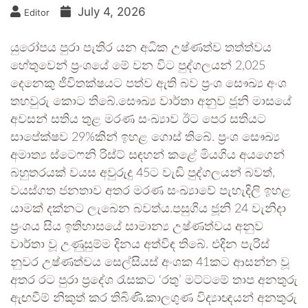
July 4, 2026
Editor
යුරෝපය පුරා පැතිර යන අධික උෂ්ණත්ව තත්ත්වය
හේතුවෙන් ප්‍රංශයේ මේ වන විට පුද්ගලයන් 2,025
දෙනෙකු ජීවිතක්ෂයට පත්ව ඇති බව ප්‍රංශ සෞඛ්‍ය අංශ
තහවුරු කොට තිබේ.සෞඛ්‍ය වාර්තා අනුව ජූනි මාසයේ
අවසන් සතිය තුළ මරණ සංඛ්‍යාව ඊට පෙර සතියට
සාපේක්ෂව 29%කින් ඉහළ ගොස් තිබේ. ප්‍රංශ සෞඛ්‍ය
අමාත්‍ය ස්ටෙෆනි රිස්ට් සඳහන් කළේ මියගිය අයගෙන්
බහුතරයක් වයස අවුරුදු 45ට වැඩි පුද්ගලයන් බවත්,
වයස්ගත ජනතාව අතර මරණ සංඛ්‍යාවේ පැහැදිලි ඉහළ
යාමක් දක්නට ලැබෙන බවත්ය.පසුගිය ජූනි 24 වැනිදා
ප්‍රංශය සිය ඉතිහාසයේ සාමාන්‍ය උෂ්ණත්වය අනුව
වාර්තා වූ උණුසුම්ම දිනය අත්විඳ තිබේ. එදින පැරිස්
නුවර උෂ්ණත්වය සෙල්සියස් අංශක 41කට ආසන්න වූ
අතර රට පුරා ප්‍රදේශ රැසකට ‘රතු’ මට්ටමේ තාප අනතුරු
ඇඟවීම් නිකුත් කර තිබිණි.කාලගුණ විද්‍යාඥයන් අනතුරු