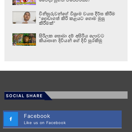
විනිසුරුවන්ගේ විශ්‍රාම වයස දීර්ඝ කිරීම
“දොවාගත් කිරි කළයට ගොම මුසු
කිරීමක්”
සිරිලක සොබා දම් අසිරිය ලොවට
කියාපාන දිවියන් ගේ දිවි සුරකිමු
SOCIAL SHARE
Facebook
Like us on Facebook