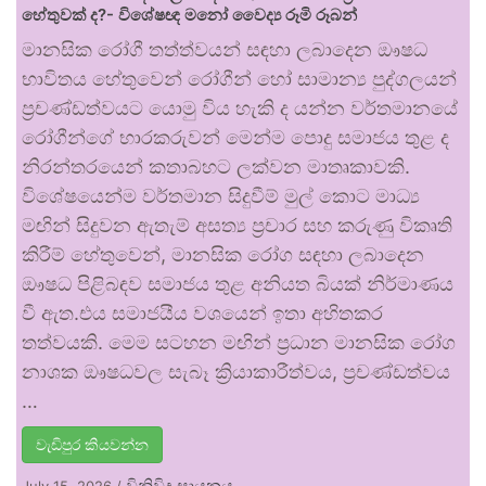
හේතුවක් ද?- විශේෂඥ මනෝ වෛද්‍ය රූමි රූබන්
මානසික රෝගී තත්ත්වයන් සඳහා ලබාදෙන ඖෂධ
භාවිතය හේතුවෙන් රෝගීන් හෝ සාමාන්‍ය පුද්ගලයන්
ප්‍රචණ්ඩත්වයට යොමු විය හැකි ද යන්න වර්තමානයේ
රෝගීන්ගේ භාරකරුවන් මෙන්ම පොදු සමාජය තුළ ද
නිරන්තරයෙන් කතාබහට ලක්වන මාතෘකාවකි.
විශේෂයෙන්ම වර්තමාන සිදුවීම් මුල් කොට මාධ්‍ය
මඟින් සිදුවන ඇතැම් අසත්‍ය ප්‍රචාර සහ කරුණු විකෘති
කිරීම් හේතුවෙන්, මානසික රෝග සඳහා ලබාදෙන
ඖෂධ පිළිබඳව සමාජය තුළ අනියත බියක් නිර්මාණය
වී ඇත.එය සමාජයීය වශයෙන් ඉතා අහිතකර
තත්වයකි. මෙම සටහන මඟින් ප්‍රධාන මානසික රෝග
නාශක ඖෂධවල සැබෑ ක්‍රියාකාරීත්වය, ප්‍රචණ්ඩත්වය
…
වැඩිපුර කියවන්න
විනිවිද සායනය
July 15, 2026
/