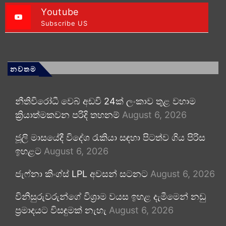
Youtube
Subscribe US
නවතම
නීතිවිරෝධී වෙබ් අඩවි 24ක් ලංකාව තුළ වහාම
ක්‍රියාත්මකවන පරිදි තහනම්
August 6, 2026
ජූලි මාසයේදී විදේශ රැකියා සඳහා පිටත්ව ගිය පිරිස
ඉහළට
August 6, 2026
ජැෆ්නා කිංග්ස් LPL අවසන් සටනට
August 6, 2026
විනිසුරුවරුන්ගේ විශ්‍රාම වයස ඉහළ දැමීමෙන් නඩු
ප්‍රමාදයට විසඳුමක් නැහැ
August 6, 2026