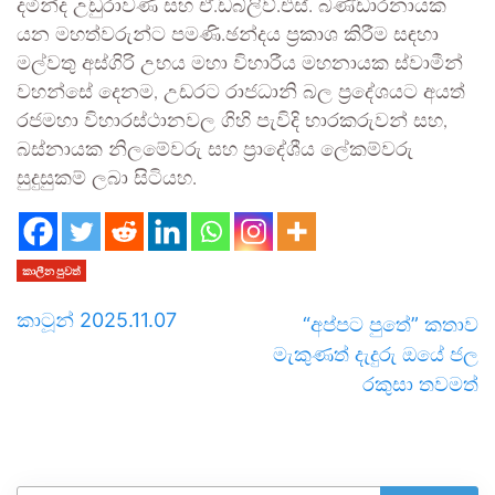
දමින්ද උඩුරාවණ සහ ඒ.ඩබ්ලිව්.එස්. බණ්ඩාරනායක
යන මහත්වරුන්ට පමණි.ඡන්දය ප්‍රකාශ කිරීම සඳහා
මල්වතු අස්ගිරි උභය මහා විහාරීය මහනායක ස්වාමීන්
වහන්සේ දෙනම, උඩරට රාජධානි බල ප්‍රදේශයට අයත්
රජමහා විහාරස්ථානවල ගිහි පැවිදි භාරකරුවන් සහ,
බස්නායක නිලමේවරු සහ ප්‍රාදේශීය ලේකම්වරු
සුදුසුකම් ලබා සිටියහ.
කාලීන පුවත්
කාටූන් 2025.11.07
“අප්පට පුතේ” කතාව
මැකුණත් දැදුරු ඔයේ ජල
රකුසා තවමත්