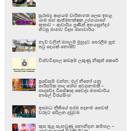
සුරාබදු ආදායම වාර්තාගත ලෙස ඉහළ
යාම සහ ආත්මභක්ෂක උරගයාගේ
කතාව – ආචාර්ය ප්‍රණීත් අභයසුන්දර
හිටපු මානව විද්‍යා මහාචාර්ය
නැව් වලින් බහලුම් මුහුදට පෙරලීම සුළු
පටු දෙයක් නොවේ
විශ්වවිද්‍යාල කඩඉම් ලකුණු නිකුත් කෙරේ
ප්‍රවේසම් වන්න; එල් නිනෝ යනු
පාරිසරික හෘද රෝග අවදානමකි –
හෘදවේද විශේෂඥ වෛද්‍ය මහාචාර්ය
නාමල් විජයසිංහ
අපරාධ නීතියේ පරම පදනම හෙවත්
වරදට සරිලන දඬුවම
කුස තුළ සැඟවුණු නොනිදන කම්හල –
වෛද්‍ය සුගත් විජේවර්ධන