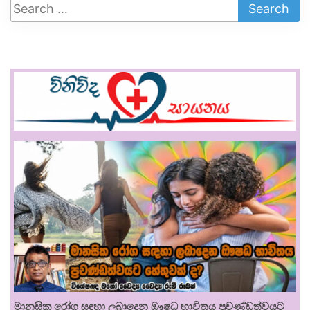
මානසික රෝග සඳහා ලබාදෙන ඖෂධ භාවිතය ප්‍රචණ්ඩත්වයට