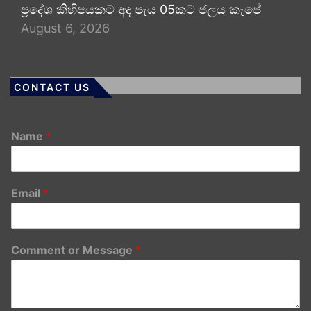
ප්‍රදේශ කිහිපයකට අද පැය 05කට ජලය කැපේ
August 6, 2026
CONTACT US
Name
*
Email
*
Comment or Message
*