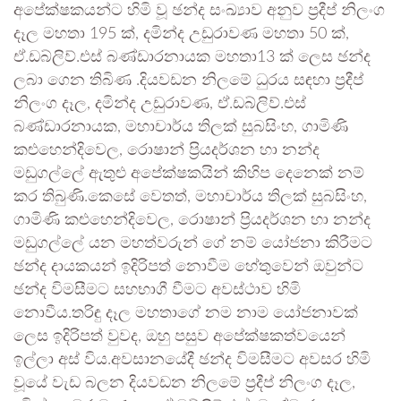
අපේක්ෂකයන්ට හිමි වූ ඡන්ද සංඛ්‍යාව අනුව ප්‍රදීප් නිලංග
දෑල මහතා 195 ක්, දමින්ද උඩුරාවණ මහතා 50 ක්,
ඒ.ඩබ්ලිව්.එස් බණ්ඩාරනායක මහතා13 ක් ලෙස ඡන්ද
ලබා ගෙන තිබිණ .දියවඩන නිලමේ ධුරය සඳහා ප්‍රදීප්
නිලංග දෑල, දමින්ද උඩුරාවණ, ඒ.ඩබ්ලිව්.එස්
බණ්ඩාරනායක, මහාචාර්ය තිලක් සුබසිංහ, ගාමිණි
කළුහෙන්දිවෙල, රොෂාන් ප්‍රියදර්ශන හා නන්ද
මඩුගල්ලේ ඇතුළු අපේක්ෂකයින් කිහිප දෙනෙක් නම්
කර තිබුණි.කෙසේ වෙතත්, මහාචාර්ය තිලක් සුබසිංහ,
ගාමිණි කළුහෙන්දිවෙල, රොෂාන් ප්‍රියදර්ශන හා නන්ද
මඩුගල්ලේ යන මහත්වරුන් ගේ නම් යෝජනා කිරීමට
ඡන්ද දායකයන් ඉදිරිපත් නොවීම හේතුවෙන් ඔවුන්ට
ඡන්ද විමසීමට සහභාගී වීමට අවස්ථාව හිමි
නොවීය.තරිඳු දෑල මහතාගේ නම නාම යෝජනාවක්
ලෙස ඉදිරිපත් වුවද, ඔහු පසුව අපේක්ෂකත්වයෙන්
ඉල්ලා අස් විය.අවසානයේදී ඡන්ද විමසීමට අවසර හිමි
වූයේ වැඩ බලන දියවඩන නිලමේ ප්‍රදීප් නිලංග දෑල,