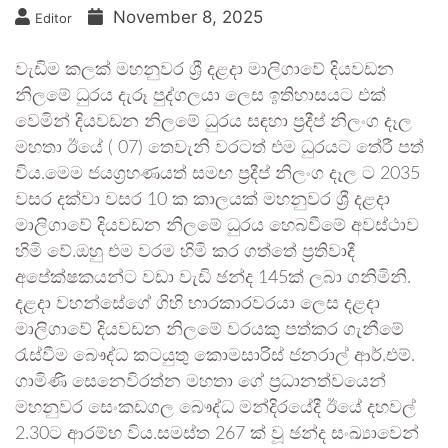
November 8, 2025
Editor
වැඩිම කලක් මහනුවර ශ්‍රී දළදා මාලිගාවේ දියවඩන
නිලමේ ධුරය දැරූ පුද්ගලයා ලෙස ඉතිහාසයට එක්
වෙමින් දියවඩන නිලමේ ධුරය සඳහා ප්‍රදීප් නිලංග දෑල
මහතා ඊයේ ( 07) තෙවැනි වරටත් එම ධුරයට තේරී පත්
විය.මෙම ජයග්‍රහණයත් සමඟ ප්‍රදීප් නිලංග දෑල ට 2035
වසර දක්වා වසර 10 ක කාලයක් මහනුවර ශ්‍රී දළදා
මාලිගාවේ දියවඩන නිලමේ ධුරය හෙබවීමේ අවස්ථාව
හිමි වේ.ඔහු එම වරම හිමි කර ගත්තේ ප්‍රතිවාදී
අපේක්ෂකයන්ට වඩා වැඩි ඡන්ද 145ක් ලබා ගනිමිනි.
දළදා වහන්සේගේ ගිහි භාරකාරවරයා ලෙස දළදා
මාලිගාවේ දියවඩන නිලමේ වරයකු පත්කර ගැනීමේ
රැස්වීම බෞද්ධ කටයුතු කොමසාරිස් ජනරාල් ආර්.එම්.
ගාමිණි සෙනෙවිරත්න මහතා ගේ ප්‍රධානත්වයෙන්
මහනුවර සෙංකඩගල බෞද්ධ මන්දිරයේදී ඊයේ දහවල්
2.30ට ආරම්භ විය.සමස්ත 267 ක් වූ ඡන්ද සංඛ්‍යාවෙන්