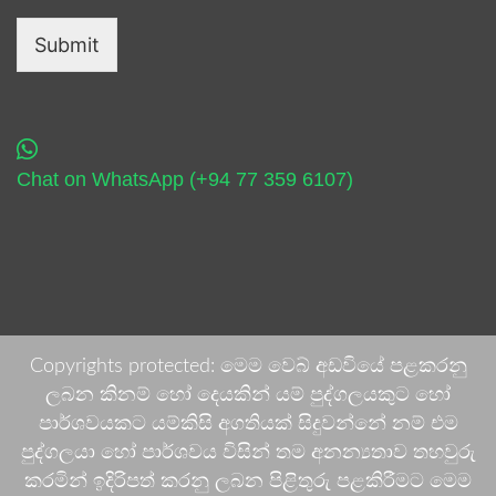
Submit
Chat on WhatsApp (+94 77 359 6107)
Copyrights protected: මෙම වෙබ් අඩවියේ පළකරනු
ලබන කිනම් හෝ දෙයකින් යම් පුද්ගලයකුට හෝ
පාර්ශවයකට යම්කිසි අගතියක් සිදුවන්නේ නම් එම
පුද්ගලයා හෝ පාර්ශවය විසින් තම අනන්‍යතාව තහවුරු
කරමින් ඉදිරිපත් කරනු ලබන පිළිතුරු පළකිරීමට මෙම