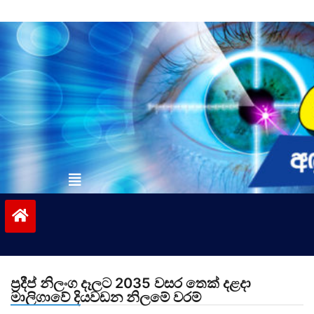
Skip
to
content
vinivida.lk
ප්‍රදීප් නිලංග දෑලට 2035 වසර තෙක් දළදා
මාලිගාවේ දියවඩන නිලමේ වරම්