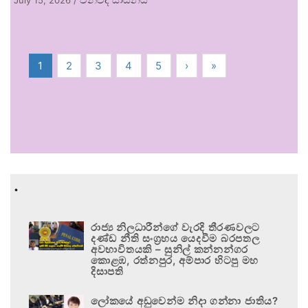
1
2
3
4
5
›
»
.
රාජ්‍ය නිලධාරීන්ගේ වැරදි තීරණවලට
දණ්ඩ නීති සංග්‍රහය යෙදවීම බරපතල
අවභාවිතයකි – සුනිල් කන්නන්ගර
කොළඹ, රත්නපුර, අම්පාර හිටපු මහ
දිසාපති
ලෝකයේ අඩුවෙන්ම නිදා ගන්නා ජාතිය?