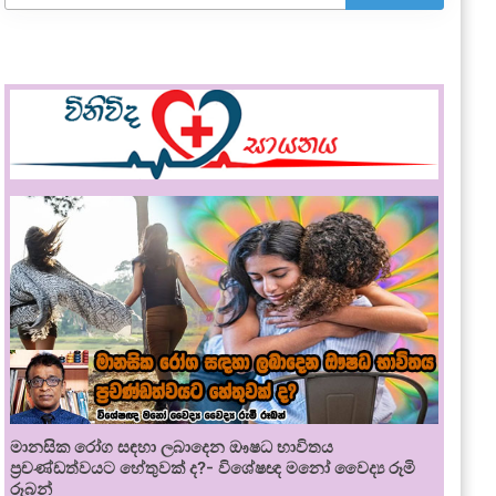
මානසික රෝග සඳහා ලබාදෙන ඖෂධ භාවිතය
ප්‍රචණ්ඩත්වයට හේතුවක් ද?- විශේෂඥ මනෝ වෛද්‍ය රූමි
රූබන්