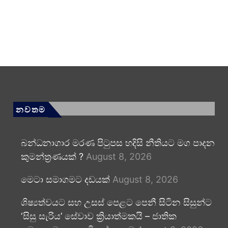
නවතම
බන්ධනාගාර මරණ පිටුපස හදිසි නීතියට මග පාදන
කුමන්ත්‍රණයක් ?
August 8, 2026
මෙටා සමාගමට දඩයක්
August 8, 2026
ශිෂ්‍යත්වයට සහ උසස් පෙළට පෙනී සිටින සිසුන්ට
‘සිසු සැරිය’ සේවාව ක්‍රියාත්මකයි – ජාතික