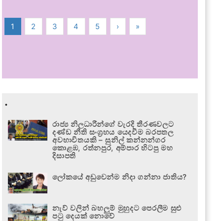
1
2
3
4
5
›
»
.
රාජ්‍ය නිලධාරීන්ගේ වැරදි තීරණවලට
දණ්ඩ නීති සංග්‍රහය යෙදවීම බරපතල
අවභාවිතයකි – සුනිල් කන්නන්ගර
කොළඹ, රත්නපුර, අම්පාර හිටපු මහ
දිසාපති
ලෝකයේ අඩුවෙන්ම නිදා ගන්නා ජාතිය?
නැව් වලින් බහලුම් මුහුදට පෙරලීම සුළු
පටු දෙයක් නොවේ