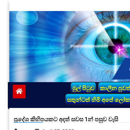
Skip
to
content
vinivida.lk
මුල් පිටුව
කාලීන පුවත
සතුන්ටත් හිමි අපේ ලෝ
ප්‍රදේශ කිහිපයකට අදත් සවස 1න් පසුව වැසි