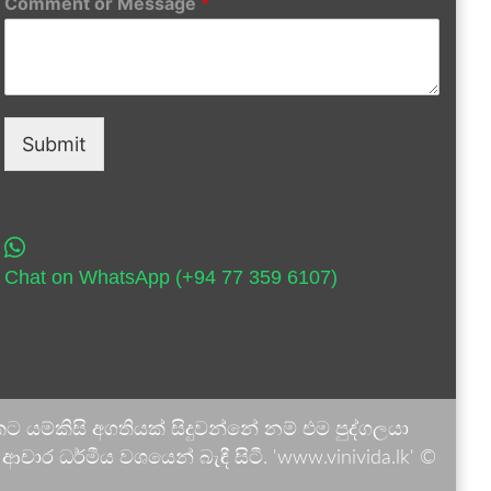
Comment or Message
*
Submit
Chat on WhatsApp (+94 77 359 6107)
 යම්කිසි අගතියක් සිදුවන්නේ නම් එම පුද්ගලයා
ාර ධර්මීය වශයෙන් බැඳී සිටී. 'www.vinivida.lk' ©