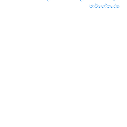
මාර්ගෝපදේශ