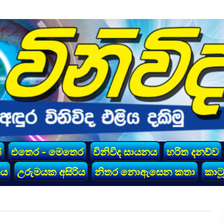
්
එතෙර - මෙතෙර
විනිවිද සායනය
හරිත දනව්ව
කය
උරුමයක අසිරිය
නිතර නොඇසෙන කතා
කාටූ