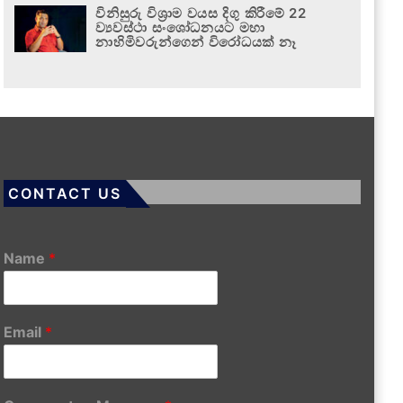
විනිසුරු විශ්‍රාම වයස දිගු කිරීමේ 22
ව්‍යවස්ථා සංශෝධනයට මහා
නාහිමිවරුන්ගෙන් විරෝධයක් නෑ
CONTACT US
Name
*
Email
*