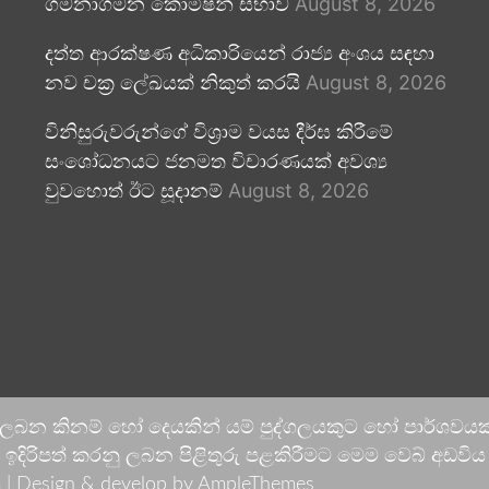
ගමනාගමන කොමිෂන් සභාව
August 8, 2026
දත්ත ආරක්ෂණ අධිකාරියෙන් රාජ්‍ය අංශය සඳහා
නව චක්‍ර ලේඛයක් නිකුත් කරයි
August 8, 2026
විනිසුරුවරුන්ගේ විශ්‍රාම වයස දීර්ඝ කිරීමේ
සංශෝධනයට ජනමත විචාරණයක් අවශ්‍ය
වුවහොත් ඊට සූදානම්
August 8, 2026
 ලබන කිනම් හෝ දෙයකින් යම් පුද්ගලයකුට හෝ පාර්ශවයකට
දිරිපත් කරනු ලබන පිළිතුරු පළකිරීමට මෙම වෙබ් අඩවිය ආච
 |
Design & develop by AmpleThemes