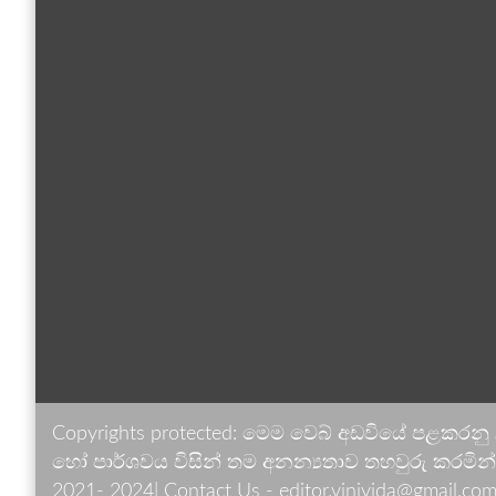
Copyrights protected: මෙම වෙබ් අඩවියේ පළකරනු
හෝ පාර්ශවය විසින් තම අනන්‍යතාව තහවුරු කරමින් ඉ
2021- 2024| Contact Us - editor.vinivida@gmail.com