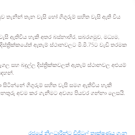
 තැනින් තැන වැසි හෝ ගිගුරුම් සහිත වැසි ඇති විය
සි ඇතිවිය හැකි අතර බස්නාහිර, සබරගමුව, මධ්‍යම,
ස්ත්‍රික්කයේත් ඇතැම් ස්ථානවලට මි.මී.75ට වැඩි තරමක
ල සහ බදුල්ල දිස්ත්‍රික්කවලත් ඇතැම් ස්ථානවල අළුයම්
සඳහන්.
සිටින්නේ ගිගුරුම් සහිත වැසි සමග ඇතිවිය හැකි
 අනතුරු අවම කර ගැනීමට අවශ්‍ය පියවර ගන්නා ලෙසයි.
රජයේ නිලධාරීන්ට ඩිජිටල් තාක්ෂණය ගැන