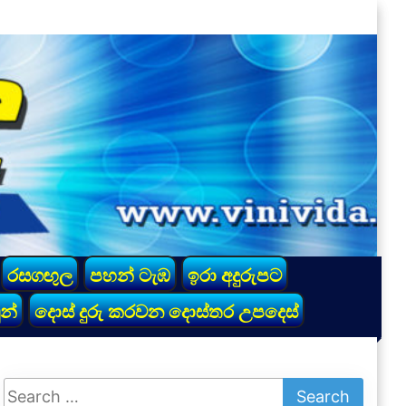
රසගඟුල
පහන් ටැඹ
ඉරා අදුරුපට
න්
දොස් දුරු කරවන දොස්තර උපදෙස්