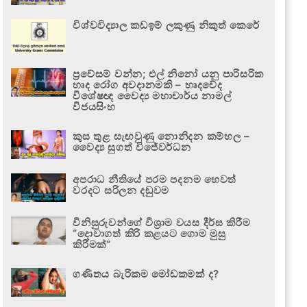
විශ්වවිද්‍යාල කඩඉම් ලකුණු නිකුත් කෙරේ
ප්‍රවේසම් වන්න; එල් නිනෝ යනු පාරිසරික
හෘද රෝග අවදානමකි – හෘදවේද
විශේෂඥ වෛද්‍ය මහාචාර්ය නාමල්
විජයසිංහ
කුස තුළ සැඟවුණු නොනිදන කම්හල –
වෛද්‍ය සුගත් විජේවර්ධන
අපරාධ නීතියේ පරම පදනම හෙවත්
වරදට සරිලන දඬුවම
විනිසුරුවන්ගේ විශ්‍රාම වයස දීර්ඝ කිරීම
“දොවාගත් කිරි කළයට ගොම මුසු
කිරීමක්”
ගණිතය බැරිකම මෝඩකමක් ද?