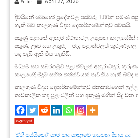
April 27, 2026
Editor
දිවයිනේ බොහෝ ප්‍රදේශවල පස්වරු 1.00න් පමණ පසුව
හැකි බව කාලගුණ විද්‍යා දෙපාර්තමේන්තුව පවසයි.
දකුණු පළාතේ ඇතැම් ස්ථානවල උදෑසන කාලයේදීත් වැ
දකුණ, ඌව සහ උතුරු – මැද පළාත්වලත් කුරුණෑගල දි
තද වැසි ඇති විය හැකියි.
මධ්‍යම සහ සබරගමුව පළාත්වලත් අනුරාධපුර, කුරුණෑග
කාලයේදී මීදුම් සහිත තත්ත්වයක් පැවතිය හැකි බවද 
කාලගුණ විද්‍යා දෙපාර්තමේන්තුව ජනතාවගෙන් ඉල්ලා 
තාවකාලික තද සුළංවලින් සහ අකුණු මඟින් සිදු වන
කාලීන පුවත්
‘ඒහි පස්සිකෝ’ සාම පාද යාත්‍රාවේ හයවන දිනය අද