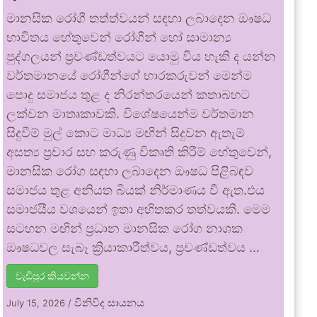
මානසික රෝගී තත්ත්වයන් සඳහා ලබාදෙන ඖෂධ
භාවිතය හේතුවෙන් රෝගීන් හෝ සාමාන්‍ය
පුද්ගලයන් ප්‍රචණ්ඩත්වයට යොමු විය හැකි ද යන්න
වර්තමානයේ රෝගීන්ගේ භාරකරුවන් මෙන්ම
පොදු සමාජය තුළ ද නිරන්තරයෙන් කතාබහට
ලක්වන මාතෘකාවකි. විශේෂයෙන්ම වර්තමාන
සිදුවීම් මුල් කොට මාධ්‍ය මඟින් සිදුවන ඇතැම්
අසත්‍ය ප්‍රචාර සහ කරුණු විකෘති කිරීම් හේතුවෙන්,
මානසික රෝග සඳහා ලබාදෙන ඖෂධ පිළිබඳව
සමාජය තුළ අනියත බියක් නිර්මාණය වී ඇත.එය
සමාජයීය වශයෙන් ඉතා අහිතකර තත්වයකි. මෙම
සටහන මඟින් ප්‍රධාන මානසික රෝග නාශක
ඖෂධවල සැබෑ ක්‍රියාකාරීත්වය, ප්‍රචණ්ඩත්වය …
වැඩිපුර කියවන්න
විනිවිද සායනය
July 15, 2026
/