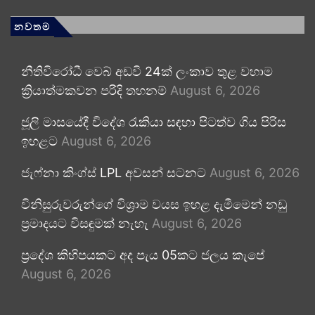
නවතම
නීතිවිරෝධී වෙබ් අඩවි 24ක් ලංකාව තුළ වහාම
ක්‍රියාත්මකවන පරිදි තහනම්
August 6, 2026
ජූලි මාසයේදී විදේශ රැකියා සඳහා පිටත්ව ගිය පිරිස
ඉහළට
August 6, 2026
ජැෆ්නා කිංග්ස් LPL අවසන් සටනට
August 6, 2026
විනිසුරුවරුන්ගේ විශ්‍රාම වයස ඉහළ දැමීමෙන් නඩු
ප්‍රමාදයට විසඳුමක් නැහැ
August 6, 2026
ප්‍රදේශ කිහිපයකට අද පැය 05කට ජලය කැපේ
August 6, 2026