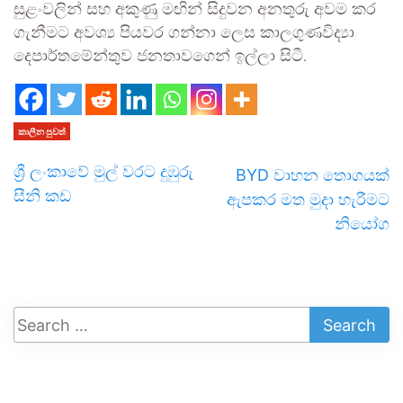
සුළංවලින් සහ අකුණු මඟින් සිදුවන අනතුරු අවම කර
ගැනීමට අවශ්‍ය පියවර ගන්නා ලෙස කාලගුණවිද්‍යා
දෙපාර්තමේන්තුව ජනතාවගෙන් ඉල්ලා සිටී.
කාලීන පුවත්
ශ්‍රී ලංකාවේ මුල් වරට දුඹුරු
BYD වාහන තොගයක්
සීනි කඩ
ඇපකර මත මුදා හැරීමට
නියෝග