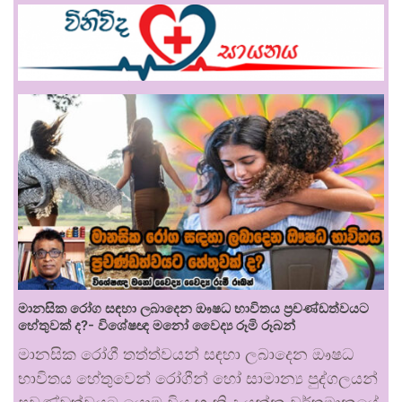
මානසික රෝග සඳහා ලබාදෙන ඖෂධ භාවිතය ප්‍රචණ්ඩත්වයට
හේතුවක් ද?- විශේෂඥ මනෝ වෛද්‍ය රූමි රූබන්
මානසික රෝගී තත්ත්වයන් සඳහා ලබාදෙන ඖෂධ
භාවිතය හේතුවෙන් රෝගීන් හෝ සාමාන්‍ය පුද්ගලයන්