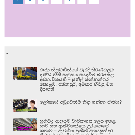
.
රාජ්‍ය නිලධාරීන්ගේ වැරදි තීරණවලට
දණ්ඩ නීති සංග්‍රහය යෙදවීම බරපතල
අවභාවිතයකි – සුනිල් කන්නන්ගර
කොළඹ, රත්නපුර, අම්පාර හිටපු මහ
දිසාපති
ලෝකයේ අඩුවෙන්ම නිදා ගන්නා ජාතිය?
සුරාබදු ආදායම වාර්තාගත ලෙස ඉහළ
යාම සහ ආත්මභක්ෂක උරගයාගේ
කතාව – ආචාර්ය ප්‍රණීත් අභයසුන්දර