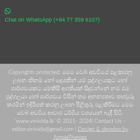
Chat on WhatsApp (+94 77 359 6107)
Copyrights protected: මෙම වෙබ් අඩවියේ පළකරනු
ලබන කිනම් හෝ දෙයකින් යම් පුද්ගලයකුට හෝ
පාර්ශවයකට යම්කිසි අගතියක් සිදුවන්නේ නම් එම
පුද්ගලයා හෝ පාර්ශවය විසින් තම අනන්‍යතාව තහවුරු
කරමින් ඉදිරිපත් කරනු ලබන පිළිතුරු පළකිරීමට මෙම
වෙබ් අඩවිය ආචාර ධර්මීය වශයෙන් බැඳී සිටී.
'www.vinivida.lk' © 2021- 2024| Contact Us -
editor.vinivida@gmail.com |
Design & develop by
AmpleThemes