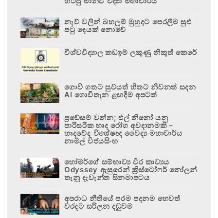
හිටපු මානව විද්‍යා මහාචාර්ය
නැව් වලින් බහලුම් මුහුදට පෙරලීම සුළු
පටු දෙයක් නොවේ
විශ්වවිද්‍යාල කඩඉම් ලකුණු නිකුත් කෙරේ
ගොවි ගතට සුවයත් හිතට නිවනත් සදන
AI ගොවිතැන ළඟදීම අපටත්
ප්‍රවේසම් වන්න; එල් නිනෝ යනු
පාරිසරික හෘද රෝග අවදානමකි –
හෘදවේද විශේෂඥ වෛද්‍ය මහාචාර්ය
නාමල් විජයසිංහ
හෝමර්ගේ සම්භාව්‍ය වීර කාව්‍යය
Odyssey ඇසුරෙන් ක්‍රිස්ටෝෆර් නෝලන්
තැනූ දැවැන්ත සිනමාපටය
අපරාධ නීතියේ පරම පදනම හෙවත්
වරදට සරිලන දඬුවම