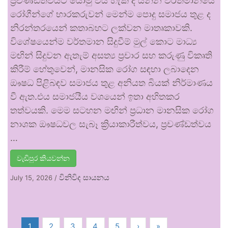
ප්‍රචණ්ඩත්වයට යොමු විය හැකි ද යන්න වර්තමානයේ
රෝගීන්ගේ භාරකරුවන් මෙන්ම පොදු සමාජය තුළ ද
නිරන්තරයෙන් කතාබහට ලක්වන මාතෘකාවකි.
විශේෂයෙන්ම වර්තමාන සිදුවීම් මුල් කොට මාධ්‍ය
මඟින් සිදුවන ඇතැම් අසත්‍ය ප්‍රචාර සහ කරුණු විකෘති
කිරීම් හේතුවෙන්, මානසික රෝග සඳහා ලබාදෙන
ඖෂධ පිළිබඳව සමාජය තුළ අනියත බියක් නිර්මාණය
වී ඇත.එය සමාජයීය වශයෙන් ඉතා අහිතකර
තත්වයකි. මෙම සටහන මඟින් ප්‍රධාන මානසික රෝග
නාශක ඖෂධවල සැබෑ ක්‍රියාකාරීත්වය, ප්‍රචණ්ඩත්වය
…
වැඩිපුර කියවන්න
විනිවිද සායනය
July 15, 2026
/
1
2
3
4
5
›
»