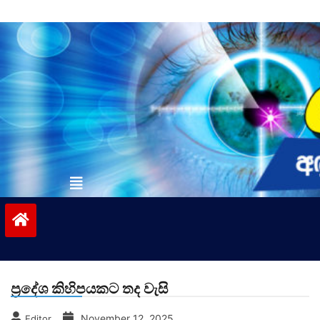
Skip
to
content
vinivida.lk
ප්‍රදේශ කිහිපයකට තද වැසි
November 12, 2025
Editor