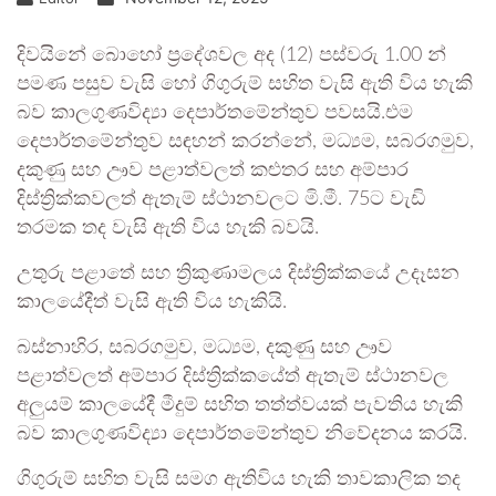
දිවයිනේ බොහෝ ප්‍රදේශවල අද (12) පස්වරු 1.00 න්
පමණ පසුව වැසි හෝ ගිගුරුම් සහිත වැසි ඇති විය හැකි
බව කාලගුණවිද්‍යා දෙපාර්තමේන්තුව පවසයි.එම
දෙපාර්තමේන්තුව සඳහන් කරන්නේ, මධ්‍යම, සබරගමුව,
දකුණු සහ ඌව පළාත්වලත් කළුතර සහ අම්පාර
දිස්ත්‍රික්කවලත් ඇතැම් ස්ථානවලට මි.මී. 75ට වැඩි
තරමක තද වැසි ඇති විය හැකි බවයි.
උතුරු පළාතේ සහ ත්‍රිකුණාමලය දිස්ත්‍රික්කයේ උදෑසන
කාලයේදීත් වැසි ඇති විය හැකියි.
බස්නාහිර, සබරගමුව, මධ්‍යම, දකුණු සහ ඌව
පළාත්වලත් අම්පාර දිස්ත්‍රික්කයේත් ඇතැම් ස්ථානවල
අලුයම් කාලයේදී මීදුම් සහිත තත්ත්වයක් පැවතිය හැකි
බව කාලගුණවිද්‍යා දෙපාර්තමේන්තුව නිවේදනය කරයි.
ගිගුරුම් සහිත වැසි සමග ඇතිවිය හැකි තාවකාලික තද