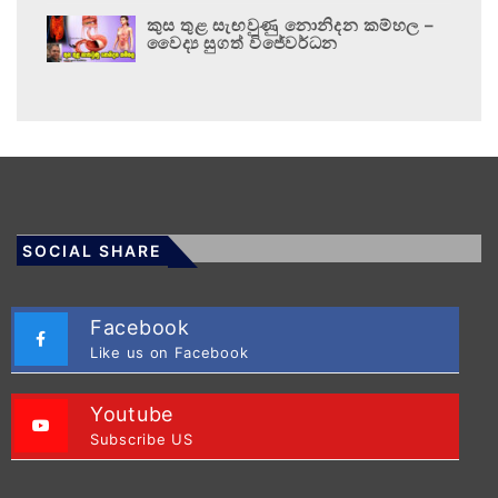
කුස තුළ සැඟවුණු නොනිදන කම්හල –
වෛද්‍ය සුගත් විජේවර්ධන
SOCIAL SHARE
Facebook
Like us on Facebook
Youtube
Subscribe US