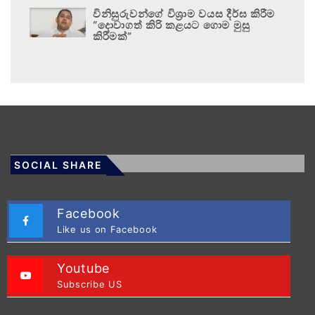
විනිසුරුවන්ගේ විශ්‍රාම වයස දීර්ඝ කිරීම
“දොවාගත් කිරි කළයට ගොම මුසු
කිරීමක්”
SOCIAL SHARE
Facebook
Like us on Facebook
Youtube
Subscribe US