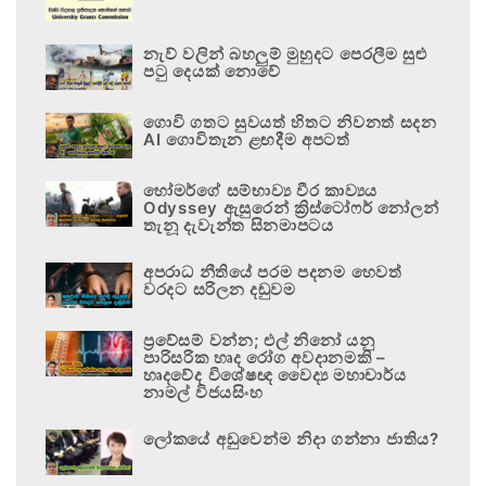
නැව් වලින් බහලුම් මුහුදට පෙරලීම සුළු
පටු දෙයක් නොවේ
ගොවි ගතට සුවයත් හිතට නිවනත් සදන
AI ගොවිතැන ළඟදීම අපටත්
හෝමර්ගේ සම්භාව්‍ය වීර කාව්‍යය
Odyssey ඇසුරෙන් ක්‍රිස්ටෝෆර් නෝලන්
තැනූ දැවැන්ත සිනමාපටය
අපරාධ නීතියේ පරම පදනම හෙවත්
වරදට සරිලන දඬුවම
ප්‍රවේසම් වන්න; එල් නිනෝ යනු
පාරිසරික හෘද රෝග අවදානමකි –
හෘදවේද විශේෂඥ වෛද්‍ය මහාචාර්ය
නාමල් විජයසිංහ
ලෝකයේ අඩුවෙන්ම නිදා ගන්නා ජාතිය?