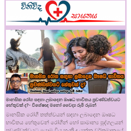
මානසික රෝග සඳහා ලබාදෙන ඖෂධ භාවිතය ප්‍රචණ්ඩත්වයට
හේතුවක් ද?- විශේෂඥ මනෝ වෛද්‍ය රූමි රූබන්
මානසික රෝගී තත්ත්වයන් සඳහා ලබාදෙන ඖෂධ
භාවිතය හේතුවෙන් රෝගීන් හෝ සාමාන්‍ය පුද්ගලයන්
ප්‍රචණ්ඩත්වයට යොමු විය හැකි ද යන්න වර්තමානයේ