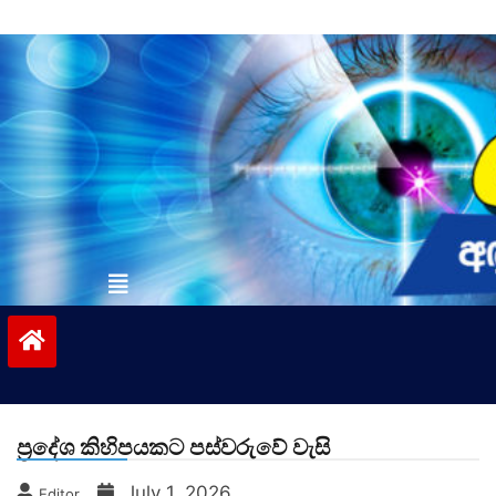
Skip
to
content
vinivida.lk
ප්‍රදේශ කිහිපයකට පස්වරුවේ වැසි
July 1, 2026
Editor