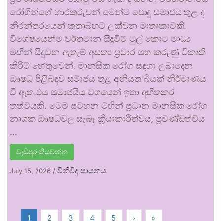
රෝගීන්ගේ භාරකරුවන් මෙන්ම පොදු සමාජය තුළ ද
නිරන්තරයෙන් කතාබහට ලක්වන මාතෘකාවකි.
විශේෂයෙන්ම වර්තමාන සිදුවීම් මුල් කොට මාධ්‍ය
මඟින් සිදුවන ඇතැම් අසත්‍ය ප්‍රචාර සහ කරුණු විකෘති
කිරීම් හේතුවෙන්, මානසික රෝග සඳහා ලබාදෙන
ඖෂධ පිළිබඳව සමාජය තුළ අනියත බියක් නිර්මාණය
වී ඇත.එය සමාජයීය වශයෙන් ඉතා අහිතකර
තත්වයකි. මෙම සටහන මඟින් ප්‍රධාන මානසික රෝග
නාශක ඖෂධවල සැබෑ ක්‍රියාකාරීත්වය, ප්‍රචණ්ඩත්වය
…
වැඩිපුර කියවන්න
විනිවිද සායනය
July 15, 2026
/
1
2
3
4
5
›
»