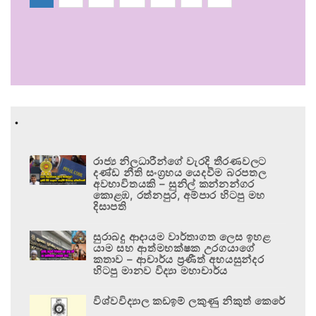
.
රාජ්‍ය නිලධාරීන්ගේ වැරදි තීරණවලට
දණ්ඩ නීති සංග්‍රහය යෙදවීම බරපතල
අවභාවිතයකි – සුනිල් කන්නන්ගර
කොළඹ, රත්නපුර, අම්පාර හිටපු මහ
දිසාපති
සුරාබදු ආදායම වාර්තාගත ලෙස ඉහළ
යාම සහ ආත්මභක්ෂක උරගයාගේ
කතාව – ආචාර්ය ප්‍රණීත් අභයසුන්දර
හිටපු මානව විද්‍යා මහාචාර්ය
විශ්වවිද්‍යාල කඩඉම් ලකුණු නිකුත් කෙරේ