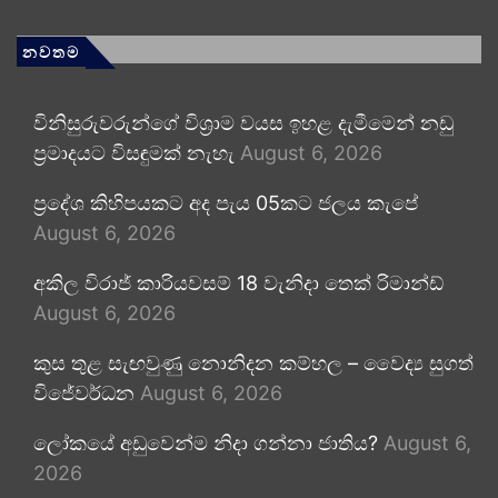
නවතම
විනිසුරුවරුන්ගේ විශ්‍රාම වයස ඉහළ දැමීමෙන් නඩු
ප්‍රමාදයට විසඳුමක් නැහැ
August 6, 2026
ප්‍රදේශ කිහිපයකට අද පැය 05කට ජලය කැපේ
August 6, 2026
අකිල විරාජ් කාරියවසම් 18 වැනිදා තෙක් රිමාන්ඩ්
August 6, 2026
කුස තුළ සැඟවුණු නොනිදන කම්හල – වෛද්‍ය සුගත්
විජේවර්ධන
August 6, 2026
ලෝකයේ අඩුවෙන්ම නිදා ගන්නා ජාතිය?
August 6,
2026