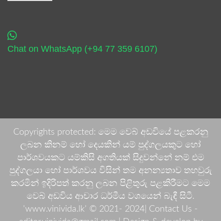
Chat on WhatsApp (+94 77 359 6107)
Copyrights protected: මෙම වෙබ් අඩවියේ පළකරනු
ලබන කිනම් හෝ දෙයකින් යම් පුද්ගලයකුට හෝ
පාර්ශවයකට යම්කිසි අගතියක් සිදුවන්නේ නම් එම
පුද්ගලයා හෝ පාර්ශවය විසින් තම අනන්‍යතාව තහවුරු
කරමින් ඉදිරිපත් කරනු ලබන පිළිතුරු පළකිරීමට මෙම
වෙබ් අඩවිය ආචාර ධර්මීය වශයෙන් බැඳී සිටී.
'www.vinivida.lk' © 2021- 2024| Contact Us -