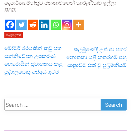
දෙපාර්තමේන්තුව ජනතාවගෙන් කාරුණිකව ඉල්ලා
සිටියි.
කාලීන පුවත්
මෝටර් රථයකින් කඩු සහ
කල්මුණේදී ලත් පා පහර
සන්නිවේදන උපකරණ
නොතකා යළි කතරගම පාද
හෙරොයින් ප්‍රවාහනය කළ
යාත්‍රාවට එක් වූ සුබ්‍රමනියම්
පුද්ගලයෙකු අත්අඩංගුවට