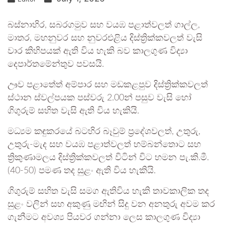
බස්නාහිර, සබරගමුව සහ වයඹ පළාත්වලත් ගාල්ල,
මාතර, මහනුවර සහ නුවරඑළිය දිස්ත්‍රික්කවලත් වැසි
වාර කිහිපයක් ඇති විය හැකි බව කාලගුණ විද්‍යා
දෙපාර්තමේන්තුව පවසයි.
ඌව පළාතේත් අම්පාර සහ මඩකළපුව දිස්ත්‍රික්කවලත්
ස්ථාන ස්වල්පයක පස්වරු 2.00න් පසුව වැසි හෝ
ගිගුරුම් සහිත වැසි ඇති විය හැකියි.
මධ්‍යම කඳුකරයේ බටහිර බෑවුම් ප්‍රදේශවලත්, උතුරු,
උතුරු-මැද සහ වයඹ පළාත්වලත් හම්බන්තොට සහ
ත්‍රිකුණාමලය දිස්ත්‍රික්කවලත් විටින් විට හමන පැ.කි.මී.
(40-50) පමණ තද සුළං ඇති විය හැකියි.
ගිගුරුම් සහිත වැසි සමග ඇතිවිය හැකි තාවකාලික තද
සුළං වලින් සහ අකුණු මඟින් සිදු වන අනතුරු අවම කර
ගැනීමට අවශ්‍ය පියවර ගන්නා ලෙස කාලගුණ විද්‍යා