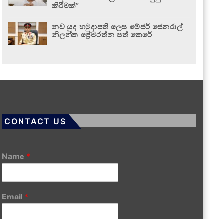
කිරීමක්”
නව යුද හමුදාපති ලෙස මේජර් ජෙනරාල්
නිලන්ත ප්‍රේමරත්න පත් කෙරේ
CONTACT US
Name
*
Email
*