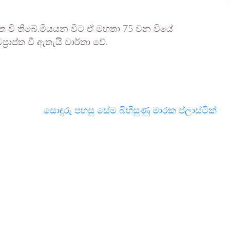
රාප්ත වී තිබේ.මියයන විට ඒ මහතා 75 වන වියේ
රාප්ත වී ඇතැයි වාර්තා වේ.
සොඳුරු පහසු සේම බිහිසුණු මාරක ප්ලාස්ටික්