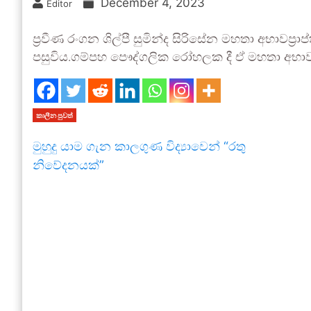
December 4, 2023
Editor
ප්‍රවීණ රංගන ශිල්පී සුමින්ද සිරිසේන මහතා අභාවප්‍
පසුවිය.ගම්පහ පෞද්ගලික රෝහලක දී ඒ මහතා අභාවප්‍
කාලීන පුවත්
මුහුදු යාම ගැන කාලගුණ විද්‍යාවෙන් “රතු
නිවේදනයක්”