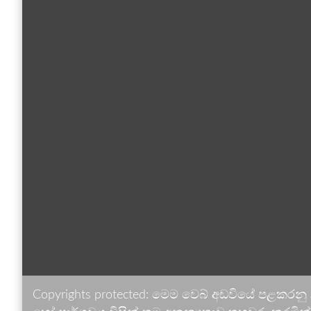
Copyrights protected: මෙම වෙබ් අඩවියේ පළකරනු