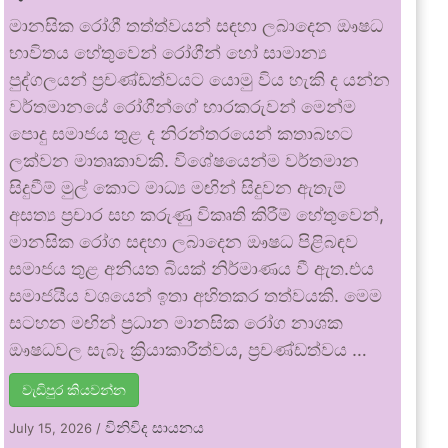
මානසික රෝගී තත්ත්වයන් සඳහා ලබාදෙන ඖෂධ
භාවිතය හේතුවෙන් රෝගීන් හෝ සාමාන්‍ය
පුද්ගලයන් ප්‍රචණ්ඩත්වයට යොමු විය හැකි ද යන්න
වර්තමානයේ රෝගීන්ගේ භාරකරුවන් මෙන්ම
පොදු සමාජය තුළ ද නිරන්තරයෙන් කතාබහට
ලක්වන මාතෘකාවකි. විශේෂයෙන්ම වර්තමාන
සිදුවීම් මුල් කොට මාධ්‍ය මඟින් සිදුවන ඇතැම්
අසත්‍ය ප්‍රචාර සහ කරුණු විකෘති කිරීම් හේතුවෙන්,
මානසික රෝග සඳහා ලබාදෙන ඖෂධ පිළිබඳව
සමාජය තුළ අනියත බියක් නිර්මාණය වී ඇත.එය
සමාජයීය වශයෙන් ඉතා අහිතකර තත්වයකි. මෙම
සටහන මඟින් ප්‍රධාන මානසික රෝග නාශක
ඖෂධවල සැබෑ ක්‍රියාකාරීත්වය, ප්‍රචණ්ඩත්වය …
වැඩිපුර කියවන්න
විනිවිද සායනය
July 15, 2026
/