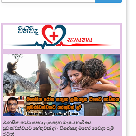
මානසික රෝග සඳහා ලබාදෙන ඖෂධ භාවිතය
ප්‍රචණ්ඩත්වයට හේතුවක් ද?- විශේෂඥ මනෝ වෛද්‍ය රූමි
රූබන්