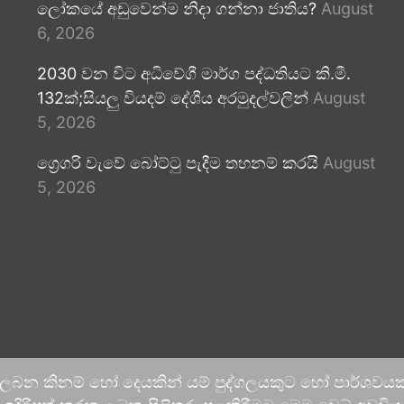
ලෝකයේ අඩුවෙන්ම නිදා ගන්නා ජාතිය?
August
6, 2026
2030 වන විට අධිවේගී මාර්ග පද්ධතියට කි.මී.
132ක්;සියලු වියදම් දේශීය අරමුදල්වලින්
August
5, 2026
ග්‍රෙගරි වැවේ බෝට්ටු පැදීම තහනම් කරයි
August
5, 2026
 ලබන කිනම් හෝ දෙයකින් යම් පුද්ගලයකුට හෝ පාර්ශවයකට