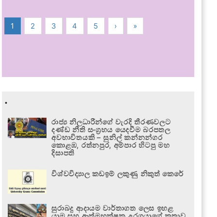
1
2
3
4
5
›
»
.
රාජ්‍ය නිලධාරීන්ගේ වැරදි තීරණවලට
දණ්ඩ නීති සංග්‍රහය යෙදවීම බරපතල
අවභාවිතයකි – සුනිල් කන්නන්ගර
කොළඹ, රත්නපුර, අම්පාර හිටපු මහ
දිසාපති
විශ්වවිද්‍යාල කඩඉම් ලකුණු නිකුත් කෙරේ
සුරාබදු ආදායම වාර්තාගත ලෙස ඉහළ
යාම සහ ආත්මභක්ෂක උරගයාගේ කතාව