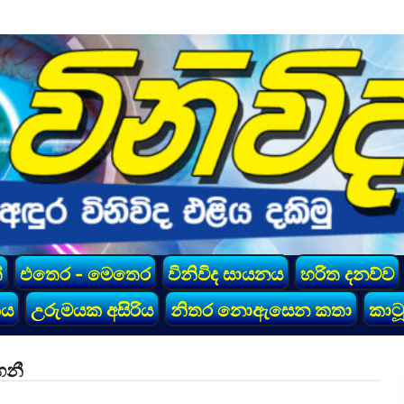
්
එතෙර - මෙතෙර
විනිවිද සායනය
හරිත දනව්ව
කය
උරුමයක අසිරිය
නිතර නොඇසෙන කතා
කාටූ
ුගනී