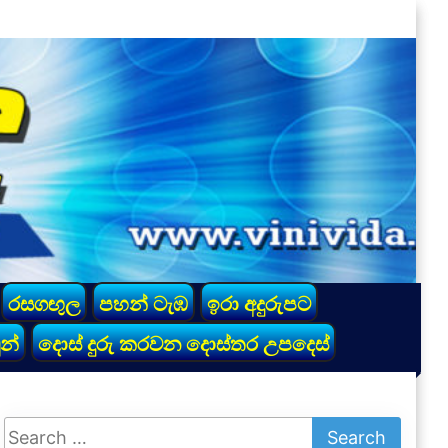
රසගඟුල
පහන් ටැඹ
ඉරා අදුරුපට
න්
දොස් දුරු කරවන දොස්තර උපදෙස්