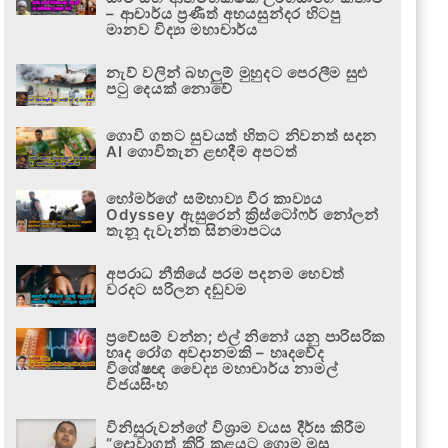
– ආචාර්ය ප්‍රණීත් අභයසුන්දර හිටපු
මානව විද්‍යා මහාචාර්ය
නැව් වලින් බහලුම් මුහුදට පෙරලීම සුළු
පටු දෙයක් නොවේ
ගොවි ගතට සුවයත් හිතට නිවනත් සදන
AI ගොවිතැන ළඟදීම අපටත්
හෝමර්ගේ සම්භාව්‍ය වීර කාව්‍යය
Odyssey ඇසුරෙන් ක්‍රිස්ටෝෆර් නෝලන්
තැනූ දැවැන්ත සිනමාපටය
අපරාධ නීතියේ පරම පදනම හෙවත්
වරදට සරිලන දඬුවම
ප්‍රවේසම් වන්න; එල් නිනෝ යනු පාරිසරික
හෘද රෝග අවදානමකි – හෘදවේද
විශේෂඥ වෛද්‍ය මහාචාර්ය නාමල්
විජයසිංහ
විනිසුරුවන්ගේ විශ්‍රාම වයස දීර්ඝ කිරීම
“දොවාගත් කිරි කළයට ගොම මුසු