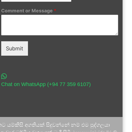
Comment or Message
*
Submit
Chat on WhatsApp (+94 77 359 6107)
 යම්කිසි අගතියක් සිදුවන්නේ නම් එම පුද්ගලයා