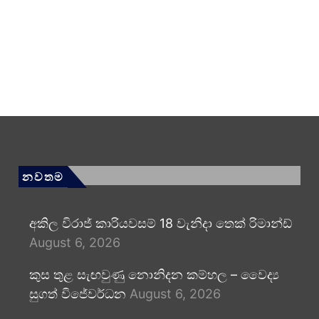
නවතම
අකිල විරාජ් කාරියවසම් 18 වැනිදා තෙක් රිමාන්ඩ්
August 6, 2026
කුස තුළ සැඟවුණු නොනිදන කම්හල – වෛද්‍ය
සුගත් විජේවර්ධන
August 6, 2026