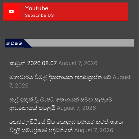
Youtube
Subscribe US
නවතම
කාටූන් 2026.08.07
August 7, 2026
මහාචාර්ය විමල් දිසානායක අභාවප්‍රාප්ත වේ
August
7, 2026
කල් ඉකුත් වූ ඖෂධ තොගයක් සමඟ සැපයුම්
ආයතනයක් වටලයි
August 7, 2026
කෙරවලපිටියේ සිට කොළඹ වරායට තවත් භූගත
විදුලි සම්ප්‍රේෂණ පද්ධතියක්
August 7, 2026