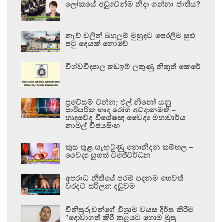
ලෝකයේ අඩුවෙන්ම නිදා ගන්නා ජාතිය?
නැව් වලින් බහලුම් මුහුදට පෙරලීම සුළු
පටු දෙයක් නොවේ
විශ්වවිද්‍යාල කඩඉම් ලකුණු නිකුත් කෙරේ
ප්‍රවේසම් වන්න; එල් නිනෝ යනු
පාරිසරික හෘද රෝග අවදානමකි –
හෘදවේද විශේෂඥ වෛද්‍ය මහාචාර්ය
නාමල් විජයසිංහ
කුස තුළ සැඟවුණු නොනිදන කම්හල –
වෛද්‍ය සුගත් විජේවර්ධන
අපරාධ නීතියේ පරම පදනම හෙවත්
වරදට සරිලන දඬුවම
විනිසුරුවන්ගේ විශ්‍රාම වයස දීර්ඝ කිරීම
“දොවාගත් කිරි කළයට ගොම මුසු