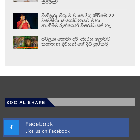
කිරීමක්”
විනිසුරු විශ්‍රාම වයස දිගු කිරීමේ 22
ව්‍යවස්ථා සංශෝධනයට මහා
නාහිමිවරුන්ගෙන් විරෝධයක් නෑ
සිරිලක සොබා දම් අසිරිය ලොවට
කියාපාන දිවියන් ගේ දිවි සුරකිමු
SOCIAL SHARE
Facebook
Like us on Facebook