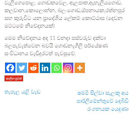
වැලිගෙපොළ, ගොඩකවෙල, ඇලපාත,ඇහැලියගොඩ,
කලවාන,කොලොන්න, බලංගොඩ,ඔ්පනායක,රත්නපුර
සහ කුරුවිට යන ප්‍රාදේශිය ලේකම් කොට්ඨාස (දෙවන
මට්ටමේ නිවේදනයක්)
මෙම නිවේදනය අද 11 වනදා පස්වරුව දක්වා
බලපැවැත්වෙන බවයි ගොඩනැගිලි පර්යේෂණ
සංවිධානය වැඩිදුරටත් පැවසුවේ.
කාලීන පුවත්
තැපෑල යළි වැඩ
ෂම්මි සිල්වා සැලකූ අය
පාර්ලිමේන්තුවේ දෙබිඩි
රංගනයක යෙදුණා