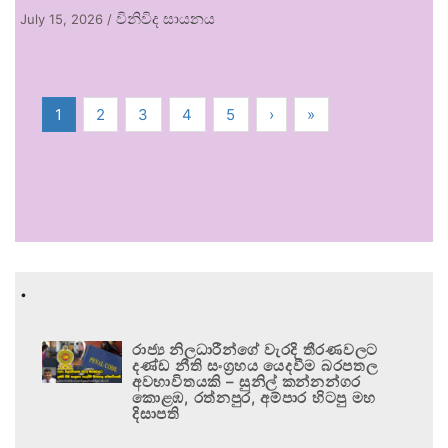
විනිවිද සායනය
July 15, 2026
/
1
2
3
4
5
›
»
.
රාජ්‍ය නිලධාරීන්ගේ වැරදි තීරණවලට
දණ්ඩ නීති සංග්‍රහය යෙදවීම බරපතල
අවභාවිතයකි – සුනිල් කන්නන්ගර
කොළඹ, රත්නපුර, අම්පාර හිටපු මහ
දිසාපති