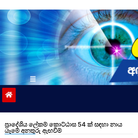
Skip
to
content
vinivida.lk
ප්‍රාදේශිය ලේකම් කොට්ඨාස 54 ක් සඳහා නාය
යෑමේ අනතුරු ඇඟවීම්