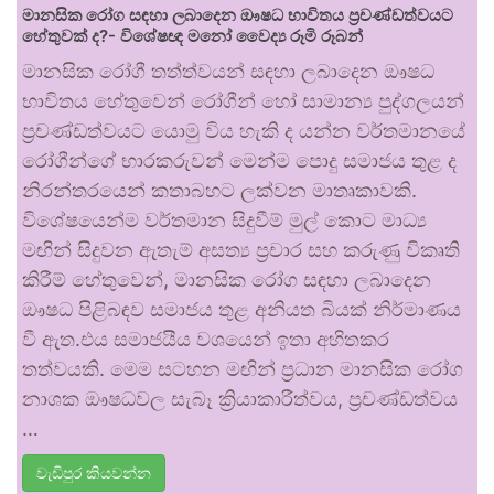
මානසික රෝග සඳහා ලබාදෙන ඖෂධ භාවිතය ප්‍රචණ්ඩත්වයට
හේතුවක් ද?- විශේෂඥ මනෝ වෛද්‍ය රූමි රූබන්
මානසික රෝගී තත්ත්වයන් සඳහා ලබාදෙන ඖෂධ
භාවිතය හේතුවෙන් රෝගීන් හෝ සාමාන්‍ය පුද්ගලයන්
ප්‍රචණ්ඩත්වයට යොමු විය හැකි ද යන්න වර්තමානයේ
රෝගීන්ගේ භාරකරුවන් මෙන්ම පොදු සමාජය තුළ ද
නිරන්තරයෙන් කතාබහට ලක්වන මාතෘකාවකි.
විශේෂයෙන්ම වර්තමාන සිදුවීම් මුල් කොට මාධ්‍ය
මඟින් සිදුවන ඇතැම් අසත්‍ය ප්‍රචාර සහ කරුණු විකෘති
කිරීම් හේතුවෙන්, මානසික රෝග සඳහා ලබාදෙන
ඖෂධ පිළිබඳව සමාජය තුළ අනියත බියක් නිර්මාණය
වී ඇත.එය සමාජයීය වශයෙන් ඉතා අහිතකර
තත්වයකි. මෙම සටහන මඟින් ප්‍රධාන මානසික රෝග
නාශක ඖෂධවල සැබෑ ක්‍රියාකාරීත්වය, ප්‍රචණ්ඩත්වය
…
වැඩිපුර කියවන්න