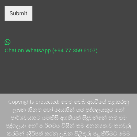
Submit
Chat on WhatsApp (+94 77 359 6107)
Copyrights protected: මෙම වෙබ් අඩවියේ පළකරනු
ලබන කිනම් හෝ දෙයකින් යම් පුද්ගලයකුට හෝ
පාර්ශවයකට යම්කිසි අගතියක් සිදුවන්නේ නම් එම
පුද්ගලයා හෝ පාර්ශවය විසින් තම අනන්‍යතාව තහවුරු
කරමින් ඉදිරිපත් කරනු ලබන පිළිතුරු පළකිරීමට මෙම