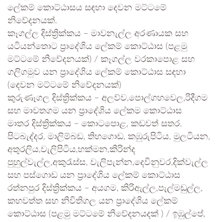
ලේකම් කොට්ඨාසය සඳහා දෙවන මට්ටමේ
නිවේදනයක්.
කෑගල්ල දිස්ත්‍රික්කය – මාවනැල්ල අරණායක සහ
යටියන්තොට ප්‍රාදේශිය ලේකම් කොට්ඨාස (පළමු
මට්ටමේ නිවේදනයක්) / කෑගල්ල වරකාපොළ සහ
ගලිගමුව යන ප්‍රාදේශිය ලේකම් කොට්ඨාස සඳහා
(දෙවන මට්ටමේ නිවේදනයක්)
කුරුණෑගල දිස්ත්‍රික්කය – අලව්ව,පොල්ගහවෙල,රිදීගම
සහ මාවතගම යන ප්‍රාදේශිය ලේකම කොට්ඨාස
මාතර දිස්ත්‍රික්කය – කොටපොළ, කඩවත් සතර.
පිටබැද්දර, මාලිම්බඩ, තිහගොඩ, කඹුරුපිටිය, මුලටියන,
අතුරලිය,වැලිපිටිය,හක්මන,කිරින්ද
පුහුල්වැල්ල,අකුරැස්ස, වැලිපැන්න,දෙවිනුවර,දික්වැල්ල
සහ පස්ගොඩ යන ප්‍රාදේශිය ලේකම් කොට්ඨාස
රත්නපුර දිස්ත්‍රික්කය – අයගම, කිරිඇල්ල,පැල්මඩුල්ල,
කහවත්ත සහ නිවිතිගල යන ප්‍රාදේශිය ලේකම්
කොට්ඨාස (පළමු මට්ටමේ නි‌වේදනයදක් ) / ඉඹුල්පේ,