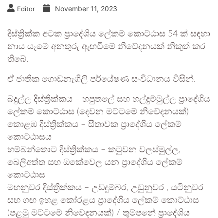
November 11, 2023
Editor
දිස්ත්‍රික්ක අටක ප්‍රාදේශිය ලේකම් කොට්ඨාස 54 ක් සඳහා
නාය යෑමේ අනතුරු ඇඟවීමේ නිවේදනයක් නිකුත් කර
තිබේ.
ඒ ජාතික ගොඩනැගිලි පර්යේෂණ සංවිධානය විසින්.
බදුල්ල දිස්ත්‍රික්කය – හපුතලේ සහ හල්දුම්මුල්ල ප්‍රාදේශිය
ලේකම් කොට්ඨාස (දෙවන මට්ටමේ නිවේදනයක්)
කොළඹ දිස්ත්‍රික්කය – සීතාවක ප්‍රාදේශිය ලේකම්
කොට්ඨාසය
හම්බන්තොට දිස්ත්‍රික්කය – කටුවන වලස්මුල්ල,
බෙලිඅත්ත සහ ඔකේවෙල යන ප්‍රාදේශිය ලේකම්
කොට්ඨාස
මහනුවර දිස්ත්‍රික්කය – උඩදුම්බර, උඩුනුවර , යටිනුවර
සහ ගඟ ඉහළ කෝරළය ප්‍රාදේශිය ලේකම් කොට්ඨාස
(පළමු මට්ටමේ නිවේදනයක්) / තුම්පනේ ප්‍රාදේශිය