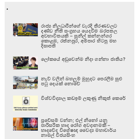
.
රාජ්‍ය නිලධාරීන්ගේ වැරදි තීරණවලට
දණ්ඩ නීති සංග්‍රහය යෙදවීම බරපතල
අවභාවිතයකි – සුනිල් කන්නන්ගර
කොළඹ, රත්නපුර, අම්පාර හිටපු මහ
දිසාපති
ලෝකයේ අඩුවෙන්ම නිදා ගන්නා ජාතිය?
නැව් වලින් බහලුම් මුහුදට පෙරලීම සුළු
පටු දෙයක් නොවේ
විශ්වවිද්‍යාල කඩඉම් ලකුණු නිකුත් කෙරේ
ප්‍රවේසම් වන්න; එල් නිනෝ යනු
පාරිසරික හෘද රෝග අවදානමකි –
හෘදවේද විශේෂඥ වෛද්‍ය මහාචාර්ය
නාමල් විජයසිංහ