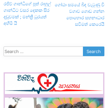
රජිව් ගාන්ධිගේ පුත් රාහුල්
ගෝඨා සමයේ බිඳ වැටුණු වී
ගාන්ධිට වසර දෙකක සිර
වගාව ගොඩ ගන්න
දඬුවමක් ; මන්ත්‍රී ධුරයත්
පොහොර සහනාධාර
අහිමි යි
සවිමත් කෙරෙයි