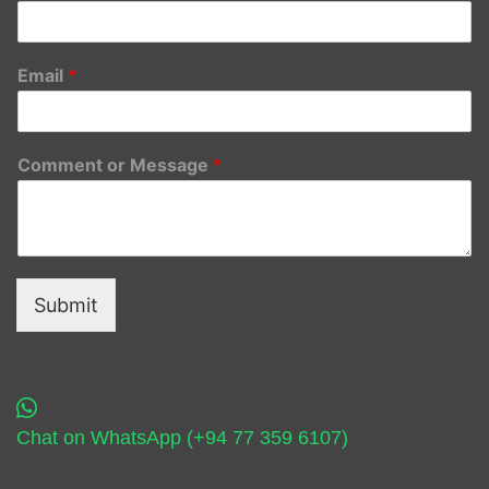
Email
*
Comment or Message
*
Submit
Chat on WhatsApp (+94 77 359 6107)