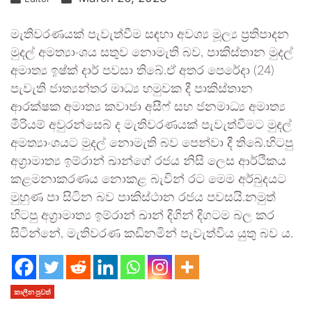
මැතිවරණයක් පැවැත්වීම සඳහා අවශ්‍ය මූල්‍ය ප්‍රතිපාදන
මුදල් අමත්‍යාංශය සතුව නොමැති බව, පාකිස්තාන මුදල්
අමාත්‍ය ඉෂ්ක් දාර් පවසා තිබේ.ඒ අතර පෙරේදා (24)
පැවැති ජාත්‍යන්තර මාධ්‍ය හමුවක දී පාකිස්තාන
ආරක්ෂක අමාත්‍ය කවාජා අසීෆ් සහ ජනමාධ්‍ය අමාත්‍ය
මීරියම් අවුරන්සෙබ් ද මැතිවරණයක් පැවැත්වීමට මුදල්
අමත්‍යාංශයට මුදල් නොමැති බව පෙන්වා දී තිබේ.හිටපු
අග්‍රාමාත්‍ය ඉම්රාන් ඛාන්ගේ රජය නිසි ලෙස ආර්ථිකය
කළමනාකරණය නොකළ බැවින් රට මෙම අර්බුදයට
මුහුණ පා සිටින බව පාකිස්ථාන රජය පවසයි.නමුත්
හිටපු අග්‍රාමාත්‍ය ඉම්රාන් ඛාන් දිගින් දිගටම බල කර
සිටින්නේ, මැතිවරණ කඩිනමින් පැවැත්විය යුතු බව ය.
කාලීන පුවත්