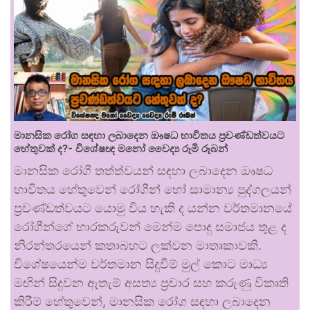
මානසික රෝග සඳහා ලබාදෙන ඖෂධ භාවිතය ප්‍රචණ්ඩත්වයට
හේතුවක් ද?- විශේෂඥ මනෝ වෛද්‍ය රූමි රූබන්
මානසික රෝගී තත්ත්වයන් සඳහා ලබාදෙන ඖෂධ
භාවිතය හේතුවෙන් රෝගීන් හෝ සාමාන්‍ය පුද්ගලයන්
ප්‍රචණ්ඩත්වයට යොමු විය හැකි ද යන්න වර්තමානයේ
රෝගීන්ගේ භාරකරුවන් මෙන්ම පොදු සමාජය තුළ ද
නිරන්තරයෙන් කතාබහට ලක්වන මාතෘකාවකි.
විශේෂයෙන්ම වර්තමාන සිදුවීම් මුල් කොට මාධ්‍ය
මඟින් සිදුවන ඇතැම් අසත්‍ය ප්‍රචාර සහ කරුණු විකෘති
කිරීම් හේතුවෙන්, මානසික රෝග සඳහා ලබාදෙන