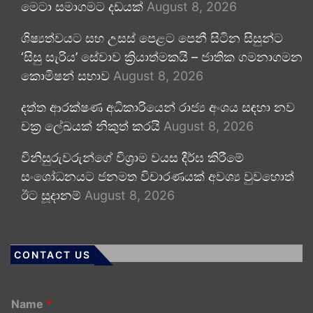
මෙටා සමාගමට දඩයක්
August 8, 2026
ශිෂ්‍යත්වයට සහ උසස් පෙළට පෙනී සිටින සිසුන්ට
‘සිසු සැරිය’ සේවාව ක්‍රියාත්මකයි – ජාතික ගමනාගමන
කොමිෂන් සභාව
August 8, 2026
දත්ත ආරක්ෂණ අධිකාරියෙන් රාජ්‍ය අංශය සඳහා නව
චක්‍ර ලේඛයක් නිකුත් කරයි
August 8, 2026
විනිසුරුවරුන්ගේ විශ්‍රාම වයස දීර්ඝ කිරීමේ
සංශෝධනයට ජනමත විචාරණයක් අවශ්‍ය වුවහොත්
ඊට සූදානම්
August 8, 2026
CONTACT US
Name
*