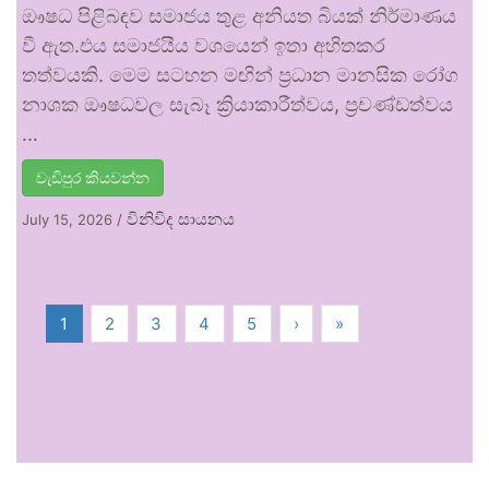
ඖෂධ පිළිබඳව සමාජය තුළ අනියත බියක් නිර්මාණය
වී ඇත.එය සමාජයීය වශයෙන් ඉතා අහිතකර
තත්වයකි. මෙම සටහන මඟින් ප්‍රධාන මානසික රෝග
නාශක ඖෂධවල සැබෑ ක්‍රියාකාරීත්වය, ප්‍රචණ්ඩත්වය
…
වැඩිපුර කියවන්න
විනිවිද සායනය
July 15, 2026
/
1
2
3
4
5
›
»