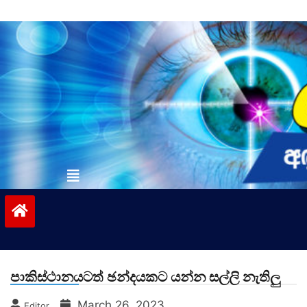
Skip
to
content
vinivida.lk
පාකිස්ථානයටත් ඡන්දයකට යන්න සල්ලි නැතිලු
March 26, 2023
Editor