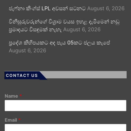
ජැෆ්නා කිංග්ස් LPL අවසන් සටනට
August 6, 2026
විනිසුරුවරුන්ගේ විශ්‍රාම වයස ඉහළ දැමීමෙන් නඩු
ප්‍රමාදයට විසඳුමක් නැහැ
August 6, 2026
ප්‍රදේශ කිහිපයකට අද පැය 05කට ජලය කැපේ
August 6, 2026
CONTACT US
Name
*
Email
*