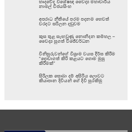
හෘදවේද විශේෂඥ වෛද්‍ය මහාචාර්ය
නාමල් විජයසිංහ
අපරාධ නීතියේ පරම පදනම හෙවත්
වරදට සරිලන දඬුවම
කුස තුළ සැඟවුණු නොනිදන කම්හල –
වෛද්‍ය සුගත් විජේවර්ධන
විනිසුරුවන්ගේ විශ්‍රාම වයස දීර්ඝ කිරීම
“දොවාගත් කිරි කළයට ගොම මුසු
කිරීමක්”
සිරිලක සොබා දම් අසිරිය ලොවට
කියාපාන දිවියන් ගේ දිවි සුරකිමු