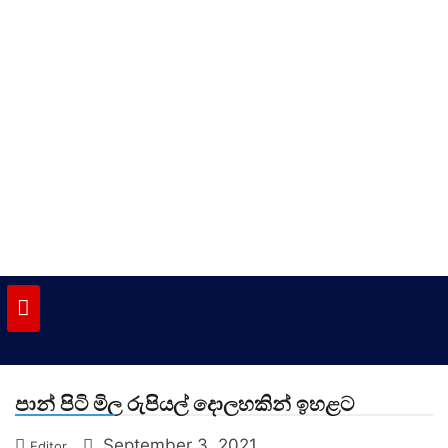
Skip
to
content
vinivida.lk
පාන් පිටි මිල රුපියල් දොලහකින් ඉහළට
September 3, 2021
Editor