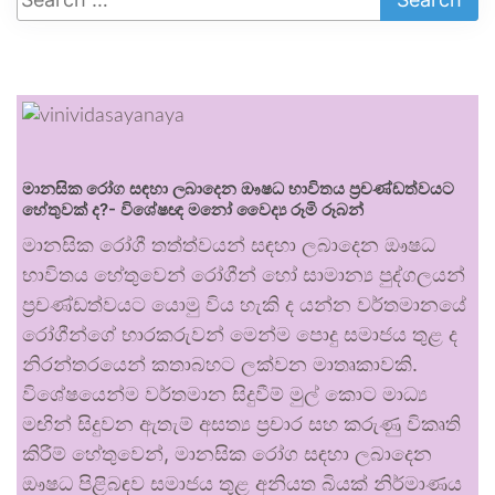
මානසික රෝග සඳහා ලබාදෙන ඖෂධ භාවිතය ප්‍රචණ්ඩත්වයට
හේතුවක් ද?- විශේෂඥ මනෝ වෛද්‍ය රූමි රූබන්
මානසික රෝගී තත්ත්වයන් සඳහා ලබාදෙන ඖෂධ
භාවිතය හේතුවෙන් රෝගීන් හෝ සාමාන්‍ය පුද්ගලයන්
ප්‍රචණ්ඩත්වයට යොමු විය හැකි ද යන්න වර්තමානයේ
රෝගීන්ගේ භාරකරුවන් මෙන්ම පොදු සමාජය තුළ ද
නිරන්තරයෙන් කතාබහට ලක්වන මාතෘකාවකි.
විශේෂයෙන්ම වර්තමාන සිදුවීම් මුල් කොට මාධ්‍ය
මඟින් සිදුවන ඇතැම් අසත්‍ය ප්‍රචාර සහ කරුණු විකෘති
කිරීම් හේතුවෙන්, මානසික රෝග සඳහා ලබාදෙන
ඖෂධ පිළිබඳව සමාජය තුළ අනියත බියක් නිර්මාණය