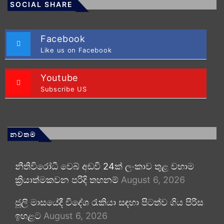
SOCIAL SHARE
Facebook
Like us on Facebook
Youtube
Subscribe US
නවතම
නීතිවිරෝධී වෙබ් අඩවි 24ක් ලංකාව තුළ වහාම
ක්‍රියාත්මකවන පරිදි තහනම්
August 6, 2026
ජූලි මාසයේදී විදේශ රැකියා සඳහා පිටත්ව ගිය පිරිස
ඉහළට
August 6, 2026