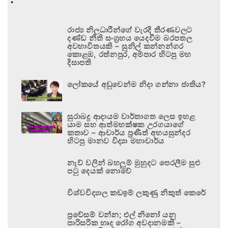
රාජ්‍ය නිලධාරීන්ගේ වැරදි තීරණවලට
දණ්ඩ නීති සංග්‍රහය යෙදවීම බරපතල
අවභාවිතයකි – සුනිල් කන්නන්ගර
කොළඹ, රත්නපුර, අම්පාර හිටපු මහ
දිසාපති
ලෝකයේ අඩුවෙන්ම නිදා ගන්නා ජාතිය?
සුරාබදු ආදායම වාර්තාගත ලෙස ඉහළ
යාම සහ ආත්මභක්ෂක උරගයාගේ
කතාව – ආචාර්ය ප්‍රණීත් අභයසුන්දර
හිටපු මානව විද්‍යා මහාචාර්ය
නැව් වලින් බහලුම් මුහුදට පෙරලීම සුළු
පටු දෙයක් නොවේ
විශ්වවිද්‍යාල කඩඉම් ලකුණු නිකුත් කෙරේ
ප්‍රවේසම් වන්න; එල් නිනෝ යනු
පාරිසරික හෘද රෝග අවදානමකි –