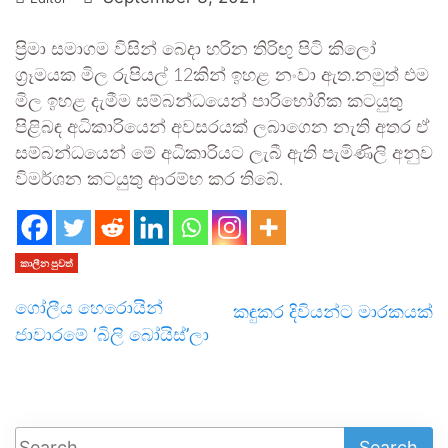
ප්‍රිමා සමාගම විසින් බෙදා හරින තිරිඟු පිටි කිලෝ
ග්‍රෑමයක මිල රුපියල් 12කින් ඉහළ නංවා ඇත.නමුත් එම
මිල ඉහළ දැමීම සම්බන්ධයෙන් පාරිභෝගික කටයුතු
පිළිබඳ අධිකාරියෙන් අවසරයක් ලබාගෙන නැති අතර ඒ
සම්බන්ධයෙන් මේ අධිකාරියට ලැබී ඇති පැමිණිලි අනුව
විමර්ශන කටයුතු ආරම්භ කර තිබේ.
කාලීන පුවත්
ගෝලීය හෙරොයින්
කඳුකර දිවියන්ට මාරකයක්
ජාවාරමේ ‘බිලි බෝයිස්’ලා