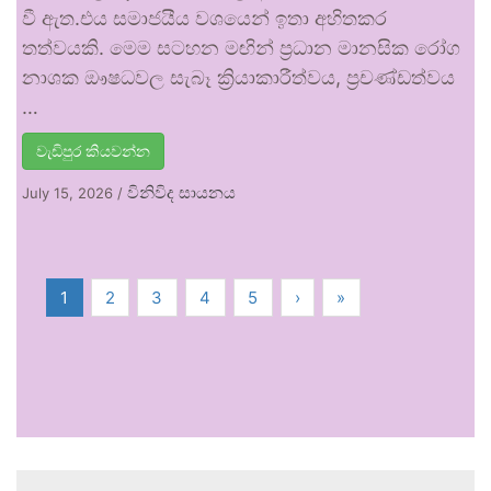
වී ඇත.එය සමාජයීය වශයෙන් ඉතා අහිතකර
තත්වයකි. මෙම සටහන මඟින් ප්‍රධාන මානසික රෝග
නාශක ඖෂධවල සැබෑ ක්‍රියාකාරීත්වය, ප්‍රචණ්ඩත්වය
…
වැඩිපුර කියවන්න
විනිවිද සායනය
July 15, 2026
/
1
2
3
4
5
›
»
.