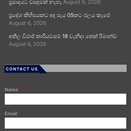
ප්‍රමාදයට විසඳුමක් නැහැ
August 6, 2026
ප්‍රදේශ කිහිපයකට අද පැය 05කට ජලය කැපේ
August 6, 2026
අකිල විරාජ් කාරියවසම් 18 වැනිදා තෙක් රිමාන්ඩ්
August 6, 2026
CONTACT US
Name
*
Email
*