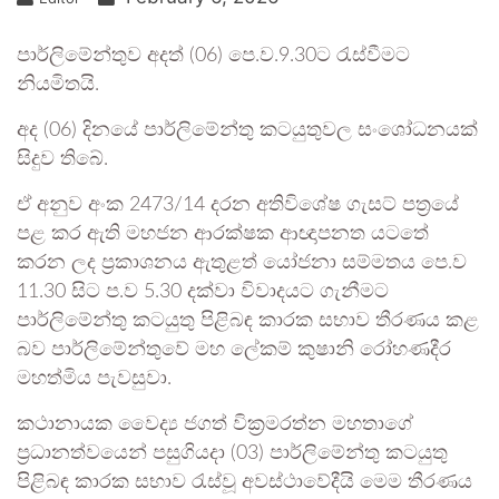
පාර්ලිමේන්තුව අදත් (06) පෙ.ව.9.30ට රැස්වීමට
නියමිතයි.
අද (06) දිනයේ පාර්ලිමේන්තු කටයුතුවල සංශෝධනයක්
සිදුව තිබේ.
ඒ අනුව අංක 2473/14 දරන අතිවිශේෂ ගැසට් පත්‍රයේ
පළ කර ඇති මහජන ආරක්ෂක ආඥාපනත යටතේ
කරන ලද ප්‍රකාශනය ඇතුළත් යෝජනා සම්මතය පෙ.ව
11.30 සිට ප.ව 5.30 දක්වා විවාදයට ගැනීමට
පාර්ලිමේන්තු ක‍ටයුතු පිළිබඳ කාරක සභාව තීරණය කළ
බව පාර්ලිමේන්තුවේ මහ ලේකම් කුෂානි රෝහණදීර
මහත්මිය පැවසුවා.
කථානායක වෛද්‍ය ජගත් වික්‍රමරත්න මහතාගේ
ප්‍රධානත්වයෙන් පසුගියදා (03) පාර්ලිමේන්තු ක‍ටයුතු
පිළිබඳ කාරක සභාව රැස්වූ අවස්ථාවේදීයි මෙම තීරණය