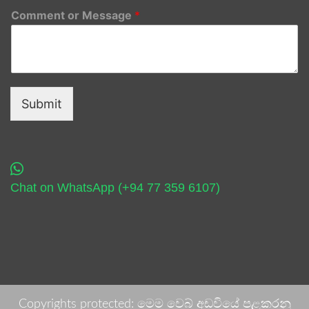
Comment or Message
*
Submit
Chat on WhatsApp (+94 77 359 6107)
Copyrights protected: මෙම වෙබ් අඩවියේ පළකරනු