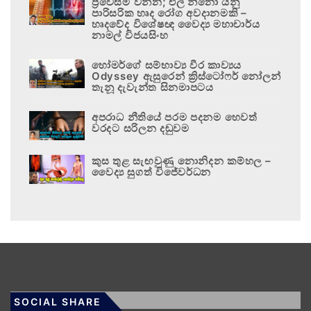
ප්‍රවේසම් වන්න; එල් නිනෝ යනු
පාරිසරික හෘද රෝග අවදානමකි –
හෘදවේද විශේෂඥ වෛද්‍ය මහාචාර්ය
නාමල් විජයසිංහ
හෝමර්ගේ සම්භාව්‍ය වීර කාව්‍යය
Odyssey ඇසුරෙන් ක්‍රිස්ටෝෆර් නෝලන්
තැනූ දැවැන්ත සිනමාපටය
අපරාධ නීතියේ පරම පදනම හෙවත්
වරදට සරිලන දඬුවම
කුස තුළ සැඟවුණු නොනිදන කම්හල –
වෛද්‍ය සුගත් විජේවර්ධන
SOCIAL SHARE