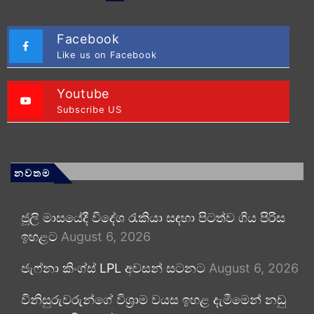
Facebook
Like us on Facebook
Youtube
Subscribe US
නවතම
ජූලි මාසයේදී විදේශ රැකියා සඳහා පිටත්ව ගිය පිරිස
ඉහළට
August 6, 2026
ජැෆ්නා කිංග්ස් LPL අවසන් සටනට
August 6, 2026
විනිසුරුවරුන්ගේ විශ්‍රාම වයස ඉහළ දැමීමෙන් නඩු