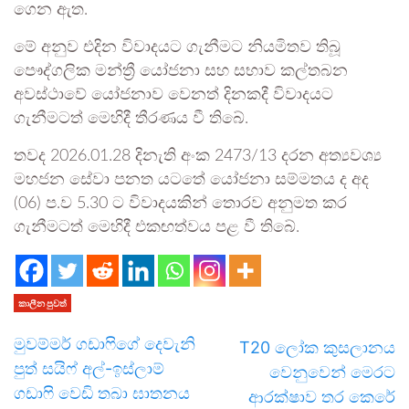
ගෙන ඇත.
මේ අනුව එදින විවාදයට ගැනීමට නියමිතව තිබූ
පෞද්ගලික මන්ත්‍රී යෝජනා සහ සභාව කල්තබන
අවස්ථාවේ යෝජනාව වෙනත් දිනකදී විවාදයට
ගැනීමටත් මෙහිදී තීරණය වී තිබේ.
තවද 2026.01.28 දිනැති අංක 2473/13 දරන අත්‍යවශ්‍ය
මහජන සේවා පනත යටතේ යෝජනා සම්මතය ද අද
(06) ප.ව 5.30 ට විවාදයකින් තොරව අනුමත කර
ගැනීමටත් මෙහිදී එකඟත්වය පළ වී තිබේ.
කාලීන පුවත්
මුවම්මර් ගඩාෆිගේ දෙවැනි
T20 ලෝක කුසලානය
පුත් සයිෆ් අල්-ඉස්ලාම්
වෙනුවෙන් මෙරට
ගඩාෆි වෙඩි තබා ඝාතනය
ආරක්ෂාව තර කෙරේ