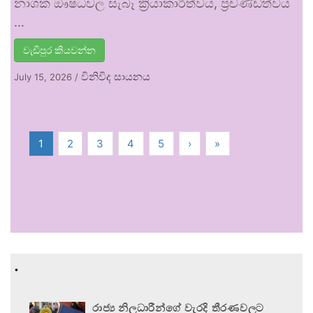
නාශක ඖෂධවල සැබෑ ක්‍රියාකාරීත්වය, ප්‍රචණ්ඩත්වය
…
වැඩිපුර කියවන්න
විනිවිද සායනය
July 15, 2026
/
1
2
3
4
5
›
»
.
රාජ්‍ය නිලධාරීන්ගේ වැරදි තීරණවලට