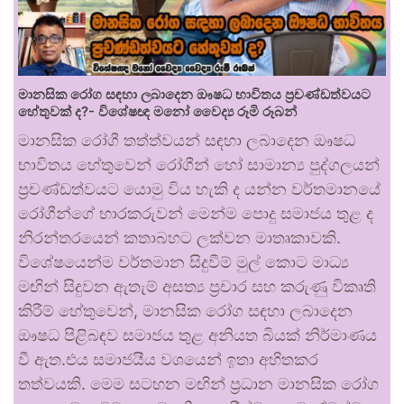
මානසික රෝග සඳහා ලබාදෙන ඖෂධ භාවිතය ප්‍රචණ්ඩත්වයට
හේතුවක් ද?- විශේෂඥ මනෝ වෛද්‍ය රූමි රූබන්
මානසික රෝගී තත්ත්වයන් සඳහා ලබාදෙන ඖෂධ
භාවිතය හේතුවෙන් රෝගීන් හෝ සාමාන්‍ය පුද්ගලයන්
ප්‍රචණ්ඩත්වයට යොමු විය හැකි ද යන්න වර්තමානයේ
රෝගීන්ගේ භාරකරුවන් මෙන්ම පොදු සමාජය තුළ ද
නිරන්තරයෙන් කතාබහට ලක්වන මාතෘකාවකි.
විශේෂයෙන්ම වර්තමාන සිදුවීම් මුල් කොට මාධ්‍ය
මඟින් සිදුවන ඇතැම් අසත්‍ය ප්‍රචාර සහ කරුණු විකෘති
කිරීම් හේතුවෙන්, මානසික රෝග සඳහා ලබාදෙන
ඖෂධ පිළිබඳව සමාජය තුළ අනියත බියක් නිර්මාණය
වී ඇත.එය සමාජයීය වශයෙන් ඉතා අහිතකර
තත්වයකි. මෙම සටහන මඟින් ප්‍රධාන මානසික රෝග