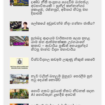
දණ්ඩ නීති සංග්‍රහය යෙදවීම බරපතල
අවභාවිතයකි – සුනිල් කන්නන්ගර
කොළඹ, රත්නපුර, අම්පාර හිටපු මහ
දිසාපති
ලෝකයේ අඩුවෙන්ම නිදා ගන්නා ජාතිය?
සුරාබදු ආදායම වාර්තාගත ලෙස ඉහළ
යාම සහ ආත්මභක්ෂක උරගයාගේ
කතාව – ආචාර්ය ප්‍රණීත් අභයසුන්දර
හිටපු මානව විද්‍යා මහාචාර්ය
විශ්වවිද්‍යාල කඩඉම් ලකුණු නිකුත් කෙරේ
නැව් වලින් බහලුම් මුහුදට පෙරලීම සුළු
පටු දෙයක් නොවේ
ගොවි ගතට සුවයත් හිතට නිවනත් සදන
AI ගොවිතැන ළඟදීම අපටත්