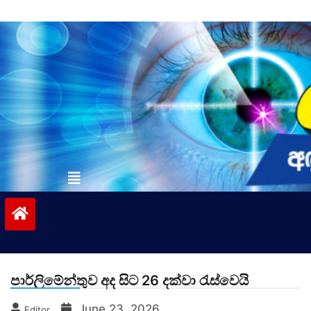
Skip
to
content
vinivida.lk
පාර්ලිමේන්තුව අද සිට 26 දක්වා රැස්වෙයි
June 23, 2026
Editor