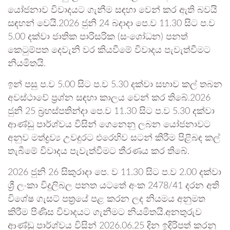
යෝජනාව විවාදයට ගැනීම සඳහා වෙන් කර ඇති බවයි
සඳහන් වෙයි.2026 ජුනි 24 බදාදා පෙ.ව 11.30 සිට ප.ව
5.00 දක්වා ජාතික පාරිසරික (සංශෝධන) පනත්
කෙටුම්පත දෙවැනි වර කියවීමේ විවාදය පැවැත්වීමට
නියමිතයි.
ඉන් පසු ප.ව 5.00 සිට ප.ව 5.30 දක්වා සභාව කල් තබන
අවස්ථාවේ ප්‍රශ්න සඳහා කාලය වෙන් කර තිබේ.2026
ජුනි 25 බ්‍රහස්පතින්දා පෙ.ව 11.30 සිට ප.ව 5.30 දක්වා
ආණ්ඩු පාර්ශ්වය විසින් ගෙනෙනු ලබන යෝජනාවට
අනුව මත්ද්‍රව්‍ය උවදුරට එරෙහිව සටන් කිරීම පිළිබඳ කල්
තැබීමේ විවාදය පැවැත්වීමට තීරණය කර තිබේ.
2026 ජුනි 26 සිකුරාදා පෙ. ව 11.30 සිට ප.ව 2.00 දක්වා
ශ්‍රී ලංකා විදුලිබල පනත යටතේ අංක 2478/41 දරන අති
විශේෂ ගැසට් පත්‍රයේ පළ කරන ලද නියමය අනුමත
කිරීම පිණිස විවාදයට ගැනීමට නියමිතයි.අනතුරුව
ආණ්ඩු පාර්ශ්වය විසින් 2026.06.25 දින ඉදිරිපත් කරනු