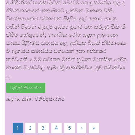
රෝගීන්ගේ භාරකරුවන් මෙන්ම පොදු සමාජය තුළ ද
නිරන්තරයෙන් කතාබහට ලක්වන මාතෘකාවකි.
විශේෂයෙන්ම වර්තමාන සිදුවීම් මුල් කොට මාධ්‍ය
මඟින් සිදුවන ඇතැම් අසත්‍ය ප්‍රචාර සහ කරුණු විකෘති
කිරීම් හේතුවෙන්, මානසික රෝග සඳහා ලබාදෙන
ඖෂධ පිළිබඳව සමාජය තුළ අනියත බියක් නිර්මාණය
වී ඇත.එය සමාජයීය වශයෙන් ඉතා අහිතකර
තත්වයකි. මෙම සටහන මඟින් ප්‍රධාන මානසික රෝග
නාශක ඖෂධවල සැබෑ ක්‍රියාකාරීත්වය, ප්‍රචණ්ඩත්වය
…
වැඩිපුර කියවන්න
විනිවිද සායනය
July 15, 2026
/
1
2
3
4
5
›
»