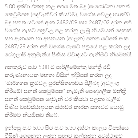
5.00 දක්වා එකතු කළ අගය මත බදු (සංශෝධන) පනත්
කෙටුම්පත (දෙවැනිවර කියවීම), විශේෂ වෙළඳ භාණ්ඩ
බදු පනත යටතේ අංක 2482/09 සහ 2487/02 දරන අති
විශේෂ ගැසට් පත්‍රවල පළ කරනු ලැබූ නියමයන් දෙකක්
සහ ආනයන හා අපනයන (පාලන) පනත යටතේ අංක
2487/29 දරන අති විශේෂ ගැසට් පත්‍රයේ පළ කරන ලද
රෙගුලාසි අනුමැතිය පිණිස විවාදයට ගැනීමට නියමිතයි.
අනතුරුව ප.ව 5.00 ට පාර්ලිමේන්තු මන්ත්‍රී රවි
කරුණානායක මහතා විසින් ඉදිරිපත් කරන ලද
“මාර්ගගත ක්‍රමවල සුරක්ෂිතභාවය පිළිබඳ (අවලංගු
කිරීමේ) පනත් කෙටුම්පත” නැමැති පෞද්ගලික මන්ත්‍රී
පනත් කෙටුම්පත දෙවැනි වර කියවා සලකා බැලීම
පිණිස ව්‍යවස්ථාදායක ස්ථාවර කාරක සභාවට යොමු
කිරීමට නියමිතව තිබේ.
ඉන්පසු ප.ව 5.00 සිට ප.ව 5.30 දක්වා කාලය විපක්ෂය
විසින් ගෙනෙනු ලබන සභාව කල්තබන අවස්ථාවේ