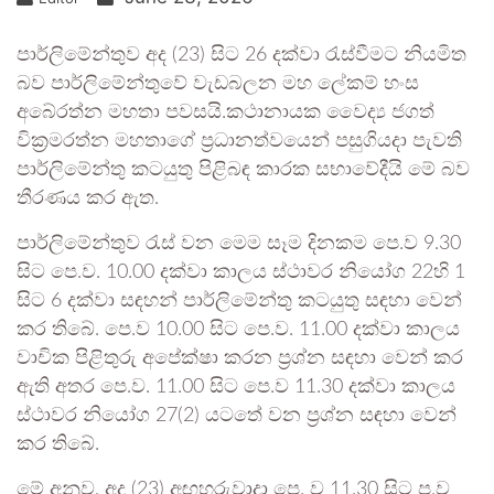
පාර්ලිමේන්තුව අද (23) සිට 26 දක්වා රැස්වීමට නියමිත
බව පාර්ලිමේන්තුවේ වැඩබලන මහ ලේකම් හංස
අබේරත්න මහතා පවසයි.කථානායක වෛද්‍ය ජගත්
වික්‍රමරත්න මහතාගේ ප්‍රධානත්වයෙන් පසුගියදා පැවති
පාර්ලිමේන්තු කටයුතු පිළිබඳ කාරක සභාවේදීයි මේ බව
තීරණය කර ඇත.
පාර්ලිමේන්තුව රැස් වන මෙම සෑම දිනකම පෙ.ව 9.30
සිට පෙ.ව. 10.00 දක්වා කාලය ස්ථාවර නියෝග 22හි 1
සිට 6 දක්වා සඳහන් පාර්ලිමේන්තු කටයුතු සඳහා වෙන්
කර තිබේ. පෙ.ව 10.00 සිට පෙ.ව. 11.00 දක්වා කාලය
වාචික පිළිතුරු අපේක්ෂා කරන ප්‍රශ්න සඳහා වෙන් කර
ඇති අතර පෙ.ව. 11.00 සිට පෙ.ව 11.30 දක්වා කාලය
ස්ථාවර නියෝග 27(2) යටතේ වන ප්‍රශ්න සඳහා වෙන්
කර තිබේ.
මේ අනුව, අද (23) අඟහරුවාදා පෙ. ව 11.30 සිට ප.ව