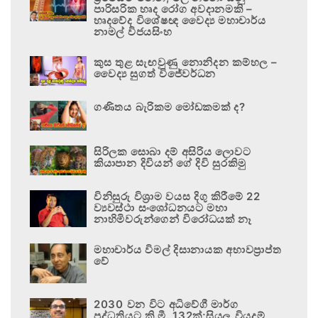
පාරිසරික හෘද රෝග අවදානමකි –
හෘදවේද විශේෂඥ වෛද්‍ය මහාචාර්ය
නාමල් විජයසිංහ
කුස තුළ සැඟවුණු නොනිදන කම්හල –
වෛද්‍ය සුගත් විජේවර්ධන
ගණිතය බැරිකම මෝඩකමක් ද?
සිරිලක සොබා දම් අසිරිය ලොවට
කියාපාන දිවියන් ගේ දිවි සුරකිමු
විනිසුරු විශ්‍රාම වයස දිගු කිරීමේ 22
ව්‍යවස්ථා සංශෝධනයට මහා
නාහිමිවරුන්ගෙන් විරෝධයක් නෑ
මහාචාර්ය විමල් දිසානායක අභාවප්‍රාප්ත
වේ
2030 වන විට අධිවේගී මාර්ග
පද්ධතියට කි.මී. 132ක්;සියලු වියදම්