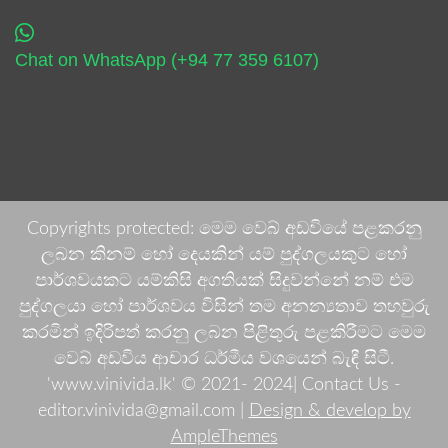
Chat on WhatsApp (+94 77 359 6107)
Copyrights protected: මෙම වෙබ් අඩවියේ පළකරනු
ලබන කිනම් හෝ දෙයකින් යම් පුද්ගලයකුට හෝ
පාර්ශවයකට යම්කිසි අගතියක් සිදුවන්නේ නම් එම
පුද්ගලයා හෝ පාර්ශවය විසින් තම අනන්‍යතාව තහවුරු
කරමින් ඉදිරිපත් කරනු ලබන පිළිතුරු පළකිරීමට මෙම
වෙබ් අඩවිය ආචාර ධර්මීය වශයෙන් බැඳී සිටී.
'www.vinivida.lk' © 2021- 2024| Contact Us -
editor.vinivida@gmail.com |
Design & develop by
AmpleThemes