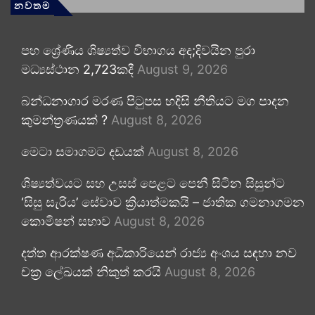
නවතම
පහ ශ්‍රේණිය ශිෂ්‍යත්ව විභාගය අද;දිවයින පුරා
මධ්‍යස්ථාන 2,723කදී
August 9, 2026
බන්ධනාගාර මරණ පිටුපස හදිසි නීතියට මග පාදන
කුමන්ත්‍රණයක් ?
August 8, 2026
මෙටා සමාගමට දඩයක්
August 8, 2026
ශිෂ්‍යත්වයට සහ උසස් පෙළට පෙනී සිටින සිසුන්ට
‘සිසු සැරිය’ සේවාව ක්‍රියාත්මකයි – ජාතික ගමනාගමන
කොමිෂන් සභාව
August 8, 2026
දත්ත ආරක්ෂණ අධිකාරියෙන් රාජ්‍ය අංශය සඳහා නව
චක්‍ර ලේඛයක් නිකුත් කරයි
August 8, 2026