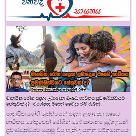
මානසික රෝග සඳහා ලබාදෙන ඖෂධ භාවිතය ප්‍රචණ්ඩත්වයට
හේතුවක් ද?- විශේෂඥ මනෝ වෛද්‍ය රූමි රූබන්
මානසික රෝගී තත්ත්වයන් සඳහා ලබාදෙන ඖෂධ
භාවිතය හේතුවෙන් රෝගීන් හෝ සාමාන්‍ය පුද්ගලයන්
ප්‍රචණ්ඩත්වයට යොමු විය හැකි ද යන්න වර්තමානයේ