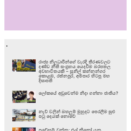
.
රාජ්‍ය නිලධාරීන්ගේ වැරදි තීරණවලට
දණ්ඩ නීති සංග්‍රහය යෙදවීම බරපතල
අවභාවිතයකි – සුනිල් කන්නන්ගර
කොළඹ, රත්නපුර, අම්පාර හිටපු මහ
දිසාපති
ලෝකයේ අඩුවෙන්ම නිදා ගන්නා ජාතිය?
නැව් වලින් බහලුම් මුහුදට පෙරලීම සුළු
පටු දෙයක් නොවේ
ප්‍රවේසම් වන්න; එල් නිනෝ යනු