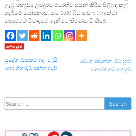
ලැබු මත්ද්‍රව්‍ය උවදුරට එරෙහිව සටන් කිරීම පිළිබඳ කල්
තැබීමේ යෝජනාව, ප.ව 2.00 සිට ප.ව 5.30 දක්වා
තවදුරටත් විවාදයට ගැනීමට තීරණය වී තිබේ.
කාලීන පුවත්
ප්‍රදේශ රැසකට අද, වැසි
ඩෙංගු මඬින්න රට පුරා
හෝ ගිගුරුම් සහිත වැසි
විශේෂ මෙහෙ­යුම්