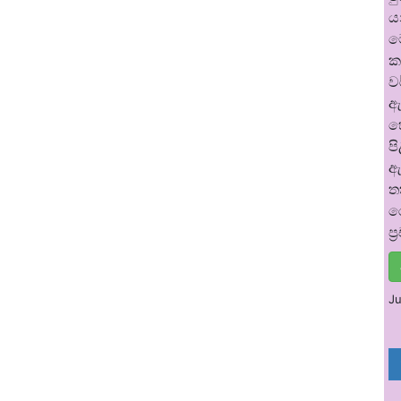
ය
ම
ක
ව
ඇ
හ
ප
ඇ
ත
ර
ප
Ju