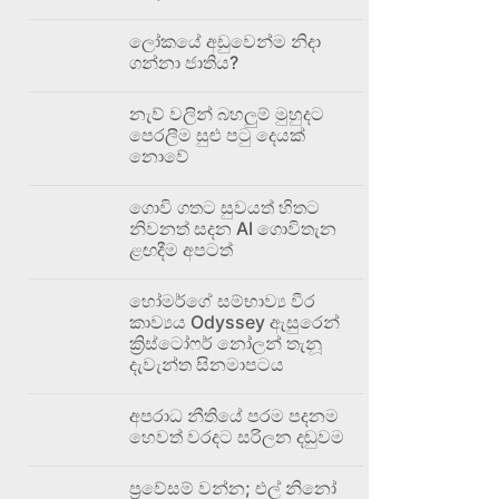
ලෝකයේ අඩුවෙන්ම නිදා
ගන්නා ජාතිය?
නැව් වලින් බහලුම් මුහුදට
පෙරලීම සුළු පටු දෙයක්
නොවේ
ගොවි ගතට සුවයත් හිතට
නිවනත් සදන AI ගොවිතැන
ළඟදීම අපටත්
හෝමර්ගේ සම්භාව්‍ය වීර
කාව්‍යය Odyssey ඇසුරෙන්
ක්‍රිස්ටෝෆර් නෝලන් තැනූ
දැවැන්ත සිනමාපටය
අපරාධ නීතියේ පරම පදනම
හෙවත් වරදට සරිලන දඬුවම
ප්‍රවේසම් වන්න; එල් නිනෝ