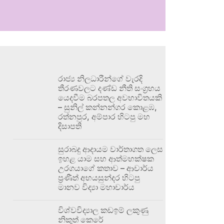
රාජ්‍ය නිලධාරීන්ගේ වැරදි
තීරණවලට දණ්ඩ නීති සංග්‍රහය
යෙදවීම බරපතල අවභාවිතයකි
– සුනිල් කන්නන්ගර කොළඹ,
රත්නපුර, අම්පාර හිටපු මහ
දිසාපති
සුරාබදු ආදායම වාර්තාගත ලෙස
ඉහළ යාම සහ ආත්මභක්ෂක
උරගයාගේ කතාව – ආචාර්ය
ප්‍රණීත් අභයසුන්දර හිටපු
මානව විද්‍යා මහාචාර්ය
විශ්වවිද්‍යාල කඩඉම් ලකුණු
නිකුත් කෙරේ