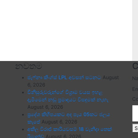
නවතම
C
ජැෆ්නා කිංග්ස් LPL අවසන් සටනට
August
N
6, 2026
Em
විනිසුරුවරුන්ගේ විශ්‍රාම වයස ඉහළ
C
දැමීමෙන් නඩු ප්‍රමාදයට විසඳුමක් නැහැ
August 6, 2026
ප්‍රදේශ කිහිපයකට අද පැය 05කට ජලය
කැපේ
August 6, 2026
S
අකිල විරාජ් කාරියවසම් 18 වැනිදා තෙක්
රිමාන්ඩ්
August 6, 2026