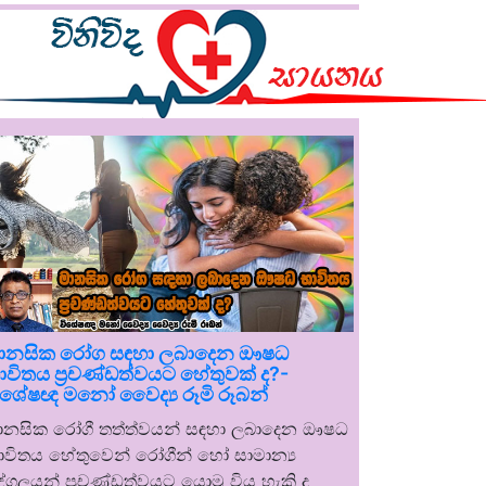
ානසික රෝග සඳහා ලබාදෙන ඖෂධ
ාවිතය ප්‍රචණ්ඩත්වයට හේතුවක් ද?-
ිශේෂඥ මනෝ වෛද්‍ය රූමි රූබන්
ානසික රෝගී තත්ත්වයන් සඳහා ලබාදෙන ඖෂධ
ාවිතය හේතුවෙන් රෝගීන් හෝ සාමාන්‍ය
ුද්ගලයන් ප්‍රචණ්ඩත්වයට යොමු විය හැකි ද