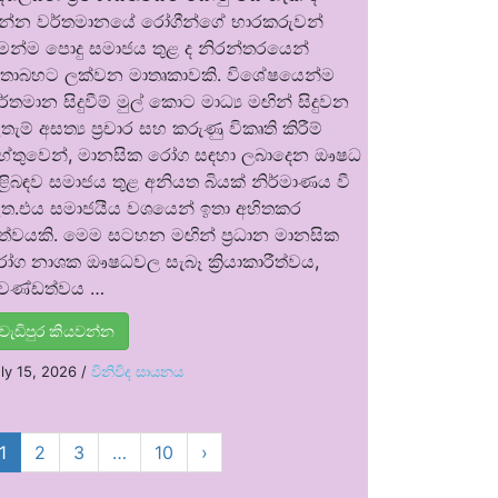
න්න වර්තමානයේ රෝගීන්ගේ භාරකරුවන්
ෙන්ම පොදු සමාජය තුළ ද නිරන්තරයෙන්
තාබහට ලක්වන මාතෘකාවකි. විශේෂයෙන්ම
ර්තමාන සිදුවීම් මුල් කොට මාධ්‍ය මඟින් සිදුවන
තැම් අසත්‍ය ප්‍රචාර සහ කරුණු විකෘති කිරීම්
ේතුවෙන්, මානසික රෝග සඳහා ලබාදෙන ඖෂධ
ිළිබඳව සමාජය තුළ අනියත බියක් නිර්මාණය වී
ත.එය සමාජයීය වශයෙන් ඉතා අහිතකර
ත්වයකි. මෙම සටහන මඟින් ප්‍රධාන මානසික
ෝග නාශක ඖෂධවල සැබෑ ක්‍රියාකාරීත්වය,
්‍රචණ්ඩත්වය …
වැඩිපුර කියවන්න
ly 15, 2026
/
විනිවිද සායනය
1
2
3
…
10
›