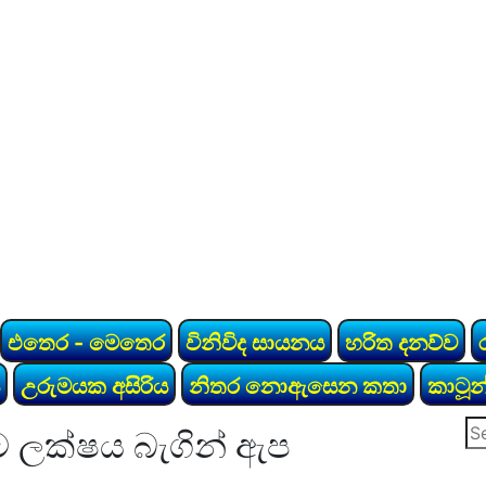
එතෙර - මෙතෙර
විනිවිද සායනය
හරිත දනව්ව
උරුමයක අසිරිය
නිතර නොඇසෙන කතා
කාටූන
Se
ට ලක්ෂය බැගින් ඇප
for