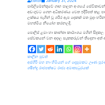
Editor
January 31, 2024
පාර්ලිමේන්තුවේ ගෘහ පාලන අංශයේ ⁣සේවිකාවන්
අඩංගුවට ගෙන අධිකරණය වෙත ඉදිරිපත් කළ පාර
ලක්ෂය බැගින් වූ ශරීර ඇප දෙකක් මත මුදා හරි
මහත්මිය නියෝග කරනලදි.
පොලිස් ළමා හා කාන්තා කාර්‍යාංශය මගින් සිද
සේවකයන් වන අදාල සැකකරුවන් තිදෙනා අත් අ
කාලීන පුවත්
Post
අස්ගිරි මහ නා හිමියන් ගේ දෙසුමකට ඌණ පූ
ශෂීන්ද්‍ර රාජපක්ෂට රාජ්‍ය අමාත්‍යධුරයක්
navigation