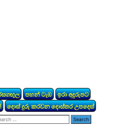
රසගඟුල
පහන් ටැඹ
ඉරා අදුරුපට
්
දොස් දුරු කරවන දොස්තර උපදෙස්
arch
: