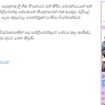
 දෙදෙනකු ලිංගික හිංසනයට පත් කිරීම සම්බන්ධයෙන් අත්
්ලිමේන්තු සේවකයන් තිදෙනාගෙන් එක් අයකුට රුපියල්
න ලෙස කඩුවෙල මහේස්ත්‍රාත් චාණිමා විජේබණ්ඩාර
ුකල විමර්ශනයකින් පසු පාර්ලිමේන්තුවේ සේවය කල කණිෂ්ට
ඩංගුවට ගෙන තිබුණි.
රණයක්
ම
භ
ව
ම
භ
ප