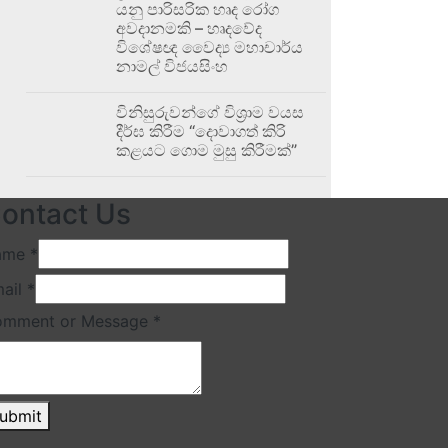
යනු පාරිසරික හෘද රෝග
අවදානමකි – හෘදවේද
විශේෂඥ වෛද්‍ය මහාචාර්ය
නාමල් විජයසිංහ
විනිසුරුවන්ගේ විශ්‍රාම වයස
දීර්ඝ කිරීම “දොවාගත් කිරි
කළයට ගොම මුසු කිරීමක්”
ontact Us
ame
*
ail
*
omment or Message
*
ubmit