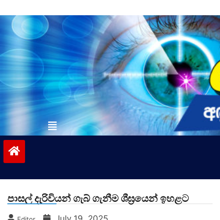
Skip
to
content
vinivida.lk
පාසල් දැරිවියන් ගැබ් ගැනීම ශීඝ්‍රයෙන් ඉහළට
July 19, 2025
Editor