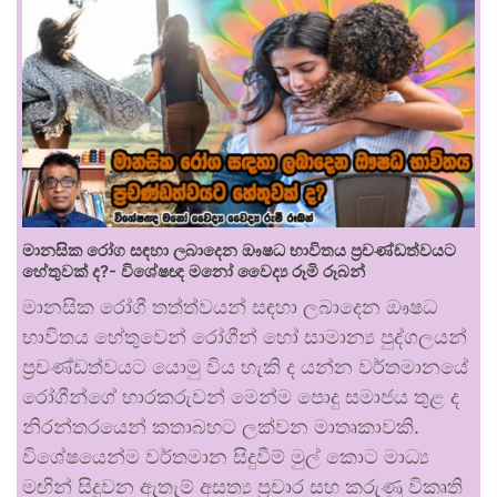
මානසික රෝග සඳහා ලබාදෙන ඖෂධ භාවිතය ප්‍රචණ්ඩත්වයට
හේතුවක් ද?- විශේෂඥ මනෝ වෛද්‍ය රූමි රූබන්
මානසික රෝගී තත්ත්වයන් සඳහා ලබාදෙන ඖෂධ
භාවිතය හේතුවෙන් රෝගීන් හෝ සාමාන්‍ය පුද්ගලයන්
ප්‍රචණ්ඩත්වයට යොමු විය හැකි ද යන්න වර්තමානයේ
රෝගීන්ගේ භාරකරුවන් මෙන්ම පොදු සමාජය තුළ ද
නිරන්තරයෙන් කතාබහට ලක්වන මාතෘකාවකි.
විශේෂයෙන්ම වර්තමාන සිදුවීම් මුල් කොට මාධ්‍ය
මඟින් සිදුවන ඇතැම් අසත්‍ය ප්‍රචාර සහ කරුණු විකෘති