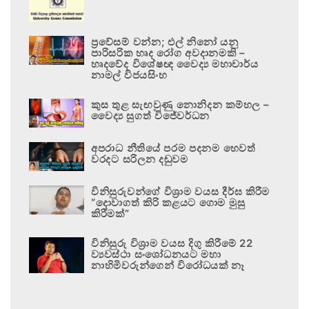
ප්‍රවේසම් වන්න; එල් නිනෝ යනු
පාරිසරික හෘද රෝග අවදානමකි –
හෘදවේද විශේෂඥ වෛද්‍ය මහාචාර්ය
නාමල් විජයසිංහ
කුස තුළ සැඟවුණු නොනිදන කම්හල –
වෛද්‍ය සුගත් විජේවර්ධන
අපරාධ නීතියේ පරම පදනම හෙවත්
වරදට සරිලන දඬුවම
විනිසුරුවන්ගේ විශ්‍රාම වයස දීර්ඝ කිරීම
“දොවාගත් කිරි කළයට ගොම මුසු
කිරීමක්”
විනිසුරු විශ්‍රාම වයස දිගු කිරීමේ 22
ව්‍යවස්ථා සංශෝධනයට මහා
නාහිමිවරුන්ගෙන් විරෝධයක් නෑ