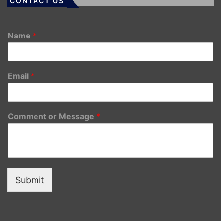
CONTACT US
Name
*
Email
*
Comment or Message
*
Submit