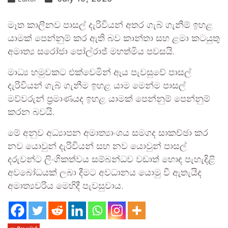
මෑත කාලීනව පාසල් දැරිවියන් අතර ගැබ් ගැනීම් ඉහළ
යාමක් පෙන්නුම් කර ඇති බව කාන්තා සහ ළමා කටයුතු
අමාත්‍ය සරෝජා පෝල්රාජ් මහත්මිය පවසයි.
මාධ්‍ය හමුවකට එක්වෙමින් ඇය පැවසුවේ පාසල්
දැරිවියන් ගැබ් ගැනීම ඉහළ යාම මෙන්ම පාසල්
මව්වරුන් ප්‍රමාණයද ඉහළ යාමක් පෙන්නුම් පෙන්නුම්
කරන බවයි.
මේ අනුව අධ්‍යාපන අමාත්‍යාංශය සමගද සාකච්ඡා කර
නව යොවුන් දැරිවියන් සහ නව යොවුන් පාසල්
දරුවන්ට ලිංගිකත්වය සම්බන්ධව වඩාත් හොඳ පැහැදිළි
අවබෝධයක් ලබා දීමට අවධානය යොමු වී ඇතැයිද
අමාත්‍යවරිය මෙහිදී පැවසුවාය.