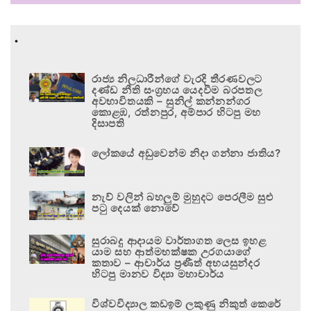
.
රාජ්‍ය නිලධාරීන්ගේ වැරදි තීරණවලට
දණ්ඩ නීති සංග්‍රහය යෙදවීම බරපතල
අවභාවිතයකි – සුනිල් කන්නන්ගර
කොළඹ, රත්නපුර, අම්පාර හිටපු මහ
දිසාපති
ලෝකයේ අඩුවෙන්ම නිදා ගන්නා ජාතිය?
නැව් වලින් බහලුම් මුහුදට පෙරලීම සුළු
පටු දෙයක් නොවේ
සුරාබදු ආදායම වාර්තාගත ලෙස ඉහළ
යාම සහ ආත්මභක්ෂක උරගයාගේ
කතාව – ආචාර්ය ප්‍රණීත් අභයසුන්දර
හිටපු මානව විද්‍යා මහාචාර්ය
විශ්වවිද්‍යාල කඩඉම් ලකුණු නිකුත් කෙරේ