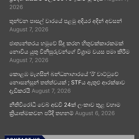
2026
තුන්වන පාසල් වාරයේ පළමු අදියර අදින් අවසන්
August 7, 2026
ජාත්‍යන්තරය හමුවේ සිදු කරන හිතුවක්කාරකමක්
නොවිය යුතු විනිසුරුවන්ගේ විශ්‍රාම වයස පමා කිරීම
August 7, 2026
කොළඹ මැගසින් බන්ධනාගාරයේ ‘ඊ’ වාට්ටුවේ
නොසන්සුන් තත්ත්වයක් ; STFය ඇතුළු ආරක්ෂාව
දැඩිකරයි
August 7, 2026
නීතිවිරෝධී වෙබ් අඩවි 24ක් ලංකාව තුළ වහාම
ක්‍රියාත්මකවන පරිදි තහනම්
August 6, 2026