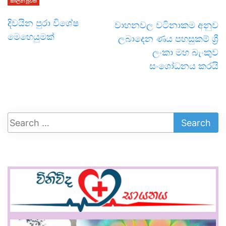
කාලීන පුවත්
දිවයින පුරා විශේෂ
වාහනවල වටිනාකම අනුව
මෙහෙයුමක්
ලබාදෙන ණය පහසුකම් ශ්‍රී
ලංකා මහ බැංකුව
සංශෝධනය කරයි