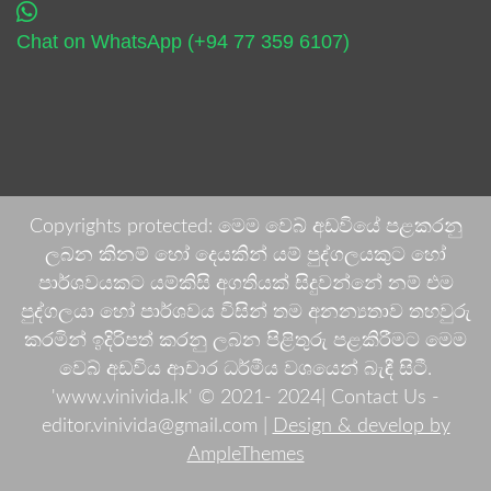
Chat on WhatsApp (+94 77 359 6107)
Copyrights protected: මෙම වෙබ් අඩවියේ පළකරනු
ලබන කිනම් හෝ දෙයකින් යම් පුද්ගලයකුට හෝ
පාර්ශවයකට යම්කිසි අගතියක් සිදුවන්නේ නම් එම
පුද්ගලයා හෝ පාර්ශවය විසින් තම අනන්‍යතාව තහවුරු
කරමින් ඉදිරිපත් කරනු ලබන පිළිතුරු පළකිරීමට මෙම
වෙබ් අඩවිය ආචාර ධර්මීය වශයෙන් බැඳී සිටී.
'www.vinivida.lk' © 2021- 2024| Contact Us -
editor.vinivida@gmail.com |
Design & develop by
AmpleThemes