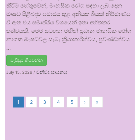
කිරීම් හේතුවෙන්, මානසික රෝග සඳහා ලබාදෙන
ඖෂධ පිළිබඳව සමාජය තුළ අනියත බියක් නිර්මාණය
වී ඇත.එය සමාජයීය වශයෙන් ඉතා අහිතකර
තත්වයකි. මෙම සටහන මඟින් ප්‍රධාන මානසික රෝග
නාශක ඖෂධවල සැබෑ ක්‍රියාකාරීත්වය, ප්‍රචණ්ඩත්වය
…
වැඩිපුර කියවන්න
විනිවිද සායනය
July 15, 2026
/
1
2
3
4
5
›
»