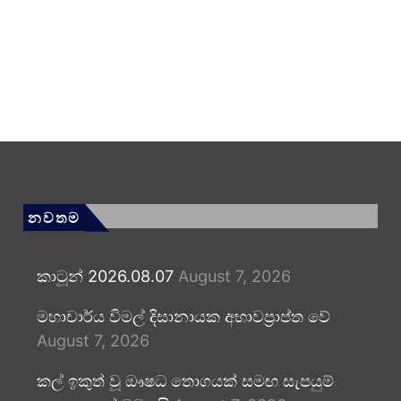
නවතම
කාටූන් 2026.08.07
August 7, 2026
මහාචාර්ය විමල් දිසානායක අභාවප්‍රාප්ත වේ
August 7, 2026
කල් ඉකුත් වූ ඖෂධ තොගයක් සමඟ සැපයුම්