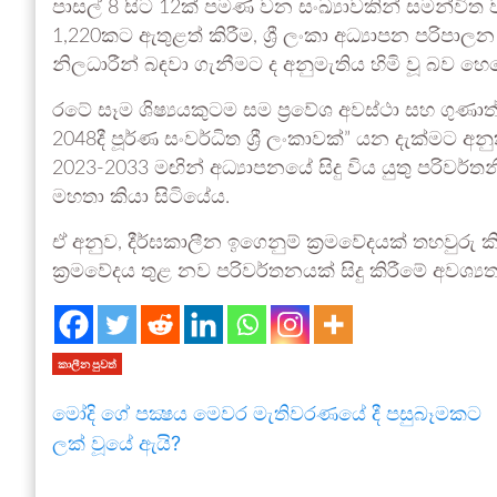
පාසල් 8 සිට 12ක් පමණ වන සංඛ්‍යාවකින් සමන්විත 
1,220කට ඇතුළත් කිරීම, ශ්‍රී ලංකා අධ්‍යාපන පරි
නිලධාරීන් බඳවා ගැනීමට ද අනුමැතිය හිමි වූ බව හ
රටේ සෑම ශිෂ්‍යයකුටම සම ප්‍රවේශ අවස්ථා සහ ගුණා
2048දී පූර්ණ සංවර්ධිත ශ්‍රී ලංකාවක්” යන දැක්මට අන
2023-2033 මඟින් අධ්‍යාපනයේ සිදු විය යුතු පරිවර
මහතා කියා සිටියේය.
ඒ අනුව, දීර්ඝකාලීන ඉගෙනුම් ක්‍රමවේදයක් තහවුරු 
ක්‍රමවේදය තුළ නව පරිවර්තනයක් සිදු කිරීමේ අවශ
කාලීන පුවත්
මෝදි ගේ පක්‍ෂය මෙවර මැතිවරණයේ දී පසුබෑමකට
ලක් වූයේ ඇයි?