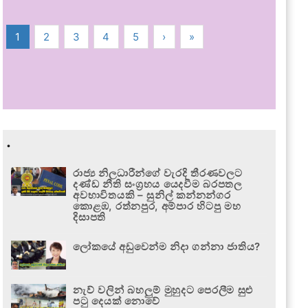
1
2
3
4
5
›
»
.
රාජ්‍ය නිලධාරීන්ගේ වැරදි තීරණවලට
දණ්ඩ නීති සංග්‍රහය යෙදවීම බරපතල
අවභාවිතයකි – සුනිල් කන්නන්ගර
කොළඹ, රත්නපුර, අම්පාර හිටපු මහ
දිසාපති
ලෝකයේ අඩුවෙන්ම නිදා ගන්නා ජාතිය?
නැව් වලින් බහලුම් මුහුදට පෙරලීම සුළු
පටු දෙයක් නොවේ