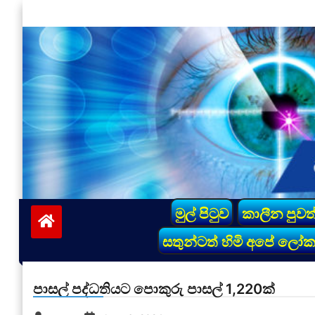
Skip
to
content
vinivida.lk
මුල් පිටුව
කාලීන පුවත
සතුන්ටත් හිමි අපේ ලෝ
පාසල් පද්ධතියට පොකුරු පාසල් 1,220ක්