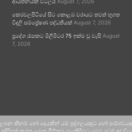
ආයතනයක් වටලයි
August 7, 2026
කෙරවලපිටියේ සිට කොළඹ වරායට තවත් භූගත
විදුලි සම්ප්‍රේෂණ පද්ධතියක්
August 7, 2026
ප්‍රදේශ රැසකට මිලිමීටර 75 ඉක්ම වූ වැසි
August
7, 2026
 ලබන කිනම් හෝ දෙයකින් යම් පුද්ගලයකුට හෝ පාර්ශවයකට
දිරිපත් කරනු ලබන පිළිතුරු පළකිරීමට මෙම වෙබ් අඩවිය ආච