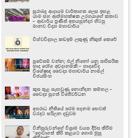
සුරාබදු ආදායම වාර්තාගත ලෙස ඉහළ
යාම සහ ආත්මභක්ෂක උරගයාගේ කතාව
– ආචාර්ය ප්‍රණීත් අභයසුන්දර හිටපු
මානව විද්‍යා මහාචාර්ය
විශ්වවිද්‍යාල කඩඉම් ලකුණු නිකුත් කෙරේ
ප්‍රවේසම් වන්න; එල් නිනෝ යනු පාරිසරික
හෘද රෝග අවදානමකි – හෘදවේද
විශේෂඥ වෛද්‍ය මහාචාර්ය නාමල්
විජයසිංහ
කුස තුළ සැඟවුණු නොනිදන කම්හල –
වෛද්‍ය සුගත් විජේවර්ධන
අපරාධ නීතියේ පරම පදනම හෙවත්
වරදට සරිලන දඬුවම
විනිසුරුවන්ගේ විශ්‍රාම වයස දීර්ඝ කිරීම
“දොවාගත් කිරි කළයට ගොම මුසු
කිරීමක්”