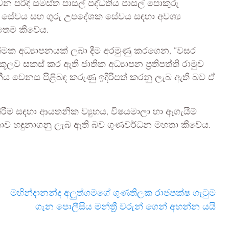
වන පරිදි සමස්ත පාසල් පද්ධතිය පාසල් පොකුරු
පාලන සේවය සහ ගුරු උපදේශක සේවය සඳහා අවශ්‍ය
ෙතෙම කීවේය.
ත්මක අධ්‍යාපනයක් ලබා දීම අරමුණු කරගෙන, “වසර
ුකූලව සකස් කර ඇති ජාතික අධ්‍යාපන ප්‍රතිපත්ති රාමුව
්තනීය වෙනස පිළිබඳ කරුණු ඉදිරිපත් කරනු ලැබ ඇති බව ඒ
කිරීම සඳහා ආයතනික ව්‍යුහය, විෂයමාලා හා ඇගැයීම්
්‍යතාව හඳුනාගනු ලැබ ඇති බව ගුණවර්ධන මහතා කීවේය.
මහින්දානන්ද අලුත්ගමගේ ගුණතිලක රාජපක්ෂ ගැටුම
ගැන පොලීසිය මන්ත්‍රී වරුන් ගෙන් අහන්න යයි