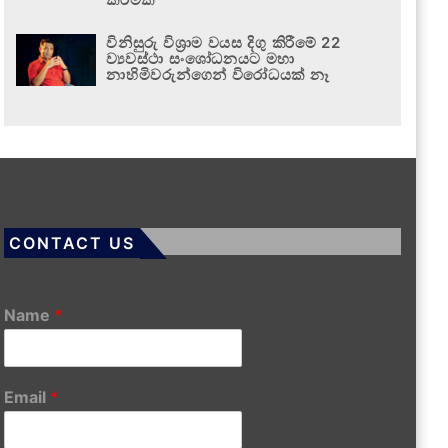
විනිසුරු විශ්‍රාම වයස දිගු කිරීමේ 22
ව්‍යවස්ථා සංශෝධනයට මහා
නාහිමිවරුන්ගෙන් විරෝධයක් නෑ
CONTACT US
Name
*
Email
*