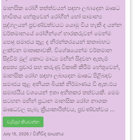
මානසික රෝගී තත්ත්වයන් සඳහා ලබාදෙන ඖෂධ
භාවිතය හේතුවෙන් රෝගීන් හෝ සාමාන්‍ය
පුද්ගලයන් ප්‍රචණ්ඩත්වයට යොමු විය හැකි ද යන්න
වර්තමානයේ රෝගීන්ගේ භාරකරුවන් මෙන්ම
පොදු සමාජය තුළ ද නිරන්තරයෙන් කතාබහට
ලක්වන මාතෘකාවකි. විශේෂයෙන්ම වර්තමාන
සිදුවීම් මුල් කොට මාධ්‍ය මඟින් සිදුවන ඇතැම්
අසත්‍ය ප්‍රචාර සහ කරුණු විකෘති කිරීම් හේතුවෙන්,
මානසික රෝග සඳහා ලබාදෙන ඖෂධ පිළිබඳව
සමාජය තුළ අනියත බියක් නිර්මාණය වී ඇත.එය
සමාජයීය වශයෙන් ඉතා අහිතකර තත්වයකි. මෙම
සටහන මඟින් ප්‍රධාන මානසික රෝග නාශක
ඖෂධවල සැබෑ ක්‍රියාකාරීත්වය, ප්‍රචණ්ඩත්වය …
වැඩිපුර කියවන්න
විනිවිද සායනය
July 15, 2026
/