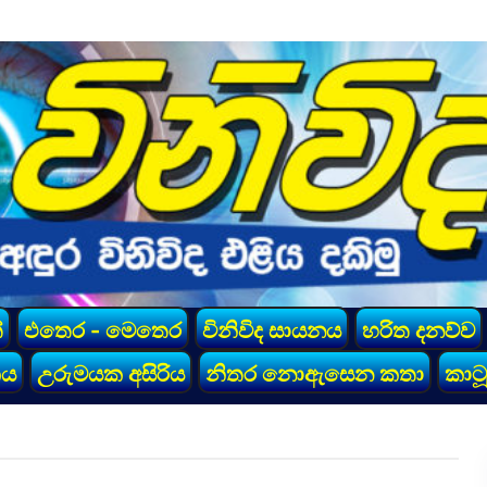
්
එතෙර - මෙතෙර
විනිවිද සායනය
හරිත දනව්ව
කය
උරුමයක අසිරිය
නිතර නොඇසෙන කතා
කාටූ