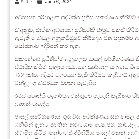
June 6, 2024
Editor
අධ්‍යාපන පරිපාලන පද්ධතිය ප්‍රතිසංස්කරණය කිරීමට 
ඒ අනුව, ජාතික අධ්‍යාපන ප්‍රතිපත්ති රාමුව සකස් ක
ඇමැති මණ්ඩල අනුකමිටුවේ නිර්දේශ මත පදනම්ව අධ්
යෝජනාව ඉදිරිපත් කර ඇත.
ජාත්‍යන්තර ප්‍රමිතීන්ට අනුකූලව පාසල් වර්ගීකරණය ක
ස්ථාපිත කිරීම, කලාප අධ්‍යාපන කාර්යාල සංඛ්‍යාව විද
122 දක්වා අදියර වශයෙන් වැඩි කිරීමට කැබිනට් අනුම
බන්දුල ගුණවර්ධන මහතා පැවැසීය.
රජය් ප්‍රවෘත්ති දෙපාර්තමේන්තුවේ පැවැති කැබිනට් ත
සඳහන් කළේය.
පාසල් සුපරීක්ෂණය, ගුරුවරු අධීක්ෂණය සහ පාසල් 
ගනිමින් දැනට පවතින කොට්ඨාස අධ්‍යාපන කාර්යල 
ස්ථාපිත කිරීම, තෝරාගත් ද්විතීයික පාසල් එකක් හෝ 