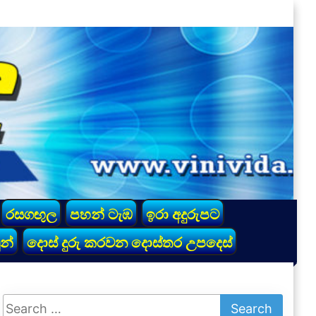
රසගඟුල
පහන් ටැඹ
ඉරා අදුරුපට
න්
දොස් දුරු කරවන දොස්තර උපදෙස්