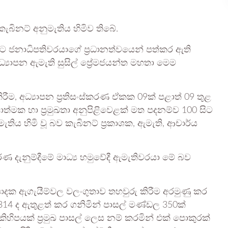
කැබිනට් අනුමැතිය හිමිව තිබේ.
ිරීමට ජනාධිපතිවරයාගේ ප්‍රධානත්වයෙන් පත්කර ඇති
‍යාපන ඇමැති සුසිල් ප්‍රේමජයන්ත මහතා මෙම
ිරීම, අධ්‍යාපන ප්‍රතිසංස්කරණ ඒකක 09ක් පළාත් 09 තුළ
්‍යාත්මක හා ප්‍රමුඛතා අනුපිළිවෙළක් මත පදනම්ව 100 සිට
ැතිය හිමි වූ බව කැබිනට් ප්‍රකාශක, ඇමැති, ආචාර්ය
ීරණ දැනුම්දීමේ මාධ්‍ය හමුවේදී ඇමැතිවරයා මේ බව
පාදක ඇගැයීම්වල වලංගුතාව තහවුරු කිරීම අරමුණු කර
314 ද ඇතුළත් කර ගනිමින් පාසල් මණ්ඩල 350ක්
කිහිපයක් ප්‍රමුඛ පාසල් ලෙස නම් කරමින් එක් පොකුරක්