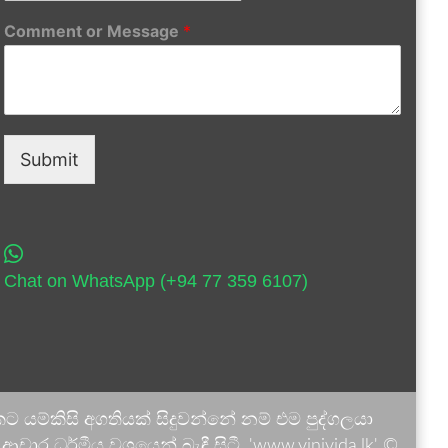
Comment or Message
*
Submit
Chat on WhatsApp (+94 77 359 6107)
 යම්කිසි අගතියක් සිදුවන්නේ නම් එම පුද්ගලයා
ාර ධර්මීය වශයෙන් බැඳී සිටී. 'www.vinivida.lk' ©