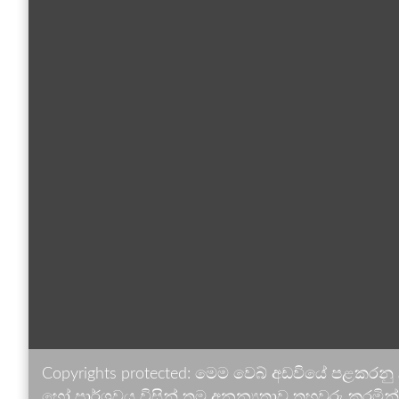
Copyrights protected: මෙම වෙබ් අඩවියේ පළකරනු
හෝ පාර්ශවය විසින් තම අනන්‍යතාව තහවුරු කරමින් ඉ