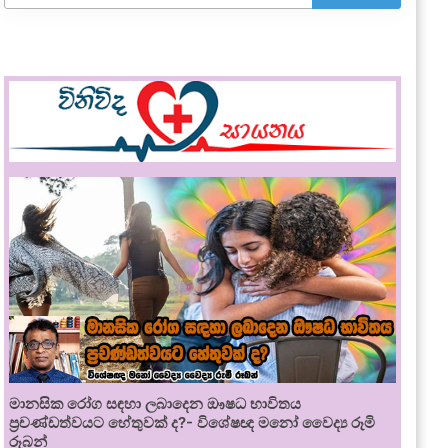
මානසික රෝග සඳහා ලබාදෙන ඖෂධ භාවිතය
ප්‍රචණ්ඩත්වයට හේතුවක් ද?- විශේෂඥ මනෝ වෛද්‍ය රූමි
රූබන්