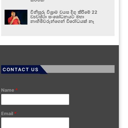
විනිසුරු විශ්‍රාම වයස දිගු කිරීමේ 22
ව්‍යවස්ථා සංශෝධනයට මහා
නාහිමිවරුන්ගෙන් විරෝධයක් නෑ
CONTACT US
Name
*
Email
*