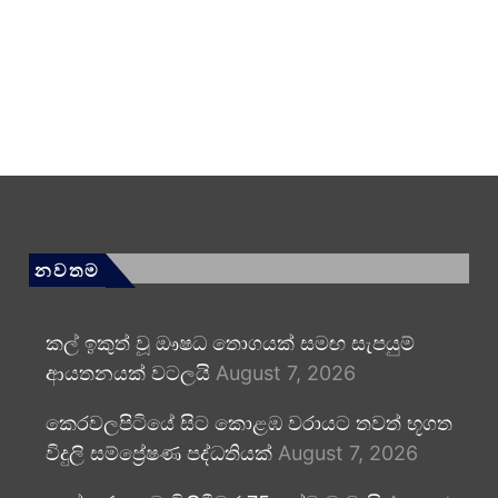
නවතම
කල් ඉකුත් වූ ඖෂධ තොගයක් සමඟ සැපයුම්
ආයතනයක් වටලයි
August 7, 2026
කෙරවලපිටියේ සිට කොළඹ වරායට තවත් භූගත
විදුලි සම්ප්‍රේෂණ පද්ධතියක්
August 7, 2026