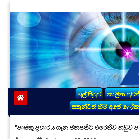
Skip
to
content
vinivida.lk
මුල් පිටුව
කාලීන පුවත
සතුන්ටත් හිමි අපේ ලෝ
“පාස්කු ප්‍රහාරය ගැන ජනපතිට එරෙහිව නඩුව 