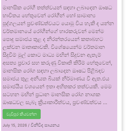
මානසික රෝගී තත්ත්වයන් සඳහා ලබාදෙන ඖෂධ
භාවිතය හේතුවෙන් රෝගීන් හෝ සාමාන්‍ය
පුද්ගලයන් ප්‍රචණ්ඩත්වයට යොමු විය හැකි ද යන්න
වර්තමානයේ රෝගීන්ගේ භාරකරුවන් මෙන්ම
පොදු සමාජය තුළ ද නිරන්තරයෙන් කතාබහට
ලක්වන මාතෘකාවකි. විශේෂයෙන්ම වර්තමාන
සිදුවීම් මුල් කොට මාධ්‍ය මඟින් සිදුවන ඇතැම්
අසත්‍ය ප්‍රචාර සහ කරුණු විකෘති කිරීම් හේතුවෙන්,
මානසික රෝග සඳහා ලබාදෙන ඖෂධ පිළිබඳව
සමාජය තුළ අනියත බියක් නිර්මාණය වී ඇත.එය
සමාජයීය වශයෙන් ඉතා අහිතකර තත්වයකි. මෙම
සටහන මඟින් ප්‍රධාන මානසික රෝග නාශක
ඖෂධවල සැබෑ ක්‍රියාකාරීත්වය, ප්‍රචණ්ඩත්වය …
වැඩිපුර කියවන්න
විනිවිද සායනය
July 15, 2026
/