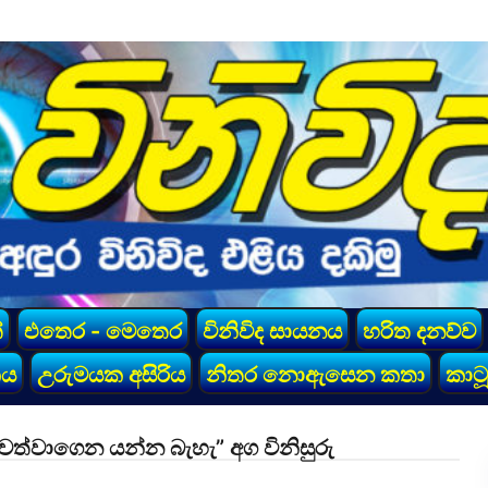
්
එතෙර - මෙතෙර
විනිවිද සායනය
හරිත දනව්ව
කය
උරුමයක අසිරිය
නිතර නොඇසෙන කතා
කාටූ
පවත්වාගෙන යන්න බැහැ” අග විනිසුරු