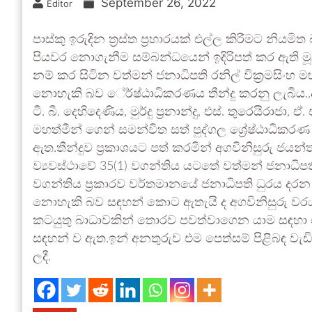
September 26, 2022
Editor
පාස්කු ඉරුදින ත්‍රස්ත ප්‍රහාරයක් එල්ල කිරීමට නියම
පියවර නොගැනීම සම්බන්ධයෙන් ඉදිරිපත් කර ඇති 
නම් කර සිටින වත්මන් ජනාධිපති රනිල් වික්‍රමසිං
නොහැකි බව ්‍රේෂ්ඨාධිකරණය තීන්දු කරනු ලැබීය..අ
ටී. බී. දෙහිදෙණිය, මුර්දු ප්‍රනාන්දු, එස්. තුරෙයිරාජ
මහත්මීන් ගෙන් සමන්විත සත් පුද්ගල ශ්‍රේෂ්ඨාධිකරණ ව
ඇත.තීන්දුව ප්‍රකාශයට පත් කරමින් අගවිනිසුරු ජයන
ව්‍යවස්ථාවේ 35(1) වගන්තිය යටතේ වත්මන් ජනාධිපති
වගන්තිය ප්‍රකාරව වර්තමානයේ ජනාධිපති ධුරය දර
නොහැකි බව සඳහන් කොට ඇතැයි ද අගවිනිසුරු වරයා
කටයුතු බාධාවකින් තොරව පවත්වාගෙන යාම සඳහා එම
සඳහන් ව ඇත.ඉන් අනතුරුව එම පෙත්සම් පිළිබඳ වැඩ
ලදී.