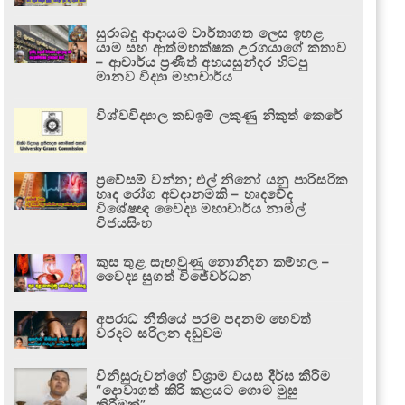
සුරාබදු ආදායම වාර්තාගත ලෙස ඉහළ
යාම සහ ආත්මභක්ෂක උරගයාගේ කතාව
– ආචාර්ය ප්‍රණීත් අභයසුන්දර හිටපු
මානව විද්‍යා මහාචාර්ය
විශ්වවිද්‍යාල කඩඉම් ලකුණු නිකුත් කෙරේ
ප්‍රවේසම් වන්න; එල් නිනෝ යනු පාරිසරික
හෘද රෝග අවදානමකි – හෘදවේද
විශේෂඥ වෛද්‍ය මහාචාර්ය නාමල්
විජයසිංහ
කුස තුළ සැඟවුණු නොනිදන කම්හල –
වෛද්‍ය සුගත් විජේවර්ධන
අපරාධ නීතියේ පරම පදනම හෙවත්
වරදට සරිලන දඬුවම
විනිසුරුවන්ගේ විශ්‍රාම වයස දීර්ඝ කිරීම
“දොවාගත් කිරි කළයට ගොම මුසු
කිරීමක්”