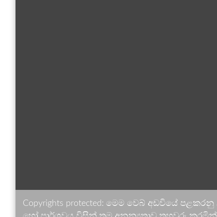
Copyrights protected: මෙම වෙබ් අඩවියේ පළකරනු
හෝ පාර්ශවය විසින් තම අනන්‍යතාව තහවුරු කරමින් ඉ