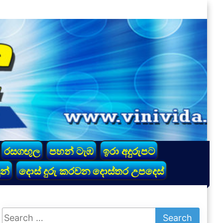
රසගඟුල
පහන් ටැඹ
ඉරා අදුරුපට
න්
දොස් දුරු කරවන දොස්තර උපදෙස්