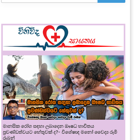
මානසික රෝග සඳහා ලබාදෙන ඖෂධ භාවිතය
ප්‍රචණ්ඩත්වයට හේතුවක් ද?- විශේෂඥ මනෝ වෛද්‍ය රූමි
රූබන්