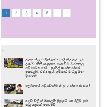
1
2
3
4
5
›
»
.
රාජ්‍ය නිලධාරීන්ගේ වැරදි තීරණවලට
දණ්ඩ නීති සංග්‍රහය යෙදවීම බරපතල
අවභාවිතයකි – සුනිල් කන්නන්ගර
කොළඹ, රත්නපුර, අම්පාර හිටපු මහ
දිසාපති
ලෝකයේ අඩුවෙන්ම නිදා ගන්නා ජාතිය?
නැව් වලින් බහලුම් මුහුදට පෙරලීම සුළු
පටු දෙයක් නොවේ