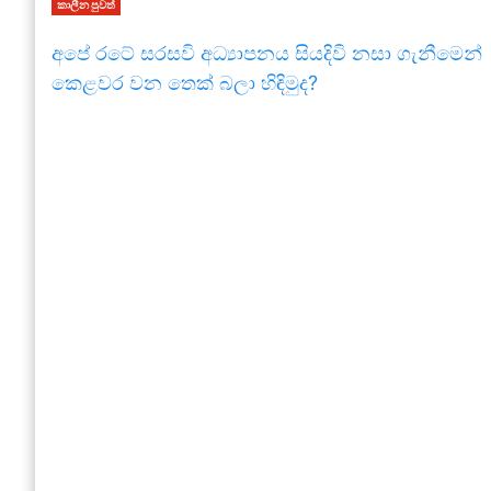
කාලීන පුවත්
අපේ රටේ සරසවි අධ්‍යාපනය සියදිවි නසා ගැනීමෙන්
කෙළවර වන තෙක් බලා හිඳිමුද?