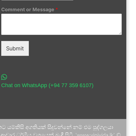
Comment or Message
*
Submit
Chat on WhatsApp (+94 77 359 6107)
 යම්කිසි අගතියක් සිදුවන්නේ නම් එම පුද්ගලයා
ාර ධර්මීය වශයෙන් බැඳී සිටී. 'www.vinivida.lk' ©