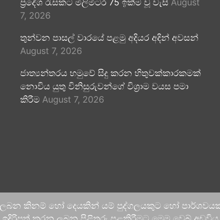
ප්‍රදේශ රැසකට මිලිමීටර 75 ඉක්ම වූ වැසි
August
7, 2026
තුන්වන පාසල් වාරයේ පළමු අදියර අදින් අවසන්
August 7, 2026
ජාත්‍යන්තරය හමුවේ සිදු කරන හිතුවක්කාරකමක්
නොවිය යුතු විනිසුරුවන්ගේ විශ්‍රාම වයස පමා
කිරීම
August 7, 2026
 ලබන කිනම් හෝ දෙයකින් යම් පුද්ගලයකුට හෝ පාර්ශවයකට
දිරිපත් කරනු ලබන පිළිතුරු පළකිරීමට මෙම වෙබ් අඩවිය ආච