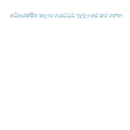
අධිආරක්ෂිත කලාප ගැසට්ටුව ඉල්ලා අස් කර ගන්න