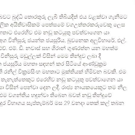
ිත බවට බුද්ධි තොරතුරු ලැබී තිබියදීත් එය වළක්වා ගැනීමට
මූලික අයිතිවාසිකම් පෙත්සමේ වගඋත්තරකරුවෙකු ලෙස
හ මහතාට එරෙහිව එම නඩු කටයුතු පවත්වාගෙන යා
ග විනිසුරු ජයන්ත ජයසූරිය, බුවනෙක අලුවිහාරේ, එල්.
ා, ඒ. එච්. එම්. ඩී. නවාස් සහ ශිරාන් ගුණරත්න යන මහත්ම
ිනිසුරු මඩුල්ලක් විසින් මෙම තීන්දුව ලබා දී
්ත ජයසූරිය මහතා සඳහන් කර සිටියේ ආණ්ඩුක්‍රම
 රනිල් වික්‍රමසිංහ මහතාට මුක්තියක් හිමිවන බවකි. එම
න තැනැත්තෙකුට එරෙහිව නඩු කටයුතු පවත්වාගෙන යා
 විසින් පෙන්වා දෙන ලදී. රාජ්‍ය නායකයෙකුට තම නිල
 වගන්තිය හඳුන්වා තිබෙන බවත් නඩු තීන්දුවේ
ිදුර විභාගය සැප්තැම්බර් මස 29 වනදා තෙක් කල් තබන