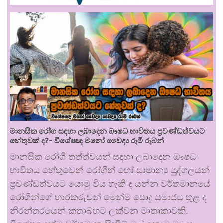
මානසික රෝග සඳහා ලබාදෙන ඖෂධ භාවිතය ප්‍රචණ්ඩත්වයට
හේතුවක් ද?- විශේෂඥ මනෝ වෛද්‍ය රූමි රූබන්
මානසික රෝගී තත්ත්වයන් සඳහා ලබාදෙන ඖෂධ
භාවිතය හේතුවෙන් රෝගීන් හෝ සාමාන්‍ය පුද්ගලයන්
ප්‍රචණ්ඩත්වයට යොමු විය හැකි ද යන්න වර්තමානයේ
රෝගීන්ගේ භාරකරුවන් මෙන්ම පොදු සමාජය තුළ ද
නිරන්තරයෙන් කතාබහට ලක්වන මාතෘකාවකි.