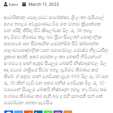
March 11, 2022
Editor
අමෙරිකානු ඩොලරයට සාපේක්ෂව ශ්‍රී ලංකා රුපියලේ
අගය ඉහළම අවප්‍රමාණය වීම මත වහාම ක්‍රියාත්මක
වන පරිදි. තිරිඟු පිටි කිලෝවක මිල රු. 38 ඉහළ
නැංවීමට තීරණය කළ බව ප්‍රීමා සිලෝන් පෞද්ගලික
සමාගමේ සහ සීමාසහිත සෙරන්ඩිබ් පිටි කර්මාන්ත
ශාලාව(පෞද්ගලික )යන සමාගම්වල ජ්‍යෙෂ්ඨ නිලධාරීහු
ප්‍රකාශ කරති. අතර සමස්ත ලංකා බේකරි හිමියන්ගේ
සංගමය ද පාන් ඇතුළු සියලුම බේකරි නිෂ්පාදනවල මිල
අද මධ්‍යම රාත්‍රියේ සිටම ඉහළ දැමීමට තීරණය කර
තිබේ. ඒ අනුව පාන් ගෙඩියක (ග්‍රෑම් 450) මිල රු. 20 සහ
රු. 30 කින් වැඩි වන අතර බනිස් ගෙඩියක මිල රු. 10
වශයෙන් සියලුම බේකරි නිෂ්පාදන ඉහළ නැංවීමට තම
සංගමය තීරණය කර ඇති බව ද එහි සභාපති එන්.කේ
ජයවර්ධන මහතා පැවසීය.