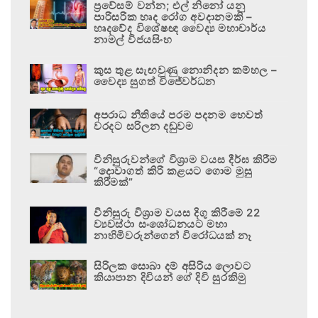
ප්‍රවේසම් වන්න; එල් නිනෝ යනු
පාරිසරික හෘද රෝග අවදානමකි –
හෘදවේද විශේෂඥ වෛද්‍ය මහාචාර්ය
නාමල් විජයසිංහ
කුස තුළ සැඟවුණු නොනිදන කම්හල –
වෛද්‍ය සුගත් විජේවර්ධන
අපරාධ නීතියේ පරම පදනම හෙවත්
වරදට සරිලන දඬුවම
විනිසුරුවන්ගේ විශ්‍රාම වයස දීර්ඝ කිරීම
“දොවාගත් කිරි කළයට ගොම මුසු
කිරීමක්”
විනිසුරු විශ්‍රාම වයස දිගු කිරීමේ 22
ව්‍යවස්ථා සංශෝධනයට මහා
නාහිමිවරුන්ගෙන් විරෝධයක් නෑ
සිරිලක සොබා දම් අසිරිය ලොවට
කියාපාන දිවියන් ගේ දිවි සුරකිමු