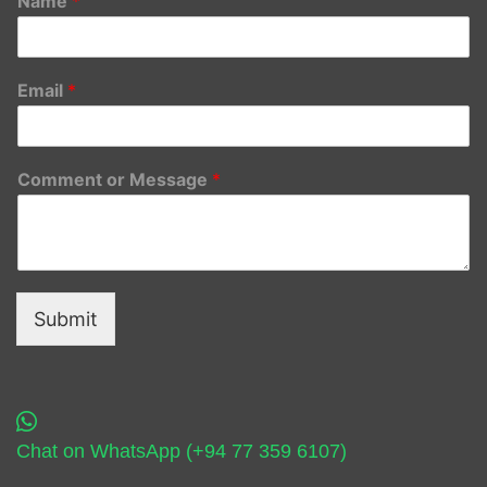
Name
*
Email
*
Comment or Message
*
Submit
Chat on WhatsApp (+94 77 359 6107)