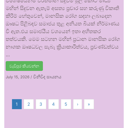
විශේෂයෙන්ම වර්තමාන සිදුවීම් මුල් කොට මාධ්‍ය
මඟින් සිදුවන ඇතැම් අසත්‍ය ප්‍රචාර සහ කරුණු විකෘති
කිරීම් හේතුවෙන්, මානසික රෝග සඳහා ලබාදෙන
ඖෂධ පිළිබඳව සමාජය තුළ අනියත බියක් නිර්මාණය
වී ඇත.එය සමාජයීය වශයෙන් ඉතා අහිතකර
තත්වයකි. මෙම සටහන මඟින් ප්‍රධාන මානසික රෝග
නාශක ඖෂධවල සැබෑ ක්‍රියාකාරීත්වය, ප්‍රචණ්ඩත්වය
…
වැඩිපුර කියවන්න
විනිවිද සායනය
July 15, 2026
/
1
2
3
4
5
›
»