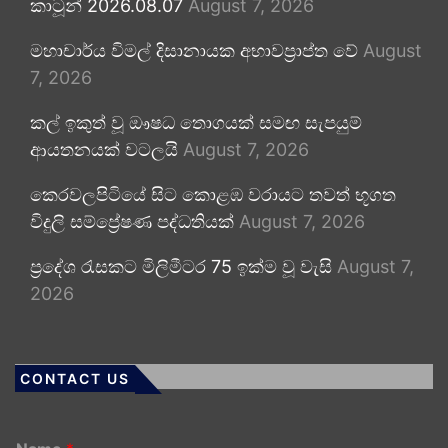
කාටූන් 2026.08.07
August 7, 2026
මහාචාර්ය විමල් දිසානායක අභාවප්‍රාප්ත වේ
August
7, 2026
කල් ඉකුත් වූ ඖෂධ තොගයක් සමඟ සැපයුම්
ආයතනයක් වටලයි
August 7, 2026
කෙරවලපිටියේ සිට කොළඹ වරායට තවත් භූගත
විදුලි සම්ප්‍රේෂණ පද්ධතියක්
August 7, 2026
ප්‍රදේශ රැසකට මිලිමීටර 75 ඉක්ම වූ වැසි
August 7,
2026
CONTACT US