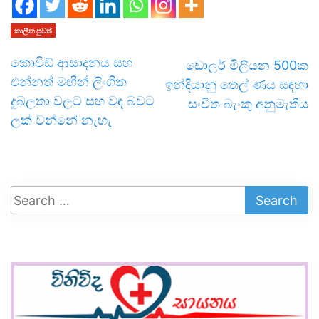
කාලීන පුවත්
කොවිඩ් ආසාදනය සහ
ඩොලර් මිලියන 500ක
එන්නත් මඟින් ලිංගික
ඉන්දියානු තෙල් ණය සඳහා
දුබලතා වලට සහ වඳ බවට
සංචිත බැංකු අනුමැතිය
ලක් වන්නේ නැහැ