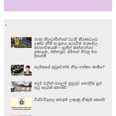
.
රාජ්‍ය නිලධාරීන්ගේ වැරදි තීරණවලට
දණ්ඩ නීති සංග්‍රහය යෙදවීම බරපතල
අවභාවිතයකි – සුනිල් කන්නන්ගර
කොළඹ, රත්නපුර, අම්පාර හිටපු මහ
දිසාපති
ලෝකයේ අඩුවෙන්ම නිදා ගන්නා ජාතිය?
නැව් වලින් බහලුම් මුහුදට පෙරලීම සුළු
පටු දෙයක් නොවේ
විශ්වවිද්‍යාල කඩඉම් ලකුණු නිකුත් කෙරේ