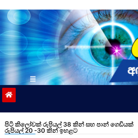
Skip
to
content
vinivida.lk
පිටි කිලෝවක් රුපියල් 38 කින් සහ පාන් ගෙඩියක්
රුපියල් 20 -30 කින් ඉහළට