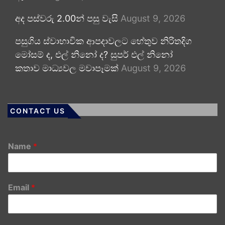
අද පස්වරු 2.00න් පසු වැසි
August 9, 2026
පසුගිය ස්වාභාවික ආපදාවලට හේතුව නිරිතදිග
මෝසම් ද, එල් නිනෝ ද? සුපර් එල් නිනෝ
කතාව මාධ්‍යවල මවාපෑමක්
August 9, 2026
CONTACT US
Name
*
Email
*