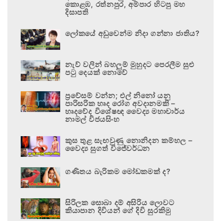
කොළඹ, රත්නපුර, අම්පාර හිටපු මහ
දිසාපති
ලෝකයේ අඩුවෙන්ම නිදා ගන්නා ජාතිය?
නැව් වලින් බහලුම් මුහුදට පෙරලීම සුළු
පටු දෙයක් නොවේ
ප්‍රවේසම් වන්න; එල් නිනෝ යනු
පාරිසරික හෘද රෝග අවදානමකි –
හෘදවේද විශේෂඥ වෛද්‍ය මහාචාර්ය
නාමල් විජයසිංහ
කුස තුළ සැඟවුණු නොනිදන කම්හල –
වෛද්‍ය සුගත් විජේවර්ධන
ගණිතය බැරිකම මෝඩකමක් ද?
සිරිලක සොබා දම් අසිරිය ලොවට
කියාපාන දිවියන් ගේ දිවි සුරකිමු