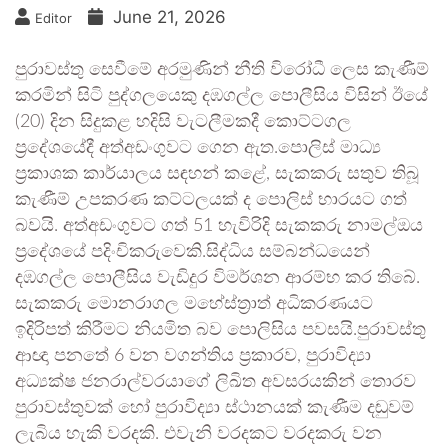
June 21, 2026
Editor
පුරාවස්තු සෙවීමේ අරමුණින් නීති විරෝධී ලෙස කැණීම්
කරමින් සිටි පුද්ගලයෙකු දඹගල්ල පොලීසිය විසින් ඊයේ
(20) දින සිදුකළ හදිසි වැටලීමකදී කොට්ටගල
ප්‍රදේශයේදී අත්අඩංගුවට ගෙන ඇත.පොලිස් මාධ්‍ය
ප්‍රකාශක කාර්යාලය සඳහන් කළේ, සැකකරු සතුව තිබූ
කැණීම් උපකරණ කට්ටලයක් ද පොලිස් භාරයට ගත්
බවයි. අත්අඩංගුවට ගත් 51 හැවිරිදි සැකකරු නාමල්ඔය
ප්‍රදේශයේ පදිංචිකරුවෙකි.සිද්ධිය සම්බන්ධයෙන්
දඹගල්ල පොලීසිය වැඩිදුර විමර්ශන ආරම්භ කර තිබේ.
සැකකරු මොනරාගල මහේස්ත්‍රාත් අධිකරණයට
ඉදිරිපත් කිරීමට නියමිත බව පොලිසිය පවසයි.පුරාවස්තු
ආඥා පනතේ 6 වන වගන්තිය ප්‍රකාරව, පුරාවිද්‍යා
අධ්‍යක්ෂ ජනරාල්වරයාගේ ලිඛිත අවසරයකින් තොරව
පුරාවස්තුවක් හෝ පුරාවිද්‍යා ස්ථානයක් කැණීම දඬුවම්
ලැබිය හැකි වරදකි. එවැනි වරදකට වරදකරු වන