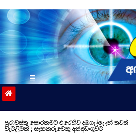
Skip
to
content
vinivida.lk
පුරාවස්තු සොරකමට එරෙහිව දඹගල්ලෙන් තවත්
වැටලීමක් ; සැකකරුවෙකු අත්අඩංගුවට