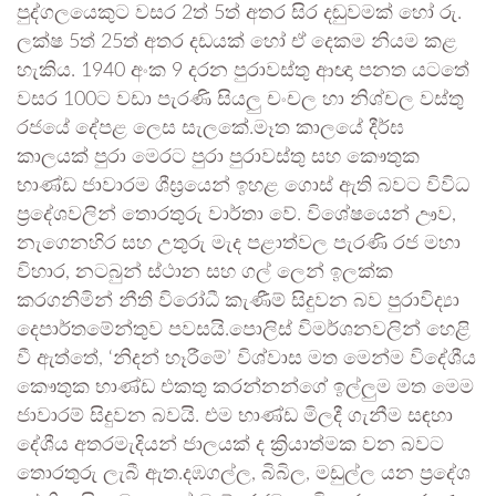
පුද්ගලයෙකුට වසර 2ත් 5ත් අතර සිර දඬුවමක් හෝ රු.
ලක්ෂ 5ත් 25ත් අතර දඩයක් හෝ ඒ දෙකම නියම කළ
හැකිය. 1940 අංක 9 දරන පුරාවස්තු ආඥා පනත යටතේ
වසර 100ට වඩා පැරණි සියලු චංචල හා නිශ්චල වස්තු
රජයේ දේපළ ලෙස සැලකේ.මෑත කාලයේ දීර්ඝ
කාලයක් පුරා මෙරට පුරා පුරාවස්තු සහ කෞතුක
භාණ්ඩ ජාවාරම ශීඝ්‍රයෙන් ඉහළ ගොස් ඇති බවට විවිධ
ප්‍රදේශවලින් තොරතුරු වාර්තා වේ. විශේෂයෙන් ඌව,
නැගෙනහිර සහ උතුරු මැද පළාත්වල පැරණි රජ මහා
විහාර, නටබුන් ස්ථාන සහ ගල් ලෙන් ඉලක්ක
කරගනිමින් නීති විරෝධී කැණීම් සිදුවන බව පුරාවිද්‍යා
දෙපාර්තමේන්තුව පවසයි.පොලිස් විමර්ශනවලින් හෙළි
වී ඇත්තේ, ‘නිදන් හෑරීමේ’ විශ්වාස මත මෙන්ම විදේශීය
කෞතුක භාණ්ඩ එකතු කරන්නන්ගේ ඉල්ලුම මත මෙම
ජාවාරම් සිදුවන බවයි. එම භාණ්ඩ මිලදී ගැනීම සඳහා
දේශීය අතරමැදියන් ජාලයක් ද ක්‍රියාත්මක වන බවට
තොරතුරු ලැබී ඇත.දඹගල්ල, බිබිල, මඩුල්ල යන ප්‍රදේශ