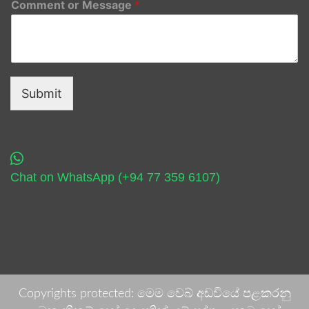
Comment or Message
*
Submit
Chat on WhatsApp (+94 77 359 6107)
Copyrights protected: මෙම වෙබ් අඩවියේ පළකරනු