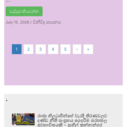
වැඩිපුර කියවන්න
විනිවිද සායනය
July 15, 2026
/
1
2
3
4
5
›
»
.
රාජ්‍ය නිලධාරීන්ගේ වැරදි තීරණවලට
දණ්ඩ නීති සංග්‍රහය යෙදවීම බරපතල
අවභාවිතයකි – සුනිල් කන්නන්ගර