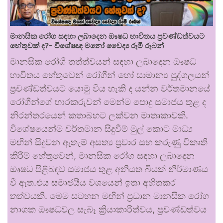
මානසික රෝග සඳහා ලබාදෙන ඖෂධ භාවිතය ප්‍රචණ්ඩත්වයට
හේතුවක් ද?- විශේෂඥ මනෝ වෛද්‍ය රූමි රූබන්
මානසික රෝගී තත්ත්වයන් සඳහා ලබාදෙන ඖෂධ
භාවිතය හේතුවෙන් රෝගීන් හෝ සාමාන්‍ය පුද්ගලයන්
ප්‍රචණ්ඩත්වයට යොමු විය හැකි ද යන්න වර්තමානයේ
රෝගීන්ගේ භාරකරුවන් මෙන්ම පොදු සමාජය තුළ ද
නිරන්තරයෙන් කතාබහට ලක්වන මාතෘකාවකි.
විශේෂයෙන්ම වර්තමාන සිදුවීම් මුල් කොට මාධ්‍ය
මඟින් සිදුවන ඇතැම් අසත්‍ය ප්‍රචාර සහ කරුණු විකෘති
කිරීම් හේතුවෙන්, මානසික රෝග සඳහා ලබාදෙන
ඖෂධ පිළිබඳව සමාජය තුළ අනියත බියක් නිර්මාණය
වී ඇත.එය සමාජයීය වශයෙන් ඉතා අහිතකර
තත්වයකි. මෙම සටහන මඟින් ප්‍රධාන මානසික රෝග
නාශක ඖෂධවල සැබෑ ක්‍රියාකාරීත්වය, ප්‍රචණ්ඩත්වය
…