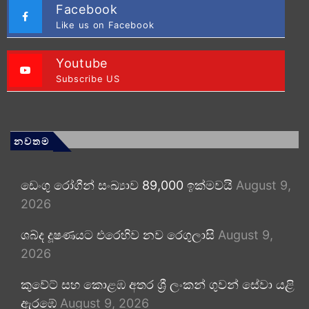
Facebook
Like us on Facebook
Youtube
Subscribe US
නවතම
ඩෙංගු රෝගීන් සංඛ්‍යාව 89,000 ඉක්මවයි
August 9,
2026
ශබ්ද දූෂණයට එරෙහිව නව රෙගුලාසි
August 9,
2026
කුවේට් සහ කොළඹ අතර ශ්‍රී ලංකන් ගුවන් සේවා යළි
ඇරඹේ
August 9, 2026