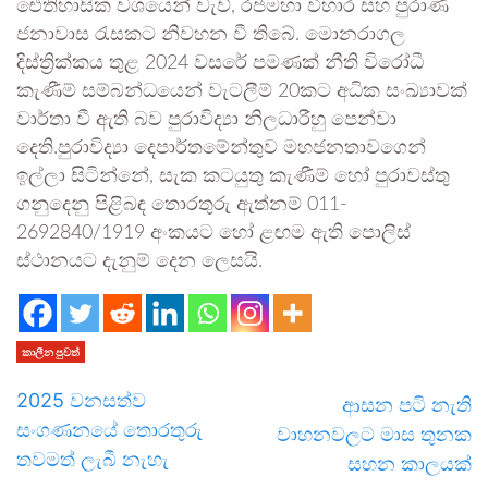
ඓතිහාසික වශයෙන් වැව්, රජමහා විහාර සහ පුරාණ
ජනාවාස රැසකට නිවහන වී තිබේ. මොනරාගල
දිස්ත්‍රික්කය තුළ 2024 වසරේ පමණක් නීති විරෝධී
කැණීම් සම්බන්ධයෙන් වැටලීම් 20කට අධික සංඛ්‍යාවක්
වාර්තා වී ඇති බව පුරාවිද්‍යා නිලධාරීහු පෙන්වා
දෙති.පුරාවිද්‍යා දෙපාර්තමේන්තුව මහජනතාවගෙන්
ඉල්ලා සිටින්නේ, සැක කටයුතු කැණීම් හෝ පුරාවස්තු
ගනුදෙනු පිළිබඳ තොරතුරු ඇත්නම් 011-
2692840/1919 අංකයට හෝ ළඟම ඇති පොලිස්
ස්ථානයට දැනුම් දෙන ලෙසයි.
කාලීන පුවත්
2025 වනසත්ව
ආසන පටි නැති
සංගණනයේ තොරතුරු
වාහනවලට මාස තුනක
තවමත් ලැබී නැහැ
සහන කාලයක්