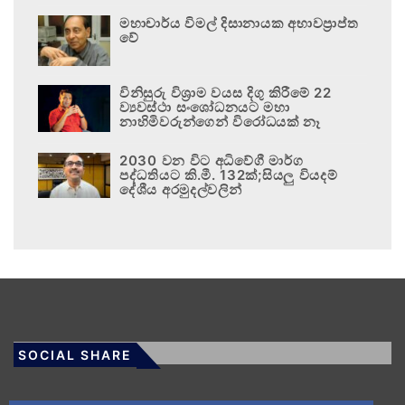
මහාචාර්ය විමල් දිසානායක අභාවප්‍රාප්ත
වේ
විනිසුරු විශ්‍රාම වයස දිගු කිරීමේ 22
ව්‍යවස්ථා සංශෝධනයට මහා
නාහිමිවරුන්ගෙන් විරෝධයක් නෑ
2030 වන විට අධිවේගී මාර්ග
පද්ධතියට කි.මී. 132ක්;සියලු වියදම්
දේශීය අරමුදල්වලින්
SOCIAL SHARE