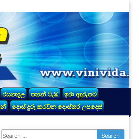
රසගඟුල
පහන් ටැඹ
ඉරා අදුරුපට
න්
දොස් දුරු කරවන දොස්තර උපදෙස්