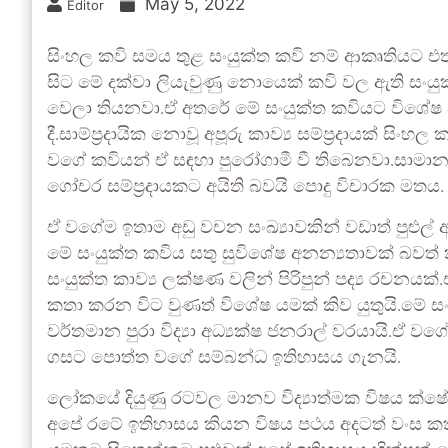
May 5, 2022
Editor
සිංහල කවි සමය තුළ සංයුක්ත කවි නම් ආකෘතියට එත
සිට මේ දක්වා ලියැවුණු නොයෙක් කවි වල ඇති සං
වෙලා තියනවා.ඒ අතරේ මේ සංයුක්ත කවියට විශේෂ
දී.සාම්ප්‍රදායික නොවූ අපූරු කාව්‍ය සම්ප්‍රදායක් සි
වගේ කවියන් ඒ සඳහා පුරෝගාමී වී තිබෙනවා.සාමාන්‍ය කවි
ගෝචර සම්ප්‍රදායකට අයිති බවයි පොදු විචාරක මතය.
ඒ වගේම ඉතාම අඩු වචන සංඛ්‍යාවකින් වඩාත් පුළුල් 
මේ සංයුක්ත කවිය සතු සුවිශේෂ අනන්‍යතාවක් බවත්
සංයුක්ත කාව්‍ය ලක්ෂණ වලින් පිරිපුන් පද්‍ය රච
කතා කරන විට වුණත් විශේෂ යමක් කිව යුතුයි.මේ සංයු
වර්තමාන පුරා විද්‍යා අධ්‍යක්ෂ ජනරාල් වරයායි.ඒ වග
ගසට පොත්ත වගේ සම්බන්ධ ඉතිහාසය ගැනයි.
ලෝකයේ දියුණු රටවල මානව විද්‍යාත්මක විෂය ක්ෂේත්
අපේ රටේ ඉතිහාසය කියන විෂය පථය අදටත් වංස කත