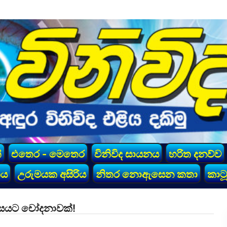
්
එතෙර - මෙතෙර
විනිවිද සායනය
හරිත දනව්ව
කය
උරුමයක අසිරිය
නිතර නොඇසෙන කතා
කාටූ
ිහාසයට චෝදනාවක්!