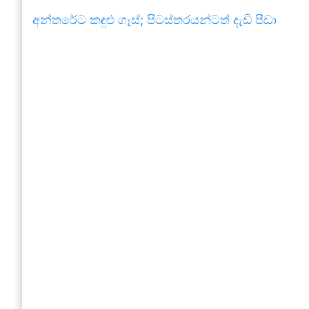
අන්තරේට කඳුළු ගෑස්; පිටස්තරයන්ටත් දැඩි පීඩා