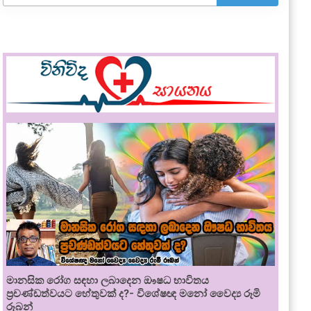
මානසික රෝග සඳහා ලබාදෙන ඖෂධ භාවිතය
ප්‍රචණ්ඩත්වයට හේතුවක් ද?- විශේෂඥ මනෝ වෛද්‍ය රූමි
රූබන්