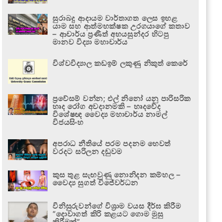
සුරාබදු ආදායම වාර්තාගත ලෙස ඉහළ
යාම සහ ආත්මභක්ෂක උරගයාගේ කතාව
– ආචාර්ය ප්‍රණීත් අභයසුන්දර හිටපු
මානව විද්‍යා මහාචාර්ය
විශ්වවිද්‍යාල කඩඉම් ලකුණු නිකුත් කෙරේ
ප්‍රවේසම් වන්න; එල් නිනෝ යනු පාරිසරික
හෘද රෝග අවදානමකි – හෘදවේද
විශේෂඥ වෛද්‍ය මහාචාර්ය නාමල්
විජයසිංහ
අපරාධ නීතියේ පරම පදනම හෙවත්
වරදට සරිලන දඬුවම
කුස තුළ සැඟවුණු නොනිදන කම්හල –
වෛද්‍ය සුගත් විජේවර්ධන
විනිසුරුවන්ගේ විශ්‍රාම වයස දීර්ඝ කිරීම
“දොවාගත් කිරි කළයට ගොම මුසු
කිරීමක්”