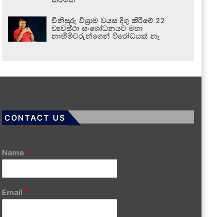
විනිසුරු විශ්‍රාම වයස දිගු කිරීමේ 22
ව්‍යවස්ථා සංශෝධනයට මහා
නාහිමිවරුන්ගෙන් විරෝධයක් නෑ
CONTACT US
Name
*
Email
*