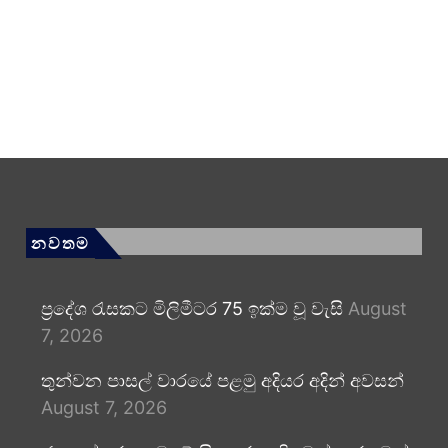
නවතම
ප්‍රදේශ රැසකට මිලිමීටර 75 ඉක්ම වූ වැසි
August
7, 2026
තුන්වන පාසල් වාරයේ පළමු අදියර අදින් අවසන්
August 7, 2026