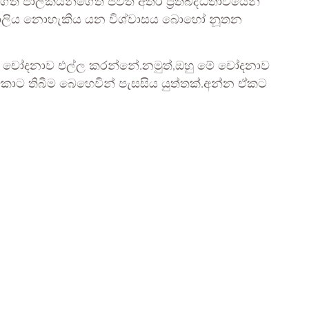
ේත් පාලකයන්ගේත් ජීවිත අතර ප්‍රතිබද්ධතාවයෙන්
හිදුවාලිය නොහැකිය යන විශ්වාසය බොහෝ නූතන
යා මේ චෝදනාව එල්ල කරන්නේ.නමුත්,ඔහු මේ චෝදනාව
 තිබීම බෙහෙවින් පැසසිය යුත්තක්.අන්න ඒකට