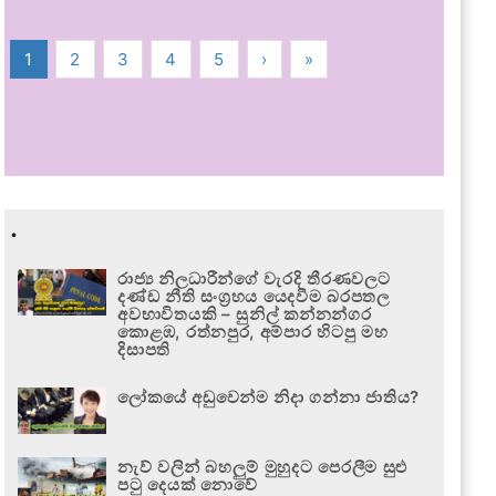
1
2
3
4
5
›
»
.
රාජ්‍ය නිලධාරීන්ගේ වැරදි තීරණවලට
දණ්ඩ නීති සංග්‍රහය යෙදවීම බරපතල
අවභාවිතයකි – සුනිල් කන්නන්ගර
කොළඹ, රත්නපුර, අම්පාර හිටපු මහ
දිසාපති
ලෝකයේ අඩුවෙන්ම නිදා ගන්නා ජාතිය?
නැව් වලින් බහලුම් මුහුදට පෙරලීම සුළු
පටු දෙයක් නොවේ