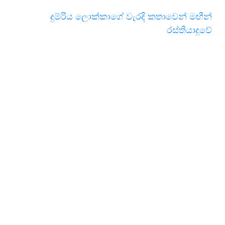
දුම්රිය ලොක්කාගේ වැරදි කතාවෙන් මඟීන්
රස්තියාදුවේ