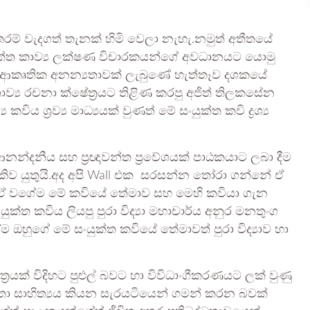
රම් වැදගත් තැනක් හිමි වෙලා නැහැ.නමුත් අතීතයේ
යුක්ත කාව්‍ය ලක්ෂණ විචාරකයන්ගේ අවධානයට යොමු
 ආකෘතික අනන්‍යතාවක් ලැබුණේ හැත්තෑව දශකයේ
ංහල කාව්‍ය රචනා ක්ෂේත්‍රයට තිළිණ කරපු අජිත් තිලකසේන
ය ශ්‍රව්‍ය මාධ්‍යයක් වුණත් මේ සංයුක්ත කවි ද්‍රශ්‍ය
ආනන්දනීය සහ ප්‍රඥාවන්ත ප්‍රවේශයක් පාඨකයාට ලබා දීම
 කිව යුතුයි.අද අපි Wall එක සරසන්න තෝරා ගන්නේ ඒ
නයක්.ඒ වගේම මේ කවියේ තේමාව සහ මෙහි කවියා ගැන
ක්ත කවිය ලියපු පුරා විද්‍යා මහාචාර්ය අනුර මනතුංග
ේම ඔහුගේ මේ සංයුක්ත කවියේ තේමාවත් පුරා විද්‍යාව හා
‍රයක් විදිහට පුළුල් බවට හා විවිධාංගීකරණයට ලක් වුණු
ා සාහිත්‍යය කියන සැරයටියෙන් ගමන් කරන බවක්