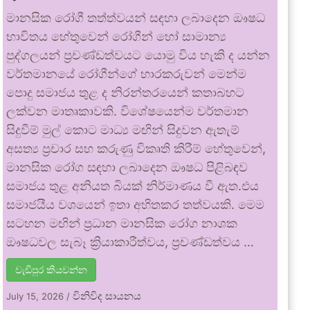
මානසික රෝගී තත්ත්වයන් සඳහා ලබාදෙන ඖෂධ
භාවිතය හේතුවෙන් රෝගීන් හෝ සාමාන්‍ය
පුද්ගලයන් ප්‍රචණ්ඩත්වයට යොමු විය හැකි ද යන්න
වර්තමානයේ රෝගීන්ගේ භාරකරුවන් මෙන්ම
පොදු සමාජය තුළ ද නිරන්තරයෙන් කතාබහට
ලක්වන මාතෘකාවකි. විශේෂයෙන්ම වර්තමාන
සිදුවීම් මුල් කොට මාධ්‍ය මඟින් සිදුවන ඇතැම්
අසත්‍ය ප්‍රචාර සහ කරුණු විකෘති කිරීම් හේතුවෙන්,
මානසික රෝග සඳහා ලබාදෙන ඖෂධ පිළිබඳව
සමාජය තුළ අනියත බියක් නිර්මාණය වී ඇත.එය
සමාජයීය වශයෙන් ඉතා අහිතකර තත්වයකි. මෙම
සටහන මඟින් ප්‍රධාන මානසික රෝග නාශක
ඖෂධවල සැබෑ ක්‍රියාකාරීත්වය, ප්‍රචණ්ඩත්වය …
වැඩිපුර කියවන්න
විනිවිද සායනය
July 15, 2026
/