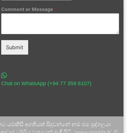
Comment or Message
*
Submit
Chat on WhatsApp (+94 77 359 6107)
 යම්කිසි අගතියක් සිදුවන්නේ නම් එම පුද්ගලයා
ාර ධර්මීය වශයෙන් බැඳී සිටී. 'www.vinivida.lk' ©