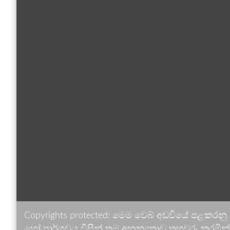
Copyrights protected: මෙම වෙබ් අඩවියේ පළකරනු
හෝ පාර්ශවය විසින් තම අනන්‍යතාව තහවුරු කරමින් ඉ