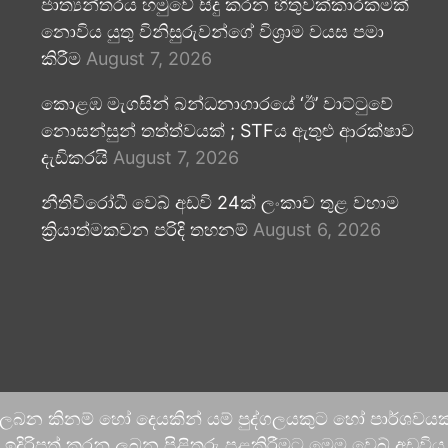
ජාත්‍යන්තරය හමුවේ සිදු කරන හිතුවක්කාරකමක්
නොවිය යුතු විනිසුරුවන්ගේ විශ්‍රාම වයස පමා
කිරීම
August 7, 2026
කොළඹ මැගසින් බන්ධනාගාරයේ ‘ඊ’ වාට්ටුවේ
නොසන්සුන් තත්ත්වයක් ; STFය ඇතුළු ආරක්ෂාව
දැඩිකරයි
August 7, 2026
නීතිවිරෝධී වෙබ් අඩවි 24ක් ලංකාව තුළ වහාම
ක්‍රියාත්මකවන පරිදි තහනම්
August 6, 2026
 ලබන කිනම් හෝ දෙයකින් යම් පුද්ගලයකුට හෝ පාර්ශවයකට
දිරිපත් කරනු ලබන පිළිතුරු පළකිරීමට මෙම වෙබ් අඩවිය ආච