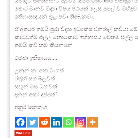
යමකුට සිතෙන්නට පුළුවන්.අපේ ඉතිහාසය භික්ෂූන් ග
තොර මානව විද්‍යා විෂය පථයක් ලෙස පුළුල් ව වි
ඉතිහාසඥයන් තුළ පවා තිබෙනවා.
ඒ අතරේ තමයි පුරා විද්‍යා අධ්‍යක්ෂ ජනරාල් කවි
කාටවත්ම එල්ල නොකොට ඉතිහාසය වෙතම එල්ල කොට
තමයි කවි කම කියන්නේ
එම්බා ඉතිහාසය….
උනුන් කා කොටාගත්
රජුන් සහ බලවත්
සඟුන් මිස ධනවත්
දනන් කෝ දුප්පත්?
අනුර මනතුංග
WALL එක