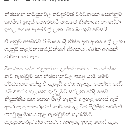
නිෂ්පාදන කටයුතුවල තවදුරටත් වර්ධනයක් පෙන්නුම්
කරමින් ඉකුත් පෙබරවාරි මාසයේ නිෂ්පාදන හා සේවා
ඉහළ ගොස් ඇතැයි ශ්‍රී ලංකා මහ බැංකුව පවසයි.
ඒ අනුව පෙබරවාරි මාසයේදී නිෂ්පාදන අංශයේ ශ්‍රී ලංකා
ගැනුම් කළමනාකරුවන්ගේ දර්ශකය 56.8ක අගයක්
වාර්තා කර ඇත.
විශේෂයෙන්ම එළැඹෙන උත්සව සමයට සාපේක්ෂව
නව ඇණවුම් සහ නිෂ්පාදනවල ඉහළ යාම මෙම
වර්ධනයට හේතු වී ඇතැයි ද මහ බැංකුව පෙන්වා දෙයි.
මේ අතර ඉහළ යන ඉල්ලුමට සරිලන පරිදි සේවා
නියුක්තිය සහ තොග මිලදී ගැනුම් ද ඉහළ ගොස් ඇති
අතර සැපයුම්කරුවන් කාර්යබහුල වීම පිළිබිඹු කරමින්
ගතවුණු මාසය තුළ ඇණවුමක් සැපයීමට
සැපයුම්කරුවන්ට ගතවන කාලයද ඉහළ ගොස් ඇත.