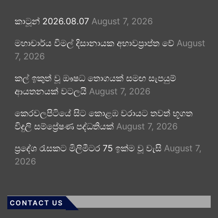
කාටූන් 2026.08.07
August 7, 2026
මහාචාර්ය විමල් දිසානායක අභාවප්‍රාප්ත වේ
August
7, 2026
කල් ඉකුත් වූ ඖෂධ තොගයක් සමඟ සැපයුම්
ආයතනයක් වටලයි
August 7, 2026
කෙරවලපිටියේ සිට කොළඹ වරායට තවත් භූගත
විදුලි සම්ප්‍රේෂණ පද්ධතියක්
August 7, 2026
ප්‍රදේශ රැසකට මිලිමීටර 75 ඉක්ම වූ වැසි
August 7,
2026
CONTACT US