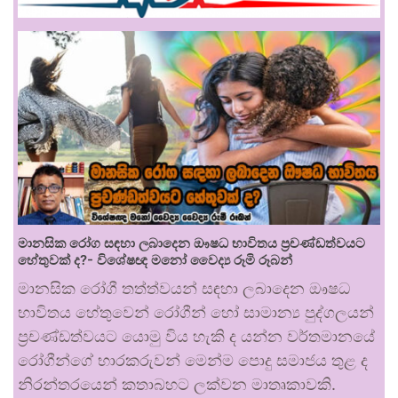
මානසික රෝග සඳහා ලබාදෙන ඖෂධ භාවිතය ප්‍රචණ්ඩත්වයට
හේතුවක් ද?- විශේෂඥ මනෝ වෛද්‍ය රූමි රූබන්
මානසික රෝගී තත්ත්වයන් සඳහා ලබාදෙන ඖෂධ
භාවිතය හේතුවෙන් රෝගීන් හෝ සාමාන්‍ය පුද්ගලයන්
ප්‍රචණ්ඩත්වයට යොමු විය හැකි ද යන්න වර්තමානයේ
රෝගීන්ගේ භාරකරුවන් මෙන්ම පොදු සමාජය තුළ ද
නිරන්තරයෙන් කතාබහට ලක්වන මාතෘකාවකි.