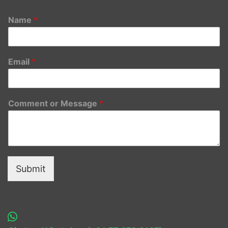
Name
*
Email
*
Comment or Message
*
Submit