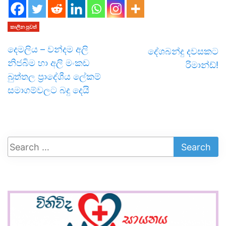
කාලීන පුවත්
දෙමලිය – වන්දම අලි
දේශබන්දු දවසකට
නිජබිම හා අලි මංකඩ
රිමාන්ඩ්!
බුත්තල ප්‍රාදේශීය ලේකම්
සමාගම්වලට බදු දෙයි