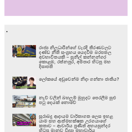
.
රාජ්‍ය නිලධාරීන්ගේ වැරදි තීරණවලට
දණ්ඩ නීති සංග්‍රහය යෙදවීම බරපතල
අවභාවිතයකි – සුනිල් කන්නන්ගර
කොළඹ, රත්නපුර, අම්පාර හිටපු මහ
දිසාපති
ලෝකයේ අඩුවෙන්ම නිදා ගන්නා ජාතිය?
නැව් වලින් බහලුම් මුහුදට පෙරලීම සුළු
පටු දෙයක් නොවේ
සුරාබදු ආදායම වාර්තාගත ලෙස ඉහළ
යාම සහ ආත්මභක්ෂක උරගයාගේ
කතාව – ආචාර්ය ප්‍රණීත් අභයසුන්දර
හිටපු මානව විද්‍යා මහාචාර්ය