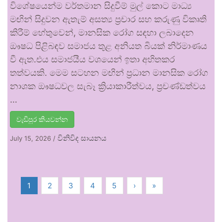
විශේෂයෙන්ම වර්තමාන සිදුවීම් මුල් කොට මාධ්‍ය
මඟින් සිදුවන ඇතැම් අසත්‍ය ප්‍රචාර සහ කරුණු විකෘති
කිරීම් හේතුවෙන්, මානසික රෝග සඳහා ලබාදෙන
ඖෂධ පිළිබඳව සමාජය තුළ අනියත බියක් නිර්මාණය
වී ඇත.එය සමාජයීය වශයෙන් ඉතා අහිතකර
තත්වයකි. මෙම සටහන මඟින් ප්‍රධාන මානසික රෝග
නාශක ඖෂධවල සැබෑ ක්‍රියාකාරීත්වය, ප්‍රචණ්ඩත්වය
…
වැඩිපුර කියවන්න
විනිවිද සායනය
July 15, 2026
/
1
2
3
4
5
›
»