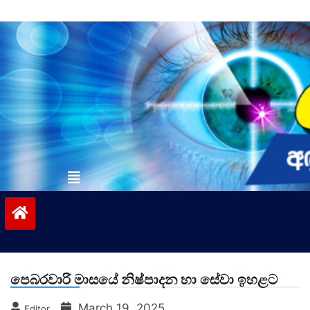
Skip
to
content
vinivida.lk
පෙබරවාරි මාසයේ නිෂ්පාදන හා සේවා ඉහළට
March 19, 2025
Editor