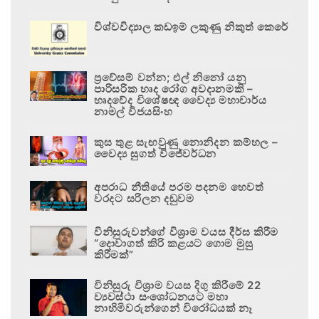
විශ්වවිද්‍යාල කඩඉම් ලකුණු නිකුත් කෙරේ
ප්‍රවේසම් වන්න; එල් නිනෝ යනු
පාරිසරික හෘද රෝග අවදානමකි –
හෘදවේද විශේෂඥ වෛද්‍ය මහාචාර්ය
නාමල් විජයසිංහ
කුස තුළ සැඟවුණු නොනිදන කම්හල –
වෛද්‍ය සුගත් විජේවර්ධන
අපරාධ නීතියේ පරම පදනම හෙවත්
වරදට සරිලන දඬුවම
විනිසුරුවන්ගේ විශ්‍රාම වයස දීර්ඝ කිරීම
“දොවාගත් කිරි කළයට ගොම මුසු
කිරීමක්”
විනිසුරු විශ්‍රාම වයස දිගු කිරීමේ 22
ව්‍යවස්ථා සංශෝධනයට මහා
නාහිමිවරුන්ගෙන් විරෝධයක් නෑ