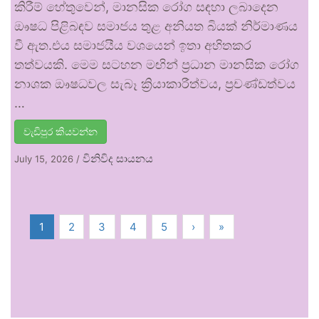
කිරීම් හේතුවෙන්, මානසික රෝග සඳහා ලබාදෙන
ඖෂධ පිළිබඳව සමාජය තුළ අනියත බියක් නිර්මාණය
වී ඇත.එය සමාජයීය වශයෙන් ඉතා අහිතකර
තත්වයකි. මෙම සටහන මඟින් ප්‍රධාන මානසික රෝග
නාශක ඖෂධවල සැබෑ ක්‍රියාකාරීත්වය, ප්‍රචණ්ඩත්වය
…
වැඩිපුර කියවන්න
විනිවිද සායනය
July 15, 2026
/
1
2
3
4
5
›
»