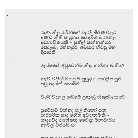
.
රාජ්‍ය නිලධාරීන්ගේ වැරදි තීරණවලට
දණ්ඩ නීති සංග්‍රහය යෙදවීම බරපතල
අවභාවිතයකි – සුනිල් කන්නන්ගර
කොළඹ, රත්නපුර, අම්පාර හිටපු මහ
දිසාපති
ලෝකයේ අඩුවෙන්ම නිදා ගන්නා ජාතිය?
නැව් වලින් බහලුම් මුහුදට පෙරලීම සුළු
පටු දෙයක් නොවේ
විශ්වවිද්‍යාල කඩඉම් ලකුණු නිකුත් කෙරේ
ප්‍රවේසම් වන්න; එල් නිනෝ යනු
පාරිසරික හෘද රෝග අවදානමකි –
හෘදවේද විශේෂඥ වෛද්‍ය මහාචාර්ය
නාමල් විජයසිංහ