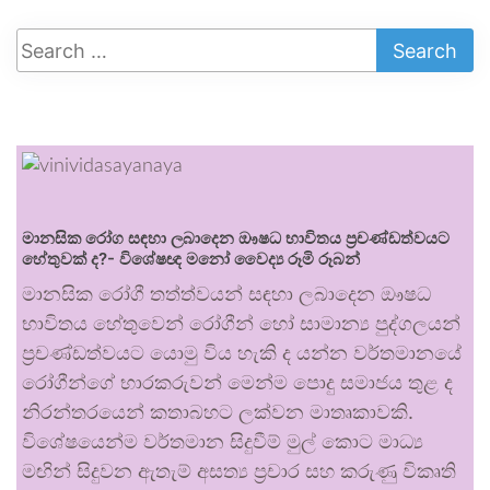
මානසික රෝග සඳහා ලබාදෙන ඖෂධ භාවිතය ප්‍රචණ්ඩත්වයට
හේතුවක් ද?- විශේෂඥ මනෝ වෛද්‍ය රූමි රූබන්
මානසික රෝගී තත්ත්වයන් සඳහා ලබාදෙන ඖෂධ
භාවිතය හේතුවෙන් රෝගීන් හෝ සාමාන්‍ය පුද්ගලයන්
ප්‍රචණ්ඩත්වයට යොමු විය හැකි ද යන්න වර්තමානයේ
රෝගීන්ගේ භාරකරුවන් මෙන්ම පොදු සමාජය තුළ ද
නිරන්තරයෙන් කතාබහට ලක්වන මාතෘකාවකි.
විශේෂයෙන්ම වර්තමාන සිදුවීම් මුල් කොට මාධ්‍ය
මඟින් සිදුවන ඇතැම් අසත්‍ය ප්‍රචාර සහ කරුණු විකෘති