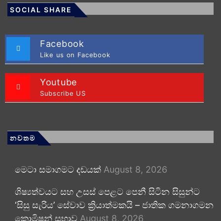
SOCIAL SHARE
Facebook
Like us on Facebook
Youtube
Subscribe US
නවතම
මෙටා සමාගමට දඩයක්
August 8, 2026
ශිෂ්‍යත්වයට සහ උසස් පෙළට පෙනී සිටින සිසුන්ට
‘සිසු සැරිය’ සේවාව ක්‍රියාත්මකයි – ජාතික ගමනාගමන
කොමිෂන් සභාව
August 8, 2026