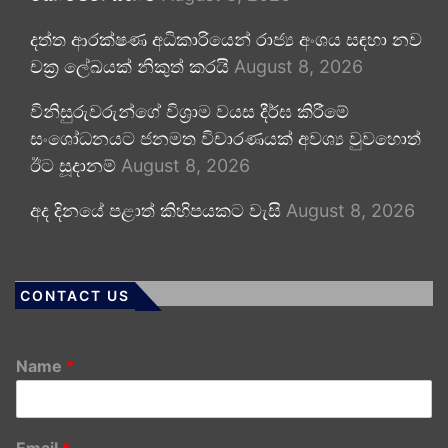
දත්ත ආරක්ෂණ අධිකාරියෙන් රාජ්‍ය අංශය සඳහා නව
චක්‍ර ලේඛයක් නිකුත් කරයි
August 8, 2026
විනිසුරුවරුන්ගේ විශ්‍රාම වයස දීර්ඝ කිරීමේ
සංශෝධනයට ජනමත විචාරණයක් අවශ්‍ය වුවහොත්
ඊට සූදානම්
August 8, 2026
අද දිනයේ පළාත් කිහිපයකට වැසි
August 8, 2026
CONTACT US
Name
*
Email
*