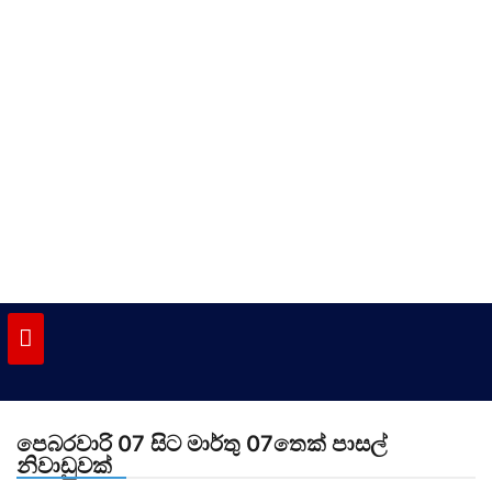
Skip
to
content
vinivida.lk
පෙබරවාරි 07 සිට මාර්තු 07තෙක් පාසල්
නිවාඩුවක්