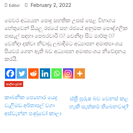
February 2, 2022
Editor
මෙවර අධ්‍යයන පොදු සහතික උසස් පෙළ විභාගය
හේතුවෙන් සියලු රජයේ සහ රජයේ අනුමත පෞද්ගලික
පාසැල් සඳහා පෙබරවාරි 07 වෙනිදා සිට මාර්තු 07
වෙනිදා දක්වා නිවාඩු ලබාදීමට අධ්‍යාපන අමාත්‍යාංශය
පියවර ගෙන ඇති බව අධ්‍යාපන අමාත්‍යංශය නිවේදනය
කරයි.
කාලීන පුවත්
කාබනික පෙහොර යෙදූ
ස්ත්‍රී පුරුෂ බව වෙනස් කළ
වැලිමඩ අර්තාපල් වගා
හැකි සැත්කම් තිබෙනවාද?
අස්වැන්න පණුවෝ කාලා