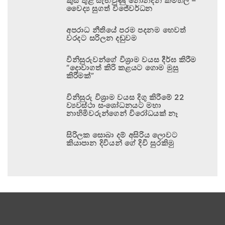
කුස තුළ සැඟවුණු නොනිදන කම්හල –
වෛද්‍ය සුගත් විජේවර්ධන
අපරාධ නීතියේ පරම පදනම හෙවත්
වරදට සරිලන දඬුවම
විනිසුරුවන්ගේ විශ්‍රාම වයස දීර්ඝ කිරීම
“දොවාගත් කිරි කළයට ගොම මුසු
කිරීමක්”
විනිසුරු විශ්‍රාම වයස දිගු කිරීමේ 22
ව්‍යවස්ථා සංශෝධනයට මහා
නාහිමිවරුන්ගෙන් විරෝධයක් නෑ
සිරිලක සොබා දම් අසිරිය ලොවට
කියාපාන දිවියන් ගේ දිවි සුරකිමු