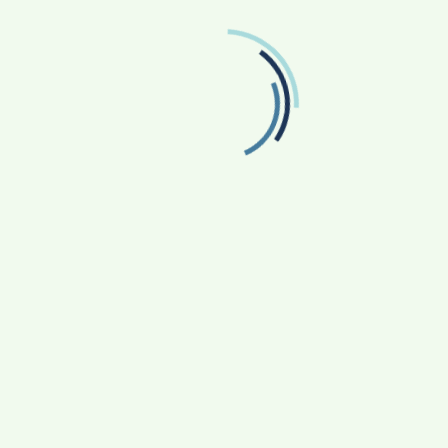
කලාවැව ජලාශයේ වාන් දොරටු දෙක ම ඇරේ