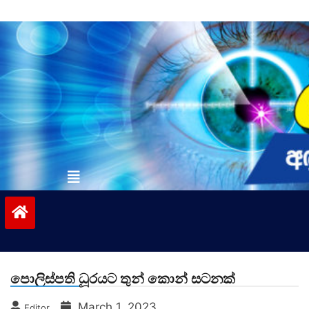
Skip
to
content
vinivida.lk
පොලිස්පති ධූරයට තුන් කොන් සටනක්
March 1, 2023
Editor