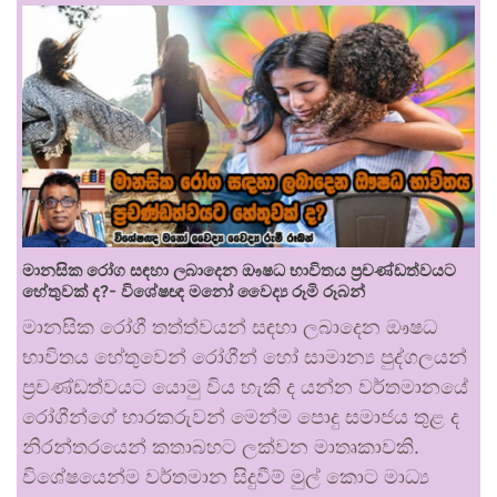
මානසික රෝග සඳහා ලබාදෙන ඖෂධ භාවිතය ප්‍රචණ්ඩත්වයට
හේතුවක් ද?- විශේෂඥ මනෝ වෛද්‍ය රූමි රූබන්
මානසික රෝගී තත්ත්වයන් සඳහා ලබාදෙන ඖෂධ
භාවිතය හේතුවෙන් රෝගීන් හෝ සාමාන්‍ය පුද්ගලයන්
ප්‍රචණ්ඩත්වයට යොමු විය හැකි ද යන්න වර්තමානයේ
රෝගීන්ගේ භාරකරුවන් මෙන්ම පොදු සමාජය තුළ ද
නිරන්තරයෙන් කතාබහට ලක්වන මාතෘකාවකි.
විශේෂයෙන්ම වර්තමාන සිදුවීම් මුල් කොට මාධ්‍ය