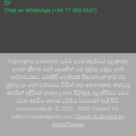
Chat on WhatsApp (+94 77 359 6107)
Copyrights protected: මෙම වෙබ් අඩවියේ පළකරනු
ලබන කිනම් හෝ දෙයකින් යම් පුද්ගලයකුට හෝ
පාර්ශවයකට යම්කිසි අගතියක් සිදුවන්නේ නම් එම
පුද්ගලයා හෝ පාර්ශවය විසින් තම අනන්‍යතාව තහවුරු
කරමින් ඉදිරිපත් කරනු ලබන පිළිතුරු පළකිරීමට මෙම
වෙබ් අඩවිය ආචාර ධර්මීය වශයෙන් බැඳී සිටී.
'www.vinivida.lk' © 2021- 2024| Contact Us -
editor.vinivida@gmail.com |
Design & develop by
AmpleThemes