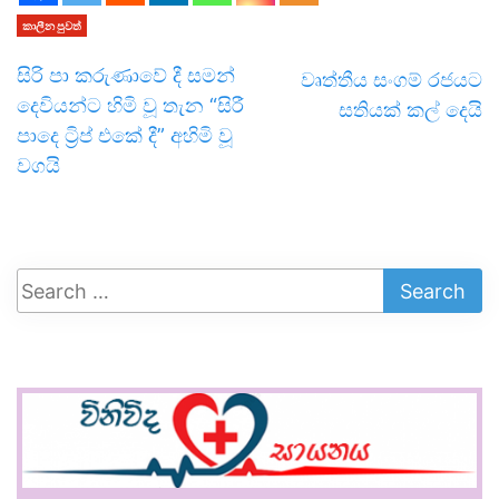
කාලීන පුවත්
සිරි පා කරුණාවේ දී සමන්
වෘත්තීය සංගම් රජයට
දෙවියන්ට හිමි වූ තැන “සිරී
සතියක් කල් දෙයි
පාදෙ ට්‍රිප් එකේ දී” අහිමි වූ
වගයි