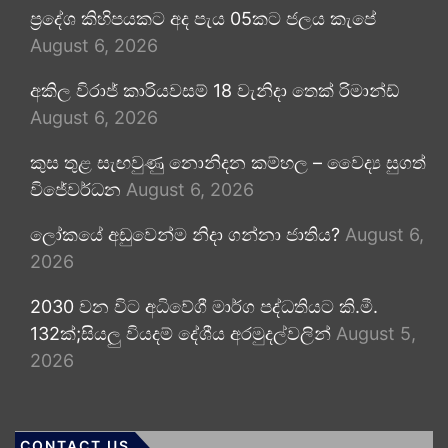
ප්‍රදේශ කිහිපයකට අද පැය 05කට ජලය කැපේ
August 6, 2026
අකිල විරාජ් කාරියවසම් 18 වැනිදා තෙක් රිමාන්ඩ්
August 6, 2026
කුස තුළ සැඟවුණු නොනිදන කම්හල – වෛද්‍ය සුගත්
විජේවර්ධන
August 6, 2026
ලෝකයේ අඩුවෙන්ම නිදා ගන්නා ජාතිය?
August 6,
2026
2030 වන විට අධිවේගී මාර්ග පද්ධතියට කි.මී.
132ක්;සියලු වියදම් දේශීය අරමුදල්වලින්
August 5,
2026
CONTACT US