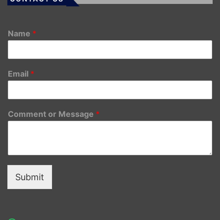
Name
*
Email
*
Comment or Message
*
Submit