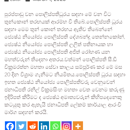
පුරප්පාඩු වන පොලිස්පතිධූරය සඳහා මේ වන විට
තුන්කොන් තරඟයක් ආරම්භ වී තිබේ.පොලිස්පති ධූරය
සඳහා මෙම තුන් කොන් තරඟය ඇතිව තිබෙන්නේ
ජ්‍යෙෂ්ඨ නියෝජ්‍ය පොලිස්පති දේශබන්දු තෙන්නකෝන්,
ජ්‍යෙෂ්ඨ නියෝජ්‍ය පොලිස්පති ලලිත් පතිනායක හා
ජ්‍යෙෂ්ඨ නියෝජ්‍ය පොලිස්පති අජිත් රෝහණ යන
මහත්වරුන් තිදෙනා අතරය.වත්මන් පොලිස්පති සී.ඩී
වික්‍රමරත්න මහතා සේවා කාලය සම්පූර්ණ කර මේ මස
20 දින විශ්‍රාම ගැනීමට නියමිතය.පොලිස්පති ධූරය සඳහා
ඉහත ජ්‍යෙෂ්ඨ නියෝජ්‍ය පොලිස්පතිවරු වෙනුවෙන්
ජනාධිපති රනිල් වික්‍රමසිංහ මහතා වෙත වෙනම කරුණු
ඉදිරිපත් කිරීමට ද ජ්‍යෙෂ්ඨ අමාත්‍යවරුන් කිහිපදෙනෙකු
කටයුතු කර ඇතැයි ජනාධිපති ලේකම් කාර්යාල ආරංචි
මාර්ග සඳහන් කරයි.