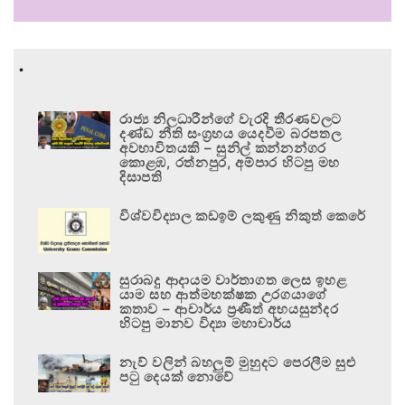
.
රාජ්‍ය නිලධාරීන්ගේ වැරදි තීරණවලට
දණ්ඩ නීති සංග්‍රහය යෙදවීම බරපතල
අවභාවිතයකි – සුනිල් කන්නන්ගර
කොළඹ, රත්නපුර, අම්පාර හිටපු මහ
දිසාපති
විශ්වවිද්‍යාල කඩඉම් ලකුණු නිකුත් කෙරේ
සුරාබදු ආදායම වාර්තාගත ලෙස ඉහළ
යාම සහ ආත්මභක්ෂක උරගයාගේ
කතාව – ආචාර්ය ප්‍රණීත් අභයසුන්දර
හිටපු මානව විද්‍යා මහාචාර්ය
නැව් වලින් බහලුම් මුහුදට පෙරලීම සුළු
පටු දෙයක් නොවේ