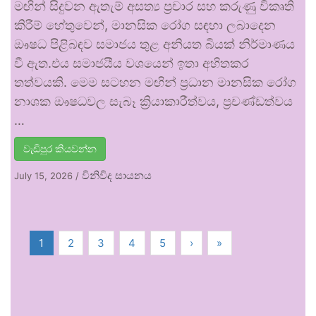
මඟින් සිදුවන ඇතැම් අසත්‍ය ප්‍රචාර සහ කරුණු විකෘති
කිරීම් හේතුවෙන්, මානසික රෝග සඳහා ලබාදෙන
ඖෂධ පිළිබඳව සමාජය තුළ අනියත බියක් නිර්මාණය
වී ඇත.එය සමාජයීය වශයෙන් ඉතා අහිතකර
තත්වයකි. මෙම සටහන මඟින් ප්‍රධාන මානසික රෝග
නාශක ඖෂධවල සැබෑ ක්‍රියාකාරීත්වය, ප්‍රචණ්ඩත්වය
…
වැඩිපුර කියවන්න
විනිවිද සායනය
July 15, 2026
/
1
2
3
4
5
›
»