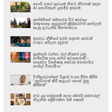
ගොවි ගතට සුවයත් හිතට නිවනත් සදන
AI ගොවිතැන ළඟදීම අපටත්
හෝමර්ගේ සම්භාව්‍ය වීර කාව්‍යය
Odyssey ඇසුරෙන් ක්‍රිස්ටෝෆර් නෝලන්
තැනූ දැවැන්ත සිනමාපටය
අපරාධ නීතියේ පරම පදනම හෙවත්
වරදට සරිලන දඬුවම
ප්‍රවේසම් වන්න; එල් නිනෝ යනු
පාරිසරික හෘද රෝග අවදානමකි –
හෘදවේද විශේෂඥ වෛද්‍ය මහාචාර්ය
නාමල් විජයසිංහ
විනිසුරුවන්ගේ විශ්‍රාම වයස දීර්ඝ කිරීම
“දොවාගත් කිරි කළයට ගොම මුසු
කිරීමක්”
නව යුද හමුදාපති ලෙස මේජර් ජෙනරාල්
නිලන්ත ප්‍රේමරත්න පත් කෙරේ