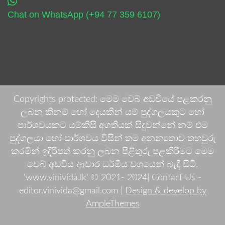
Chat on WhatsApp (+94 77 359 6107)
Copyrights protected: මෙම වෙබ් අඩවියේ පළකරනු
ලබන කිනම් හෝ දෙයකින් යම් පුද්ගලයකුට හෝ
පාර්ශවයකට යම්කිසි අගතියක් සිදුවන්නේ නම් එම
පුද්ගලයා හෝ පාර්ශවය විසින් තම අනන්‍යතාව තහවුරු
කරමින් ඉදිරිපත් කරනු ලබන පිළිතුරු පළකිරීමට මෙම
වෙබ් අඩවිය ආචාර ධර්මීය වශයෙන් බැඳී සිටී.
'www.vinivida.lk' © 2021- 2024| Contact Us -
editor.vinivida@gmail.com |
Design & develop by
AmpleThemes