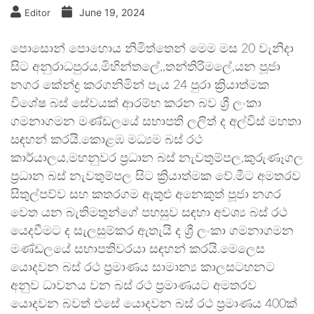
June 19, 2024
Editor
පොසොන් පොහොය නිමිත්තෙන් මෙම මස 20 වැනිදා
සිට අනුරාධපුරය,මිහින්තලේ,,තන්තිරිමලේ,යන පූජා
නගර කේන්ද්‍ර කරගනිමින් පැය 24 පුරා ක්‍රියාත්මක
විශේෂ බස් සේවයක් ආරම්භ කරන බව ශ්‍රී ලංකා
ගමනාගමන මණ්ඩලයේ සභාපති ලලිත් ද අල්විස් මහතා
සඳහන් කරයි.කොළඹ මධ්‍යම බස් රථ
කාර්යාලය,මහනුවර ප්‍රධාන බස් නැවතුම්පල,කුරුණෑගල
ප්‍රධාන බස් නැවතුම්පල සිට ක්‍රියාත්මක වේ.මීට අමතරව
සිතුල්පව්ව සහ කතරගම ඇතුළු අනෙකුත් පූජා නගර
වෙත යන බැතිමතුන්ගේ පහසුව සඳහා අවශ්‍ය බස් රථ
යෙදවීමට ද සැලසුම්කර ඇතැයි ද ශ්‍රී ලංකා ගමනාගමන
මණ්ඩලයේ සභාපතිවරයා සඳහන් කරයි.මෙලෙස
යොදවන බස් රථ ප්‍රමාණය සාමාන්‍ය කාලසටහනට
අනුව ධාවනය වන බස් රථ ප්‍රමාණයට අමතරව
යොදවන බවත් එසේ යොදවන බස් රථ ප්‍රමාණය 400ක්