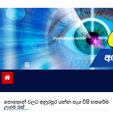
Skip
to
content
vinivida.lk
පොසොන් වලට අනුරපුර යන්න පැය විසි හතරේම
ලංගම බස්