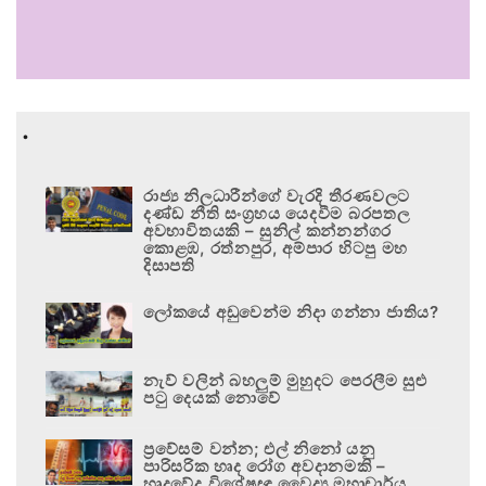
.
රාජ්‍ය නිලධාරීන්ගේ වැරදි තීරණවලට
දණ්ඩ නීති සංග්‍රහය යෙදවීම බරපතල
අවභාවිතයකි – සුනිල් කන්නන්ගර
කොළඹ, රත්නපුර, අම්පාර හිටපු මහ
දිසාපති
ලෝකයේ අඩුවෙන්ම නිදා ගන්නා ජාතිය?
නැව් වලින් බහලුම් මුහුදට පෙරලීම සුළු
පටු දෙයක් නොවේ
ප්‍රවේසම් වන්න; එල් නිනෝ යනු
පාරිසරික හෘද රෝග අවදානමකි –
හෘදවේද විශේෂඥ වෛද්‍ය මහාචාර්ය