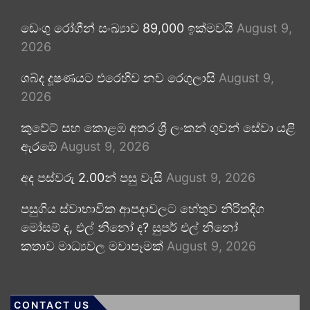
ඩෙංගු රෝගීන් සංඛ්‍යාව 89,000 ඉක්මවයි
August 9,
2026
ශබ්ද දූෂණයට එරෙහිව නව රෙගුලාසි
August 9,
2026
කුවේට් සහ කොළඹ අතර ශ්‍රී ලංකන් ගුවන් සේවා යළි
ඇරඹේ
August 9, 2026
අද පස්වරු 2.00න් පසු වැසි
August 9, 2026
පසුගිය ස්වාභාවික ආපදාවලට හේතුව නිරිතදිග
මෝසම් ද, එල් නිනෝ ද? සුපර් එල් නිනෝ
කතාව මාධ්‍යවල මවාපෑමක්
August 9, 2026
CONTACT US