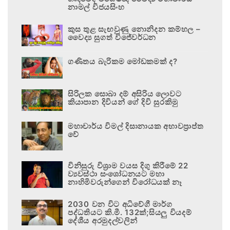
නාමල් විජයසිංහ
කුස තුළ සැඟවුණු නොනිදන කම්හල –
වෛද්‍ය සුගත් විජේවර්ධන
ගණිතය බැරිකම මෝඩකමක් ද?
සිරිලක සොබා දම් අසිරිය ලොවට
කියාපාන දිවියන් ගේ දිවි සුරකිමු
මහාචාර්ය විමල් දිසානායක අභාවප්‍රාප්ත
වේ
විනිසුරු විශ්‍රාම වයස දිගු කිරීමේ 22
ව්‍යවස්ථා සංශෝධනයට මහා
නාහිමිවරුන්ගෙන් විරෝධයක් නෑ
2030 වන විට අධිවේගී මාර්ග
පද්ධතියට කි.මී. 132ක්;සියලු වියදම්
දේශීය අරමුදල්වලින්