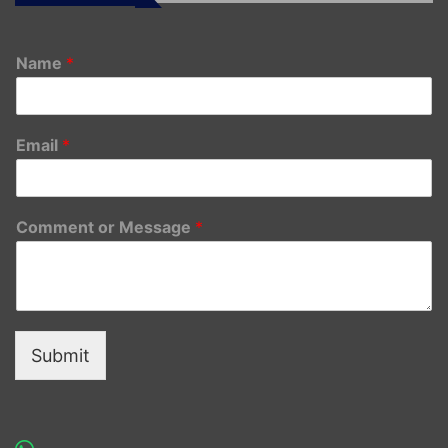
Name
*
Email
*
Comment or Message
*
Submit