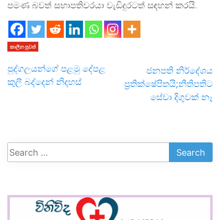
පමණ බවත් සභාපතිවරයා වැඩිදුරටත් සඳහන් කරයි.
කාලීන පුවත්
පුද්ගලයන්ගේ පළමු දේපළ
ජනපති නිර්දේශය
කුලී බද්දෙන් නිදහස්
ප්‍රතික්ෂේපිතයි;නීතිපතිට
සේවා දිගුවක් නෑ