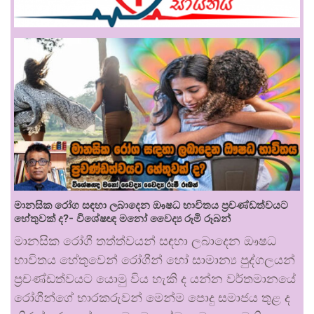
මානසික රෝග සඳහා ලබාදෙන ඖෂධ භාවිතය ප්‍රචණ්ඩත්වයට
හේතුවක් ද?- විශේෂඥ මනෝ වෛද්‍ය රූමි රූබන්
මානසික රෝගී තත්ත්වයන් සඳහා ලබාදෙන ඖෂධ
භාවිතය හේතුවෙන් රෝගීන් හෝ සාමාන්‍ය පුද්ගලයන්
ප්‍රචණ්ඩත්වයට යොමු විය හැකි ද යන්න වර්තමානයේ
රෝගීන්ගේ භාරකරුවන් මෙන්ම පොදු සමාජය තුළ ද