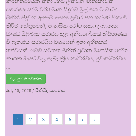
නිරන්තරයෙන් කතාබහට ලක්වන මාතෘකාවකි.
විශේෂයෙන්ම වර්තමාන සිදුවීම් මුල් කොට මාධ්‍ය
මඟින් සිදුවන ඇතැම් අසත්‍ය ප්‍රචාර සහ කරුණු විකෘති
කිරීම් හේතුවෙන්, මානසික රෝග සඳහා ලබාදෙන
ඖෂධ පිළිබඳව සමාජය තුළ අනියත බියක් නිර්මාණය
වී ඇත.එය සමාජයීය වශයෙන් ඉතා අහිතකර
තත්වයකි. මෙම සටහන මඟින් ප්‍රධාන මානසික රෝග
නාශක ඖෂධවල සැබෑ ක්‍රියාකාරීත්වය, ප්‍රචණ්ඩත්වය
…
වැඩිපුර කියවන්න
විනිවිද සායනය
July 15, 2026
/
1
2
3
4
5
›
»