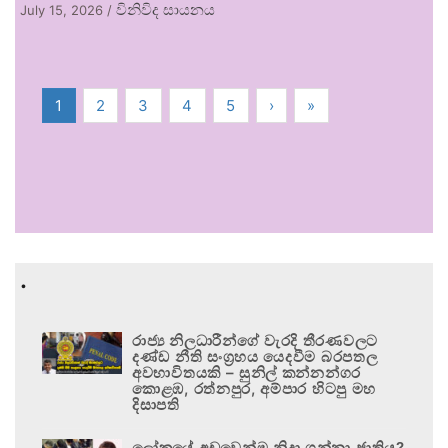
විනිවිද සායනය
July 15, 2026
/
1
2
3
4
5
›
»
.
රාජ්‍ය නිලධාරීන්ගේ වැරදි තීරණවලට
දණ්ඩ නීති සංග්‍රහය යෙදවීම බරපතල
අවභාවිතයකි – සුනිල් කන්නන්ගර
කොළඹ, රත්නපුර, අම්පාර හිටපු මහ
දිසාපති
ලෝකයේ අඩුවෙන්ම නිදා ගන්නා ජාතිය?