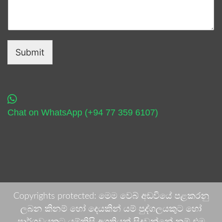
Submit
Chat on WhatsApp (+94 77 359 6107)
Copyrights protected: මෙම වෙබ් අඩවියේ පළකරනු
ලබන කිනම් හෝ දෙයකින් යම් පුද්ගලයකුට හෝ
පාර්ශවයකට යම්කිසි අගතියක් සිදුවන්නේ නම් එම