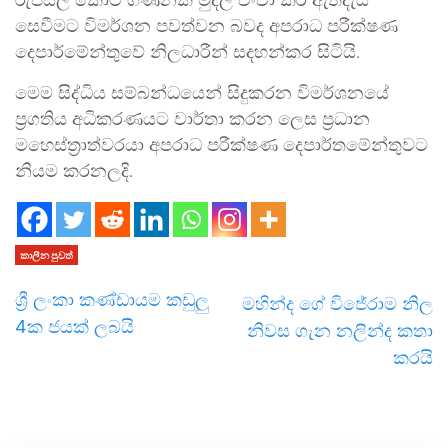
රුපියල් කෝටි ගණනක මුදල් වංචා කර ඇත්දැයි
සෙවීමට විමර්ශන පවත්වන බවද අපරාධ පරීක්ෂණ
දෙපාර්මේන්තුවේ නිලධාරීන් සදහන්කර සිටියි.
මෙම සිද්ධිය සම්බන්ධයෙන් සිදුකරන විමර්ශනයේ
ප්‍රගතිය අධිකරණයට වාර්තා කරන ලෙස ප්‍රධාන
මහෙස්ත්‍රාත්වරයා අපරාධ පරීක්ෂණ දෙපාර්තමේන්තුවට
නියම කරනලදි.
කාලීන පුවත්
ශ්‍රී ලංකා කණ්ඩායම කඩුලු
මහින්ද ගේ විජේරාම නිල
4ක ජයක් ලබයි
නිවස ගැන නලින්ද කතා
කරයි