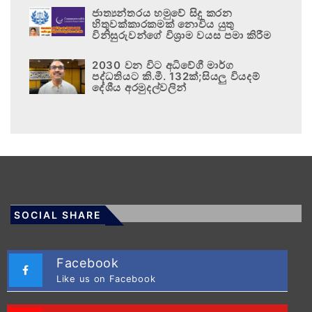
ජාත්‍යන්තරය හමුවේ සිදු කරන
හිතුවක්කාරකමක් නොවිය යුතු
විනිසුරුවන්ගේ විශ්‍රාම වයස පමා කිරීම
2030 වන විට අධිවේගී මාර්ග
පද්ධතියට කි.මී. 132ක්;සියලු වියදම්
දේශීය අරමුදල්වලින්
SOCIAL SHARE
Facebook
Like us on Facebook