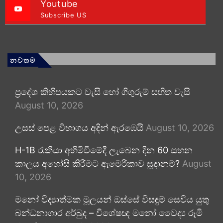
Youtube
Subscribe US
නවතම
ප්‍රදේශ කිහිපයකට වැසි හෝ ගිගුරුම් සහිත වැසි
August 10, 2026
උසස් පෙළ විභාගය අදින් ඇරඹෙයි
August 10, 2026
H-1B රැකියා අහිමිවීමේදී ලැබෙන දින 60 සහන
කාලය අහෝසි කිරීමට ඇමෙරිකාව සූදානම්?
August
10, 2026
මනෝ විද්‍යාත්මක මූලයන් ඔස්සේ විසඳුම් සෙවිය යුතු
බන්ධනාගාර අර්බුද – විශේෂඥ මනෝ වෛද්‍ය රූමි