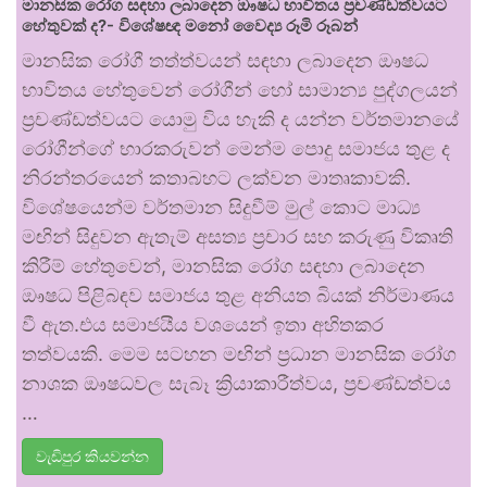
මානසික රෝග සඳහා ලබාදෙන ඖෂධ භාවිතය ප්‍රචණ්ඩත්වයට
හේතුවක් ද?- විශේෂඥ මනෝ වෛද්‍ය රූමි රූබන්
මානසික රෝගී තත්ත්වයන් සඳහා ලබාදෙන ඖෂධ
භාවිතය හේතුවෙන් රෝගීන් හෝ සාමාන්‍ය පුද්ගලයන්
ප්‍රචණ්ඩත්වයට යොමු විය හැකි ද යන්න වර්තමානයේ
රෝගීන්ගේ භාරකරුවන් මෙන්ම පොදු සමාජය තුළ ද
නිරන්තරයෙන් කතාබහට ලක්වන මාතෘකාවකි.
විශේෂයෙන්ම වර්තමාන සිදුවීම් මුල් කොට මාධ්‍ය
මඟින් සිදුවන ඇතැම් අසත්‍ය ප්‍රචාර සහ කරුණු විකෘති
කිරීම් හේතුවෙන්, මානසික රෝග සඳහා ලබාදෙන
ඖෂධ පිළිබඳව සමාජය තුළ අනියත බියක් නිර්මාණය
වී ඇත.එය සමාජයීය වශයෙන් ඉතා අහිතකර
තත්වයකි. මෙම සටහන මඟින් ප්‍රධාන මානසික රෝග
නාශක ඖෂධවල සැබෑ ක්‍රියාකාරීත්වය, ප්‍රචණ්ඩත්වය
…
වැඩිපුර කියවන්න