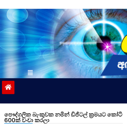
Skip
to
content
vinivida.lk
පෞද්ගලික බැංකුවක නමින් ඩිජිටල් ක්‍රමයට කෝටි
600ක් වංචා කරලා