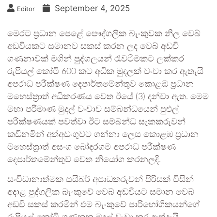
September 4, 2025
Editor
මෙරට ප්‍රධාන පෙළේ පෞද්ගලික බැංකුවක නිල වෙබ්
අඩවියකට සමානව සකස් කරන ලද වෙබ් අඩවි
ගණනාවක් මගින් පුද්ගලයන් රැවටීමකට ලක්කර
රුපියල් කෝටි 600 කට අධික මුදලක් වංචා කර ඇතැයි
අපරාධ පරීක්ෂණ දෙපාර්තමේන්තුව කොළඹ ප්‍රධාන
මහෙස්ත්‍රාත් අධිකරණය වෙත ඊයේ (3) දන්වා ඇත. මෙම
මහා පරිමාණ මුදල් වංචාව සම්බන්ධයෙන් පුළුල්
පරීක්ෂණයක් පවත්වා ඊට සම්බන්ධ සැකකරුවන්
කඩිනමින් අත්අඩංගුවට ගන්නා ලෙස කොළඹ ප්‍රධාන
මහෙස්ත්‍රාත් අසංග බෝදරගම අපරාධ පරීක්ෂණ
දෙපාර්තමේන්තුව වෙත නියෝග කරනලදි.
සංවිධානාත්මක සයිබර් අපාධකරුවන් පිරිසක් විසින්
අදාළ පුද්ගලික බැංකුවේ වෙබ් අඩවියට සමාන වෙබ්
අඩවි සකස් කරමින් එම බැංකුවේ පාරිභෝගිකයන්ගේ