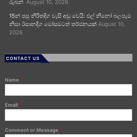
රූබන්
August 10, 2026
15න් පසු නිරිතදිග වැසි අඩු වෙයි: එල් නිනෝ බලපෑම
නිසා ඊසානදිග මෝසමටත් තර්ජනයක්
August 10,
2026
CONTACT US
Name
*
Email
*
Comment or Message
*