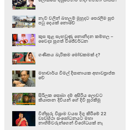
නැව් වලින් බහලුම් මුහුදට පෙරලීම සුළු
පටු දෙයක් නොවේ
කුස තුළ සැඟවුණු නොනිදන කම්හල –
වෛද්‍ය සුගත් විජේවර්ධන
ගණිතය බැරිකම මෝඩකමක් ද?
මහාචාර්ය විමල් දිසානායක අභාවප්‍රාප්ත
වේ
සිරිලක සොබා දම් අසිරිය ලොවට
කියාපාන දිවියන් ගේ දිවි සුරකිමු
විනිසුරු විශ්‍රාම වයස දිගු කිරීමේ 22
ව්‍යවස්ථා සංශෝධනයට මහා
නාහිමිවරුන්ගෙන් විරෝධයක් නෑ