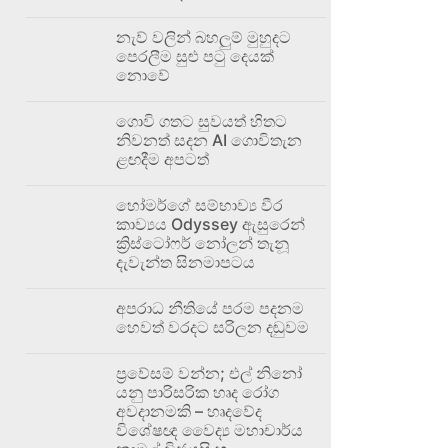
නැව් වලින් බහලුම් මුහුදට
පෙරලීම සුළු පටු දෙයක්
නොවේ
ගොවි ගතට සුවයත් හිතට
නිවනත් සදන AI ගොවිතැන
ළඟදීම අපටත්
හෝමර්ගේ සම්භාව්‍ය වීර
කාව්‍යය Odyssey ඇසුරෙන්
ක්‍රිස්ටෝෆර් නෝලන් තැනූ
දැවැන්ත සිනමාපටය
අපරාධ නීතියේ පරම පදනම
හෙවත් වරදට සරිලන දඬුවම
ප්‍රවේසම් වන්න; එල් නිනෝ
යනු පාරිසරික හෘද රෝග
අවදානමකි – හෘදවේද
විශේෂඥ වෛද්‍ය මහාචාර්ය