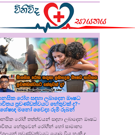
ානසික රෝග සඳහා ලබාදෙන ඖෂධ
ාවිතය ප්‍රචණ්ඩත්වයට හේතුවක් ද?-
ිශේෂඥ මනෝ වෛද්‍ය රූමි රූබන්
ානසික රෝගී තත්ත්වයන් සඳහා ලබාදෙන ඖෂධ
ාවිතය හේතුවෙන් රෝගීන් හෝ සාමාන්‍ය
ුද්ගලයන් ප්‍රචණ්ඩත්වයට යොමු විය හැකි ද