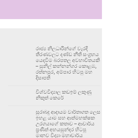
රාජ්‍ය නිලධාරීන්ගේ වැරදි
තීරණවලට දණ්ඩ නීති සංග්‍රහය
යෙදවීම බරපතල අවභාවිතයකි
– සුනිල් කන්නන්ගර කොළඹ,
රත්නපුර, අම්පාර හිටපු මහ
දිසාපති
විශ්වවිද්‍යාල කඩඉම් ලකුණු
නිකුත් කෙරේ
සුරාබදු ආදායම වාර්තාගත ලෙස
ඉහළ යාම සහ ආත්මභක්ෂක
උරගයාගේ කතාව – ආචාර්ය
ප්‍රණීත් අභයසුන්දර හිටපු
මානව විද්‍යා මහාචාර්ය