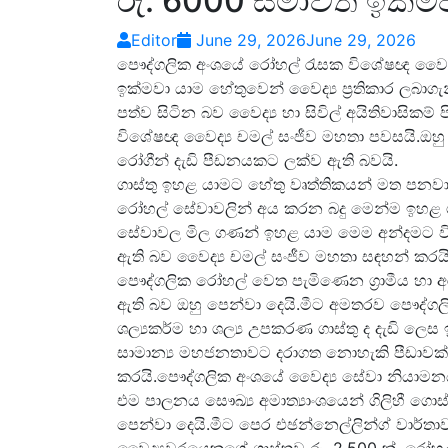
රු. 6000 සීමාවත් ඉක්
Editor
June 29, 2026
June 29, 2026
පෞද්ගලික අංශයේ රෝහල් රැසක විශේෂඥ වෛද්‍ය
ඉක්මවා යාම හේතුවෙන් වෛද්‍ය ප්‍රතිකාර ලබා
පත්ව සිටින බව වෛද්‍ය හා සිවිල් අයිතිවාසිකම්
විශේෂඥ වෛද්‍ය චමල් සංජීව මහතා පවසයි.ඔහ
රෝගීන් දැඩි පීඩනයකට ලක්ව ඇති බවයි.
ගාස්තු ඉහළ යාමට හේතු වෘත්තිකයන් මත පනවා ඇත
රෝහල් සේවාවලින් අය කරන බදු මෙන්ම ඉහළ ගිය
සේවාවල මිල ගණන් ඉහළ යාම මෙම අන්දමට විශ
ඇති බව වෛද්‍ය චමල් සංජීව මහතා සඳහන් කරයි
පෞද්ගලික රෝහල් වෙත පැමිණෙන ග්‍රාමීය හා 
ඇති බව ඔහු පෙන්වා දෙයි.මීට අමතරව පෞද්ගලික
ශල්‍යකර්ම හා ශල්‍ය උපකරණ ගාස්තු ද දැඩි ලෙ
සාමාන්‍ය මහජනතාවට දරාගත නොහැකි පීඩාවක්
කරයි.පෞද්ගලික අංශයේ වෛද්‍ය සේවා නියාමනය 
එම පාලනය සෞඛ්‍ය අමාත්‍යාංශයෙන් ගිලිහී ගොස
පෙන්වා දෙයි.මීට පෙර එඡන්නෙල්ලින්ග් වාර්