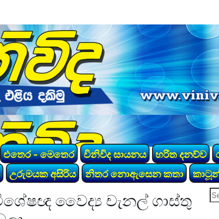
එතෙර - මෙතෙර
විනිවිද සායනය
හරිත දනව්ව
උරුමයක අසිරිය
නිතර නොඇසෙන කතා
කාටූන
Se
ශේෂඥ වෛද්‍ය චැනල් ගාස්තු
for