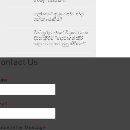
නාමල් විජයසිංහ
ලෝකයේ අඩුවෙන්ම නිදා
ගන්නා ජාතිය?
විනිසුරුවන්ගේ විශ්‍රාම වයස
දීර්ඝ කිරීම “දොවාගත් කිරි
කළයට ගොම මුසු කිරීමක්”
ontact Us
ame
*
ail
*
omment or Message
*