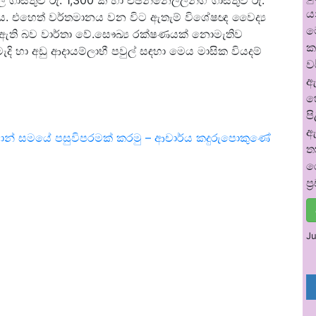
ගාස්තුව රු. 1,300 ක් හා එඡන්නෙල්ලින්ග් ගාස්තුව රු.
ය
 විය. එහෙත් වර්තමානය වන විට ඇතැම් විශේෂඥ වෛද්‍ය
ම
ා ඇති බව වාර්තා වේ.සෞඛ්‍ය රක්ෂණයක් නොමැතිව
ක
දි හා අඩු ආදායම්ලාභී පවුල් සඳහා මෙය මාසික වියදම්
ව
ඇ
හ
ප
ඇ
න් සමයේ පසුවිපරමක් කරමු – ආචාර්ය කදුරුපොකුණේ
ත
ර
ප
Ju