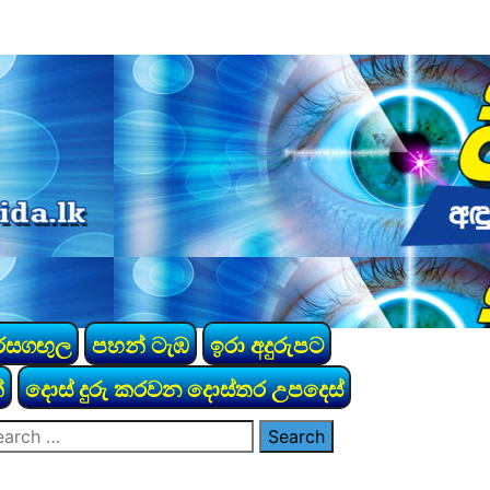
රසගඟුල
පහන් ටැඹ
ඉරා අදුරුපට
්
දොස් දුරු කරවන දොස්තර උපදෙස්
arch
: