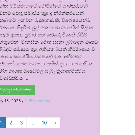
න්න වර්තමානයේ රෝගීන්ගේ භාරකරුවන්
ෙන්ම පොදු සමාජය තුළ ද නිරන්තරයෙන්
තාබහට ලක්වන මාතෘකාවකි. විශේෂයෙන්ම
ර්තමාන සිදුවීම් මුල් කොට මාධ්‍ය මඟින් සිදුවන
තැම් අසත්‍ය ප්‍රචාර සහ කරුණු විකෘති කිරීම්
ේතුවෙන්, මානසික රෝග සඳහා ලබාදෙන ඖෂධ
ිළිබඳව සමාජය තුළ අනියත බියක් නිර්මාණය වී
ත.එය සමාජයීය වශයෙන් ඉතා අහිතකර
ත්වයකි. මෙම සටහන මඟින් ප්‍රධාන මානසික
ෝග නාශක ඖෂධවල සැබෑ ක්‍රියාකාරීත්වය,
්‍රචණ්ඩත්වය …
වැඩිපුර කියවන්න
ly 15, 2026
/
විනිවිද සායනය
1
2
3
…
10
›