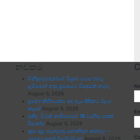
නවතම
C
විනිසුරුවරුන්ගේ විශ්‍රාම වයස ඉහළ
දැමීමෙන් නඩු ප්‍රමාදයට විසඳුමක් නැහැ
N
August 6, 2026
ප්‍රදේශ කිහිපයකට අද පැය 05කට ජලය
කැපේ
August 6, 2026
Em
අකිල විරාජ් කාරියවසම් 18 වැනිදා තෙක්
රිමාන්ඩ්
August 6, 2026
කුස තුළ සැඟවුණු නොනිදන කම්හල –
C
වෛද්‍ය සුගත් විජේවර්ධන
August 6, 2026