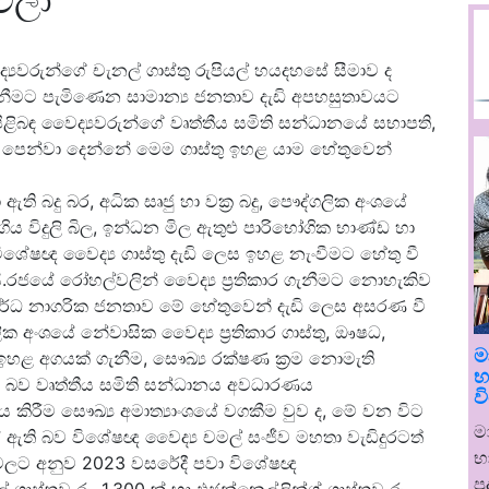
මවලා
වරුන්ගේ චැනල් ගාස්තු රුපියල් හයදහසේ සීමාව ද
ගැනීමට පැමිණෙන සාමාන්‍ය ජනතාව දැඩි අපහසුතාවයට
 පිළිබඳ වෛද්‍යවරුන්ගේ වෘත්තීය සමිති සන්ධානයේ සභාපති,
ු පෙන්වා දෙන්නේ මෙම ගාස්තු ඉහළ යාම හේතුවෙන්
ි බදු බර, අධික සෘජු හා වක්‍ර බදු, පෞද්ගලික අංශයේ
 විදුලි බිල, ඉන්ධන මිල ඇතුළු පාරිභෝගික භාණ්ඩ හා
ේෂඥ වෛද්‍ය ගාස්තු දැඩි ලෙස ඉහළ නැංවීමට හේතු වී
.රජයේ රෝහල්වලින් වෛද්‍ය ප්‍රතිකාර ගැනීමට නොහැකිව
අර්ධ නාගරික ජනතාව මේ හේතුවෙන් දැඩි ලෙස අසරණ වී
 අංශයේ නේවාසික වෛද්‍ය ප්‍රතිකාර ගාස්තු, ඖෂධ,
ම
ස ඉහළ අගයක් ගැනීම, සෞඛ්‍ය රක්ෂණ ක්‍රම නොමැති
භ
 බව වෘත්තීය සමිති සන්ධානය අවධාරණය
ව
කිරීම සෞඛ්‍ය අමාත්‍යාංශයේ වගකීම වුව ද, මේ වන විට
ම
් ඇති බව විශේෂඥ වෛද්‍ය චමල් සංජීව මහතා වැඩිදුරටත්
භ
තාවලට අනුව 2023 වසරේදී පවා විශේෂඥ
ප