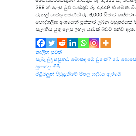
වෛද්‍යවරයෙකුගේ ගාස්තුව රු. 2,500 ක්, රෝහල් 
399 ක් ලෙස මුළු ගාස්තුව රු. 4,449 ක් පමණ
චැනල් ගාස්තු පමණක් රු. 6,000 සීමාව ඉක්මව
පෞද්ගලික අංශයෙන් ප්‍රතිකාර ලබන බහුතරයක් මැ
සැලකිය යුතු ලෙස ඉහළ යාමක් බවට පත්ව ඇත.
කාලීන පුවත්
Post
සැබෑ බුදු සසුනට මොකද මේ වුණේ? මේ පොසො
සුමංගල හිමි
navigation
පිළි­ම­ලුන් පිටු­දැ­කීමේ සීතල යුද්ධය ඇරඹේ