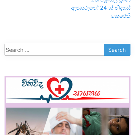
ඇපකරුවෝ 24 ක් නිදහස්
කෙරෙති