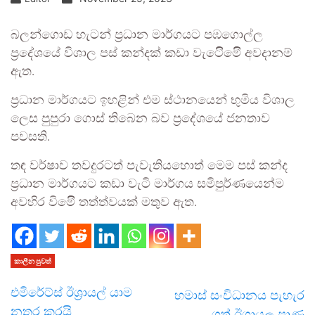
බලන්ගොඩ හැටන් ප්‍රධාන මාර්ගයට පඹගොල්ල
ප්‍රදේශයේ විශාල පස් කන්දක් කඩා වැටෙිිමෙිි අවදානම්
ඇත.
ප්‍රධාන මාර්ගයට ඉහළින් එම ස්ථානයෙන් භුමිය විශාල
ලෙස පුපුරා ගොස් තිබෙන බව ⁣ප්‍රදේශයේ ජනතාව
පවසති.
තඳ වර්ෂාව තවදුරටත් පැවැතියහොත් මෙම පස් කන්ද
ප්‍රධාන මාර්ගයට කඩා වැටි මාර්ගය සමිපුර්ණයෙන්ම
අවහිර විමෙිි තත්ත්වයක් මතුව ඇත.
කාලීන පුවත්
එමිරේට්ස් ඊශ්‍රායල් යාම
හමාස් සංවිධානය පැහැර
නතර කරයි
ගත් ඊශ්‍රායල ප්‍රාණ