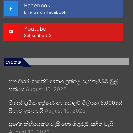
Facebook
Like us on Facebook
Youtube
Subscribe US
නවතම
පහ වසර ශිෂ්‍යත්ව විභාග ප්‍රතිඵල සැප්තැම්බර් මුල්
සතියේ
August 10, 2026
විදෙස් ශ්‍රමික ප්‍රේෂණ ඇ. ඩොලර් මිලියන 5,000සේ
සීමාව ඉක්මවයි
August 10, 2026
ප්‍රදේශ කිහිපයකට වැසි හෝ ගිගුරුම් සහිත වැසි
August 10, 2026