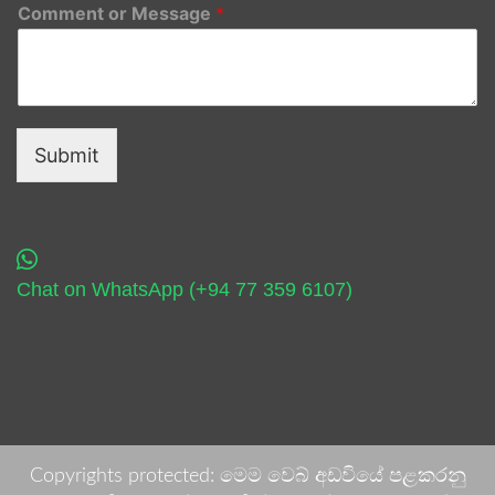
Comment or Message
*
Submit
Chat on WhatsApp (+94 77 359 6107)
Copyrights protected: මෙම වෙබ් අඩවියේ පළකරනු