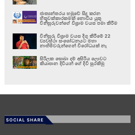
ජාත්‍යන්තරය හමුවේ සිදු කරන
හිතුවක්කාරකමක් නොවිය යුතු
විනිසුරුවන්ගේ විශ්‍රාම වයස පමා කිරීම
විනිසුරු විශ්‍රාම වයස දිගු කිරීමේ 22
ව්‍යවස්ථා සංශෝධනයට මහා
නාහිමිවරුන්ගෙන් විරෝධයක් නෑ
සිරිලක සොබා දම් අසිරිය ලොවට
කියාපාන දිවියන් ගේ දිවි සුරකිමු
SOCIAL SHARE