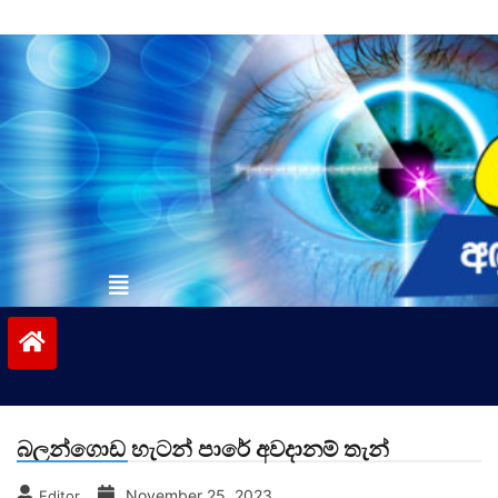
Skip
to
content
vinivida.lk
බලන්ගොඩ හැටන් පාරේ අවදානම් තැන්
November 25, 2023
Editor