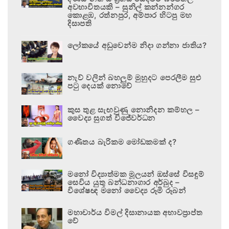
අවභාවිතයකි – සුනිල් කන්නන්ගර
කොළඹ, රත්නපුර, අම්පාර හිටපු මහ
දිසාපති
ලෝකයේ අඩුවෙන්ම නිදා ගන්නා ජාතිය?
නැව් වලින් බහලුම් මුහුදට පෙරලීම සුළු
පටු දෙයක් නොවේ
කුස තුළ සැඟවුණු නොනිදන කම්හල –
වෛද්‍ය සුගත් විජේවර්ධන
ගණිතය බැරිකම මෝඩකමක් ද?
මනෝ විද්‍යාත්මක මූලයන් ඔස්සේ විසඳුම්
සෙවිය යුතු බන්ධනාගාර අර්බුද –
විශේෂඥ මනෝ වෛද්‍ය රූමි රූබන්
මහාචාර්ය විමල් දිසානායක අභාවප්‍රාප්ත
වේ