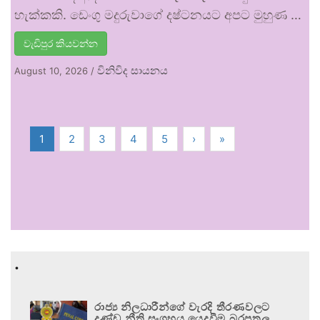
හැක්කකි. ඩෙංගු මදුරුවාගේ දෂ්ටනයට අපට මුහුණ …
වැඩිපුර කියවන්න
විනිවිද සායනය
August 10, 2026
/
1
2
3
4
5
›
»
.
රාජ්‍ය නිලධාරීන්ගේ වැරදි තීරණවලට
දණ්ඩ නීති සංග්‍රහය යෙදවීම බරපතල