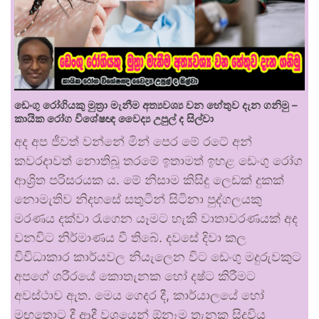
ඩෙංගු රෝගියකු ⁣මුත්‍රා මැනීම අත්‍යවශ්‍ය වන හේතුව දැන ගනිමු –
කායික රෝග විශේෂඥ වෛද්‍ය උපුල් ද සිල්වා
අද අප ජීවත් වන්නේ මින් පෙර මේ රටේ අන්
කවරදාවත් නොතිබූ තරමේ ඉතාමත් ඉහළ ඩෙංගු රෝග
ආශ්‍රිත පරිසරයක ය. මේ නිසාම කිසිදු ලෙඩක් දුකක්
නොමැතිව නිදහසේ සතුටින් සිටිනා පුද්ගලයකු
මරණය දක්වා රැගෙන යෑමට හැකි වාතාවරණයක් අද
වනවිට නිර්මාණය වී තිබේ. දවසේ දිවා කල
විවිධාකාර කාර්යවල නියැලෙන විට ඩෙංගු මදුරුවකුට
අපගේ ශරීරයේ කොතැනක හෝ දෂ්ට කිරීමට
අවස්ථාව ඇත. මෙය ගෙදර දී, කාර්යාලයේ හෝ
මඟතොට දී ආදී වශයෙන් ඕනෑම තැනක සිදුවිය