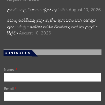
උසස් පෙළ විභාගය අදින් ඇරඹෙයි
August 10, 2026
ඩෙංගු රෝගියකු ⁣මුත්‍රා මැනීම අත්‍යවශ්‍ය වන හේතුව
දැන ගනිමු – කායික රෝග විශේෂඥ වෛද්‍ය උපුල් ද
සිල්වා
August 10, 2026
CONTACT US
Name
*
Email
*