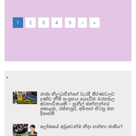
1
2
3
4
5
›
»
.
රාජ්‍ය නිලධාරීන්ගේ වැරදි තීරණවලට
දණ්ඩ නීති සංග්‍රහය යෙදවීම බරපතල
අවභාවිතයකි – සුනිල් කන්නන්ගර
කොළඹ, රත්නපුර, අම්පාර හිටපු මහ
දිසාපති
ලෝකයේ අඩුවෙන්ම නිදා ගන්නා ජාතිය?