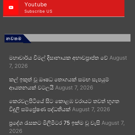
Youtube
Subscribe US
නවතම
මහාචාර්ය විමල් දිසානායක අභාවප්‍රාප්ත වේ
August
7, 2026
කල් ඉකුත් වූ ඖෂධ තොගයක් සමඟ සැපයුම්
ආයතනයක් වටලයි
August 7, 2026
කෙරවලපිටියේ සිට කොළඹ වරායට තවත් භූගත
විදුලි සම්ප්‍රේෂණ පද්ධතියක්
August 7, 2026
ප්‍රදේශ රැසකට මිලිමීටර 75 ඉක්ම වූ වැසි
August 7,
2026