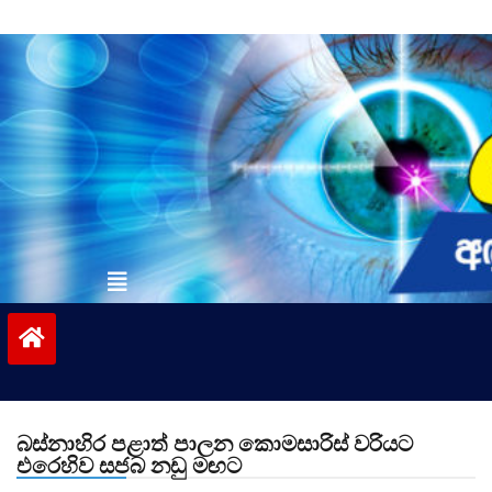
Skip
to
content
vinivida.lk
බස්නාහිර පළාත් පාලන කොමසාරිස් වරියට
එරෙහිව සජබ නඩු මඟට