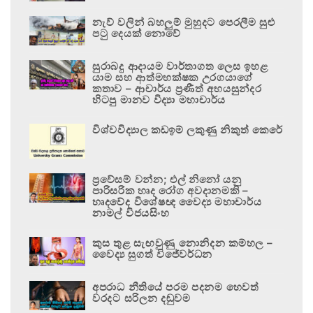
නැව් වලින් බහලුම් මුහුදට පෙරලීම සුළු
පටු දෙයක් නොවේ
සුරාබදු ආදායම වාර්තාගත ලෙස ඉහළ
යාම සහ ආත්මභක්ෂක උරගයාගේ
කතාව – ආචාර්ය ප්‍රණීත් අභයසුන්දර
හිටපු මානව විද්‍යා මහාචාර්ය
විශ්වවිද්‍යාල කඩඉම් ලකුණු නිකුත් කෙරේ
ප්‍රවේසම් වන්න; එල් නිනෝ යනු
පාරිසරික හෘද රෝග අවදානමකි –
හෘදවේද විශේෂඥ වෛද්‍ය මහාචාර්ය
නාමල් විජයසිංහ
කුස තුළ සැඟවුණු නොනිදන කම්හල –
වෛද්‍ය සුගත් විජේවර්ධන
අපරාධ නීතියේ පරම පදනම හෙවත්
වරදට සරිලන දඬුවම