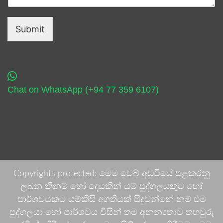
Submit
Chat on WhatsApp (+94 77 359 6107)
Copyrights protected: මෙම වෙබ් අඩවියේ පළකරනු
ලබන කිනම් හෝ දෙයකින් යම් පුද්ගලයකුට හෝ
පාර්ශවයකට යම්කිසි අගතියක් සිදුවන්නේ නම් එම
පුද්ගලයා හෝ පාර්ශවය විසින් තම අනන්‍යතාව තහවුරු