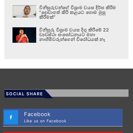
විනිසුරුවන්ගේ විශ්‍රාම වයස දීර්ඝ කිරීම
“දොවාගත් කිරි කළයට ගොම මුසු
කිරීමක්”
විනිසුරු විශ්‍රාම වයස දිගු කිරීමේ 22
ව්‍යවස්ථා සංශෝධනයට මහා
නාහිමිවරුන්ගෙන් විරෝධයක් නෑ
SOCIAL SHARE
Facebook
Like us on Facebook