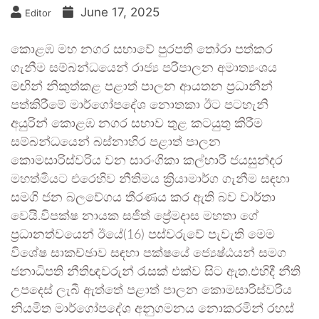
June 17, 2025
Editor
කොළඹ මහ නගර සභාවේ පුරපති තෝරා පත්කර
ගැනීම සම්බන්ධයෙන් රාජ්‍ය පරිපාලන අමාත්‍යංශය
මඟින් නිකුත්කළ පළාත් පාලන ආයතන ප්‍රධානීන්
පත්කිරීමේ මාර්ගෝපදේශ නොතකා ඊට පටහැනි
අයුරින් කොළඹ නගර සභාව තුළ කටයුතු කිරීම
සම්බන්ධයෙන් බස්නාහිර පළාත් පාලන
කොමසාරිස්වරිය වන සාරංගිකා කල්හාරී ජයසුන්දර
මහත්මියට එරෙහිව නීතිමය ක්‍රියාමාර්ග ගැනීම සඳහා
සමගි ජන බලවේගය තීරණය කර ඇති බව වාර්තා
වෙයි.විපක්ෂ නායක සජිත් ප්‍රේමදාස මහතා ගේ
ප්‍රධානත්වයෙන් ඊයේ(16) පස්වරුවේ පැවැති මෙම
විශේෂ සාකච්ඡාව සඳහා පක්ෂයේ ජ්‍යෙෂ්ඨයන් සමග
ජනාධිපති නීතිඥවරුන් රැසක් එක්ව සිට ඇත.එහිදී නීති
උපදෙස් ලැබී ඇත්තේ පළාත් පාලන කොමසාරිස්වරිය
නියමිත මාර්ගෝපදේශ අනුගමනය නොකරමින් රහස්