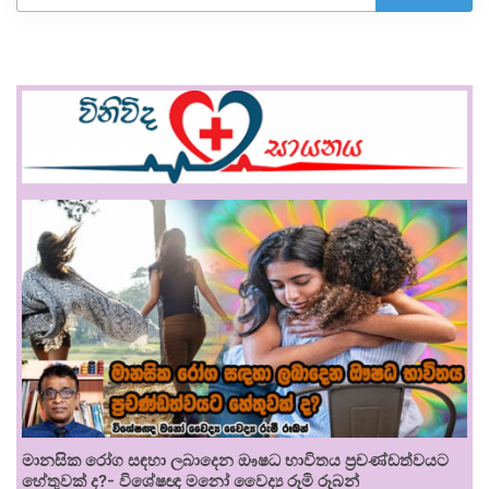
මානසික රෝග සඳහා ලබාදෙන ඖෂධ භාවිතය ප්‍රචණ්ඩත්වයට
හේතුවක් ද?- විශේෂඥ මනෝ වෛද්‍ය රූමි රූබන්