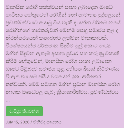
මානසික රෝගී තත්ත්වයන් සඳහා ලබාදෙන ඖෂධ
භාවිතය හේතුවෙන් රෝගීන් හෝ සාමාන්‍ය පුද්ගලයන්
ප්‍රචණ්ඩත්වයට යොමු විය හැකි ද යන්න වර්තමානයේ
රෝගීන්ගේ භාරකරුවන් මෙන්ම පොදු සමාජය තුළ ද
නිරන්තරයෙන් කතාබහට ලක්වන මාතෘකාවකි.
විශේෂයෙන්ම වර්තමාන සිදුවීම් මුල් කොට මාධ්‍ය
මඟින් සිදුවන ඇතැම් අසත්‍ය ප්‍රචාර සහ කරුණු විකෘති
කිරීම් හේතුවෙන්, මානසික රෝග සඳහා ලබාදෙන
ඖෂධ පිළිබඳව සමාජය තුළ අනියත බියක් නිර්මාණය
වී ඇත.එය සමාජයීය වශයෙන් ඉතා අහිතකර
තත්වයකි. මෙම සටහන මඟින් ප්‍රධාන මානසික රෝග
නාශක ඖෂධවල සැබෑ ක්‍රියාකාරීත්වය, ප්‍රචණ්ඩත්වය
…
වැඩිපුර කියවන්න
විනිවිද සායනය
July 15, 2026
/