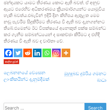
ඡන්දයකට යාමට තීරණය කොට ඇති බවත්, ඒ අනුව
ඇයට එරෙහිව අධිකරණමය ක්‍රියාමාර්ගයන්ට යොමුවිය
හැකි බවත්ය.එබැවින් ඉදිරි දින කිහිපය ඇතුළත මෙම
නඩු පැවරීම සිදුකිරීමට තීරණය වී ඇති බව දැනගන්නට
තිබේ.එමෙන්ම ඊට විපක්ෂයේ අනෙකුත් පක්ෂ සම්බන්ධ
කර ගැනීම සම්බන්ධයෙන් ද සාකච්ඡා කිරීමට ද එහිදී
තීරණය වී ඇති බව ද වාර්තා වේ.
කාලීන පුවත්
ලෙබනනයේ වෙසෙන
මුහුදුබඩ දුම්රිය ගමනට
ලාංකිකයින්ට දැනුම්දීමක්
බාධා