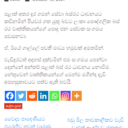
පළාත් අතර දුර ගමන් සේවා බස්රථ ධාවනයට
කඩිනමින් පියවර ගත යුතු බවට ලංකා පෞද්ගලික බස්
රථ වෘත්තිකයන්ගේ පොදු ජන සේවක සංගමය
පවසනවා.
ඒ, ඊයේ ගාල්ලේ පවතී මාධ්‍ය හමුවක් අමතමින්.
වැඩිදුරටත් අදහස් දක්වමින් එම සංගමය පෙන්වා
දෙන්නේ අන්තර් පළාත් බස් රථ ධාවනය නොවීම
හේතුවෙන් වෘත්තිකයන්ගේ මෙන්ම මගින්ද දැඩි
අපහසුතාවයට පත්ව ඇති බවයි.
කාලීන පුවත්
වෛද්‍ය පාදෙණියට
බඩු මිල තාවකාලිකව වැඩි
එරෙහිව තවත් වාරණ
වුණත් ආණ්ඩුව ජනතාව