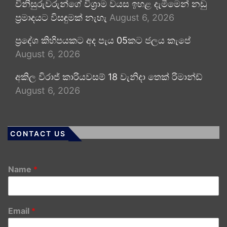
විනිසුරුවරුන්ගේ විශ්‍රාම වයස ඉහළ දැමීමෙන් නඩු
ප්‍රමාදයට විසඳුමක් නැහැ
August 6, 2026
ප්‍රදේශ කිහිපයකට අද පැය 05කට ජලය කැපේ
August 6, 2026
අකිල විරාජ් කාරියවසම් 18 වැනිදා තෙක් රිමාන්ඩ්
August 6, 2026
CONTACT US
Name
*
Email
*