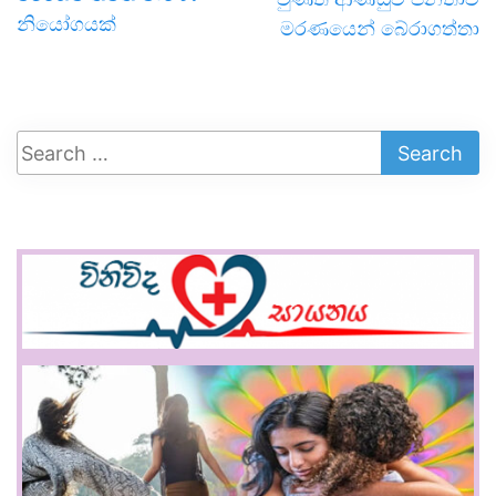
නියෝගයක්
මරණයෙන් බේරාගත්තා