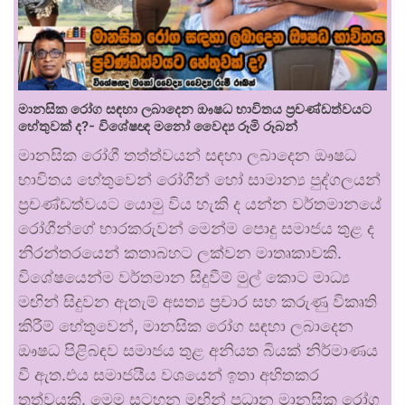
මානසික රෝග සඳහා ලබාදෙන ඖෂධ භාවිතය ප්‍රචණ්ඩත්වයට
හේතුවක් ද?- විශේෂඥ මනෝ වෛද්‍ය රූමි රූබන්
මානසික රෝගී තත්ත්වයන් සඳහා ලබාදෙන ඖෂධ
භාවිතය හේතුවෙන් රෝගීන් හෝ සාමාන්‍ය පුද්ගලයන්
ප්‍රචණ්ඩත්වයට යොමු විය හැකි ද යන්න වර්තමානයේ
රෝගීන්ගේ භාරකරුවන් මෙන්ම පොදු සමාජය තුළ ද
නිරන්තරයෙන් කතාබහට ලක්වන මාතෘකාවකි.
විශේෂයෙන්ම වර්තමාන සිදුවීම් මුල් කොට මාධ්‍ය
මඟින් සිදුවන ඇතැම් අසත්‍ය ප්‍රචාර සහ කරුණු විකෘති
කිරීම් හේතුවෙන්, මානසික රෝග සඳහා ලබාදෙන
ඖෂධ පිළිබඳව සමාජය තුළ අනියත බියක් නිර්මාණය
වී ඇත.එය සමාජයීය වශයෙන් ඉතා අහිතකර
තත්වයකි. මෙම සටහන මඟින් ප්‍රධාන මානසික රෝග