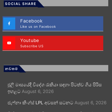
SOCIAL SHARE
Facebook
Like us on Facebook
Youtube
Subscribe US
නවතම
ජූලි මාසයේදී විදේශ රැකියා සඳහා පිටත්ව ගිය පිරිස
ඉහළට
August 6, 2026
ජැෆ්නා කිංග්ස් LPL අවසන් සටනට
August 6, 2026