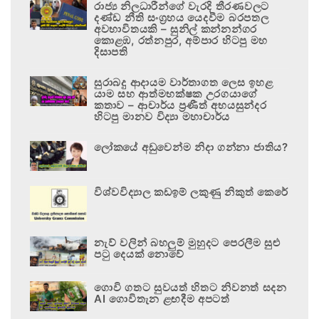
රාජ්‍ය නිලධාරීන්ගේ වැරදි තීරණවලට
දණ්ඩ නීති සංග්‍රහය යෙදවීම බරපතල
අවභාවිතයකි – සුනිල් කන්නන්ගර
කොළඹ, රත්නපුර, අම්පාර හිටපු මහ
දිසාපති
සුරාබදු ආදායම වාර්තාගත ලෙස ඉහළ
යාම සහ ආත්මභක්ෂක උරගයාගේ
කතාව – ආචාර්ය ප්‍රණීත් අභයසුන්දර
හිටපු මානව විද්‍යා මහාචාර්ය
ලෝකයේ අඩුවෙන්ම නිදා ගන්නා ජාතිය?
විශ්වවිද්‍යාල කඩඉම් ලකුණු නිකුත් කෙරේ
නැව් වලින් බහලුම් මුහුදට පෙරලීම සුළු
පටු දෙයක් නොවේ
ගොවි ගතට සුවයත් හිතට නිවනත් සදන
AI ගොවිතැන ළඟදීම අපටත්