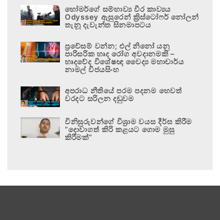
හෝමර්ගේ සම්භාව්‍ය වීර කාව්‍යය
Odyssey ඇසුරෙන් ක්‍රිස්ටෝෆර් නෝලන්
තැනූ දැවැන්ත සිනමාපටය
ප්‍රවේසම් වන්න; එල් නිනෝ යනු
පාරිසරික හෘද රෝග අවදානමකි –
හෘදවේද විශේෂඥ වෛද්‍ය මහාචාර්ය
නාමල් විජයසිංහ
අපරාධ නීතියේ පරම පදනම හෙවත්
වරදට සරිලන දඬුවම
විනිසුරුවන්ගේ විශ්‍රාම වයස දීර්ඝ කිරීම
“දොවාගත් කිරි කළයට ගොම මුසු
කිරීමක්”