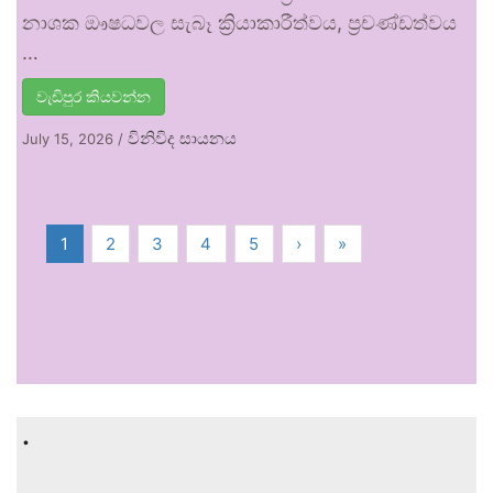
නාශක ඖෂධවල සැබෑ ක්‍රියාකාරීත්වය, ප්‍රචණ්ඩත්වය
…
වැඩිපුර කියවන්න
විනිවිද සායනය
July 15, 2026
/
1
2
3
4
5
›
»
.