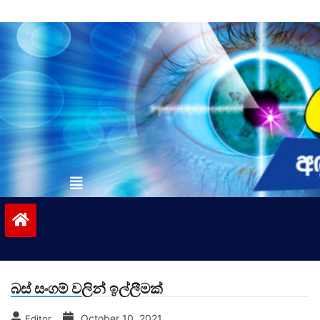
Skip
to
content
vinivida.lk
බස් සංගම් වලින් ඉල්ලීමක්
October 10, 2021
Editor