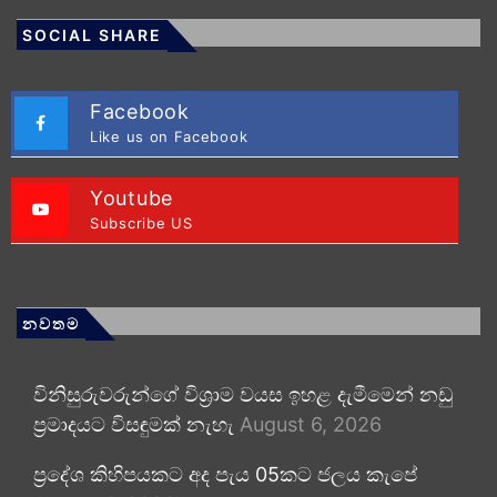
SOCIAL SHARE
Facebook
Like us on Facebook
Youtube
Subscribe US
නවතම
විනිසුරුවරුන්ගේ විශ්‍රාම වයස ඉහළ දැමීමෙන් නඩු
ප්‍රමාදයට විසඳුමක් නැහැ
August 6, 2026
ප්‍රදේශ කිහිපයකට අද පැය 05කට ජලය කැපේ