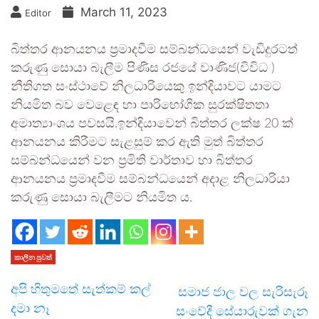
March 11, 2023
Editor
බිත්තර ආනයනය ප‍්‍රමාදවීම සම්බන්ධයෙන් වැඩිදුරටත්
කරුණු සොයා බැලීම පිණිස රජයේ වාණිජ(විවිධ )
නීතිගත සංස්ථාවේ නිලධාරියෙකු ඉන්දියාවට යාමට
නියමිත බව වෙළෙඳ හා පාරිභෝගික සුරක්ෂිතතා
අමාත්‍යාංශය පවසයි.ඉන්දියාවෙන් බිත්තර ලක්ෂ 20 ක්
ආනයනය කිරීමට සැළසුම් කර ඇති මුත් බිත්තර
සම්බන්ධයෙන් වන ප‍්‍රමිති වාර්තාව හා බිත්තර
ආනයනය ප‍්‍රමාදවීම සම්බන්ධයෙන් අදාළ නිලධාරියා
කරුණු සොයා බැලීමට නියමිත ය.
කාලීන පුවත්
අපි හිතුමතේ සැත්කම් කල්
සමාජ ජාල වල සැරිසැරූ
දමා නෑ
සංවේදී සේයාරුවක් ගැන