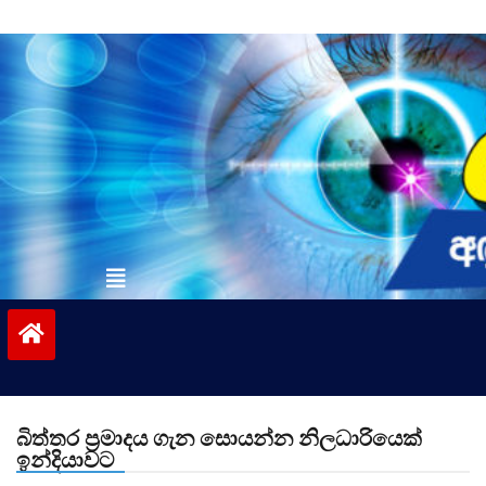
Skip
to
content
vinivida.lk
බිත්තර ප්‍රමාදය ගැන සොයන්න නිලධාරියෙක්
ඉන්දියාවට