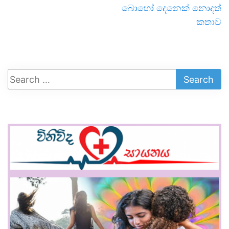
බොහෝ දෙනෙක් නොදත්
කතාව