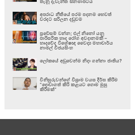
තැනූ දැවැන්ත සිනමාපටය
අපරාධ නීතියේ පරම පදනම හෙවත්
වරදට සරිලන දඬුවම
ප්‍රවේසම් වන්න; එල් නිනෝ යනු
පාරිසරික හෘද රෝග අවදානමකි –
හෘදවේද විශේෂඥ වෛද්‍ය මහාචාර්ය
නාමල් විජයසිංහ
ලෝකයේ අඩුවෙන්ම නිදා ගන්නා ජාතිය?
විනිසුරුවන්ගේ විශ්‍රාම වයස දීර්ඝ කිරීම
“දොවාගත් කිරි කළයට ගොම මුසු
කිරීමක්”