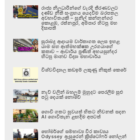
රාජ්‍ය නිලධාරීන්ගේ වැරදි තීරණවලට
දණ්ඩ නීති සංග්‍රහය යෙදවීම බරපතල
අවභාවිතයකි – සුනිල් කන්නන්ගර
කොළඹ, රත්නපුර, අම්පාර හිටපු මහ
දිසාපති
සුරාබදු ආදායම වාර්තාගත ලෙස ඉහළ
යාම සහ ආත්මභක්ෂක උරගයාගේ
කතාව – ආචාර්ය ප්‍රණීත් අභයසුන්දර
හිටපු මානව විද්‍යා මහාචාර්ය
විශ්වවිද්‍යාල කඩඉම් ලකුණු නිකුත් කෙරේ
නැව් වලින් බහලුම් මුහුදට පෙරලීම සුළු
පටු දෙයක් නොවේ
ගොවි ගතට සුවයත් හිතට නිවනත් සදන
AI ගොවිතැන ළඟදීම අපටත්
හෝමර්ගේ සම්භාව්‍ය වීර කාව්‍යය
Odyssey ඇසුරෙන් ක්‍රිස්ටෝෆර් නෝලන්