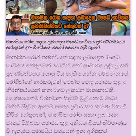
මානසික රෝග සඳහා ලබාදෙන ඖෂධ භාවිතය ප්‍රචණ්ඩත්වයට
හේතුවක් ද?- විශේෂඥ මනෝ වෛද්‍ය රූමි රූබන්
මානසික රෝගී තත්ත්වයන් සඳහා ලබාදෙන ඖෂධ
භාවිතය හේතුවෙන් රෝගීන් හෝ සාමාන්‍ය පුද්ගලයන්
ප්‍රචණ්ඩත්වයට යොමු විය හැකි ද යන්න වර්තමානයේ
රෝගීන්ගේ භාරකරුවන් මෙන්ම පොදු සමාජය තුළ ද
නිරන්තරයෙන් කතාබහට ලක්වන මාතෘකාවකි.
විශේෂයෙන්ම වර්තමාන සිදුවීම් මුල් කොට මාධ්‍ය
මඟින් සිදුවන ඇතැම් අසත්‍ය ප්‍රචාර සහ කරුණු විකෘති
කිරීම් හේතුවෙන්, මානසික රෝග සඳහා ලබාදෙන
ඖෂධ පිළිබඳව සමාජය තුළ අනියත බියක් නිර්මාණය
වී ඇත.එය සමාජයීය වශයෙන් ඉතා අහිතකර