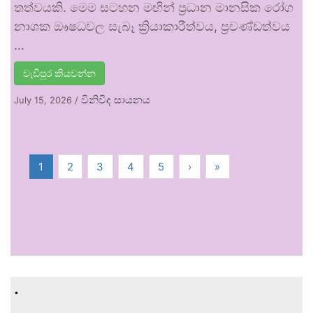
තත්වයකි. මෙම සටහන මඟින් ප්‍රධාන මානසික රෝග
නාශක ඖෂධවල සැබෑ ක්‍රියාකාරීත්වය, ප්‍රචණ්ඩත්වය
…
වැඩිපුර කියවන්න
විනිවිද සායනය
July 15, 2026
/
1
2
3
4
5
›
»
.