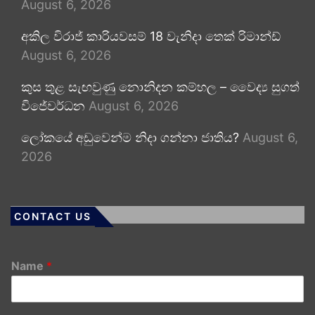
August 6, 2026
අකිල විරාජ් කාරියවසම් 18 වැනිදා තෙක් රිමාන්ඩ්
August 6, 2026
කුස තුළ සැඟවුණු නොනිදන කම්හල – වෛද්‍ය සුගත්
විජේවර්ධන
August 6, 2026
ලෝකයේ අඩුවෙන්ම නිදා ගන්නා ජාතිය?
August 6,
2026
CONTACT US
Name
*