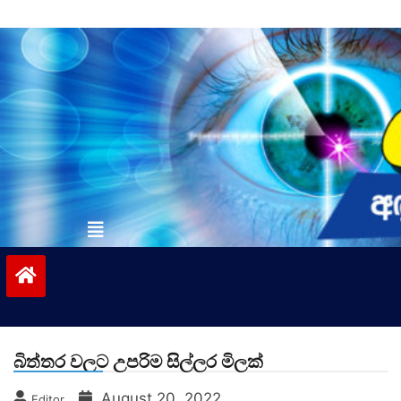
Skip
to
content
vinivida.lk
බිත්තර වලට උපරිම සිල්ලර මිලක්
August 20, 2022
Editor