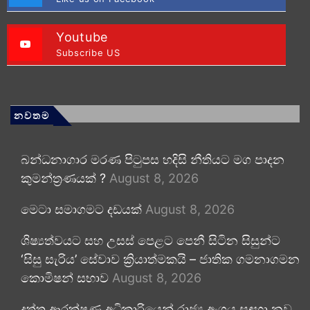
Youtube
Subscribe US
නවතම
බන්ධනාගාර මරණ පිටුපස හදිසි නීතියට මග පාදන
කුමන්ත්‍රණයක් ?
August 8, 2026
මෙටා සමාගමට දඩයක්
August 8, 2026
ශිෂ්‍යත්වයට සහ උසස් පෙළට පෙනී සිටින සිසුන්ට
‘සිසු සැරිය’ සේවාව ක්‍රියාත්මකයි – ජාතික ගමනාගමන
කොමිෂන් සභාව
August 8, 2026
දත්ත ආරක්ෂණ අධිකාරියෙන් රාජ්‍ය අංශය සඳහා නව