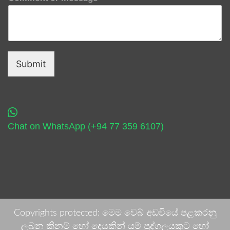
Submit
Chat on WhatsApp (+94 77 359 6107)
Copyrights protected: මෙම වෙබ් අඩවියේ පළකරනු
ලබන කිනම් හෝ දෙයකින් යම් පුද්ගලයකුට හෝ