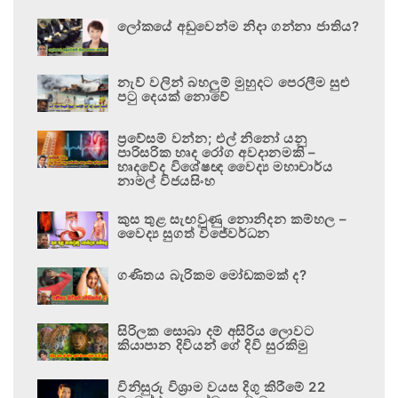
ලෝකයේ අඩුවෙන්ම නිදා ගන්නා ජාතිය?
නැව් වලින් බහලුම් මුහුදට පෙරලීම සුළු
පටු දෙයක් නොවේ
ප්‍රවේසම් වන්න; එල් නිනෝ යනු
පාරිසරික හෘද රෝග අවදානමකි –
හෘදවේද විශේෂඥ වෛද්‍ය මහාචාර්ය
නාමල් විජයසිංහ
කුස තුළ සැඟවුණු නොනිදන කම්හල –
වෛද්‍ය සුගත් විජේවර්ධන
ගණිතය බැරිකම මෝඩකමක් ද?
සිරිලක සොබා දම් අසිරිය ලොවට
කියාපාන දිවියන් ගේ දිවි සුරකිමු
විනිසුරු විශ්‍රාම වයස දිගු කිරීමේ 22