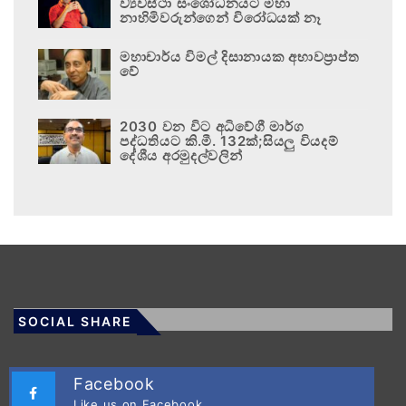
ව්‍යවස්ථා සංශෝධනයට මහා
නාහිමිවරුන්ගෙන් විරෝධයක් නෑ
මහාචාර්ය විමල් දිසානායක අභාවප්‍රාප්ත
වේ
2030 වන විට අධිවේගී මාර්ග
පද්ධතියට කි.මී. 132ක්;සියලු වියදම්
දේශීය අරමුදල්වලින්
SOCIAL SHARE
Facebook
Like us on Facebook