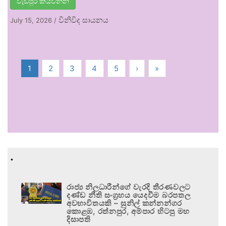
වැඩිපුර කියවන්න
විනිවිද සායනය
July 15, 2026
/
1
2
3
4
5
›
»
.
රාජ්‍ය නිලධාරීන්ගේ වැරදි තීරණවලට
දණ්ඩ නීති සංග්‍රහය යෙදවීම බරපතල
අවභාවිතයකි – සුනිල් කන්නන්ගර
කොළඹ, රත්නපුර, අම්පාර හිටපු මහ
දිසාපති