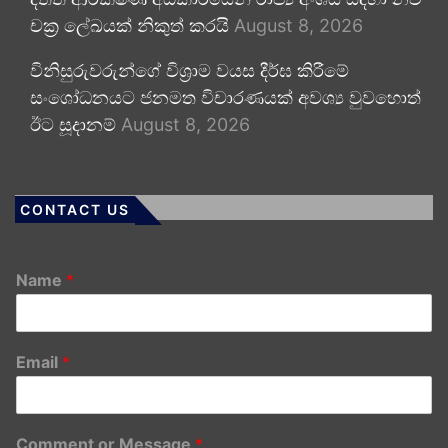
චක්‍ර ලේඛයක් නිකුත් කරයි
August 8, 2026
විනිසුරුවරුන්ගේ විශ්‍රාම වයස දීර්ඝ කිරීමේ
සංශෝධනයට ජනමත විචාරණයක් අවශ්‍ය වුවහොත්
ඊට සූදානම්
August 8, 2026
CONTACT US
Name
*
Email
*
Comment or Message
*