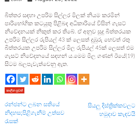
බිත්තර සඳහා උපරිම සිල්ලර මිලක් නියම කරමින්
පාරිභෝගික කටයුතු පිළිබද අධිකාරියේ විසින් ගැසට්
නිවේදනයක් නිකුත් කර තිබේ. ඒ අනුව සුදු බිත්තරයක
උපරිම සිල්ලර රුපියල් 43 ක් ලෙසත් දුඹුරු හෙවත් රතු
බිත්තරයක උපරිම සිල්ලර මිල රුපියල් 45ක් ලෙසත් එම
ගැසට් නිවේදනයේ සඳහන් ය.මෙම මිල ගණන් ඊයේ(19)
සිටම බලපැවැත්වෙනු ඇත.
කාලීන පුවත්
රන්ජන්ට ලබන සතියේ
සියලු දිස්ත්‍රික්කවලට
නිදහස;පිළිගැනීම් උත්සව
හමුදාව කැඳවයි
රැසක්