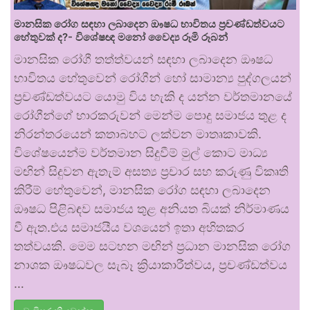
මානසික රෝග සඳහා ලබාදෙන ඖෂධ භාවිතය ප්‍රචණ්ඩත්වයට
හේතුවක් ද?- විශේෂඥ මනෝ වෛද්‍ය රූමි රූබන්
මානසික රෝගී තත්ත්වයන් සඳහා ලබාදෙන ඖෂධ
භාවිතය හේතුවෙන් රෝගීන් හෝ සාමාන්‍ය පුද්ගලයන්
ප්‍රචණ්ඩත්වයට යොමු විය හැකි ද යන්න වර්තමානයේ
රෝගීන්ගේ භාරකරුවන් මෙන්ම පොදු සමාජය තුළ ද
නිරන්තරයෙන් කතාබහට ලක්වන මාතෘකාවකි.
විශේෂයෙන්ම වර්තමාන සිදුවීම් මුල් කොට මාධ්‍ය
මඟින් සිදුවන ඇතැම් අසත්‍ය ප්‍රචාර සහ කරුණු විකෘති
කිරීම් හේතුවෙන්, මානසික රෝග සඳහා ලබාදෙන
ඖෂධ පිළිබඳව සමාජය තුළ අනියත බියක් නිර්මාණය
වී ඇත.එය සමාජයීය වශයෙන් ඉතා අහිතකර
තත්වයකි. මෙම සටහන මඟින් ප්‍රධාන මානසික රෝග
නාශක ඖෂධවල සැබෑ ක්‍රියාකාරීත්වය, ප්‍රචණ්ඩත්වය
…