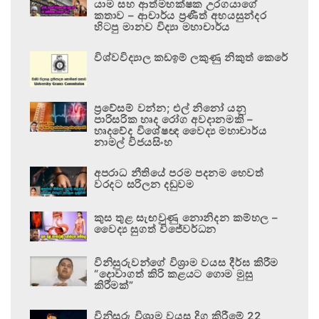
යාම සහ ආත්මභක්ෂක උරගයාගේ
කතාව – ආචාර්ය ප්‍රණීත් අභයසුන්දර
හිටපු මානව විද්‍යා මහාචාර්ය
විශ්වවිද්‍යාල කඩඉම් ලකුණු නිකුත් කෙරේ
ප්‍රවේසම් වන්න; එල් නිනෝ යනු
පාරිසරික හෘද රෝග අවදානමකි –
හෘදවේද විශේෂඥ වෛද්‍ය මහාචාර්ය
නාමල් විජයසිංහ
අපරාධ නීතියේ පරම පදනම හෙවත්
වරදට සරිලන දඬුවම
කුස තුළ සැඟවුණු නොනිදන කම්හල –
වෛද්‍ය සුගත් විජේවර්ධන
විනිසුරුවන්ගේ විශ්‍රාම වයස දීර්ඝ කිරීම
“දොවාගත් කිරි කළයට ගොම මුසු
කිරීමක්”
විනිසුරු විශ්‍රාම වයස දිගු කිරීමේ 22