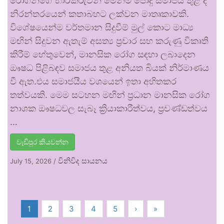
රෝගීන්ගේ භාරකරුවන් මෙන්ම පොදු සමාජය තුළ ද
නිරන්තරයෙන් කතාබහට ලක්වන මාතෘකාවකි.
විශේෂයෙන්ම වර්තමාන සිදුවීම් මුල් කොට මාධ්‍ය
මඟින් සිදුවන ඇතැම් අසත්‍ය ප්‍රචාර සහ කරුණු විකෘති
කිරීම් හේතුවෙන්, මානසික රෝග සඳහා ලබාදෙන
ඖෂධ පිළිබඳව සමාජය තුළ අනියත බියක් නිර්මාණය
වී ඇත.එය සමාජයීය වශයෙන් ඉතා අහිතකර
තත්වයකි. මෙම සටහන මඟින් ප්‍රධාන මානසික රෝග
නාශක ඖෂධවල සැබෑ ක්‍රියාකාරීත්වය, ප්‍රචණ්ඩත්වය
…
වැඩිපුර කියවන්න
විනිවිද සායනය
July 15, 2026
/
1
2
3
4
5
›
»