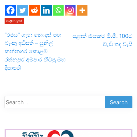
කාලීන පුවත්
“රජය” ගැන නොදත් මහ
පළාත් රැසකට මි.මී. 100ට
බැංකු අධිපති – සුනිල්
වැඩි තද වැසි
කන්නගර කොළඹ
රත්නපුර අම්පාර හිටපු මහ
දිසාපති