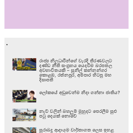
.
රාජ්‍ය නිලධාරීන්ගේ වැරදි තීරණවලට
දණ්ඩ නීති සංග්‍රහය යෙදවීම බරපතල
අවභාවිතයකි – සුනිල් කන්නන්ගර
කොළඹ, රත්නපුර, අම්පාර හිටපු මහ
දිසාපති
ලෝකයේ අඩුවෙන්ම නිදා ගන්නා ජාතිය?
නැව් වලින් බහලුම් මුහුදට පෙරලීම සුළු
පටු දෙයක් නොවේ
සුරාබදු ආදායම වාර්තාගත ලෙස ඉහළ