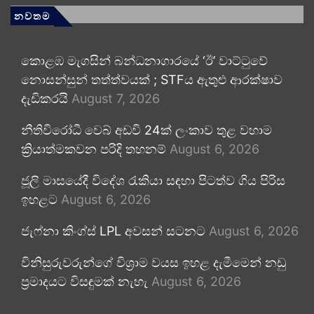
නවතම
කොළඹ මැගසින් බන්ධනාගාරයේ ‘ඊ’ වාට්ටුවේ
නොසන්සුන් තත්ත්වයක් ; STFය ඇතුළු ආරක්ෂාව
දැඩිකරයි
August 7, 2026
නීතිවිරෝධී වෙබ් අඩවි 24ක් ලංකාව තුළ වහාම
ක්‍රියාත්මකවන පරිදි තහනම්
August 6, 2026
ජූලි මාසයේදී විදේශ රැකියා සඳහා පිටත්ව ගිය පිරිස
ඉහළට
August 6, 2026
ජැෆ්නා කිංග්ස් LPL අවසන් සටනට
August 6, 2026
විනිසුරුවරුන්ගේ විශ්‍රාම වයස ඉහළ දැමීමෙන් නඩු
ප්‍රමාදයට විසඳුමක් නැහැ
August 6, 2026