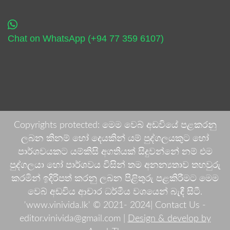
Chat on WhatsApp (+94 77 359 6107)
Copyrights protected: මෙම වෙබ් අඩවියේ පළකරනු
ලබන කිනම් හෝ දෙයකින් යම් පුද්ගලයකුට හෝ
පාර්ශවයකට යම්කිසි අගතියක් සිදුවන්නේ නම් එම
පුද්ගලයා හෝ පාර්ශවය විසින් තම අනන්‍යතාව තහවුරු
කරමින් ඉදිරිපත් කරනු ලබන පිළිතුරු පළකිරීමට මෙම
වෙබ් අඩවිය ආචාර ධර්මීය වශයෙන් බැඳී සිටී.
'www.vinivida.lk' © 2021- 2024| Contact Us -
editor.vinivida@gmail.com |
Design & develop by