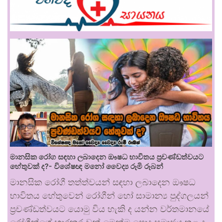
මානසික රෝග සඳහා ලබාදෙන ඖෂධ භාවිතය ප්‍රචණ්ඩත්වයට
හේතුවක් ද?- විශේෂඥ මනෝ වෛද්‍ය රූමි රූබන්
මානසික රෝගී තත්ත්වයන් සඳහා ලබාදෙන ඖෂධ
භාවිතය හේතුවෙන් රෝගීන් හෝ සාමාන්‍ය පුද්ගලයන්
ප්‍රචණ්ඩත්වයට යොමු විය හැකි ද යන්න වර්තමානයේ