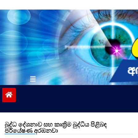
Skip
to
content
vinivida.lk
බුද්ධ දේශනාව සහ කෘත්‍රිම බුද්ධිය පිළිබඳ
පර්යේෂණ අරඹනවා