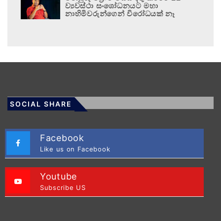
ව්‍යවස්ථා සංශෝධනයට මහා
නාහිමිවරුන්ගෙන් විරෝධයක් නෑ
SOCIAL SHARE
Facebook
Like us on Facebook
Youtube
Subscribe US