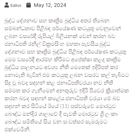
May 12, 2024
Editor
බුද්ධ දේශනාව සහ කෘත්‍රිම බුද්ධිය අතර තිබෙන
සම්බන්ධතාව පිළිබඳ පර්යේෂණ කටයුතු වෙනුවෙන්
ලබන වසරේදී රුපියල් බිලියනක් වෙන් කරන බව
ජනාධිපති රනිල් වික්‍රමසිංහ මහතා පැවසීය.බුද්ධ
දේශනාව සහ කෘත්‍රිම බුද්ධිය පිළිබඳ පර්යේෂණ කටයුතු
මෙම වසරේදී ආරම්භ කිරීමට අපේක්ෂා කළද කෘත්‍රිම
බුද්ධිය පාලනයට අවශ්‍ය නීති මෙතෙක් ඉදිරිපත් කර
නොමැති බැවින් එම කටයුතු ලබන වසරට කල් තැබීමට
සිදු වූ බවද සඳහන් කළ ජනාධිපතිවරයා නව නීති
සම්මත කර ගැනීමෙන් අනතුරුව ඉදිරි පියවර ක්‍රියාත්මක
කරන බවද සඳහන් කළේය.ජනාධිපති වරයා මේ බව
සඳහන් කර සිටියේ ඊයේ (11) පස්වරුවේ මොරටුව
බෞද්ධ මන්දිර ශාලාවේ දී පැවති මොරටුව ශ්‍රී ලංකා
බෞද්ධ සමිතියේ සිය වන සංවත්සර සැමරුමට
එක්වෙමිනි.