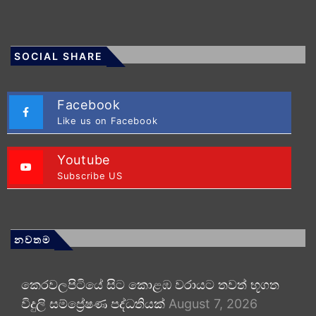
SOCIAL SHARE
Facebook
Like us on Facebook
Youtube
Subscribe US
නවතම
කෙරවලපිටියේ සිට කොළඹ වරායට තවත් භූගත
විදුලි සම්ප්‍රේෂණ පද්ධතියක්
August 7, 2026