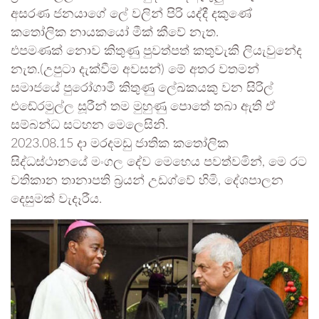
අසරණ ජනයාගේ ලේ වලින් පිරි යද්දී දකු⁣ණේ
කතෝලික නායකයෝ මීක් කීවේ නැත.
එපමණක් නොව කිතුණු පුවත්පත් කතුවැකි ලියැවුනේද
නැත.(උපුටා දැක්වීම අවසන්) මේ අතර වතමන්
සමාජයේ පුරෝගාමී කිතුණු ලේඛකයකු වන සිරිල්
එඬේරමුල්ල සූරීන් තම මුහුණු පොතේ තබා ඇති ඒ
සම්බන්ධ සටහන මෙලෙසිනි.
2023.08.15 දා මරදමඩු ජාතික කතෝලික
සිද්ධස්ථානයේ මංගල දේව මෙහෙය පවත්වමින්, මෙ රට
වතිකාන තානාපති බ්‍රයන් උඩග්වේ හිමි, දේශපාලන
දෙසුමක් වැදෑරීය.