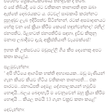
එරෙහිව ශ්‍රේෂ්ඨාධිකරණය තීන්දුවක් දී තිබේ.
එ සේ තිබියදී, මෙ රට වතිකාන තානාපති අත ඔබා
ඇත්තේ දෙබරයකට ය. රටවල් සාමකාමී කරන්නට
පුහුණුව ලැබ ඉදිරිපත්ව සිටින්නන්, රටක් අසමාදානයට
හේතු වන සේ ක්‍රියා කිරීම කෙසේ හඳුන්වන්නද? රනිල්
ජනපතිට, ඊළඟටත් ජනපතිවීම සඳහා, ද්‍රවිඩ කිතුනු
මනාප ලබාදීමට දැරූ අක්‍රිස්තියානි වෑයමක්සේ?
ඉහත කී උත්සවයට මඩුපල්ලි ගිය කීප දෙනෙකු අපට
කතා කළේය.
පළමුවැන්නා:
” අපි හිටියෙ ආගමික භක්ති අභ්‍යාසයක…මඩු මෑණියන්
ගැන කියව කියව හිටිය වතිකාන තානාපති…. එක
පාරටම…ජනාධිපති දෙමළ දේශපාලකයන් හමුවීම
හොඳයි…බලය බෙදාහැරී ම වෙනුවෙන් ඔහු ක්‍රියා කිරිම
හොඳයි … කියල තමයි 13 ගැන වක්‍රව කතා කළේ”
දෙවැන්නා: