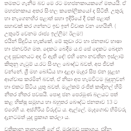
තමතට ගැනීම බව මෙ රට මහජනකායකගේ මතය‍යි. ඒ
මහජනකාය අතර සිංහල කතෝලිකයෝ ද සිටිති. උතුරු
හා නැගෙනහිර පළාත් සභා ඉදිරියේ දී එක් පළාත්
සභාවක් කර ගන්නට ඉඩ ඉන් විවෘත වන හෙයිනි. (
උතුරේ වෙනම රාජ්‍ය ඉල්ලීම! ඊලම!)
එයින් සිදුවිය හැක්කේ, මේ කුඩා රට හා ජනතාව භාෂා
හා ජනවර්ග මත, දෙකට බෙදීම ය.එ සේ දෙකට බෙදන
ලද සුඩානයට අද වී ඇති දේ! එහි නො නවතින ඉස්ලාම්
කිතුනු ගැටුම් ය.රට සිංහල බෞද්ධ බවත්, අප ජීවත්
වන්නේ, ශ්‍රී මහ බෝධිය හා දළදා මැදුර සිප එන සුළඟ
ආශ්වාස කරමින් බවත්, ඒ නිසා අප හැමවිටම බුදුනුවන්
හා එකට සිටිය යුතු බවත්, මැල්කම් රංජිත් කාදිනල් හිමි
නිතර නිතර පවසයි. පොදු ජන පෙරමුණ බලයට පත්
කළ භික්ෂූ සමූහය හා බහුතර බෞද්ධ ජනතාව 13 ට
එරෙහි ය. අස්ගිරිය විරුද්ධ ය. ඇල්ලේ, මැදගොඩ හිමිවරු
දැනටමත් යුද ප්‍රකාශ කරලා ය.
වතිකාන තානාපති ගේ ඒ, මරඳමඩු ප්‍රකාශය, එදින