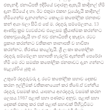
එතැනදී, ජනාධිපති ඉදිරියේ වදාරනු ඇතැයි කාදිනල් හිමි
දැන සිටියේ ද හා, ඊට එතුමා එකඟ වූයේදැයි කාදිනල්
හිමිගෙන්ම දැනගන්නට කොළඹ කතෝලික ජනතාව
කන් අයා බලා සිටී.එ සේ ම, රදගුරු සම්මේලනය, 13
ආණ්ඩු ක්‍රම ව්‍යවස්ථාව එලෙසම ක්‍රියාත්මක කරන්නට
එකඟවූයේදැයි හා ඒ බව ජනාධිපති ද කැඳවා, රටට
ප්‍රකාශ කරන්නට වතිකාන තානාපති ව භාවිතා
කරන්නට, තීරණය කළේදැයි, ශ්‍රී ලංකා කතෝලික
රදගුරු සම්මේලන සභාපති හැරල්ඩ් ඇන්තනි පෙරේරා
හිමි මෙ රට සමස්ත කතෝලික ජනතාවට දැන ගන්නට
සැළැස්විය යුතු ය.
උතුරේ රදගුරුවරු ද, රටේ කතෝලික සභාව දෙකඩ
කරන ඉල්ලීමක් වතිකානයෙන් කර තිබේ.ඒ වන්නිය
රදගුරු වසමක් කර, යාපනය අගරදගුරු වසමක් කරන
ලෙසය.1987 පළාත් සභා පණතට අනුව, පළාත් සභා
දෙකක් එකතු කර එක් පළාත් සභාවක් පිහිටුවීමට