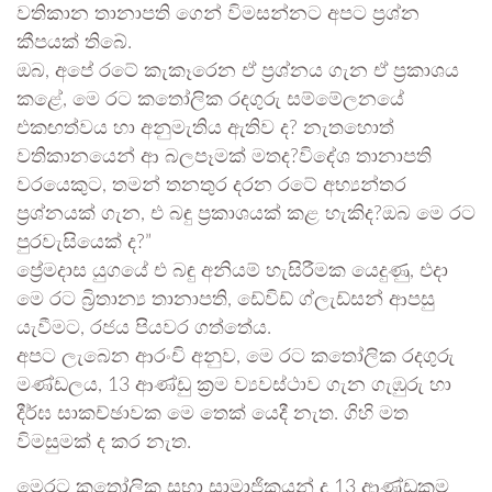
වතිකාන තානාපති ගෙන් විමසන්නට අපට ප්‍රශ්න
කීපයක් තිබේ.
ඔබ, අපේ රටේ කැකෑරෙන ඒ ප්‍රශ්නය ගැන ඒ ප්‍රකාශය
කළේ, මෙ රට කතෝලික රදගුරු සම්මේලනයේ
එකඟත්වය හා අනුමැතිය ඇතිව ද? නැතහොත්
වතිකානයෙන් ආ බලපෑමක් මතද?විදේශ තානාපති
වරයෙකුට, තමන් තනතුර දරන රටේ අභ්‍යන්තර
ප්‍රශ්නයක් ගැන, එ බඳු ප්‍රකාශයක් කළ හැකිද?ඔබ මෙ රට
පුරවැසියෙක් ද?”
ප්‍රේමදාස යුගයේ එ බඳු අනියම් හැසිරීමක යෙදුණු, එදා
මෙ රට බ්‍රිතාන්‍ය තානාපති, ඩේවිඩ් ග්ලැඩ්සන් ආපසු
යැවීමට, රජය පියවර ගත්තේය.
අපට ලැබෙන ආරංචි අනුව, මෙ රට කතෝලික රදගුරු
මණ්ඩලය, 13 ආණ්ඩු ක්‍රම ව්‍යවස්ථාව ගැන ගැඹුරු හා
දීර්ඝ සාකච්ඡාවක මෙ තෙක් යෙදී නැත. ගිහි මත
විමසුමක් ද කර නැත.
මෙරට කතෝලික සභා සාමාජිකයන් ද 13 ආණ්ඩුක්‍රම