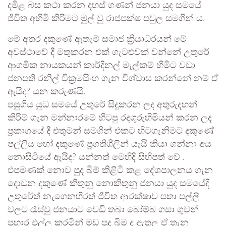
දමිළ බස කථා කරන දහස් ගණන් ජනයා යුද සමයේ
ජිවිත අහිමි කිරිමට මුල් වු රාජපක්ෂ පවුල සමගින් ය.
මේ අතර දකුණේ ඇතැම් සමාජ ක්‍රියාධරයන් මේ
අවස්ථාවේ දී මතුකරන එක් ගැටළුවක් වන්නේ උතුරේ
ආගමික නායකයන් කාර්දිනල් මැල්කම් හිමිට වඩා
ජනපති රනිල් වික්‍රමසිංහ ගැන විශ්වාස කරන්නේ නම් ඒ
ඇයිද? යන කරුණයි.
පසුගිය යුධ සමයේ උතුරේ සිදුකරන ලද අතුරුදහන්
කිරිම් ගැන මන්නාරමේ හිටපු රදගුරුහිමියන් කරන ලද
ප්‍රකාශයේ දී එතුමන් සමගින් එකට හිටගැනිමට දකුණේ
පල්ලිය හෝ දකුණේ ප්‍රගතිශීලින් යැයි කියා ගන්නා අය
නොසිටියේ ඇයිද? යන්නත් මෙහිදි සිහිපත් වේ .
එපමණක් නොව පුද බිම් කිළිටි කළ දේශපාලනය ගැන
දොඩන දකු⁣⁣ණේ කිතුනු නොකිතුනු ජනයා යුද සමයේදි
උතුරේත් නැගෙනහිරත් ජිවිත ආරක්ෂාව පතා පල්ලි
වලට රැස්වු ජනයාට වෙඩි තබා බෝම්බ ගසා ගුවන්
ප්‍රහාර එල්ල කරමින් මඩ පුද බිම ද ඇතුලු ඒ තැන