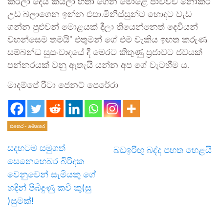
කරලා දෙයි කියලා හිතා ගෙන මොළේ පාවිචිචි නොකර
උඩ බලාගෙන ඉන්න එපා.මිනිස්සුන්ට හොඳට වැඩ
ගන්න පුළුවන් මොළයක් දීලා තියෙන්නෙත් දෙවියන්
වහන්සෙම තමයි” එතුමන් ගේ එම වැකිය ඉහත කරුණ
සම්බන්ධ සුසංවාදයේ දී මෙරට කිතුණු ප්‍රජාවට ජවයක්
පන්නරයක් වනු ඇතැයි යන්න අප ගේ වැටහීම ය.
මාදම්පේ රීටා ජෙනට් පෙරේරා
එතෙර - මෙතෙර
සදහටම සමුගත්
බඩඉරිඟු බද්ද පහත හෙළ‍යි
සෙනෙහෙබර බිරිඳක
වෙනුවෙන් සැමියකු ගේ
හදින් පිබිදුණු කවි කු(සු
)සුමක්!