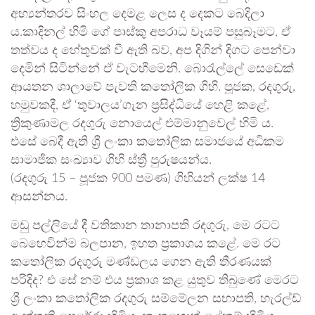
අභ්‍යන්තරව සිංහල දෙමළ ලෙස ද දෙකට බෙදිලා
ය.කාදිනල් හිමි ගේ පාස්කු අපරාධ වෑයම් පසුබෑමට, ඒ
තත්වය ද හේතුවක් වී ඇති බව, අප දිගින් දිගට පෙන්වා
දෙමින් සිටින්නේ ඒ වැටහීමෙනි. බොරැල්ලේ සෙඩෙක්
ආයතන ශාලාවේ පැවති කතෝලික ගිහි. පූජක, රදගුරු,
හමුවකදී, ඒ ‘තුවාලය’ගැන ප්‍රසිද්ධියේ හෙළි කළේ,
ත්‍රිකුණාමල රදගුරු නොයෙල් එම්මානුවෙල් හිමි ය.
එසේ බෙදී ඇති ශ්‍රී ලංකා කතෝලික සමාජයේ අධිකම
සාමාජික සංඛ්‍යාව ගිහි ස්ත්‍රී පුරුෂයන්ය.
(රදගුරු 15 – පූජක 900 පමණ) ගිහියන් ලක්ෂ 14
ආසන්නය.
මඩු පල්ලියේ දී වතිකාන තානාපති රදගුරු, මෙ රටට
බෙහෙවින්ම බලපාන, ඉහත ප්‍රකාශය කළේ. මෙ රට
කතෝලික රදගුරු මණ්ඩලය ගෙන ඇති තීරණයක්
පරිදිද? එ සේ නම් එය ප්‍රකාශ කළ යුතුව තිබුණේ මෙරට
ශ්‍රී ලංකා කතෝලික රදගුරු සම්මේලන සභාපති, හැරල්ඩ්