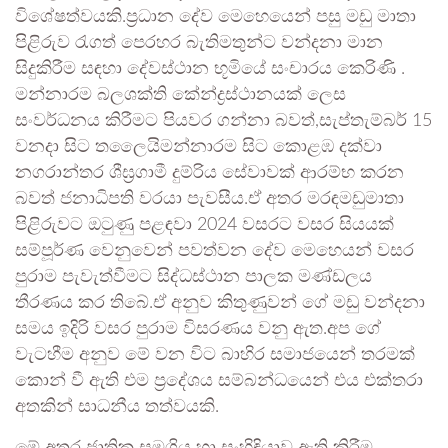
විශේෂත්වයකි.ප්‍රධාන දේව මෙහෙයෙන් පසු මඩු මාතා
පිළිරුව රැගත් පෙරහර බැතිමතුන්ට වන්දනා මාන
සිදුකිරීම සඳහා දේවස්ථාන භූමියේ සංචාරය කෙරිණි .
මන්නාරම බලශක්ති කේන්ද්‍රස්ථානයක් ලෙස
සංවර්ධනය කිරීමට පියවර ගන්නා බවත්,සැප්තැම්බර් 15
වනදා සිට තලෛයිමන්නාරම සිට කොළඹ දක්වා
නගරාන්තර ශීඝ්‍රගාමී දුම්රිය සේවාවක් ආරම්භ කරන
බවත් ජනාධිපති වරයා පැවසීය.ඒ අතර මරඳමඩුමාතා
පිළිරුවට ඔටුණු පළඳවා 2024 වසරට වසර සියයක්
සම්පූර්ණ වෙනුවෙන් පවත්වන දේව මෙහෙයන් වසර
පුරාම පැවැත්වීමට සිද්ධස්ථාන පාලක මණ්ඩලය
තීරණය කර තිබේ.ඒ අනුව කිතුණුවන් ගේ මඩු වන්දනා
සමය ඉදිරි වසර පුරාම විසරණය වනු ඇත.අප ගේ
වැටහීම අනුව මේ වන විට බාහිර සමාජයෙන් තරමක්
කොන් වී ඇති එම ප්‍රදේශය සම්බන්ධයෙන් එය එක්තරා
අතකින් සාධනීය තත්වයකි.