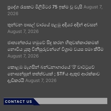
ප්‍රදේශ රැසකට මිලිමීටර 75 ඉක්ම වූ වැසි
August 7,
2026
තුන්වන පාසල් වාරයේ පළමු අදියර අදින් අවසන්
August 7, 2026
ජාත්‍යන්තරය හමුවේ සිදු කරන හිතුවක්කාරකමක්
නොවිය යුතු විනිසුරුවන්ගේ විශ්‍රාම වයස පමා කිරීම
August 7, 2026
කොළඹ මැගසින් බන්ධනාගාරයේ ‘ඊ’ වාට්ටුවේ
නොසන්සුන් තත්ත්වයක් ; STFය ඇතුළු ආරක්ෂාව
දැඩිකරයි
August 7, 2026
CONTACT US