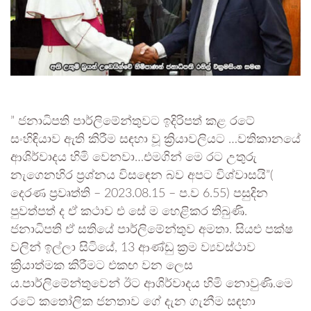
” ජනාධිපති පාර්ලිමේන්තුවට ඉදිරිපත් කළ රටේ
සංහිඳියාව ඇති කිරීම සඳහා වූ ක්‍රියාවලියට …වතිකානයේ
ආශිර්වාදය හිමි වෙනවා…එමගින් මෙ රට උතුරු
නැගෙනහිර ප්‍රශ්නය විසඳෙන බව අපට විශ්වාසයි”(
දෙරණ ප්‍රවෘත්ති – 2023.08.15 – ප.ව 6.55) පසුදින
පුවත්පත් ද ඒ කථාව එ සේ ම හෙළිකර තිබුණි.
ජනාධිපති ඒ සතියේ පාර්ලිමේන්තුව අමතා. සියළු පක්ෂ
වලින් ඉල්ලා සිටියේ, 13 ආණ්ඩු ක්‍රම ව්‍යවස්ථාව
ක්‍රියාත්මක කිරීමට එකඟ වන ලෙස
ය.පාර්ලිමේන්තුවෙන් ඊට ආශිර්වාදය හිමි නොවුණි.මෙ
රටේ කතෝලික ජනතාව ගේ දැන ගැනීම සඳහා