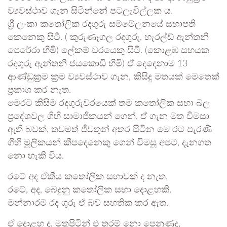
ව්‍යවස්ථාව ගැන සිටින්නේ පටලැවිල්ලක ය.
ශ්‍රී ලංකා කතෝලික රදගුරු සම්මේලනයේ සභාපති
කෙනෙකු සිටී. ( කුරුණෑගල රදගුරු, හැරල්ඩ් ඇන්තනි
පෙරේරා හිමි) ලේකම් වරයෙකු සිටී. (කොළඹ සහයක
රදගුරු ඇන්තනි ජයකොඩි හිමි) ඒ දෙදෙනාම 13
ආණ්ඩුක්‍රම ක්‍රම ව්‍යවස්ථාව ගැන, කිසිදු මතයක් මෙතෙක්
ප්‍රකාශ කර නැත.
මෙරට කිසිම රදගුරුවරයෙක් තම කතෝලික සභා බල
ප්‍රදේශවල ගිහි සාමාජිකයන් ගෙන්, ඒ ගැන මත විමසා
ඇති බවක්, තවමත් ජීවතුන් අතර සිටින මෙ රට පැරණි
ගිහි මූලිකයන් කීපදෙනෙකු ගෙන් විමසූ අපට, දැනගත
නො හැකි විය.
රටේ අද ඒකීය කතෝලික සභාවක් ද නැත.
රටේ, අද, බෙදුනු කතෝලික සභා දොළහකි.
මන්නාරම රද ගුරු ඒ බව සහතික කර ඇත.
ඒ දොළහ ද, මතුපිටින් එ තරම් නො පෙනුණද,