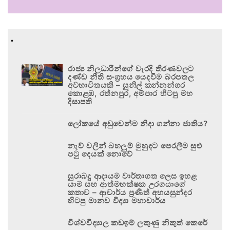
.
රාජ්‍ය නිලධාරීන්ගේ වැරදි තීරණවලට
දණ්ඩ නීති සංග්‍රහය යෙදවීම බරපතල
අවභාවිතයකි – සුනිල් කන්නන්ගර
කොළඹ, රත්නපුර, අම්පාර හිටපු මහ
දිසාපති
ලෝකයේ අඩුවෙන්ම නිදා ගන්නා ජාතිය?
නැව් වලින් බහලුම් මුහුදට පෙරලීම සුළු
පටු දෙයක් නොවේ
සුරාබදු ආදායම වාර්තාගත ලෙස ඉහළ
යාම සහ ආත්මභක්ෂක උරගයාගේ
කතාව – ආචාර්ය ප්‍රණීත් අභයසුන්දර
හිටපු මානව විද්‍යා මහාචාර්ය
විශ්වවිද්‍යාල කඩඉම් ලකුණු නිකුත් කෙරේ