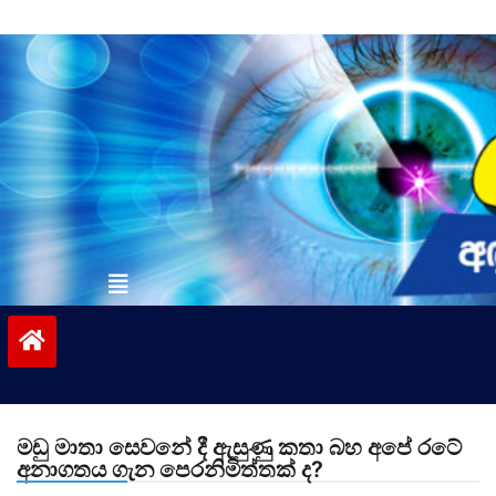
Skip
to
content
vinivida.lk
මඩු මාතා සෙවනේ දී ඇසුණු කතා බහ අපේ රටේ
අනාගතය ගැන පෙරනිමිත්තක් ද?