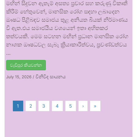
මඟින් සිදුවන ඇතැම් අසත්‍ය ප්‍රචාර සහ කරුණු විකෘති
කිරීම් හේතුවෙන්, මානසික රෝග සඳහා ලබාදෙන
ඖෂධ පිළිබඳව සමාජය තුළ අනියත බියක් නිර්මාණය
වී ඇත.එය සමාජයීය වශයෙන් ඉතා අහිතකර
තත්වයකි. මෙම සටහන මඟින් ප්‍රධාන මානසික රෝග
නාශක ඖෂධවල සැබෑ ක්‍රියාකාරීත්වය, ප්‍රචණ්ඩත්වය
…
වැඩිපුර කියවන්න
විනිවිද සායනය
July 15, 2026
/
1
2
3
4
5
›
»