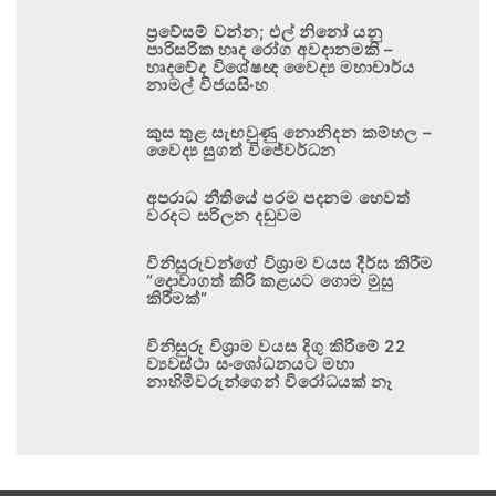
ප්‍රවේසම් වන්න; එල් නිනෝ යනු
පාරිසරික හෘද රෝග අවදානමකි –
හෘදවේද විශේෂඥ වෛද්‍ය මහාචාර්ය
නාමල් විජයසිංහ
කුස තුළ සැඟවුණු නොනිදන කම්හල –
වෛද්‍ය සුගත් විජේවර්ධන
අපරාධ නීතියේ පරම පදනම හෙවත්
වරදට සරිලන දඬුවම
විනිසුරුවන්ගේ විශ්‍රාම වයස දීර්ඝ කිරීම
“දොවාගත් කිරි කළයට ගොම මුසු
කිරීමක්”
විනිසුරු විශ්‍රාම වයස දිගු කිරීමේ 22
ව්‍යවස්ථා සංශෝධනයට මහා
නාහිමිවරුන්ගෙන් විරෝධයක් නෑ