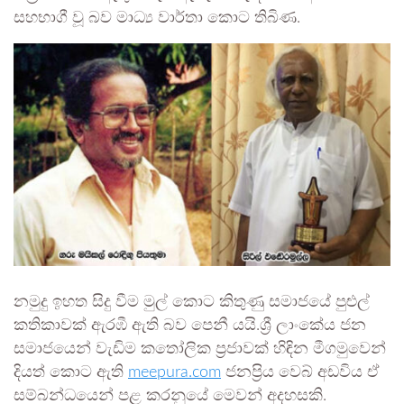
සහභාගී වූ බව මාධ්‍ය වාර්තා කොට තිබිණ.
නමුදු ඉහත සිදු වීම මුල් කොට කිතුණු සමාජයේ පුළුල්
කතිකාවක් ඇරඹී ඇති බව පෙනී යයි.ශ්‍රී ලාංකේය ජන
සමාජයෙන් වැඩිම කතෝලික ප්‍රජාවක් හිඳින මීගමුවෙන්
දියත් කොට ඇති
meepura.com
ජනප්‍රිය වෙබ් අඩවිය ඒ
සම්බන්ධයෙන් පළ කරනුයේ මෙවන් අදහසකි.