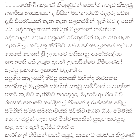
“……….මෙහි දී දකුණේ කිතුණුවන් මෙන්ම අතැම් කිතුණු
ආගමික නායකයන් ද විසින් මන්නාරමේ රදගුරු වෙත
දැඩි විරෝධයක් තැන තැන පළකරමින් ඇති බව ද පෙනී
යයි. දේශපාලකයන් කවදත් බලන්නේ තමන්ගේ
දේශපාලන න්‍යාය පත්‍රයන් වෙනුවෙන් තැන නොතැන
ගැන බලා කටයුතු කිරීමට ය.එය දේශපාලනයේ හැටි ය.
කෙසේ වෙතත් ශ්‍රී ලංකාවේ වතිකානු අපෝස්තලික
තානාපති අති උතුම් බ්‍රයන් උඩෙයිග්වේ හිමිපාණන්
පැවසු ප්‍රකාශය ඉතාමත් වැදගත් ය.
පසුගිය කාලයේදි හිටපු ජනපති මහින්ද රාජපක්ෂ
කාර්දිනල් මැල්කම් සමඟින් සතුටු සාමිචියේ යෙදෙමින්
එකට කෑමට ගැනීමට අගරදගුරු මැදුරට ආ ගිය බව
රහසක් නොවේ කාර්දිනල් හිමියන් ද රාජපක්ෂ පවුල
සමගින් සමීප සබදතාවයක් පවත්වාගෙන ගියා පමණක්
නොව ඔවුන් ගැන යම් විශ්වාසයකින් යුතුව කටයුතු
කළ බව ද දැන් ප්‍රසිද්ධ රහස් ය.
කාර්දිනල් හිමියන් එසේ පයුරු පාසනම් පවත්වා තිබුණේ