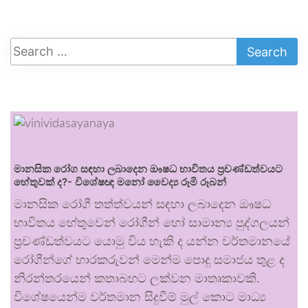
මානසික රෝග සඳහා ලබාදෙන ඖෂධ භාවිතය ප්‍රචණ්ඩත්වයට
හේතුවක් ද?- විශේෂඥ මනෝ වෛද්‍ය රූමි රූබන්
මානසික රෝගී තත්ත්වයන් සඳහා ලබාදෙන ඖෂධ
භාවිතය හේතුවෙන් රෝගීන් හෝ සාමාන්‍ය පුද්ගලයන්
ප්‍රචණ්ඩත්වයට යොමු විය හැකි ද යන්න වර්තමානයේ
රෝගීන්ගේ භාරකරුවන් මෙන්ම පොදු සමාජය තුළ ද
නිරන්තරයෙන් කතාබහට ලක්වන මාතෘකාවකි.
විශේෂයෙන්ම වර්තමාන සිදුවීම් මුල් කොට මාධ්‍ය