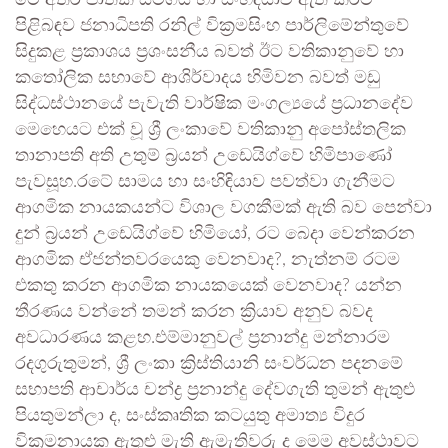
මේ අතර ජාතික සමගිය හා සංහිඳියාව ඇති කිරීම
පිළිබඳව ජනාධිපති රනිල් වික්‍රමසිංහ පාර්ලිමේන්තුවේ
සිදුකළ ප්‍රකාශය ප්‍රශංසනීය බවත් ඊට වතිකානුවේ හා
කතෝලික සභාවේ ආශිර්වාදය හිමිවන බවත් මඩු
සිද්ධස්ථානයේ පැවැති වාර්ෂික මංගල්‍යයේ ප්‍රධානදේව
මෙහෙයට එක් වූ ශ්‍රී ලංකාවේ වතිකානු අපෝස්තලික
තානාපති අති උතුම් බ්‍රයන් උඩෙයිග්වේ හිමිපාණෝ
පැවසූහ.රටේ සාමය හා සංහිඳියාව පවත්වා ගැනීමට
ආගමික නායකයන්ට විශාල වගකීමක් ඇති බව පෙන්වා
දුන් බ්‍රයන් උඩෙයිග්වේ හිමියෝ, රට බෙදා වෙන්කරන
ආගමික ඒජන්තවරයෙකු වෙනවාද?, නැත්නම් රටම
එකතු කරන ආගමික නායකයෙක් වෙනවාද? යන්න
තීරණය වන්නේ තමන් කරන ක්‍රියාව අනුව බවද
අවධාරණය කළහ.එම්මානුවල් ප්‍රනාන්දු මන්නාරම
රදගුරුතුමන්, ශ්‍රී ලංකා ක්‍රිස්තියානි සංවර්ධන පදනමේ
සභාපති ආචාර්ය චන්ද්‍ර ප්‍රනාන්දු දේවගැති තුමන් ඇතුළු
පියතුමන්ලා ද, සංස්කෘතික කටයුතු අමාත්‍ය විදුර
වික්‍රමනායක ඇතුළු මැති ඇමැතිවරු ද මෙම අවස්ථාවට