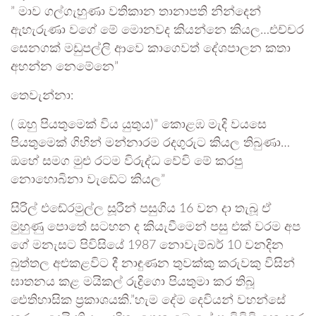
” මාව ගල්ගැහුණා වතිකාන තානාපති නින්දෙන්
ඇහැරුණා වගේ මේ මොනවද කියන්නෙ කියල…එච්චර
සෙනගක් මඩුපල්ලි ආවෙ කාගෙවත් දේශපාලන කතා
අහන්න නෙමේනෙ”
තෙවැන්නා:
( ඔහු පියතුමෙක් විය යුතුය)” කොළඹ මැදි වයසෙ
පියතුමෙක් ගිහින් මන්නාරම රදගුරුට කියල තිබුණා…
ඔහේ සමග මුළු රටම විරුද්ධ වේවි මේ කරපු
නොහොබිනා වැඩේට කියල”
සිරිල් එඬේරමුල්ල සූරීන් පසුගිය 16 වන දා තැබූ ඒ
මුහුණු පොතේ සටහන ද කියැවීමෙන් පසු එක් වරම අප
ගේ මනැසට පිවිසියේ 1987 නොවැම්බර් 10 වනදින
බුත්තල අළුකළවිට දී නාඳුණන තුවක්කු කරුවකු විසින්
ඝාතනය කළ මයිකල් රුද්‍රිගො පියතුමා කර තිබූ
ඓතිහාසික ප්‍රකාශයකි.”හැම දේම දෙවියන් වහන්සේ