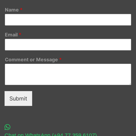
Name
*
Email
*
Comment or Message
*
Submit
Chat on WhatsApp (+94 77 359 6107)