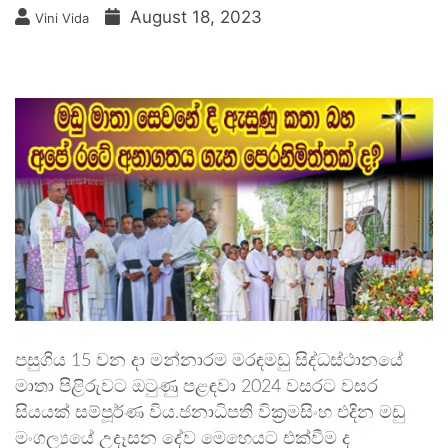
August 18, 2023
Vini Vida
පසුගිය 15 වන දා මන්නාරම මරඳමඩු සිද්ධස්ථානයේ
මාතා පිළිරුවට ඔටුණු පළඳවා 2024 වසරට වසර
සියයක් සම්පූර්ණ විය.ජනාධිපති වික්‍රමසිංහ එදින මඩු
මංගල්‍යයේ උදෑසන දේව මෙහෙයට එක්වීම ද