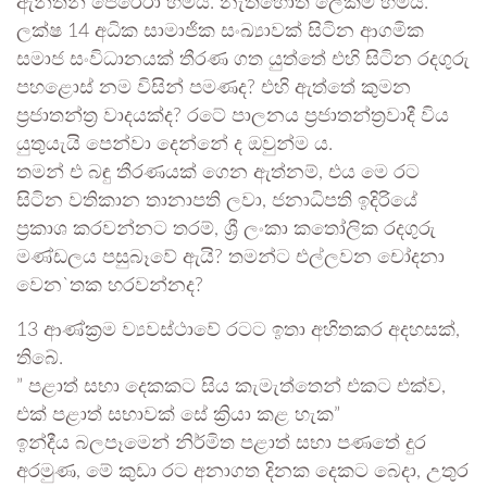
ඇන්තනි පෙරේරා හිමිය. නැතහොත් ලේකම් හිමිය.
ලක්ෂ 14 අධික සාමාජික සංඛ්‍යාවක් සිටින ආගමික
සමාජ සංවිධානයක් තීරණ ගත යුත්තේ එහි සිටින රදගුරු
පහළොස් නම විසින් පමණද? එහි ඇත්තේ කුමන
ප්‍රජාතන්ත්‍ර වාදයක්ද? රටේ පාලනය ප්‍රජාතන්ත්‍රවාදී විය
යුතුයැයි පෙන්වා දෙන්නේ ද ඔවුන්ම ය.
තමන් එ බඳු තීරණයක් ගෙන ඇත්නම්, එය මෙ රට
සිටින වතිකාන තානාපති ලවා, ජනාධිපති ඉදිරියේ
ප්‍රකාශ කරවන්නට තරම්, ශ්‍රී ලංකා කතෝලික රදගුරු
මණ්ඩලය පසුබෑවේ ඇයි? තමන්ට එල්ලවන චෝදනා
වෙන`තක හරවන්නද?
13 ආණ්ක්‍රම ව්‍යවස්ථාවේ රටට ඉතා අහිතකර අදහසක්,
තිබේ.
” පළාත් සභා දෙකකට සිය කැමැත්තෙන් එකට එක්ව,
එක් පළාත් සභාවක් සේ ක්‍රියා කළ හැක”
ඉන්දීය බලපෑමෙන් නිර්මිත පළාත් සභා පණතේ දුර
අරමුණ, මේ කුඩා රට අනාගත දිනක දෙකට බෙදා, උතුර