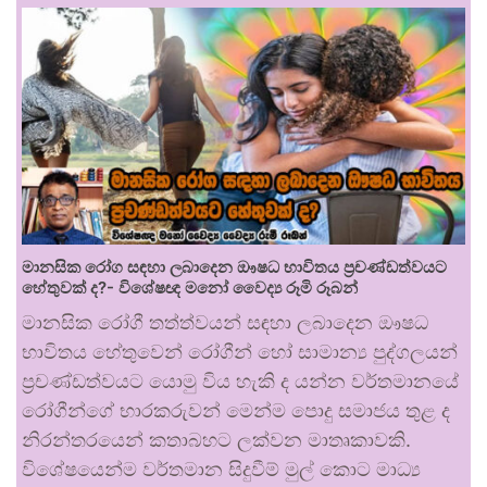
මානසික රෝග සඳහා ලබාදෙන ඖෂධ භාවිතය ප්‍රචණ්ඩත්වයට
හේතුවක් ද?- විශේෂඥ මනෝ වෛද්‍ය රූමි රූබන්
මානසික රෝගී තත්ත්වයන් සඳහා ලබාදෙන ඖෂධ
භාවිතය හේතුවෙන් රෝගීන් හෝ සාමාන්‍ය පුද්ගලයන්
ප්‍රචණ්ඩත්වයට යොමු විය හැකි ද යන්න වර්තමානයේ
රෝගීන්ගේ භාරකරුවන් මෙන්ම පොදු සමාජය තුළ ද
නිරන්තරයෙන් කතාබහට ලක්වන මාතෘකාවකි.
විශේෂයෙන්ම වර්තමාන සිදුවීම් මුල් කොට මාධ්‍ය