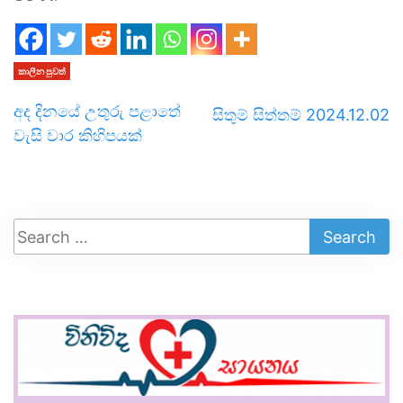
කාලීන පුවත්
අද දිනයේ උතුරු පළාතේ
සිතුම් සිත්තම් 2024.12.02
වැසි වාර කිහිපයක්