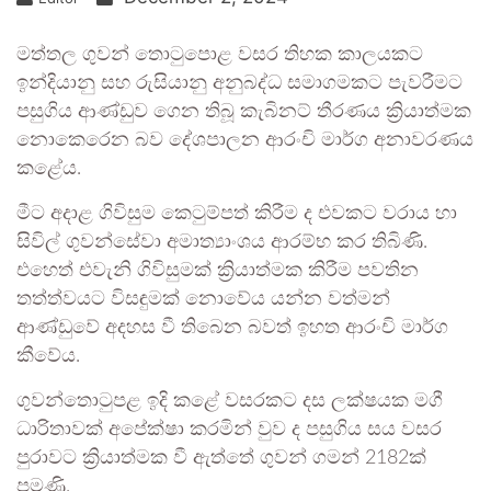
මත්තල ගුවන් තොටුපොළ වසර තිහක කාලයකට
ඉන්දියානු සහ රුසියානු අනුබද්ධ සමාගමකට පැවරීමට
පසුගිය ආණ්ඩුව ගෙන තිබූ කැබිනට් තීරණය ක්‍රියාත්මක
නොකෙරෙන බව දේශපාලන ආරංචි මාර්ග අනාවරණය
කළේය.
මීට අදාළ ගිවිසුම කෙටුම්පත් කිරීම ද එවකට වරාය හා
සිවිල් ගුවන්සේවා අමාත්‍යාංශය ආරම්භ කර තිබිණි.
එහෙත් එවැනි ගිවිසුමක් ක්‍රියාත්මක කිරීම පවතින
තත්ත්වයට විසඳුමක් ‍නොවේය යන්න වත්මන්
ආණ්ඩුවේ අදහස වී තිබෙන බවත් ඉහත ආරංචි මාර්ග
කීවේය.
ගුවන්තොටුපළ ඉදි කළේ වසරකට දස ලක්ෂයක මගී
ධාරිතාවක් අපේක්ෂා කරමින් වුව ද පසුගිය සය වසර
පුරාවට ක්‍රියාත්මක වී ඇත්තේ ගුවන් ගමන් 2182ක්
පමණි.