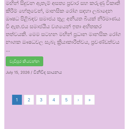
මඟින් සිදුවන ඇතැම් අසත්‍ය ප්‍රචාර සහ කරුණු විකෘති
කිරීම් හේතුවෙන්, මානසික රෝග සඳහා ලබාදෙන
ඖෂධ පිළිබඳව සමාජය තුළ අනියත බියක් නිර්මාණය
වී ඇත.එය සමාජයීය වශයෙන් ඉතා අහිතකර
තත්වයකි. මෙම සටහන මඟින් ප්‍රධාන මානසික රෝග
නාශක ඖෂධවල සැබෑ ක්‍රියාකාරීත්වය, ප්‍රචණ්ඩත්වය
…
වැඩිපුර කියවන්න
විනිවිද සායනය
July 15, 2026
/
1
2
3
4
5
›
»