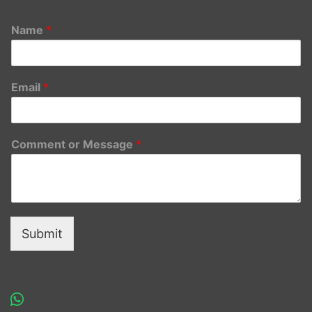
Name
*
Email
*
Comment or Message
*
Submit