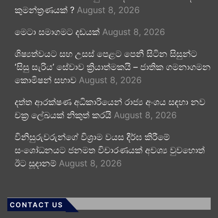
කුමන්ත්‍රණයක් ?
August 8, 2026
මෙටා සමාගමට දඩයක්
August 8, 2026
ශිෂ්‍යත්වයට සහ උසස් පෙළට පෙනී සිටින සිසුන්ට
‘සිසු සැරිය’ සේවාව ක්‍රියාත්මකයි – ජාතික ගමනාගමන
කොමිෂන් සභාව
August 8, 2026
දත්ත ආරක්ෂණ අධිකාරියෙන් රාජ්‍ය අංශය සඳහා නව
චක්‍ර ලේඛයක් නිකුත් කරයි
August 8, 2026
විනිසුරුවරුන්ගේ විශ්‍රාම වයස දීර්ඝ කිරීමේ
සංශෝධනයට ජනමත විචාරණයක් අවශ්‍ය වුවහොත්
ඊට සූදානම්
August 8, 2026
CONTACT US