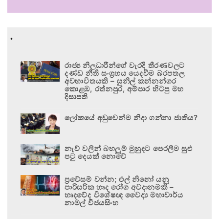
.
රාජ්‍ය නිලධාරීන්ගේ වැරදි තීරණවලට
දණ්ඩ නීති සංග්‍රහය යෙදවීම බරපතල
අවභාවිතයකි – සුනිල් කන්නන්ගර
කොළඹ, රත්නපුර, අම්පාර හිටපු මහ
දිසාපති
ලෝකයේ අඩුවෙන්ම නිදා ගන්නා ජාතිය?
නැව් වලින් බහලුම් මුහුදට පෙරලීම සුළු
පටු දෙයක් නොවේ
ප්‍රවේසම් වන්න; එල් නිනෝ යනු
පාරිසරික හෘද රෝග අවදානමකි –
හෘදවේද විශේෂඥ වෛද්‍ය මහාචාර්ය
නාමල් විජයසිංහ