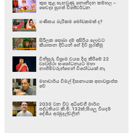
කුස තුළ සැඟවුණු නොනිදන කම්හල –
වෛද්‍ය සුගත් විජේවර්ධන
ගණිතය බැරිකම මෝඩකමක් ද?
සිරිලක සොබා දම් අසිරිය ලොවට
කියාපාන දිවියන් ගේ දිවි සුරකිමු
විනිසුරු විශ්‍රාම වයස දිගු කිරීමේ 22
ව්‍යවස්ථා සංශෝධනයට මහා
නාහිමිවරුන්ගෙන් විරෝධයක් නෑ
මහාචාර්ය විමල් දිසානායක අභාවප්‍රාප්ත
වේ
2030 වන විට අධිවේගී මාර්ග
පද්ධතියට කි.මී. 132ක්;සියලු වියදම්
දේශීය අරමුදල්වලින්