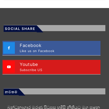
SOCIAL SHARE
Facebook
Like us on Facebook
Youtube
Subscribe US
නවතම
බන්ධනාගාර මරණ පිටුපස හදිසි නීතියට මග පාදන