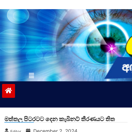
Skip
to
content
vinivida.lk
මත්තල පිටරටට දෙන කැබිනට් තීරණයට තිත
December 2, 2024
Editor