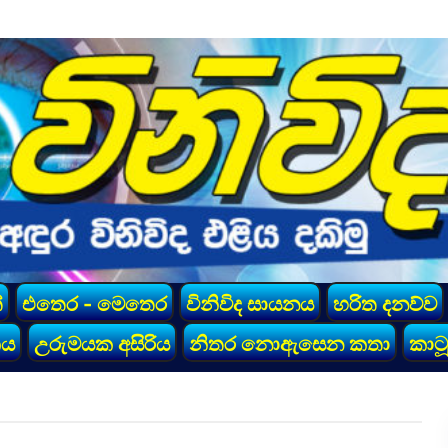
්
එතෙර - මෙතෙර
විනිවිද සායනය
හරිත දනව්ව
කය
උරුමයක අසිරිය
නිතර නොඇසෙන කතා
කාටූ