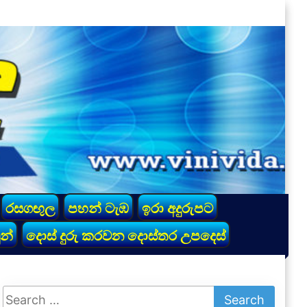
රසගඟුල
පහන් ටැඹ
ඉරා අදුරුපට
න්
දොස් දුරු කරවන දොස්තර උපදෙස්