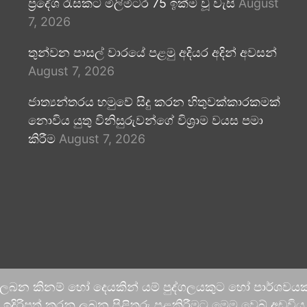
ප්‍රදේශ රැසකට මිලිමීටර 75 ඉක්ම වූ වැසි
August
7, 2026
තුන්වන පාසල් වාරයේ පළමු අදියර අදින් අවසන්
August 7, 2026
ජාත්‍යන්තරය හමුවේ සිදු කරන හිතුවක්කාරකමක්
නොවිය යුතු විනිසුරුවන්ගේ විශ්‍රාම වයස පමා
කිරීම
August 7, 2026
 ලබන කිනම් හෝ දෙයකින් යම් පුද්ගලයකුට හෝ පාර්ශවයකට
දිරිපත් කරනු ලබන පිළිතුරු පළකිරීමට මෙම වෙබ් අඩවිය ආච