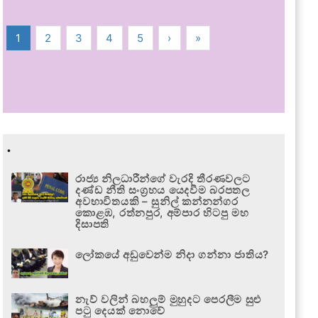
1
2
3
4
5
›
»
.
රාජ්‍ය නිලධාරීන්ගේ වැරදි තීරණවලට
දණ්ඩ නීති සංග්‍රහය යෙදවීම බරපතල
අවභාවිතයකි – සුනිල් කන්නන්ගර
කොළඹ, රත්නපුර, අම්පාර හිටපු මහ
දිසාපති
ලෝකයේ අඩුවෙන්ම නිදා ගන්නා ජාතිය?
නැව් වලින් බහලුම් මුහුදට පෙරලීම සුළු
පටු දෙයක් නොවේ