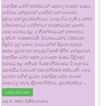
මානසික රෝගී තත්ත්වයන් සඳහා ලබාදෙන ඖෂධ
භාවිතය හේතුවෙන් රෝගීන් හෝ සාමාන්‍ය
පුද්ගලයන් ප්‍රචණ්ඩත්වයට යොමු විය හැකි ද යන්න
වර්තමානයේ රෝගීන්ගේ භාරකරුවන් මෙන්ම
පොදු සමාජය තුළ ද නිරන්තරයෙන් කතාබහට
ලක්වන මාතෘකාවකි. විශේෂයෙන්ම වර්තමාන
සිදුවීම් මුල් කොට මාධ්‍ය මඟින් සිදුවන ඇතැම්
අසත්‍ය ප්‍රචාර සහ කරුණු විකෘති කිරීම් හේතුවෙන්,
මානසික රෝග සඳහා ලබාදෙන ඖෂධ පිළිබඳව
සමාජය තුළ අනියත බියක් නිර්මාණය වී ඇත.එය
සමාජයීය වශයෙන් ඉතා අහිතකර තත්වයකි. මෙම
සටහන මඟින් ප්‍රධාන මානසික රෝග නාශක
ඖෂධවල සැබෑ ක්‍රියාකාරීත්වය, ප්‍රචණ්ඩත්වය …
වැඩිපුර කියවන්න
විනිවිද සායනය
July 15, 2026
/