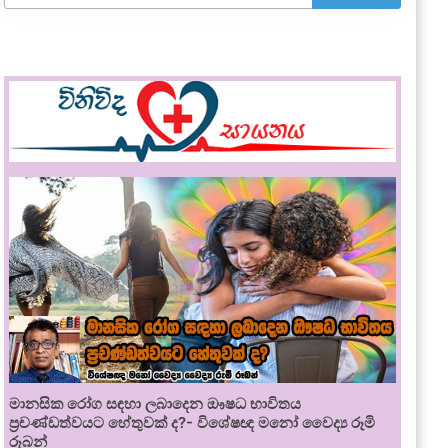
මානසික රෝග සඳහා ලබාදෙන ඖෂධ භාවිතය
ප්‍රචණ්ඩත්වයට හේතුවක් ද?- විශේෂඥ මනෝ වෛද්‍ය රූමි
රූබන්