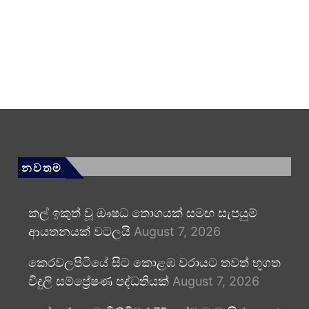
නවතම
කල් ඉකුත් වූ ඖෂධ තොගයක් සමඟ සැපයුම්
ආයතනයක් වටලයි
August 7, 2026
කෙරවලපිටියේ සිට කොළඹ වරායට තවත් භූගත
විදුලි සම්ප්‍රේෂණ පද්ධතියක්
August 7, 2026