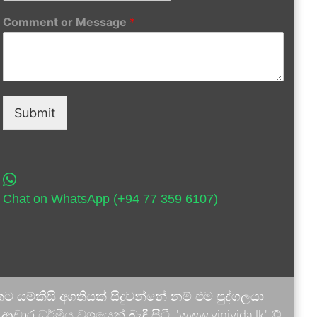
Comment or Message
*
Submit
Chat on WhatsApp (+94 77 359 6107)
 යම්කිසි අගතියක් සිදුවන්නේ නම් එම පුද්ගලයා
ාර ධර්මීය වශයෙන් බැඳී සිටී. 'www.vinivida.lk' ©