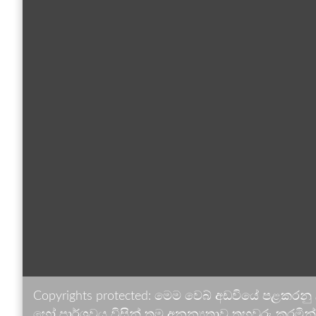
Copyrights protected: මෙම වෙබ් අඩවියේ පළකරනු
හෝ පාර්ශවය විසින් තම අනන්‍යතාව තහවුරු කරමින් ඉ