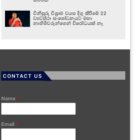
විනිසුරු විශ්‍රාම වයස දිගු කිරීමේ 22
ව්‍යවස්ථා සංශෝධනයට මහා
නාහිමිවරුන්ගෙන් විරෝධයක් නෑ
CONTACT US
Name
*
Email
*