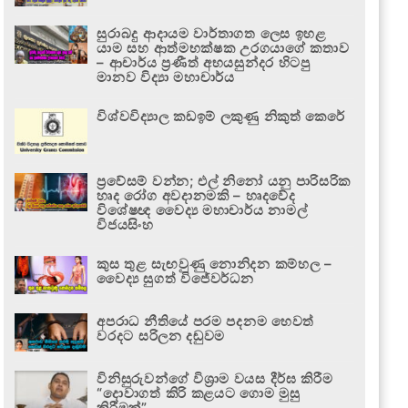
සුරාබදු ආදායම වාර්තාගත ලෙස ඉහළ
යාම සහ ආත්මභක්ෂක උරගයාගේ කතාව
– ආචාර්ය ප්‍රණීත් අභයසුන්දර හිටපු
මානව විද්‍යා මහාචාර්ය
විශ්වවිද්‍යාල කඩඉම් ලකුණු නිකුත් කෙරේ
ප්‍රවේසම් වන්න; එල් නිනෝ යනු පාරිසරික
හෘද රෝග අවදානමකි – හෘදවේද
විශේෂඥ වෛද්‍ය මහාචාර්ය නාමල්
විජයසිංහ
කුස තුළ සැඟවුණු නොනිදන කම්හල –
වෛද්‍ය සුගත් විජේවර්ධන
අපරාධ නීතියේ පරම පදනම හෙවත්
වරදට සරිලන දඬුවම
විනිසුරුවන්ගේ විශ්‍රාම වයස දීර්ඝ කිරීම
“දොවාගත් කිරි කළයට ගොම මුසු
කිරීමක්”