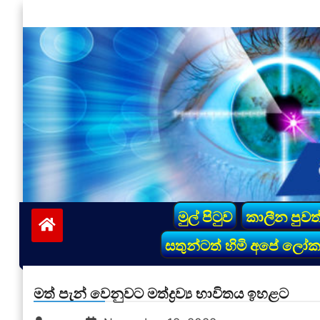
Skip
to
content
vinivida.lk
මුල් පිටුව
කාලීන පුවත
සතුන්ටත් හිමි අපේ ලෝ
මත් පැන් වෙනුවට මත්ද්‍රව්‍ය භාවිතය ඉහළට