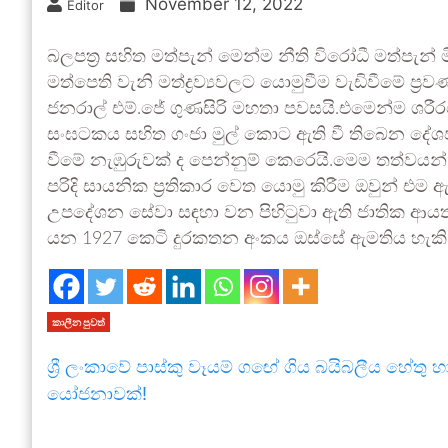
November 12, 2022
Editor
බලපත්‍ර සහිත මත්පැන් මෙන්ම නීති විරෝධී මත්පැන්
මත්පෙති වැනි මත්ද්‍රව්‍යවලට යොමුවීම වැඩිවීමේ ප
ජනරාල් එම්.ජේ ගුණසිරි මහතා පවසයි.එමෙන්ම ශරීර
සංඝටකය සහිත ගංජා මුල් කොට ඇති වී තිබෙන දේශ
වීමේ නැඹුරුවක් ද පෙන්නුම් කෙරෙයි.මෙම තත්වයන් යට
පරිදි සායනික ප්‍රතිකාර වෙත යොමු කිරීම ඔවුන් එ
උපදේශන සේවා සඳහා වන පිහිටුවා ඇති ජාතික 
යන 1927 කෙටි දුරකතන අංකය ඔස්සේ ඇමතිය හැකි 
කාලීන පුවත්
ශ්‍රී ලංකාවේ පාස්කු වෑයම් ගඟේ ගිය බයිබලීය හේතු හ
යෝජනාවක්!