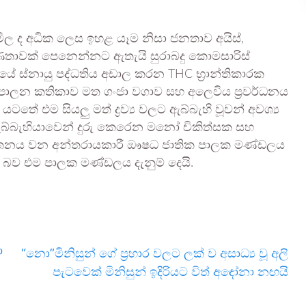
 මිල ද අධික ලෙස ඉහළ යෑම නිසා ජනතාව අයිස්,
්‍රවණතාවක් පෙනෙන්නට ඇතැයි සුරාබදු කොමසාරිස්
යේ ස්නායු පද්ධතිය අඩාල කරන THC භ්‍රාන්තිකාරක
පාලන කතිකාව මත ගංජා වගාව සහ අලෙවිය ප්‍රවර්ධනය
තේ එම සියලු මත් ද්‍රව්‍ය වලට ඇබ්බැහි වූවන් අවශ්‍ය
ම ඇබ්බැහියාවෙන් දුරු කෙරෙන මනෝ චිකිත්සක සහ
ආයතනය වන අන්තරායකාරී ඖෂධ ජාතික පාලක මණ්ඩලය
බව එම පාලක මණ්ඩලය දැනුම් දෙයි.
ා
“නො”මිනිසුන් ගේ ප්‍රහාර වලට ලක් ව අසාධ්‍ය වූ අලි
පැටවෙක් මිනිසුන් ඉදිරියට විත් අඳෝනා නඟයි