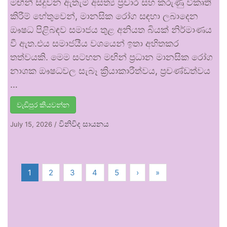
මඟින් සිදුවන ඇතැම් අසත්‍ය ප්‍රචාර සහ කරුණු විකෘති
කිරීම් හේතුවෙන්, මානසික රෝග සඳහා ලබාදෙන
ඖෂධ පිළිබඳව සමාජය තුළ අනියත බියක් නිර්මාණය
වී ඇත.එය සමාජයීය වශයෙන් ඉතා අහිතකර
තත්වයකි. මෙම සටහන මඟින් ප්‍රධාන මානසික රෝග
නාශක ඖෂධවල සැබෑ ක්‍රියාකාරීත්වය, ප්‍රචණ්ඩත්වය
…
වැඩිපුර කියවන්න
විනිවිද සායනය
July 15, 2026
/
1
2
3
4
5
›
»