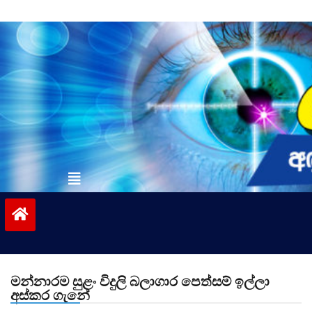
Skip
to
content
vinivida.lk
මන්නාරම සුළං විදුලි බලාගාර පෙත්සම් ඉල්ලා
අස්කර ගැනේ