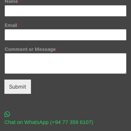
Name
*
Email
*
Comment or Message
*
Submit
Chat on WhatsApp (+94 77 359 6107)