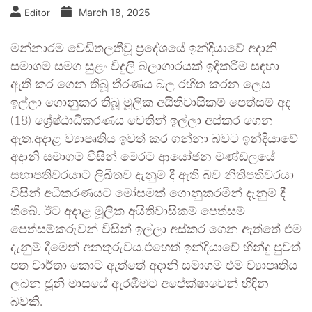
March 18, 2025
Editor
මන්නාරම වෙඩිතලතීවූ ප්‍රදේශයේ ඉන්දියාවේ අදානි
සමාගම සමග සුළං විදුලි බලාගාරයක් ඉදිකරීම සඳහා
ඇති කර ගෙන තිබූ තීරණය බල රහිත කරන ලෙස
ඉල්ලා ගොනුකර තිබූ මූලික අයිතිවාසිකම් පෙත්සම් අද
(18) ශ්‍රේෂ්ඨාධිකරණය වෙතින් ඉල්ලා අස්කර ගෙන
ඇත.අදාළ ව්‍යාපෘතිය ඉවත් කර ගන්නා බවට ඉන්දියාවේ
අදානි සමාගම විසින් මෙරට ආයෝජන මණ්ඩලයේ
සභාපතිවරයාට ලිඛිතව දැනුම් දී ඇති බව නිතිපතිවරයා
විසින් අධිකරණයට මෝසමක් ගොනුකරමින් දැනුම් දී
තිබේ. ඊට අදාළ මූලික අයිතිවාසිකම් පෙත්සම්
පෙත්සම්කරුවන් විසින් ඉල්ලා අස්කර ගෙන ඇත්තේ එම
දැනුම් දීමෙන් අනතුරුවය.එහෙත් ඉන්දියාවේ හින්දු පුවත්
පත වාර්තා කොට ඇත්තේ අදානි සමාගම එම ව්‍යාපෘතිය
ලබන ජූනි මාසයේ ඇරඹීමට අපේක්ෂාවෙන් හිඳින
බවකි.