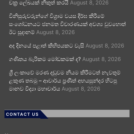
චක්‍ර ලේඛයක් නිකුත් කරයි
August 8, 2026
විනිසුරුවරුන්ගේ විශ්‍රාම වයස දීර්ඝ කිරීමේ
සංශෝධනයට ජනමත විචාරණයක් අවශ්‍ය වුවහොත්
ඊට සූදානම්
August 8, 2026
අද දිනයේ පළාත් කිහිපයකට වැසි
August 8, 2026
ගණිතය බැරිකම මෝඩකමක් ද?
August 8, 2026
ශ්‍රී ලංකාවේ මරණ දඬුවම නියම කිරීමටත් නැවතුම්
ළකුණ තබමු – ආචාර්ය ප්‍රණීත් අභයසුන්දර හිටපු
මානව විද්‍යා මහාචාර්ය
August 8, 2026
CONTACT US