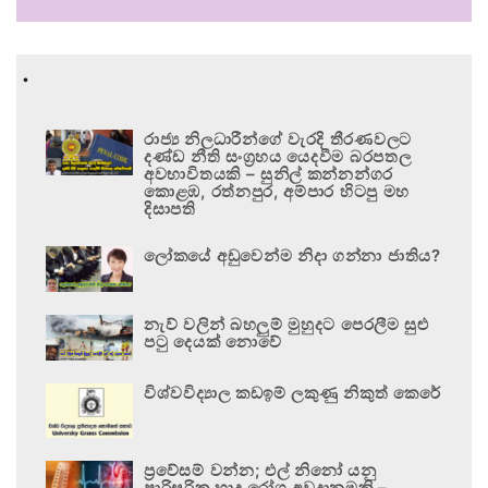
.
රාජ්‍ය නිලධාරීන්ගේ වැරදි තීරණවලට
දණ්ඩ නීති සංග්‍රහය යෙදවීම බරපතල
අවභාවිතයකි – සුනිල් කන්නන්ගර
කොළඹ, රත්නපුර, අම්පාර හිටපු මහ
දිසාපති
ලෝකයේ අඩුවෙන්ම නිදා ගන්නා ජාතිය?
නැව් වලින් බහලුම් මුහුදට පෙරලීම සුළු
පටු දෙයක් නොවේ
විශ්වවිද්‍යාල කඩඉම් ලකුණු නිකුත් කෙරේ
ප්‍රවේසම් වන්න; එල් නිනෝ යනු
පාරිසරික හෘද රෝග අවදානමකි –