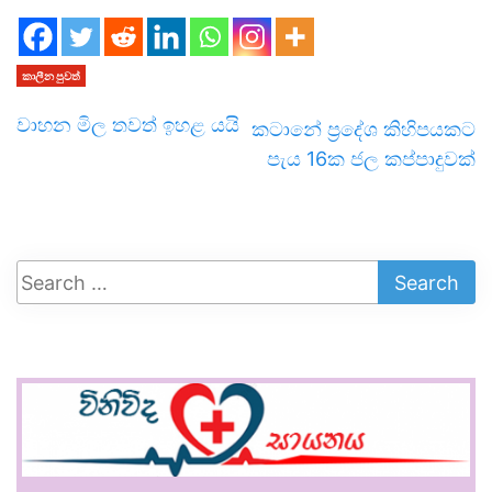
කාලීන පුවත්
වාහන මිල තවත් ඉහළ යයි
කටානේ ප්‍රදේශ කිහිපයකට
පැය 16ක ජල කප්පාදුවක්