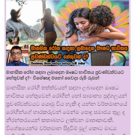
මානසික රෝග සඳහා ලබාදෙන ඖෂධ භාවිතය ප්‍රචණ්ඩත්වයට
හේතුවක් ද?- විශේෂඥ මනෝ වෛද්‍ය රූමි රූබන්
මානසික රෝගී තත්ත්වයන් සඳහා ලබාදෙන ඖෂධ
භාවිතය හේතුවෙන් රෝගීන් හෝ සාමාන්‍ය පුද්ගලයන්
ප්‍රචණ්ඩත්වයට යොමු විය හැකි ද යන්න වර්තමානයේ
රෝගීන්ගේ භාරකරුවන් මෙන්ම පොදු සමාජය තුළ ද
නිරන්තරයෙන් කතාබහට ලක්වන මාතෘකාවකි.
විශේෂයෙන්ම වර්තමාන සිදුවීම් මුල් කොට මාධ්‍ය