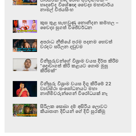
හෘදවේද විශේෂඥ වෛද්‍ය මහාචාර්ය
නාමල් විජයසිංහ
කුස තුළ සැඟවුණු නොනිදන කම්හල –
වෛද්‍ය සුගත් විජේවර්ධන
අපරාධ නීතියේ පරම පදනම හෙවත්
වරදට සරිලන දඬුවම
විනිසුරුවන්ගේ විශ්‍රාම වයස දීර්ඝ කිරීම
“දොවාගත් කිරි කළයට ගොම මුසු
කිරීමක්”
විනිසුරු විශ්‍රාම වයස දිගු කිරීමේ 22
ව්‍යවස්ථා සංශෝධනයට මහා
නාහිමිවරුන්ගෙන් විරෝධයක් නෑ
සිරිලක සොබා දම් අසිරිය ලොවට
කියාපාන දිවියන් ගේ දිවි සුරකිමු