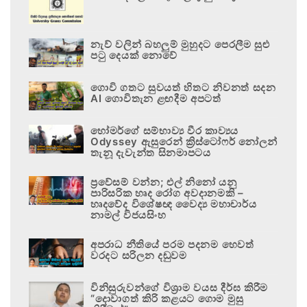
නැව් වලින් බහලුම් මුහුදට පෙරලීම සුළු
පටු දෙයක් නොවේ
ගොවි ගතට සුවයත් හිතට නිවනත් සදන
AI ගොවිතැන ළඟදීම අපටත්
හෝමර්ගේ සම්භාව්‍ය වීර කාව්‍යය
Odyssey ඇසුරෙන් ක්‍රිස්ටෝෆර් නෝලන්
තැනූ දැවැන්ත සිනමාපටය
ප්‍රවේසම් වන්න; එල් නිනෝ යනු
පාරිසරික හෘද රෝග අවදානමකි –
හෘදවේද විශේෂඥ වෛද්‍ය මහාචාර්ය
නාමල් විජයසිංහ
අපරාධ නීතියේ පරම පදනම හෙවත්
වරදට සරිලන දඬුවම
විනිසුරුවන්ගේ විශ්‍රාම වයස දීර්ඝ කිරීම
“දොවාගත් කිරි කළයට ගොම මුසු