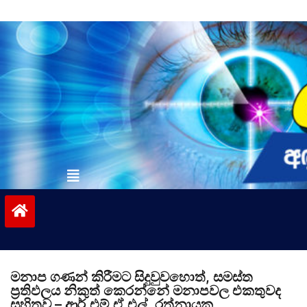
Skip
to
content
vinivida.lk
මනාප ගණන් කිරීමට සිදුවුවහොත්, සමස්ත
ප්‍රතිඵලය නිකුත් කෙරන්නේ මනාපවල එකතුවද
සහිතව – ආර්.එම්.ඒ.එල්. රත්නායක