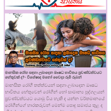
මානසික රෝග සඳහා ලබාදෙන ඖෂධ භාවිතය ප්‍රචණ්ඩත්වයට
හේතුවක් ද?- විශේෂඥ මනෝ වෛද්‍ය රූමි රූබන්
මානසික රෝගී තත්ත්වයන් සඳහා ලබාදෙන ඖෂධ
භාවිතය හේතුවෙන් රෝගීන් හෝ සාමාන්‍ය පුද්ගලයන්
ප්‍රචණ්ඩත්වයට යොමු විය හැකි ද යන්න වර්තමානයේ
රෝගීන්ගේ භාරකරුවන් මෙන්ම පොදු සමාජය තුළ ද