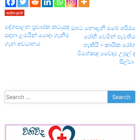
කාලීන පුවත්
දේශපාලන ප්‍රචාරක කටයුතු
ඔබට නොදැනී ඔබේ ශරීරය
සඳහා ළමයින් යොදා ගැනීම
රෝගී වෙමින් පැවතිය
ගැන අවධානය
හැකියි – කායික රෝග
විශේෂඥ වෛද්‍ය උපුල් ද
සිල්වා