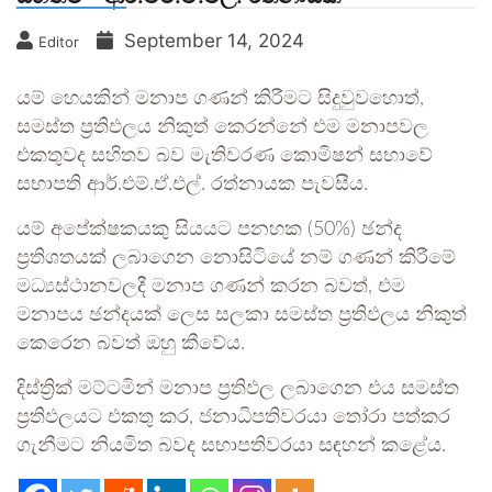
September 14, 2024
Editor
යම් හෙයකින් මනාප ගණන් කිරීමට සිදුවුවහොත්,
සමස්ත ප්‍රතිඵලය නිකුත් කෙරන්නේ එම මනාපවල
එකතුවද සහිතව බව මැතිවරණ කොමිෂන් සභාවේ
සභාපති ආර්.එම්.ඒ.එල්. රත්නායක පැවසීය.
යම් අපේක්ෂකයකු සියයට පනහක (50%) ඡන්ද
ප්‍රතිශතයක් ලබාගෙන නොසිටියේ නම් ගණන් කිරීමේ
මධ්‍යස්ථානවලදී මනාප ගණන් කරන බවත්, එම
මනාපය ඡන්දයක් ලෙස සලකා සමස්ත ප්‍රතිඵලය නිකුත්
කෙරෙන බවත් ඔහු කීවේය.
දිස්ත්‍රික් මට්ටමින් මනාප ප්‍රතිඵල ලබාගෙන එය සමස්ත
ප්‍රතිඵලයට එකතු කර, ජනාධිපතිවරයා තෝරා පත්කර
ගැනීමට නියමිත බවද සභාපතිවරයා සඳහන් කළේය.