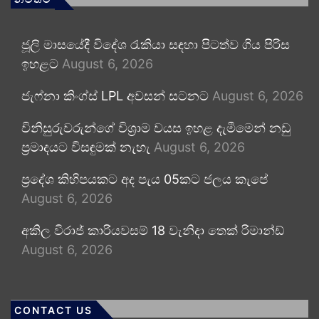
ජූලි මාසයේදී විදේශ රැකියා සඳහා පිටත්ව ගිය පිරිස
ඉහළට
August 6, 2026
ජැෆ්නා කිංග්ස් LPL අවසන් සටනට
August 6, 2026
විනිසුරුවරුන්ගේ විශ්‍රාම වයස ඉහළ දැමීමෙන් නඩු
ප්‍රමාදයට විසඳුමක් නැහැ
August 6, 2026
ප්‍රදේශ කිහිපයකට අද පැය 05කට ජලය කැපේ
August 6, 2026
අකිල විරාජ් කාරියවසම් 18 වැනිදා තෙක් රිමාන්ඩ්
August 6, 2026
CONTACT US