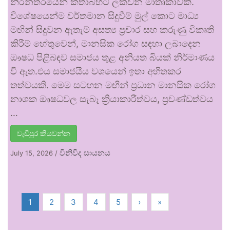
නිරන්තරයෙන් කතාබහට ලක්වන මාතෘකාවකි.
විශේෂයෙන්ම වර්තමාන සිදුවීම් මුල් කොට මාධ්‍ය
මඟින් සිදුවන ඇතැම් අසත්‍ය ප්‍රචාර සහ කරුණු විකෘති
කිරීම් හේතුවෙන්, මානසික රෝග සඳහා ලබාදෙන
ඖෂධ පිළිබඳව සමාජය තුළ අනියත බියක් නිර්මාණය
වී ඇත.එය සමාජයීය වශයෙන් ඉතා අහිතකර
තත්වයකි. මෙම සටහන මඟින් ප්‍රධාන මානසික රෝග
නාශක ඖෂධවල සැබෑ ක්‍රියාකාරීත්වය, ප්‍රචණ්ඩත්වය
…
වැඩිපුර කියවන්න
විනිවිද සායනය
July 15, 2026
/
1
2
3
4
5
›
»