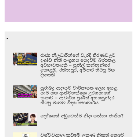
.
රාජ්‍ය නිලධාරීන්ගේ වැරදි තීරණවලට
දණ්ඩ නීති සංග්‍රහය යෙදවීම බරපතල
අවභාවිතයකි – සුනිල් කන්නන්ගර
කොළඹ, රත්නපුර, අම්පාර හිටපු මහ
දිසාපති
සුරාබදු ආදායම වාර්තාගත ලෙස ඉහළ
යාම සහ ආත්මභක්ෂක උරගයාගේ
කතාව – ආචාර්ය ප්‍රණීත් අභයසුන්දර
හිටපු මානව විද්‍යා මහාචාර්ය
ලෝකයේ අඩුවෙන්ම නිදා ගන්නා ජාතිය?
විශ්වවිද්‍යාල කඩඉම් ලකුණු නිකුත් කෙරේ