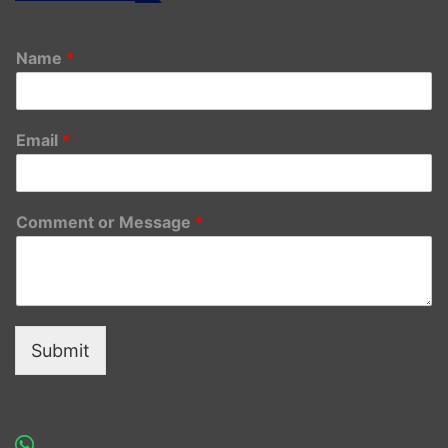
Name
*
Email
*
Comment or Message
*
Submit