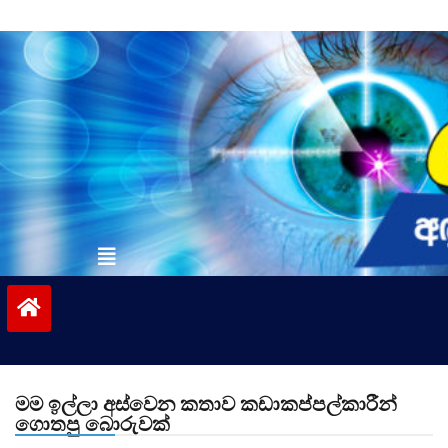
Skip
to
content
vinivida.lk
මම ඉල්ලා අස්වෙන කතාව කඩාකප්පල්කාරීන්
ගොතපු බොරුවක්