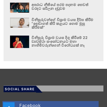
අපරාධ නීතියේ පරම පදනම හෙවත්
වරදට සරිලන දඬුවම
විනිසුරුවන්ගේ විශ්‍රාම වයස දීර්ඝ කිරීම
“දොවාගත් කිරි කළයට ගොම මුසු
කිරීමක්”
විනිසුරු විශ්‍රාම වයස දිගු කිරීමේ 22
ව්‍යවස්ථා සංශෝධනයට මහා
නාහිමිවරුන්ගෙන් විරෝධයක් නෑ
SOCIAL SHARE
Facebook