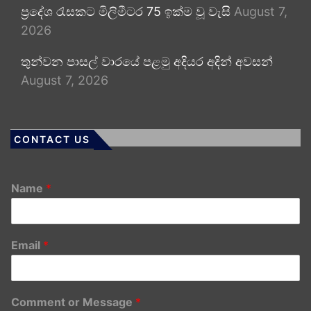
ප්‍රදේශ රැසකට මිලිමීටර 75 ඉක්ම වූ වැසි
August 7,
2026
තුන්වන පාසල් වාරයේ පළමු අදියර අදින් අවසන්
August 7, 2026
CONTACT US
Name
*
Email
*
Comment or Message
*