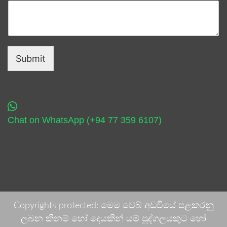
Submit
Chat on WhatsApp (+94 77 359 6107)
Copyrights protected: මෙම වෙබ් අඩවියේ පළකරනු
ලබන කිනම් හෝ දෙයකින් යම් පුද්ගලයකුට හෝ