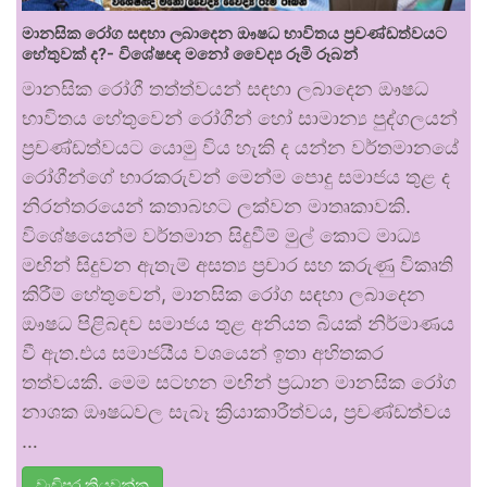
මානසික රෝග සඳහා ලබාදෙන ඖෂධ භාවිතය ප්‍රචණ්ඩත්වයට
හේතුවක් ද?- විශේෂඥ මනෝ වෛද්‍ය රූමි රූබන්
මානසික රෝගී තත්ත්වයන් සඳහා ලබාදෙන ඖෂධ
භාවිතය හේතුවෙන් රෝගීන් හෝ සාමාන්‍ය පුද්ගලයන්
ප්‍රචණ්ඩත්වයට යොමු විය හැකි ද යන්න වර්තමානයේ
රෝගීන්ගේ භාරකරුවන් මෙන්ම පොදු සමාජය තුළ ද
නිරන්තරයෙන් කතාබහට ලක්වන මාතෘකාවකි.
විශේෂයෙන්ම වර්තමාන සිදුවීම් මුල් කොට මාධ්‍ය
මඟින් සිදුවන ඇතැම් අසත්‍ය ප්‍රචාර සහ කරුණු විකෘති
කිරීම් හේතුවෙන්, මානසික රෝග සඳහා ලබාදෙන
ඖෂධ පිළිබඳව සමාජය තුළ අනියත බියක් නිර්මාණය
වී ඇත.එය සමාජයීය වශයෙන් ඉතා අහිතකර
තත්වයකි. මෙම සටහන මඟින් ප්‍රධාන මානසික රෝග
නාශක ඖෂධවල සැබෑ ක්‍රියාකාරීත්වය, ප්‍රචණ්ඩත්වය
…
වැඩිපුර කියවන්න