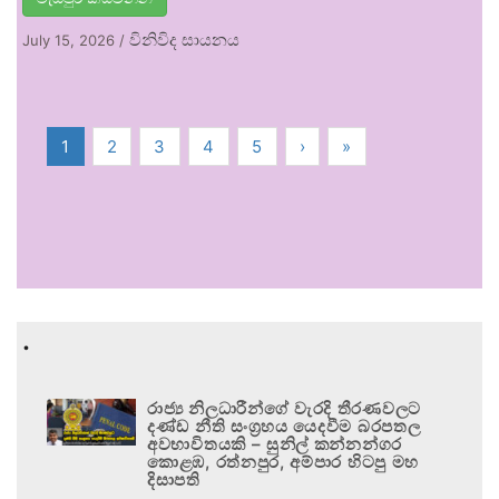
විනිවිද සායනය
July 15, 2026
/
1
2
3
4
5
›
»
.
රාජ්‍ය නිලධාරීන්ගේ වැරදි තීරණවලට
දණ්ඩ නීති සංග්‍රහය යෙදවීම බරපතල
අවභාවිතයකි – සුනිල් කන්නන්ගර
කොළඹ, රත්නපුර, අම්පාර හිටපු මහ
දිසාපති