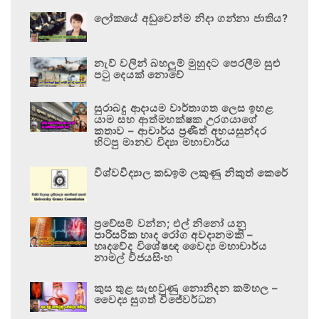
ලෝකයේ අඩුවෙන්ම නිදා ගන්නා ජාතිය?
නැව් වලින් බහලුම් මුහුදට පෙරලීම සුළු
පටු දෙයක් නොවේ
සුරාබදු ආදායම වාර්තාගත ලෙස ඉහළ
යාම සහ ආත්මභක්ෂක උරගයාගේ
කතාව – ආචාර්ය ප්‍රණීත් අභයසුන්දර
හිටපු මානව විද්‍යා මහාචාර්ය
විශ්වවිද්‍යාල කඩඉම් ලකුණු නිකුත් කෙරේ
ප්‍රවේසම් වන්න; එල් නිනෝ යනු
පාරිසරික හෘද රෝග අවදානමකි –
හෘදවේද විශේෂඥ වෛද්‍ය මහාචාර්ය
නාමල් විජයසිංහ
කුස තුළ සැඟවුණු නොනිදන කම්හල –
වෛද්‍ය සුගත් විජේවර්ධන