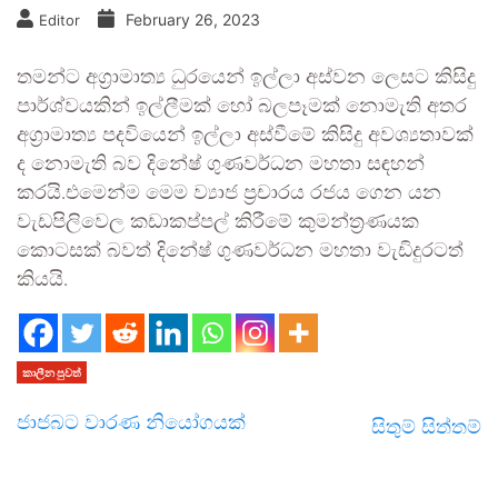
February 26, 2023
Editor
තමන්ට අග්‍රාමාත්‍ය ධුරයෙන් ඉල්ලා අස්වන ලෙසට කිසිදු
පාර්ශ්වයකින් ඉල්ලීමක් හෝ බලපෑමක් නොමැති අතර
අග්‍රාමාත්‍ය පදවියෙන් ඉල්ලා අස්වීමේ කිසිදු අවශ්‍යතාවක්
ද නොමැති බව දිනේෂ් ගුණවර්ධන මහතා සඳහන්
කරයි.එමෙන්ම මෙම ව්‍යාජ ප්‍රචාරය රජය ගෙන යන
වැඩපිලිවෙල කඩාකප්පල් කිරීමේ කුමන්ත්‍රණයක
කොටසක් බවත් දිනේෂ් ගුණවර්ධන මහතා වැඩිදුරටත්
කියයි.
කාලීන පුවත්
ජාජබට වාරණ නියෝගයක්
සිතුම් සිත්තම්