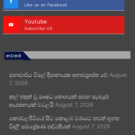
Like us on Facebook
Youtube
Subscribe US
නවතම
මහාචාර්ය විමල් දිසානායක අභාවප්‍රාප්ත වේ
August
7, 2026
කල් ඉකුත් වූ ඖෂධ තොගයක් සමඟ සැපයුම්
ආයතනයක් වටලයි
August 7, 2026
කෙරවලපිටියේ සිට කොළඹ වරායට තවත් භූගත
විදුලි සම්ප්‍රේෂණ පද්ධතියක්
August 7, 2026