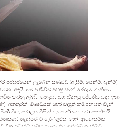
ාහිර පරිසරයෙන් ලැබෙන පණිවිඩ (ඇසීම, පෙනීම, දැනීම)
වටහා දෙයි. එම පණිවිඩ පහසුවෙන් තේරුම් ගැනීමට
ාවිත කරනු ලබයි. මොළය සහ ස්නායු පද්ධතිය යනු ඉතා
rcuit). අනතුරක්, ඖෂධයක් හෝ විද්‍යුත් කම්පනයක් වැනි
ිණි විට, මොළය විසින් ව්‍යාජ දර්ශන මවා පෙන්වයි.
මතකයේ තැන්පත් වී ඇති ‘ගුප්ත’ හෝ ‘ආධ්‍යාත්මික’
වතින ප්‍රබන්ධ සමඟ ගලපා එය තේරුම් ගැනීමට