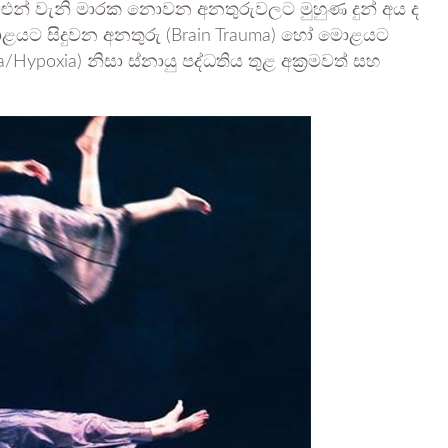
බළුන් වැනි මාරක නොවන අනතුරුවලට මුහුණ දුන් අය ද
ළයට සිදුවන අනතුරු (Brain Trauma) හෝ මොළයට
/Hypoxia) නිසා ස්නායු පද්ධතිය තුළ අක්‍රමවත් සහ