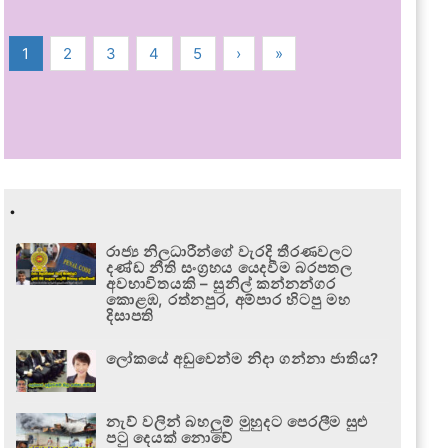
1
2
3
4
5
›
»
.
රාජ්‍ය නිලධාරීන්ගේ වැරදි තීරණවලට
දණ්ඩ නීති සංග්‍රහය යෙදවීම බරපතල
අවභාවිතයකි – සුනිල් කන්නන්ගර
කොළඹ, රත්නපුර, අම්පාර හිටපු මහ
දිසාපති
ලෝකයේ අඩුවෙන්ම නිදා ගන්නා ජාතිය?
නැව් වලින් බහලුම් මුහුදට පෙරලීම සුළු
පටු දෙයක් නොවේ