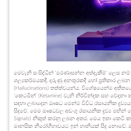
මෙවැනි සංසිද්ධීන් ‘මරණාසන්න අත්දැකීම්’ ලෙස න
ශල්‍යකර්මයකදී, දරුණු අනතුරකදී හෝ ප්‍රතිකාර ලබන 
(Hallucinations) තත්ත්වයන්ය. විශේෂයෙන්ම අතීත
‘කෙටමින්’ (Ketamine) වැනි නිර්වින්දක සහ වේද
සඳහා ලබාදෙන ඖෂධ මෙන්ම විවිධ රසායනික ද්‍රව්‍යය
සිදුවේ. මෙම ඖෂධවල අඩංගු රසායනික ද්‍රව්‍ය මඟින් 
Signals) නිකුත් කරනු ලබන අතර, මෙය ඉතා කෙටි කා
මානසික නීරෝගීභාවයට ඉන් හානියක් සිදු නොවේ