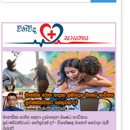
මානසික රෝග සඳහා ලබාදෙන ඖෂධ භාවිතය
ප්‍රචණ්ඩත්වයට හේතුවක් ද?- විශේෂඥ මනෝ වෛද්‍ය රූමි
රූබන්