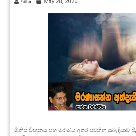
May 28, 2026
Editor
මිනිස් විඥානය සහ මරණය අතර පවතින සබැඳියාව පිළ