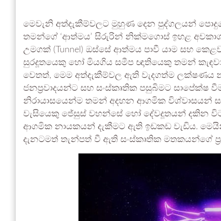
මෙවැනි අත්දැකීම්වලට මුහුණ දෙන පුද්ගලයන් පොදුව
තමන්ගේ ‘ආත්මය’ සිරුරින් නික්මගොස් ඉහළ අවකාශ
උමගක් (Tunnel) ඔස්සේ ආත්මය පාවී යාම සහ කෙළ
සුරදූතයෙකු හෝ මියගිය සමීප ඥාතියෙකු තමන් කැඳව
වෙතත්, මෙම අත්දැකීම්වල ඇති වැදගත්ම ලක්ෂණය 
ජනප්‍රවාදයන්ට සහ සංස්කෘතික පසුබිමට සාපේක්ෂ වී
නිරායාසයෙන්ම තමන් අදහන ආගමික විශ්වාසයන් 
වැසියෙකු ජේසුස් වහන්සේ හෝ දේවදූතයන් දකින විට
ආගමික නායකයන් දැකීමට ඇති ඉඩකඩ වැඩිය. මෙයින
දැනටමත් තැන්පත් වී ඇති සංස්කෘතික මතකයන්ගේ ප