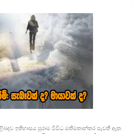
ිබඳව ඉතිහාසය පුරාම විවිධ මතිමතාන්තර පැවතී ඇත.