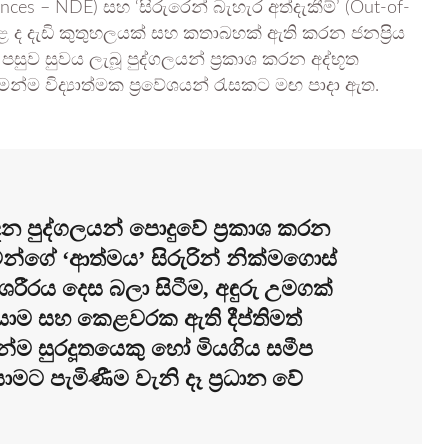
nces – NDE) සහ ‘සිරුරෙන් බැහැර අත්දැකීම්’ (Out-of-
ළ ද දැඩි කුතුහලයක් සහ කතාබහක් ඇති කරන ජනප්‍රිය
ුව සුවය ලැබූ පුද්ගලයන් ප්‍රකාශ කරන අද්භූත
 මෙන්ම විද්‍යාත්මක ප්‍රවේශයන් රැසකට මඟ පාදා ඇත.
න පුද්ගලයන් පොදුවේ ප්‍රකාශ කරන
න්ගේ ‘ආත්මය’ සිරුරින් නික්මගොස්
රය දෙස බලා සිටීම, අඳුරු උමගක්
 යාම සහ කෙළවරක ඇති දීප්තිමත්
ම සුරදූතයෙකු හෝ මියගිය සමීප
ට පැමිණීම වැනි දෑ ප්‍රධාන වේ