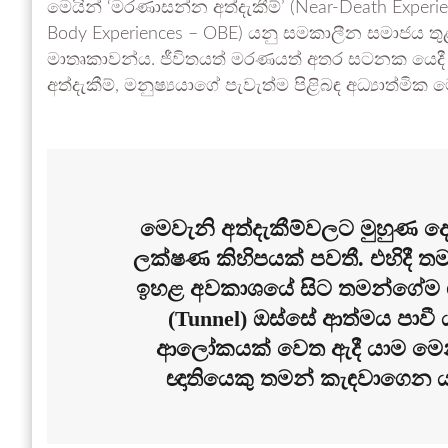
මෙයින් ‘මරණාසන්න අත්දැකීම්’ (Near-Death Experie
Body Experiences – OBE) යනු සමකාලීන සමාජය තු
මාතෘකාවන්ය. ජීවිතයත් මරණයත් අතර සටනක යෙදී පස
අත්දැකීම්, මනුෂ්‍යයාගේ පැවැත්ම පිළිබඳ අධ්‍යාත්මික
මෙවැනි අත්දැකීම්වලට මුහුණ දෙ
ලක්ෂණ කිහිපයක් පවතී. එහිදී තම
ඉහළ අවකාශයේ සිට තමන්ගේම ශරී
(Tunnel) ඔස්සේ ආත්මය පාවී
ආලෝකයක් වෙත ඇදී යාම මෙන්
ඥාතියෙකු තමන් කැඳවාගෙන යාම