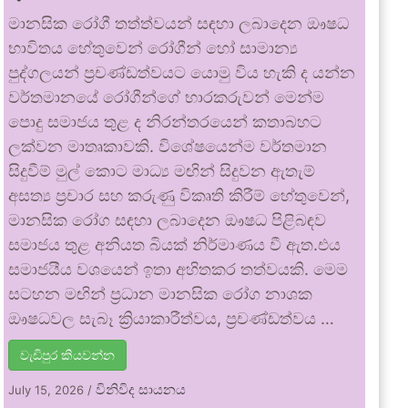
මානසික රෝගී තත්ත්වයන් සඳහා ලබාදෙන ඖෂධ
භාවිතය හේතුවෙන් රෝගීන් හෝ සාමාන්‍ය
පුද්ගලයන් ප්‍රචණ්ඩත්වයට යොමු විය හැකි ද යන්න
වර්තමානයේ රෝගීන්ගේ භාරකරුවන් මෙන්ම
පොදු සමාජය තුළ ද නිරන්තරයෙන් කතාබහට
ලක්වන මාතෘකාවකි. විශේෂයෙන්ම වර්තමාන
සිදුවීම් මුල් කොට මාධ්‍ය මඟින් සිදුවන ඇතැම්
අසත්‍ය ප්‍රචාර සහ කරුණු විකෘති කිරීම් හේතුවෙන්,
මානසික රෝග සඳහා ලබාදෙන ඖෂධ පිළිබඳව
සමාජය තුළ අනියත බියක් නිර්මාණය වී ඇත.එය
සමාජයීය වශයෙන් ඉතා අහිතකර තත්වයකි. මෙම
සටහන මඟින් ප්‍රධාන මානසික රෝග නාශක
ඖෂධවල සැබෑ ක්‍රියාකාරීත්වය, ප්‍රචණ්ඩත්වය …
වැඩිපුර කියවන්න
විනිවිද සායනය
July 15, 2026
/