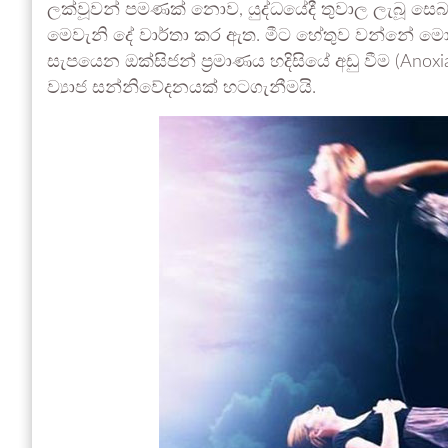
ලක්වූවන් පමණක් නොව, යුද්ධයේදී තුවාල ලැබූ සෙ
මෙවැනි දේ වාර්තා කර ඇත. මීට හේතුව වන්නේ මො
සැපයෙන ඔක්සිජන් ප්‍රමාණය හදිසියේ අඩු වීම (Anoxia
ව්‍යාජ සන්නිවේදනයක් හටගැනීමයි.