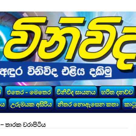
්
එතෙර - මෙතෙර
විනිවිද සායනය
හරිත දනව්ව
කය
උරුමයක අසිරිය
නිතර නොඇසෙන කතා
කාටූ
 – තාරක වරාපිටිය