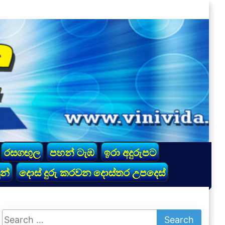
රසගඟුල
පහන් ටැඹ
ඉරා අදුරුපට
න්
දොස් දුරු කරවන දොස්තර උපදෙස්