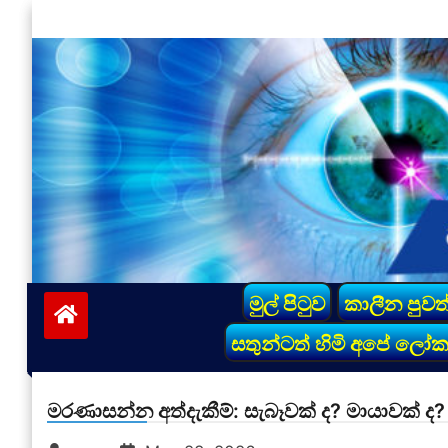
Skip
to
content
vinivida.lk
මුල් පිටුව
කාලීන පුවත
සතුන්ටත් හිමි අපේ ලෝ
මරණාසන්න අත්දැකීම්: සැබෑවක් ද? මායාවක් ද?