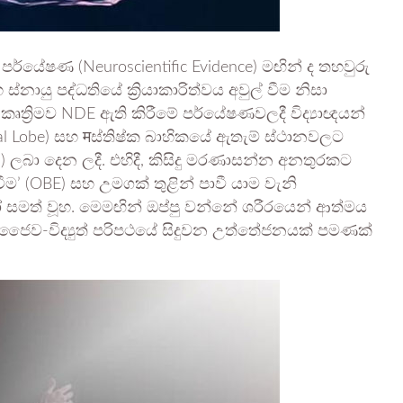
ක පර්යේෂණ (Neuroscientific Evidence) මඟින් ද තහවුරු
යු පද්ධතියේ ක්‍රියාකාරිත්වය අවුල් වීම නිසා
 කෘත්‍රිමව NDE ඇති කිරීමේ පර්යේෂණවලදී විද්‍යාඥයන්
al Lobe) සහ मස්තිෂ්ක බාහිකයේ ඇතැම් ස්ථානවලට
ation) ලබා දෙන ලදී. එහිදී, කිසිදු මරණාසන්න අනතුරකට
ීම’ (OBE) සහ උමගක් තුළින් පාවී යාම වැනි
යෝ සමත් වූහ. මෙමඟින් ඔප්පු වන්නේ ශරීරයෙන් ආත්මය
ජෛව-විද්‍යුත් පරිපථයේ සිදුවන උත්තේජනයක් පමණක්