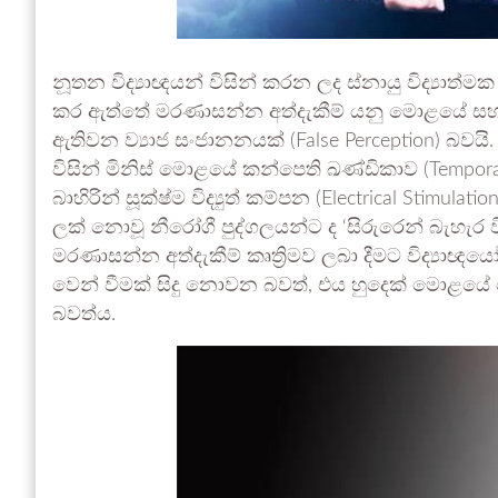
නූතන විද්‍යාඥයන් විසින් කරන ලද ස්නායු විද්‍යාත්ම
කර ඇත්තේ මරණාසන්න අත්දැකීම් යනු මොළයේ සහ ස්නා
ඇතිවන ව්‍යාජ සංජානනයක් (False Perception) බවයි.
විසින් මිනිස් මොළයේ කන්පෙති ඛණ්ඩිකාව (Tempor
බාහිරින් සූක්ෂ්ම විද්‍යුත් කම්පන (Electrical Stimul
ලක් නොවූ නීරෝගී පුද්ගලයන්ට ද ‘සිරුරෙන් බැහැර ව
මරණාසන්න අත්දැකීම් කෘත්‍රිමව ලබා දීමට විද්‍යාඥ
වෙන් වීමක් සිදු නොවන බවත්, එය හුදෙක් මොළයේ 
බවත්ය.