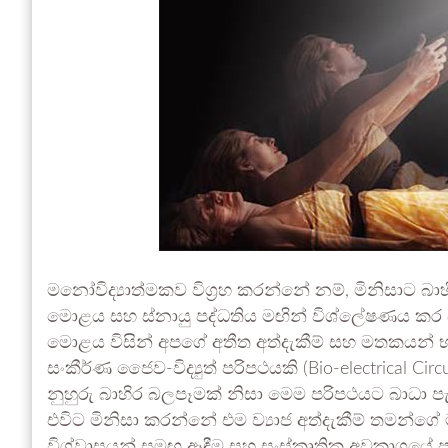
මනෝවිද්‍යාත්මකව විග්‍රහ කරන්නේ නම්, මිනිසාට බ
මොළය සහ ස්නායු පද්ධතිය මඟින් විශ්ලේෂණය කර 
මොළය විසින් අපගේ අතීත අත්දැකීම් සහ මතකයන් භ
සංකීර්ණ ජෛව-විද්‍යුත් පරිපථයකි (Bio-electrical Ci
නුහුරු බාහිර බලපෑමක් නිසා මෙම පරිපථයට බාධා පැම
එවිට මිනිසා කරන්නේ එම ව්‍යාජ අත්දැකීම් තමන්ගේ 
විශ්වාසයන් සමඟ ඈඳීම සහ සංස්කෘතික අවකාශයේ ප