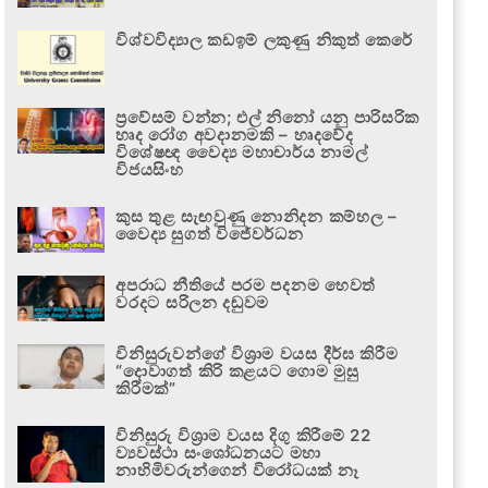
විශ්වවිද්‍යාල කඩඉම් ලකුණු නිකුත් කෙරේ
ප්‍රවේසම් වන්න; එල් නිනෝ යනු පාරිසරික
හෘද රෝග අවදානමකි – හෘදවේද
විශේෂඥ වෛද්‍ය මහාචාර්ය නාමල්
විජයසිංහ
කුස තුළ සැඟවුණු නොනිදන කම්හල –
වෛද්‍ය සුගත් විජේවර්ධන
අපරාධ නීතියේ පරම පදනම හෙවත්
වරදට සරිලන දඬුවම
විනිසුරුවන්ගේ විශ්‍රාම වයස දීර්ඝ කිරීම
“දොවාගත් කිරි කළයට ගොම මුසු
කිරීමක්”
විනිසුරු විශ්‍රාම වයස දිගු කිරීමේ 22
ව්‍යවස්ථා සංශෝධනයට මහා
නාහිමිවරුන්ගෙන් විරෝධයක් නෑ