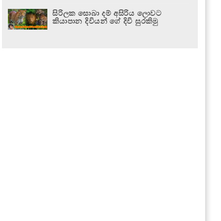
සිරිලක සොබා දම් අසිරිය ලොවට
කියාපාන දිවියන් ගේ දිවි සුරකිමු