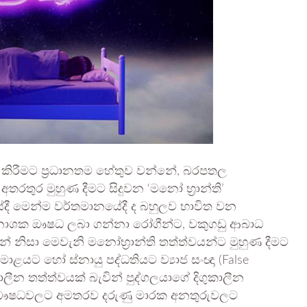
ම් කිරීමට ප්‍රධානතම හේතුව වන්නේ, බරපතල
අතරතුර මුහුණ දීමට සිදුවන ‘මනෝ භ්‍රාන්ති’
යේදී මෙන්ම වර්තමානයේදී ද බහුලව භාවිත වන
නා නාශක ඖෂධ ලබා ගන්නා රෝගීන්ට, වකුගඩු ආබාධ
න් නිසා මෙවැනි මනෝභ්‍රාන්ති තත්ත්වයන්ට මුහුණ දීමට
මොළයට හෝ ස්නායු පද්ධතියට ව්‍යාජ සංඥා (False
ලීන තත්ත්වයක් බැවින් පුද්ගලයාගේ දිගුකාලීන
. ඖෂධවලට අමතරව දරුණු මාරක අනතුරුවලට