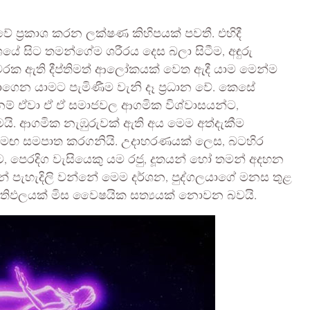
ේ ප්‍රකාශ කරන ලක්ෂණ කිහිපයක් පවතී. එහිදී
යේ සිට තමන්ගේම ශරීරය දෙස බලා සිටීම, අඳුරු
වරක ඇති දීප්තිමත් ආලෝකයක් වෙත ඇදී යාම මෙන්ම
ාගෙන යාමට පැමිණීම වැනි දෑ ප්‍රධාන වේ. කෙසේ
නම් ඒවා ඒ ඒ සමාජවල ආගමික විශ්වාසයන්ට,
මයි. ආගමික නැඹුරුවක් ඇති අය මෙම අත්දැකීම
සමඟ සමපාත කරගනියි. උදාහරණයක් ලෙස, බටහිර
, පෙරදිග වැසියෙකු යම රජු, දූතයන් හෝ තමන් අදහන
් පැහැදිලි වන්නේ මෙම දර්ශන, පුද්ගලයාගේ මනස තුළ
්‍රතිඵලයක් මිස වෛෂයික සත්‍යයක් නොවන බවයි.