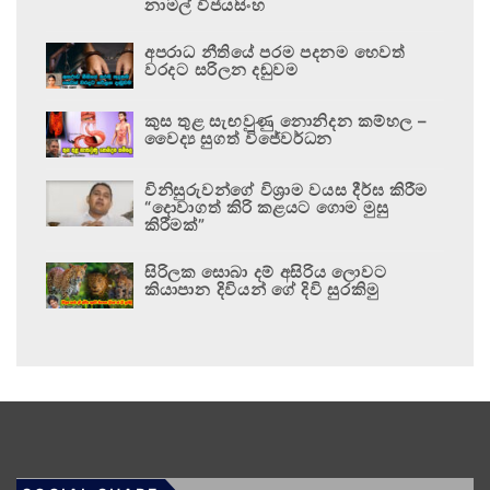
නාමල් විජයසිංහ
අපරාධ නීතියේ පරම පදනම හෙවත්
වරදට සරිලන දඬුවම
කුස තුළ සැඟවුණු නොනිදන කම්හල –
වෛද්‍ය සුගත් විජේවර්ධන
විනිසුරුවන්ගේ විශ්‍රාම වයස දීර්ඝ කිරීම
“දොවාගත් කිරි කළයට ගොම මුසු
කිරීමක්”
සිරිලක සොබා දම් අසිරිය ලොවට
කියාපාන දිවියන් ගේ දිවි සුරකිමු