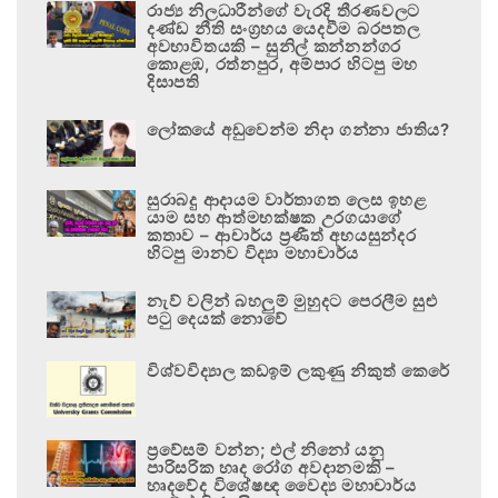
රාජ්‍ය නිලධාරීන්ගේ වැරදි තීරණවලට
දණ්ඩ නීති සංග්‍රහය යෙදවීම බරපතල
අවභාවිතයකි – සුනිල් කන්නන්ගර
කොළඹ, රත්නපුර, අම්පාර හිටපු මහ
දිසාපති
ලෝකයේ අඩුවෙන්ම නිදා ගන්නා ජාතිය?
සුරාබදු ආදායම වාර්තාගත ලෙස ඉහළ
යාම සහ ආත්මභක්ෂක උරගයාගේ
කතාව – ආචාර්ය ප්‍රණීත් අභයසුන්දර
හිටපු මානව විද්‍යා මහාචාර්ය
නැව් වලින් බහලුම් මුහුදට පෙරලීම සුළු
පටු දෙයක් නොවේ
විශ්වවිද්‍යාල කඩඉම් ලකුණු නිකුත් කෙරේ
ප්‍රවේසම් වන්න; එල් නිනෝ යනු
පාරිසරික හෘද රෝග අවදානමකි –
හෘදවේද විශේෂඥ වෛද්‍ය මහාචාර්ය