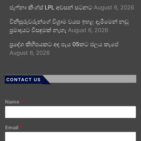
ජැෆ්නා කිංග්ස් LPL අවසන් සටනට
August 6, 2026
විනිසුරුවරුන්ගේ විශ්‍රාම වයස ඉහළ දැමීමෙන් නඩු
ප්‍රමාදයට විසඳුමක් නැහැ
August 6, 2026
ප්‍රදේශ කිහිපයකට අද පැය 05කට ජලය කැපේ
August 6, 2026
CONTACT US
Name
*
Email
*