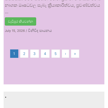
නාශක ඖෂධවල සැබෑ ක්‍රියාකාරීත්වය, ප්‍රචණ්ඩත්වය
…
වැඩිපුර කියවන්න
විනිවිද සායනය
July 15, 2026
/
1
2
3
4
5
›
»
.