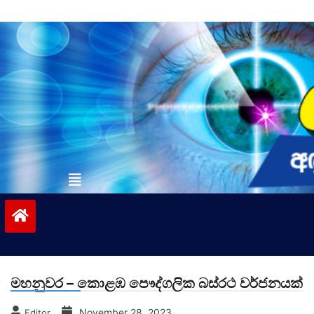
Skip
to
content
vinivida.lk
මහනුවර – කොළඹ පෞද්ගලික බස්රථ වර්ජනයක්
November 28, 2023
Editor