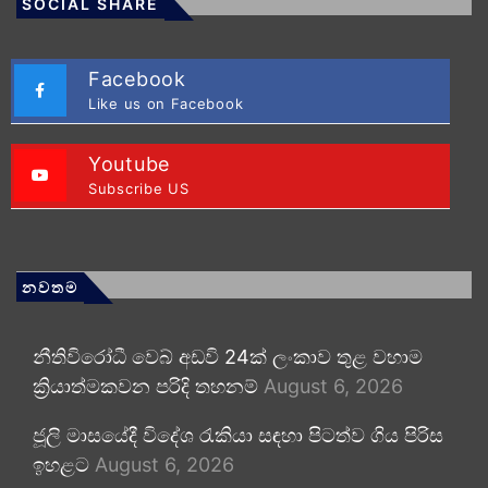
SOCIAL SHARE
Facebook
Like us on Facebook
Youtube
Subscribe US
නවතම
නීතිවිරෝධී වෙබ් අඩවි 24ක් ලංකාව තුළ වහාම
ක්‍රියාත්මකවන පරිදි තහනම්
August 6, 2026
ජූලි මාසයේදී විදේශ රැකියා සඳහා පිටත්ව ගිය පිරිස
ඉහළට
August 6, 2026