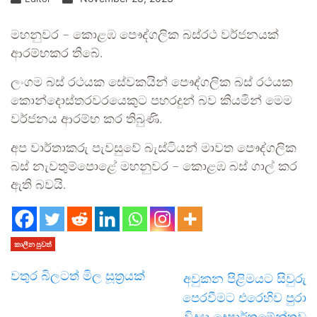
මහනුවර – කොළඹ පෞද්ගලික බස්රථ වර්ජනයක්
ආරම්භකර තිබේ.
ලංගම බස් රථයක සේවකයින් පෞද්ගලික බස් රථයක
කොන්දොස්තරවරයෙකුට පහරදුන් බව කියමින් මෙම
වර්ජනය ආරම්භ කර තිබුණි.
අප වාර්තාකරු පැවසුවේ බැස්ටියන් මාවත පෞද්ගලික
බස් නැවතුම්පොළේ මහනුවර – කොළඹ බස් ගාල් කර
ඇති බවයි.
කාලීන පුවත්
වතුර බිලටත් මිල සූත්‍රයක්
අවුකන පිළිමයට සිවුරු
පෙරවීමට එරෙහිව පුරා
විද්‍යා දෙපාර්තමේන්තුව