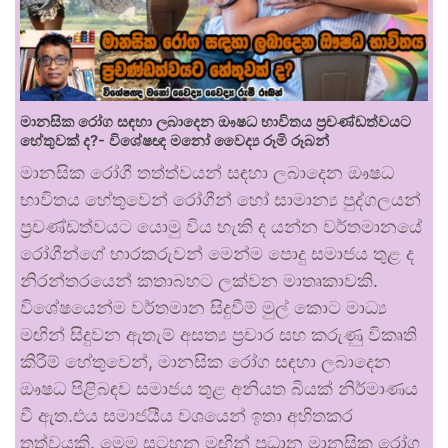
මානසික රෝග සඳහා ලබාදෙන ඖෂධ භාවිතය ප්‍රචණ්ඩත්වයට
හේතුවක් ද?- විශේෂඥ මනෝ වෛද්‍ය රූමි රූබන්
මානසික රෝගී තත්ත්වයන් සඳහා ලබාදෙන ඖෂධ
භාවිතය හේතුවෙන් රෝගීන් හෝ සාමාන්‍ය පුද්ගලයන්
ප්‍රචණ්ඩත්වයට යොමු විය හැකි ද යන්න වර්තමානයේ
රෝගීන්ගේ භාරකරුවන් මෙන්ම පොදු සමාජය තුළ ද
නිරන්තරයෙන් කතාබහට ලක්වන මාතෘකාවකි.
විශේෂයෙන්ම වර්තමාන සිදුවීම් මුල් කොට මාධ්‍ය
මඟින් සිදුවන ඇතැම් අසත්‍ය ප්‍රචාර සහ කරුණු විකෘති
කිරීම් හේතුවෙන්, මානසික රෝග සඳහා ලබාදෙන
ඖෂධ පිළිබඳව සමාජය තුළ අනියත බියක් නිර්මාණය
වී ඇත.එය සමාජයීය වශයෙන් ඉතා අහිතකර
තත්වයකි. මෙම සටහන මඟින් ප්‍රධාන මානසික රෝග