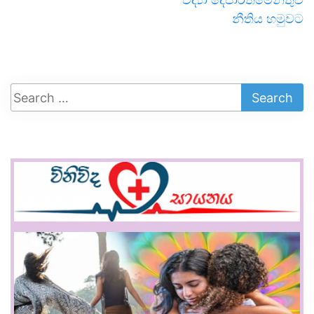
නීතිය හමුවට