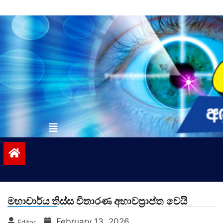
Skip
to
content
vinivida.lk
මහාචාර්ය තිස්ස විතාරණ අභාවප්‍රාප්ත වෙයි
February 13, 2026
Editor