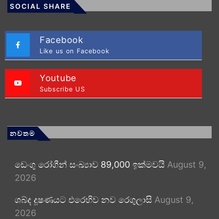
SOCIAL SHARE
Facebook
Like us on Facebook
Youtube
Subscribe US
නවතම
ඩෙංගු රෝගීන් සංඛ්‍යාව 89,000 ඉක්මවයි
August 9,
2026
ශබ්ද දූෂණයට එරෙහිව නව රෙගුලාසි
August 9,
2026