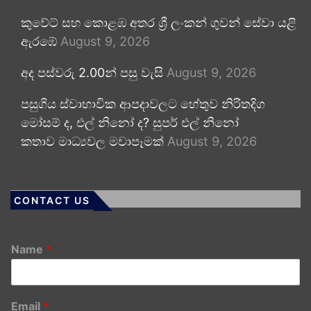
කුවේට් සහ කොළඹ අතර ශ්‍රී ලංකන් ගුවන් සේවා යළි
ඇරඹේ
August 9, 2026
අද පස්වරු 2.00න් පසු වැසි
August 9, 2026
පසුගිය ස්වාභාවික ආපදාවලට හේතුව නිරිතදිග
මෝසම් ද, එල් නිනෝ ද? සුපර් එල් නිනෝ
කතාව මාධ්‍යවල මවාපෑමක්
August 9, 2026
CONTACT US
Name
*
Email
*