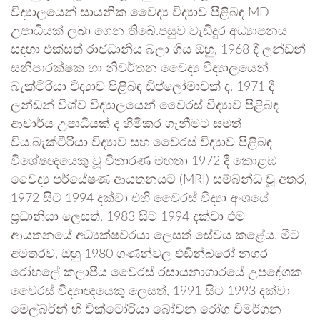
විද්‍යාලයෙන් සායනික වෛද්‍ය විද්‍යාව පිළිබඳ MD
උපාධියක් ලබා ගෙන තිබේ.පසුව වැඩිදුර අධ්‍යාපනය
සඳහා එක්සත් රාජධානිය බලා ගිය ඔහු, 1968 දී ලන්ඩන්
සනීපාරක්ෂක හා නිවර්තන වෛද්‍ය විද්‍යාලයෙන්
බැක්ටීරියා විද්‍යාව පිළිබඳ ඩිප්ලෝමාවක් ද, 1971 දී
ලන්ඩන් විශ්ව විද්‍යාලයෙන් වෛරස් විද්‍යාව පිළිබඳ
ආචාර්ය උපාධියක් ද හිමිකර ගැනීමට සමත්
විය.බැක්ටීරියා විද්‍යාව සහ වෛරස් විද්‍යාව පිළිබඳ
විශේෂඥයෙකු වූ විතාරණ මහතා 1972 දී කොළඹ
වෛද්‍ය පර්යේෂණ ආයතනයට (MRI) සම්බන්ධ වූ අතර,
1972 සිට 1994 දක්වා එහි වෛරස් විද්‍යා අංශයේ
ප්‍රධානියා ලෙසත්, 1983 සිට 1994 දක්වා එම
ආයතනයේ අධ්‍යක්ෂවරයා ලෙසත් සේවය කළේය. මීට
අමතරව, ඔහු 1980 ගණන්වල එඩින්බරෝ නගර
රෝහලේ කලාපීය වෛරස් රසායනාගාරයේ උපදේශක
වෛරස් විද්‍යාඥයෙකු ලෙසත්, 1991 සිට 1993 දක්වා
මෙල්බර්න් හි වික්ටෝරියා බෝවන රෝග විමර්ශන