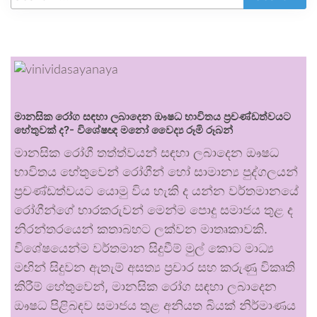
මානසික රෝග සඳහා ලබාදෙන ඖෂධ භාවිතය ප්‍රචණ්ඩත්වයට
හේතුවක් ද?- විශේෂඥ මනෝ වෛද්‍ය රූමි රූබන්
මානසික රෝගී තත්ත්වයන් සඳහා ලබාදෙන ඖෂධ
භාවිතය හේතුවෙන් රෝගීන් හෝ සාමාන්‍ය පුද්ගලයන්
ප්‍රචණ්ඩත්වයට යොමු විය හැකි ද යන්න වර්තමානයේ
රෝගීන්ගේ භාරකරුවන් මෙන්ම පොදු සමාජය තුළ ද
නිරන්තරයෙන් කතාබහට ලක්වන මාතෘකාවකි.
විශේෂයෙන්ම වර්තමාන සිදුවීම් මුල් කොට මාධ්‍ය
මඟින් සිදුවන ඇතැම් අසත්‍ය ප්‍රචාර සහ කරුණු විකෘති
කිරීම් හේතුවෙන්, මානසික රෝග සඳහා ලබාදෙන
ඖෂධ පිළිබඳව සමාජය තුළ අනියත බියක් නිර්මාණය