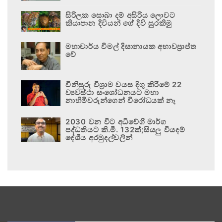
සිරිලක සොබා දම් අසිරිය ලොවට
කියාපාන දිවියන් ගේ දිවි සුරකිමු
මහාචාර්ය විමල් දිසානායක අභාවප්‍රාප්ත
වේ
විනිසුරු විශ්‍රාම වයස දිගු කිරීමේ 22
ව්‍යවස්ථා සංශෝධනයට මහා
නාහිමිවරුන්ගෙන් විරෝධයක් නෑ
2030 වන විට අධිවේගී මාර්ග
පද්ධතියට කි.මී. 132ක්;සියලු වියදම්
දේශීය අරමුදල්වලින්