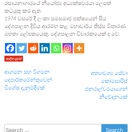
රසායනාගාරයේ නියෝජ්‍ය අධ්‍යක්ෂවරයා ලෙසත්
කටයුතු කර ඇත.
1974 වසරේ දී ලංකා සමසමාජ පක්ෂයෙන් සිය
දේශපාලන දිවිය ආරම්භ කළ මහාචාර්ය තිස්ස විතාරණ
මහතා ලේඛකයෙකු, දේශපාලන විචාරකයෙක් ද වේ.
කාලීන පුවත්
ආගමන සහ විගමන
අත්‍යාවශ්‍ය සේවා
දෙපාර්තමේන්තුවෙන්
කොමසාරිස්
විශේෂ දැනුම්දීමක්
ජනරාල්වරයාගෙන්
නිවේදනයක්