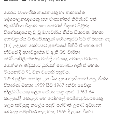
මෙරට වාමාංශික නායකයකු හා කෘතහස්ත
දේශපාලනඥයෙකු සහ ජාත්‍යන්තර කීර්තියට පත්
බැක්ටීරියා විද්‍යාව සහ වෛරස් විද්‍යාව පිළිබඳ
විශේෂඥයෙකු වූ වූ මහාචාර්ය තිස්ස විතාරණ මහතා
අභාවප්‍රාප්ත වී තිබේ.කලක් රෝගාතුරව සිටි ඒ මහතා අද
(13) උදෑසන කෝට්ටේ ප්‍රදේශයේ පිහිටි ඒ මහතාගේ
නිවසේ දී අභාවප්‍රාප්ත වී ඇති බව වාර්තා
වෙයි.පාර්ලිමේන්තු මන්ත්‍රී වරයකු, අමාත්‍ය වරයකු
මෙන්ම ආණ්ඩුකාර ධුරයක් හොබවා ඇති ඒ මහතා
මියයනවිට 91 වන වියෙහි පසුවිය.
1958 මූලික වෛද්‍ය උපාධිය ලබා ගැනීමෙන් පසු, තිස්ස
විතාරණ මහතා 1959 සිට 1967 දක්වා වෛද්‍ය
නිලධාරියෙකු ලෙස සේවය කළ අතර, 1963-64
කාලයේදී කොළඹ මහ රෝහලේ රෙජිස්ට්‍රාර්වරයෙකු
ලෙස කටයුතු කළේය.පසුව පශ්චාත් උපාධි අධ්‍යයන
කටයුතු සම්පූර්ණ කළ ඔහු, 1965 දී ලංකා විශ්ව