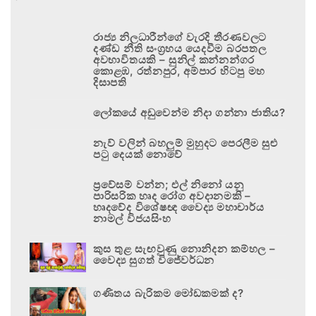
රාජ්‍ය නිලධාරීන්ගේ වැරදි තීරණවලට
දණ්ඩ නීති සංග්‍රහය යෙදවීම බරපතල
අවභාවිතයකි – සුනිල් කන්නන්ගර
කොළඹ, රත්නපුර, අම්පාර හිටපු මහ
දිසාපති
ලෝකයේ අඩුවෙන්ම නිදා ගන්නා ජාතිය?
නැව් වලින් බහලුම් මුහුදට පෙරලීම සුළු
පටු දෙයක් නොවේ
ප්‍රවේසම් වන්න; එල් නිනෝ යනු
පාරිසරික හෘද රෝග අවදානමකි –
හෘදවේද විශේෂඥ වෛද්‍ය මහාචාර්ය
නාමල් විජයසිංහ
කුස තුළ සැඟවුණු නොනිදන කම්හල –
වෛද්‍ය සුගත් විජේවර්ධන
ගණිතය බැරිකම මෝඩකමක් ද?