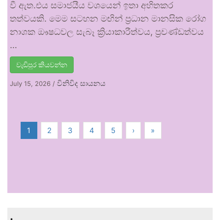
වී ඇත.එය සමාජයීය වශයෙන් ඉතා අහිතකර
තත්වයකි. මෙම සටහන මඟින් ප්‍රධාන මානසික රෝග
නාශක ඖෂධවල සැබෑ ක්‍රියාකාරීත්වය, ප්‍රචණ්ඩත්වය
…
වැඩිපුර කියවන්න
විනිවිද සායනය
July 15, 2026
/
1
2
3
4
5
›
»
.