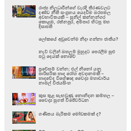
රාජ්‍ය නිලධාරීන්ගේ වැරදි තීරණවලට
දණ්ඩ නීති සංග්‍රහය යෙදවීම බරපතල
අවභාවිතයකි – සුනිල් කන්නන්ගර
කොළඹ, රත්නපුර, අම්පාර හිටපු මහ
දිසාපති
ලෝකයේ අඩුවෙන්ම නිදා ගන්නා ජාතිය?
නැව් වලින් බහලුම් මුහුදට පෙරලීම සුළු
පටු දෙයක් නොවේ
ප්‍රවේසම් වන්න; එල් නිනෝ යනු
පාරිසරික හෘද රෝග අවදානමකි –
හෘදවේද විශේෂඥ වෛද්‍ය මහාචාර්ය
නාමල් විජයසිංහ
කුස තුළ සැඟවුණු නොනිදන කම්හල –
වෛද්‍ය සුගත් විජේවර්ධන
ගණිතය බැරිකම මෝඩකමක් ද?