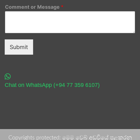
Comment or Message
*
Submit
Chat on WhatsApp (+94 77 359 6107)
Copyrights protected: මෙම වෙබ් අඩවියේ පළකරනු