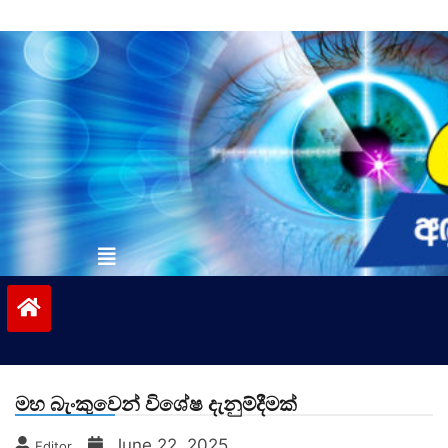
Skip
to
content
vinivida.lk
මහ බැංකුවෙන් විශේෂ දැනුම්දීමක්
June 22, 2025
Editor