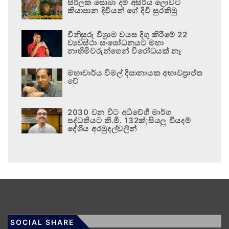
සිරිලක සොබා දම් අසිරිය ලොවට
කියාපාන දිවියන් ගේ දිවි සුරකිමු
විනිසුරු විශ්‍රාම වයස දිගු කිරීමේ 22
ව්‍යවස්ථා සංශෝධනයට මහා
නාහිමිවරුන්ගෙන් විරෝධයක් නෑ
මහාචාර්ය විමල් දිසානායක අභාවප්‍රාප්ත
වේ
2030 වන විට අධිවේගී මාර්ග
පද්ධතියට කි.මී. 132ක්;සියලු වියදම්
දේශීය අරමුදල්වලින්
SOCIAL SHARE