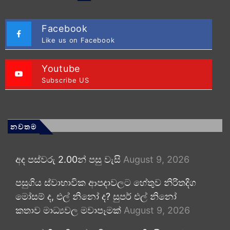
Facebook
Like us on Facebook
Youtube
Subscribe US
නවතම
අද පස්වරු 2.00න් පසු වැසි
August 9, 2026
පසුගිය ස්වාභාවික ආපදාවලට හේතුව නිරිතදිග
මෝසම් ද, එල් නිනෝ ද? සුපර් එල් නිනෝ
කතාව මාධ්‍යවල මවාපෑමක්
August 9, 2026