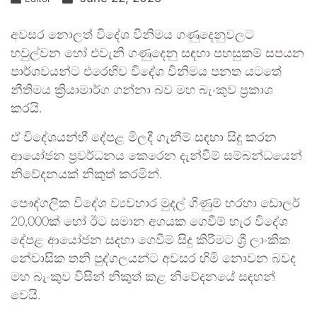
අවසර නොලත් විදේශ විනිමය ගණුදෙනුවලට
හවුල්වන හෝ එවැනි ගණුදෙනු සඳහා පහසුකම් සපයන
පාර්ශවයන්ට එරෙහිව විදේශ විනිමය පනත යටතේ
නීතිමය ක්‍රියාමාර්ග ගන්නා බව මහ බැංකුව ප්‍රකාශ
කරයි.
ඒ විදේශයන්හී දේපළ මිලදී ගැනීම් සඳහා සිදු කරන
ආයෝජන ප්‍රවර්ධනය කෙරෙන දැන්වීම් සම්බන්ධයෙන්
නිවේදනයක් නිකුත් කරමින්.
පෞද්ගලික විදේශ ව්‍යවහාර මුදල් ගිණුම් හරහා ඩොලර්
20,000ක් හෝ ඊට සමාන අගයක ගෙවීම් හැර විදේශ
දේපළ ආයෝජන සදහා ගෙවීම් සිදු කිරීමට ශ්‍රී ලාංකික
නේවාසික තනි පුද්ගලයන්ට අවසර හිමි නොවන බවද
මහ බැංකුව විසින් නිකුත් කළ නිවේදනයේ සඳහන්
වෙයි.