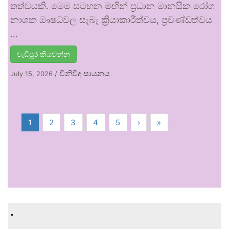
තත්වයකි. මෙම සටහන මඟින් ප්‍රධාන මානසික රෝග
නාශක ඖෂධවල සැබෑ ක්‍රියාකාරීත්වය, ප්‍රචණ්ඩත්වය
…
වැඩිපුර කියවන්න
විනිවිද සායනය
July 15, 2026
/
1
2
3
4
5
›
»
.