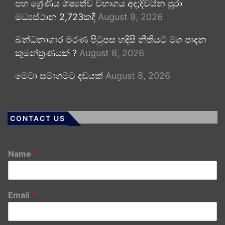
පහ ශ්‍රේණිය ශිෂ්‍යත්ව විභාගය අද;දිවයින පුරා
මධ්‍යස්ථාන 2,723කදී
August 9, 2026
බන්ධනාගාර මරණ පිටුපස හදිසි නීතියට මග පාදන
කුමන්ත්‍රණයක් ?
August 8, 2026
මෙටා සමාගමට දඩයක්
August 8, 2026
CONTACT US
Name
*
Email
*