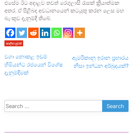
එසේම ඊට අදාළව තවත් රෙගුලාසි රැසක් ක්‍රියාත්මක
අතර, ඒ පිළිබද අවධානයෙන් කටයුතු කරන ලෙස මහ
බැංකුව දැනුම්දී තිබේ.
කාලීන පුවත්
වගා නොකළ ඉඩම්
ඇමරිකානු ඉරාන ප්‍රහාරය
හිමියන්ට රජයෙන් විශේෂ
නිසා ඉන්ධන අර්බුදයක්?
දැනුම්දීමක්