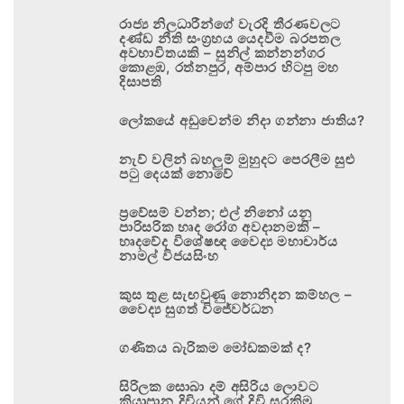
රාජ්‍ය නිලධාරීන්ගේ වැරදි තීරණවලට
දණ්ඩ නීති සංග්‍රහය යෙදවීම බරපතල
අවභාවිතයකි – සුනිල් කන්නන්ගර
කොළඹ, රත්නපුර, අම්පාර හිටපු මහ
දිසාපති
ලෝකයේ අඩුවෙන්ම නිදා ගන්නා ජාතිය?
නැව් වලින් බහලුම් මුහුදට පෙරලීම සුළු
පටු දෙයක් නොවේ
ප්‍රවේසම් වන්න; එල් නිනෝ යනු
පාරිසරික හෘද රෝග අවදානමකි –
හෘදවේද විශේෂඥ වෛද්‍ය මහාචාර්ය
නාමල් විජයසිංහ
කුස තුළ සැඟවුණු නොනිදන කම්හල –
වෛද්‍ය සුගත් විජේවර්ධන
ගණිතය බැරිකම මෝඩකමක් ද?
සිරිලක සොබා දම් අසිරිය ලොවට
කියාපාන දිවියන් ගේ දිවි සුරකිමු