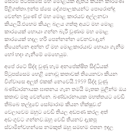
සේරම පිටිපස්සෙ මහ මොළයක් ඇතයි කියන කාරණේ
පිළිගත්තා.ඉන්ප ස්සෙ දේශපාලකයන්ට පොරොන්දු
වෙන්න වුණේ ඒ මහ මොළ කාරයව අල්ලනවා
කියලයි.එහෙම කියල බලය ගත්තු අයට මහ මොළ
කාරයෙක් හොයා ගන්න බැරි වුණාම මහ මොළ
කාරයෙක් හදල හරි පෙන්නන්න වෙනවා.දැන්
තියෙන්නෙ අන්න ඒ මහ මොළකාරයාව හොයා ගැනීම
හෝ හදා ගැනීමේ මෙහෙයුම.
අපේ රටේ සිද්ද වුණු හැම අනපේක්ෂිත සිද්ධියක්
පිටුපස්සෙම හෙළි නොවූ කතාවක් තියෙනවා කියන
විශ්වාසෙ අලුත් එකක් නෙවෙයි.1959 සිද්ද වූණු
බණ්ඩාරනායක ඝාතනය ගැන තමයි මෑතක මුලින්ම ඔය
කතාව මතු වෙන්නෙ. බණ්ඩාරනායක මහත්තයට වෙඩි
තිබ්බෙ තල්දූවේ සෝමාරාම කියන භික්ෂුව.ඒ
වෙලාවෙම ඔහුට වෙඩි තියල අඩපණ කරල අත්
අඩංගුවට ගන්නව.ඔහු වෙඩි තියනව දැකපු
ස්වාමීන්වහන්සෙ නමකුත් ඔහු සමඟම එතන ඉඳල