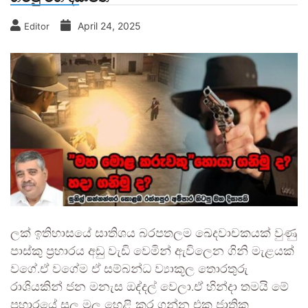
April 24, 2025
Editor
ලක් ඉතිහාසයේ සාතිශය බරපතලම ඛෙදවාචකයක් වුණු
පාස්කු ප්‍රහාරය අඩු වැඩි වෙමින් ඇවිලෙන ගිනි මැළයක්
වගේ.ඒ වගේම ඒ සම්බන්ධ ව්‍යාකූල තොරතුරු
රාශියකින් ජන මනැස ඔද්දල් වෙලා.ඒ හින්දා තමයි මේ
ප්‍රහාරයේ සුල මුල හෙළි කර ගන්න එක ජාතික