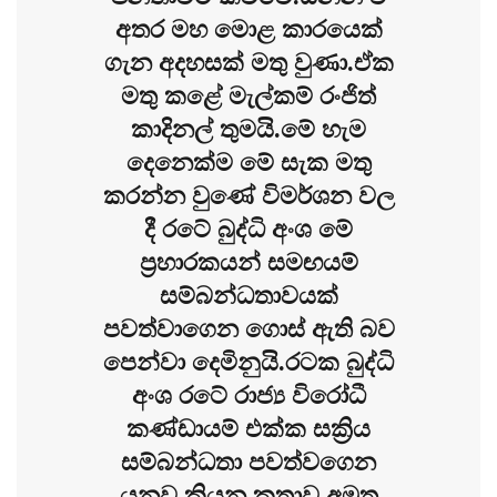
අතර මහ මොළ කාරයෙක්
ගැන අදහසක් මතු වුණා.ඒක
මතු කළේ මැල්කම් රංජිත්
කාදිනල් තුමයි.මේ හැම
දෙනෙක්ම මේ සැක මතු
කරන්න වුණේ විමර්ශන වල
දී රටේ බුද්ධි අංශ මේ
ප්‍රහාරකයන් සමඟයම්
සම්බන්ධතාවයක්
පවත්වාගෙන ගොස් ඇති බව
පෙන්වා දෙමිනුයි.රටක බුද්ධි
අංශ රටේ රාජ්‍ය විරෝධී
කණ්ඩායම් එක්ක සක්‍රිය
සම්බන්ධතා පවත්වගෙන
යනව කියන කතාව අමුතු