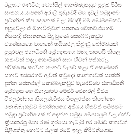
ඊළඟට රණවිරු ඩෙන්සිල් කොබ්බෑකඩුව ප්‍රමුඛ පිරිස
ඝාතනය.යාපනේ අරාලි තුඩුවෙදි මහ දවල් හමුදාවෙ
ප්‍රධානීන් කීප දෙනෙක් බලා සිටිද්දි බිම් බෝම්බෙකට
අහුවෙලා ඒ මහාවිරුවන් ඝතනය වෙනව.එහෙම
තියෙද්දි ඒඝාතනය සිදු වුණේ කොබ්බෑකඩුව
මහත්තයගෙ වාහනේ හයිකරල තිබුණු බෝම්බයක්
පුපුරවල ජනාධිපති ප්‍රේමදාසගෙ ඕනෑ කමටයි කියල
කතාවක් හදල කොමිෂන් සභා හිටන් පත්කරල
පරීක්ෂණ කරවන තැනට වැඩේ කළා.ඒ කොමිෂන්
සභාව ඉස්සරහට ඇවිත් කවුදෝ කාන්තාවක් සාක්කි
දුන්න ජෙනරාල් කොබ්බෑකඩුව මැරෙව්වෙ ජනාධිපති
ප්‍රේමදාස ගෙ ඕනෑකමට මේජර් ජෙනරල් විජය
විමලරත්නය කියලත්.විජය විමලරත්න කියන්නෙ
කොබ්බෑකඩුව මහත්තයගෙ අතිශය හිතවත් සමිපතම
හමුදා ප්‍රධානියෙක් ඒ දෙන්න හමුදා මෙහෙයුම් වල එක්ව
ක්‍රියාකරපු මහා රණ ශූරයො.හැබැයි අර මෝඩ කතාවත්
පිළිගත්තු ගොබ්බ රැලක් රටේ ඉඳල කිරිබත්ගොඩ