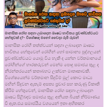
මානසික රෝග සඳහා ලබාදෙන ඖෂධ භාවිතය ප්‍රචණ්ඩත්වයට
හේතුවක් ද?- විශේෂඥ මනෝ වෛද්‍ය රූමි රූබන්
මානසික රෝගී තත්ත්වයන් සඳහා ලබාදෙන ඖෂධ
භාවිතය හේතුවෙන් රෝගීන් හෝ සාමාන්‍ය පුද්ගලයන්
ප්‍රචණ්ඩත්වයට යොමු විය හැකි ද යන්න වර්තමානයේ
රෝගීන්ගේ භාරකරුවන් මෙන්ම පොදු සමාජය තුළ ද
නිරන්තරයෙන් කතාබහට ලක්වන මාතෘකාවකි.
විශේෂයෙන්ම වර්තමාන සිදුවීම් මුල් කොට මාධ්‍ය
මඟින් සිදුවන ඇතැම් අසත්‍ය ප්‍රචාර සහ කරුණු විකෘති
කිරීම් හේතුවෙන්, මානසික රෝග සඳහා ලබාදෙන
ඖෂධ පිළිබඳව සමාජය තුළ අනියත බියක් නිර්මාණය
වී ඇත.එය සමාජයීය වශයෙන් ඉතා අහිතකර