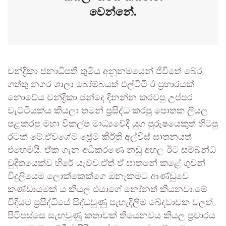
වෙන්නේ.
චන්ද්‍රිකා ජනාධිපති තුමිය අනූනමයෙන් ජීවිතේ බේර
ගත්තු නගර ශාලා බෝම්බයත් එල්ටීටී ඊ ප්‍රහාරයක්
නොවේය චන්ද්‍රිකා ඡන්දෙ දිනන්න කරවපු උප්පර
වැට්ටියක්ය කියලා තමන් ප්‍රසිද්ධ කරපු පොතක ලියල
පළකරපු මහා විකල්ප මාධ්‍යවේදී යුග පුරුෂයෙකුත් හිටපු
රටක් මේ.ඒවගේම ප්‍රේම කීර්ති අල්විස් ඝාතනයත්
එහෙමයි. ඒක ගැන අධිකරණෙ නඩු අහල ඊට සම්බන්ධ
චුදිතයෙක්ව හිරේ යැව්ව.ඒත් ඒ ඝාතනේ කළේ ගුවන්
විදුලියෙම ලොක්කෙක්ගෙ ඔනෑකමට ආණ්ඩුවෙ
කණ්ඩායමක් ය කියල එයාගේ නෝනත් කියනවා.මේ
විදියට ප්‍රසිද්ධියේ සිද්ධවුණු පැහැදිලිම ඛේදවාචක වලත්
පිටිපස්සෙ සැඟවුණු කතාවක් තියෙනවය කියල ප්‍රචාරය