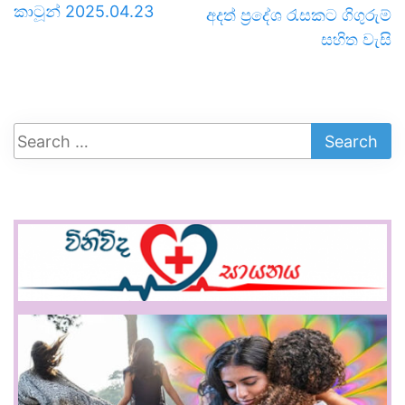
කාටූන් 2025.04.23
අදත් ප්‍රදේශ රැසකට ගිගුරුම්
සහිත වැසි