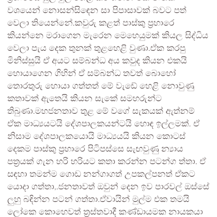
වශයෙන් නොසන්සිඳෙන සා පිපාසාවක් බවට පත්
වෙලා තියෙන්නේ.කවුරු කළත් පාස්කු ප්‍රහාරෙ
කියන්නෙ මරාගෙන මැරෙන මෙහෙයුමක් කියල සිද්ධිය
වෙලා පැය දෙක තුනක් තුළහෙළි වුණා.ඒක කරපු
මිනිස්සුයි ඒ අයට සම්බන්ධ අය කවුද කියන එකයි
හොයාගෙන ගිහින් ඒ සම්බන්ධ තවත් බොහෝ
තොරතුරු හොයා ගත්තත් මේ වැඩේ හෙළි නොවුණු
කතාවක් ඇතෙයි කියන සැකේ සමහරුන්ට
තිබුණා.මහජනතාව තුළ මේ වගේ සැකයක් ඇත්නම්
ඒක මාධ්‍යයටයි දේශපාලකයන්ටයි හොඳ ඉල්ලමක්. ඒ
නිසාම දේශපාලකයොයි මාධ්‍යයයි කියන කොටස්
දෙකම පාස්කු ප්‍රහාරෙ පිටිපස්සෙ සැඟවුණු න්‍යාය
පත්‍රයක් ගැන හරි හරියට කතා කරන්න පටන්ග ත්තා. ඒ
සඳහා තමන්ම ගොඩ නන්ගාගත් උපකල්පනත් ඒකට
යොදා ගත්තා,.ජනතාවත් ඔවුන් දෙන ඉව පාරවල් ඔස්සේ
ලුහු බඳින්න පටන් ගත්තා.ඒවායින් මුල්ම එක තමයි
ලෝකෙ කොහෙවත් ත්‍රස්තවාදී කණ්ඩායමක නායකයා