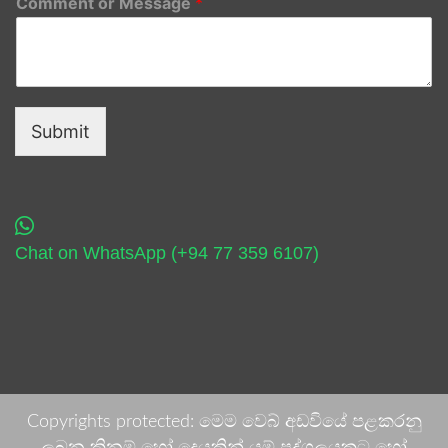
Comment or Message
*
Submit
Chat on WhatsApp (+94 77 359 6107)
Copyrights protected: මෙම වෙබ් අඩවියේ පළකරනු