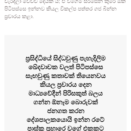
වැරදිලා වෙච්ච් දෙයක්‍ ය; ඒ වගේම සිරිසේන කුරේ ඕක
පිටිපස්සෙ ඉන්නව කියල විකල්ප පත්තර ගජ බින්න
ප්‍රචාරය කළා.
ප්‍රසිද්ධියේ සිද්ධවුණු පැහැදිලිම
ඛේදවාචක වලත් පිටිපස්සෙ
සැඟවුණු කතාවක් තියෙනවය
කියල ප්‍රචාරය දෙන
මාධ්‍යවේදීන් පිරිසකුත් බලය
ගන්න ඕනෑම බොරුවක්
ජනගත කරන
දේශපාලකයොයි ඉන්න රටේ
පාස්කු ප්‍රහාරෙ වගේ එකකට