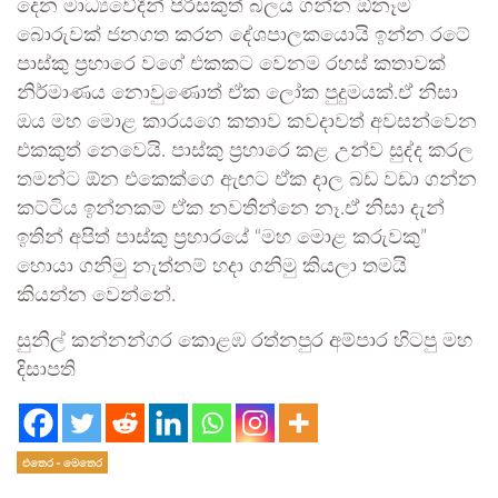
දෙන මාධ්‍යවේදීන් පිරිසකුත් බලය ගන්න ඕනෑම
බොරුවක් ජනගත කරන දේශපාලකයොයි ඉන්න රටේ
පාස්කු ප්‍රහාරෙ වගේ එකකට වෙනම රහස් කතාවක්
නිර්මාණය නොවුණොත් ඒක ලෝක පුදුමයක්.ඒ නිසා
ඔය මහ මොළ කාරයගෙ කතාව කවදාවත් අවසන්වෙන
එකකුත් නෙවෙයි. පාස්කු ප්‍රහාරෙ කළ උන්ව සුද්ද කරල
තමන්ට ඕන එකෙක්ගෙ ඇඟට ඒක දාල බඩ වඩා ගන්න
කට්ටිය ඉන්නකම් ඒක නවතින්නෙ නෑ.ඒ නිසා දැන්
ඉතින් අපිත් පාස්කු ප්‍රහාරයේ “මහ මොළ කරුවකු”
හොයා ගනිමු නැත්නම් හදා ගනිමු කියලා තමයි
කියන්න වෙන්නේ.
සුනිල් කන්නන්ගර කොළඹ රත්නපුර අම්පාර හිටපු මහ
දිසාපති
එතෙර - මෙතෙර