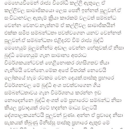
මෙහෙයවීමෙන් රාජ්‍ය විරෝධී කල්ලි ඇතුලෙ ඒ
කල්ලිවල සාමාජිකයො ලෙස පෙනී ඉන්නත් පුලුවන්.ඒ
සංවිධානවල ඇතැම් ක්‍රියා කාරකම් වලටත් සම්බන්ධ
වෙන්න වෙනව.නැත්නම් ඒ කල්ලිවල සාමාජිකයින්
එක්ක සමීප සම්බන්ධතා පවත්වගෙන යනව වෙන්නත්
පුලුවන්.ඒ සම්බන්ධතා එළිදරව් වීම් රාජ්‍ය බුද්ධි
මෙහෙයුම් මුලුමනින්ම අඩාල වෙන්න හේතුවක්.ඒ නිසා
බුද්ධි මෙහෙයුම් ගැන සාමාන්‍ය අපරාධ
විමර්ශකයන්ටවත් හෙළිනොකර රහසිගතව තියා
ගැනීමයි වෙන්නෙ.මේක අපේ විතරක් නෙවෙයි
ලෝකයේ හැම රටකම වෙන දෙයක්.පාස්කු ප්‍රහාරෙ
විමර්ශනවල මේ බුද්ධි අංශ පවත්වාගෙන ගිය
සම්බන්ධතාවය ගැන විමර්ශනය කරන්න ඉඩ
නොදෙන්නෙ බුද්ධි අංශත් මේ ප්‍රහාරෙට සම්බන්ධ නිසා
කියල ප්‍රවාදයක් රටේ හදන්න මාධ්‍ය වලටයි
දේශපාලකයන්ටයි පුලුවන් වුණා. අන්න ඒ ප්‍රවාදෙ නිසා
සැකයක් තිබුණු මීනිස්සු පාස්කු ප්‍රහාරෙ ඇතුළු මේ