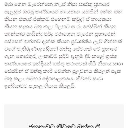
මරා ගෙන මැරෙන්නෙ නෑ.ඒ නිසා පාස්කු ප්‍රහාරෙ
සැලසුම් කරපු කණ්ඩායම් නායකයා යහතින් ඉන්න ඕන
කියන එක.ඒ එක්කම එහෙනම් කවුද? ඒ නායකයා
කියන සැකය මතු කළා.ඊළඟට සාරා ජෙස්මින් කියන
කාන්තාව සායින්ද මර්දු මරාගෙන මැරෙන ප්‍රහාරෙන්
පස්සෙත් ඉන්නව දැක්ක කියන ප්‍රවෘත්තිය ලැව් ගින්නක්
වගේ පැතිරුණා.ඉන්දියන් ඔත්තු සේවයක් මේ ප්‍රහාරෙ
ගැන තොරතුරු ලංකාවට පූර්ව දැනුම් දීම කළේ ත්‍රස්ත
කණ්ඩායමේ ඉන්දියන් ඔත්තු කරුවෙක් හිටි නිසාය.සාරා
ජෙස්මින් ඒ ඔත්තු කාරි වෙන්න පුලුවන්ය කියලත් සැක
මතු කළා. සමහර දේශපාලකයො කිව්වෙ සාරා
ඉන්දියාවට පැනල ගියාය කියලයි.
ජනතාවට කිව්වෙ.ඔන්න ඒ