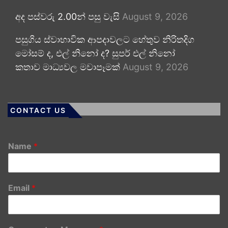
අද පස්වරු 2.00න් පසු වැසි
August 9, 2026
පසුගිය ස්වාභාවික ආපදාවලට හේතුව නිරිතදිග
මෝසම් ද, එල් නිනෝ ද? සුපර් එල් නිනෝ
කතාව මාධ්‍යවල මවාපෑමක්
August 9, 2026
CONTACT US
Name
*
Email
*