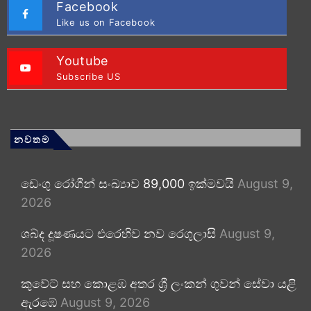
Facebook
Like us on Facebook
Youtube
Subscribe US
නවතම
ඩෙංගු රෝගීන් සංඛ්‍යාව 89,000 ඉක්මවයි
August 9,
2026
ශබ්ද දූෂණයට එරෙහිව නව රෙගුලාසි
August 9,
2026
කුවේට් සහ කොළඹ අතර ශ්‍රී ලංකන් ගුවන් සේවා යළි
ඇරඹේ
August 9, 2026