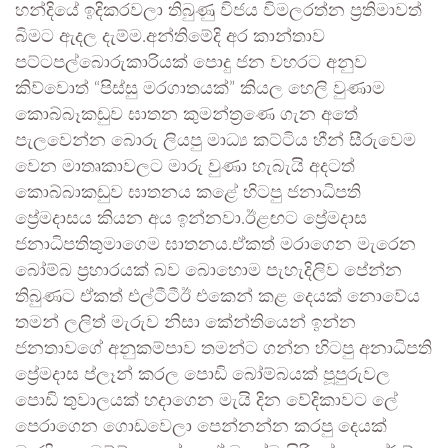
හන්දියේ ඉදිකරවලා තිබුණු විජය විමලරත්න ප්‍රතිමාවත්
බිමට ඇදල දැම්ම.අන්තිමේදි අර කාන්තාව
පට්ටපල්බොරුකාරියක්‍ පොදු ජන වහරට අනුව
කිව්වොත් “පිස්සු මරගාතයක්” කියල හෙලි වුණාම
කොබ්බෑකඩුව ඝාතන කුමන්ත්‍රණෙ ගැන අතේ
පැලවෙන්න බොරු ලියපු මාධ්‍ය කට්ටිය හීන් සීරුවෙම
වෙන මාතෘකාවලට මාරු වුණා හැබැයි අදටත්
කොබ්බාකඩුව ඝාතනය කළේ හිටපු ජනාධිපති
ප්‍රේමදාසය කියන අය ඉන්නවා.ඊළඟට ප්‍රේමදාස
ජනාධිපතිතුමාගෙම ඝාතනය.ඒකත් මරාගෙන මැරෙන
බෝම්බ ප්‍රහාරයක් බව බොහොම පැහැදිලිව පේන්න
තිබුණට ඒකත් එල්ටීටීඊ එකෙන් කළ දෙයක් නොවේය
තමන් ලලිත් මැරුව නිසා කේන්තියෙන් ඉන්න
ජනතාවගේ අනුකම්පාව තමන්ට ගන්න හිටපු අනාධිපති
ප්‍රේමදාස ප්ලෑන් කරල පොඩි බෝම්බයක් පූපුරුවල
පොඩි තුවාලයක් හදාගෙන මැයි දින වේදිකාවට ලේ
පෙරාගෙන ගොඩවෙලා පෙන්නන්න කරපු දෙයක්