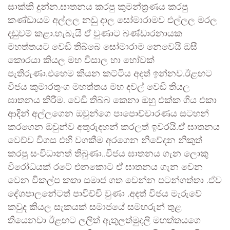
සාක්කි දුන්න.ඝාතනය කරපු කුමන්ත්‍රණය කරපු
කණ්ඩායම අල්ලල නඩු දාල සෝමාරාමව එල්ලල මරල
දඬුවම් කළා.හැබැයි ඒ වුණාට බණ්ඩාරනායක
මහත්තයට වෙඩි තිබ්බෙ සෝමාරාම නෙවෙයි ඔසී
කොරයා කියල මහ විසාල හා හෝවක්
පැතිරුණා.එහෙම කියන කට්ටිය අදත් ඉන්නව.ඊළඟට
විජය කුමාරතුංග මහත්තය මහ දවල් වෙඩි තියල
ඝාතනය කිරීම. වෙඩි තිබ්බ කෙනා ඔහු එක්ක ගිය එකා
ආදින් අල්ලගෙන ඔවුන්ගෙ පාපොච්චාරණය සටහන්
කරගෙන ඔවුන්ව අතුරුදහන් කරලත් ඉවරයි.ඒ ඝාතනය
වෙච්ච විගස එහි වගකීම අරගෙන නිවේදන නිකුත්
කරපු සංවිධානත් තිබුණා..විජය ඝාතනය ගැන ලොකු
විරෝධයක් රටේ එනකොට ඒ ඝාතනය ගැන වෙන
වෙන විකල්ප කතා සමාජ ගත වෙන්න පටන්ගත්තා .ඒව
දේශපාලනේටත් පාවිච්චි වුණා .අදත් විජය මැරුවේ
කවුද කියල සැකයක් සමාජයේ සමහරුන් තුළ
තියෙනවා ඊළඟට ලලිත් ඇතුලත්මුදලි මහත්තයගෙ