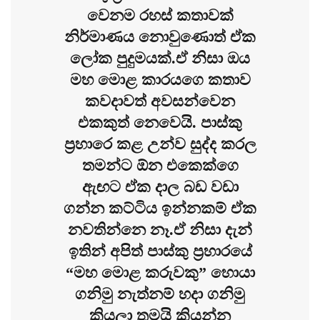
වෙනම රහස් කතාවක්
නිර්මාණය නොවුණොත් ඒක
ලෝක පුදුමයක්.ඒ නිසා ඔය
මහ මොළ කාරයගෙ කතාව
කවදාවත් අවසන්වෙන
එකකුත් නෙවෙයි. පාස්කු
ප්‍රහාරෙ කළ උන්ව සුද්ද කරල
තමන්ට ඕන එකෙක්ගෙ
ඇඟට ඒක දාල බඩ වඩා
ගන්න කට්ටිය ඉන්නකම් ඒක
නවතින්නෙ නෑ.ඒ නිසා දැන්
ඉතින් අපිත් පාස්කු ප්‍රහාරයේ
“මහ මොළ කරුවකු” හොයා
ගනිමු නැත්නම් හදා ගනිමු
කියලා තමයි කියන්න