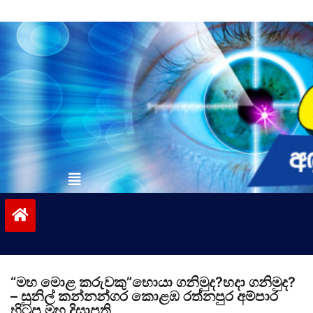
Skip
to
content
vinivida.lk
“මහ මොළ කරුවකු”හොයා ගනිමුද?හදා ගනිමුද?
– සුනිල් කන්නන්ගර කොළඹ රත්නපුර අම්පාර
හිටපු මහ දිසාපති