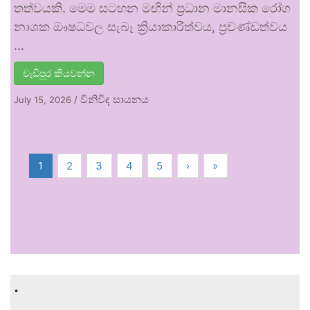
තත්වයකි. මෙම සටහන මඟින් ප්‍රධාන මානසික රෝග
නාශක ඖෂධවල සැබෑ ක්‍රියාකාරීත්වය, ප්‍රචණ්ඩත්වය
…
වැඩිපුර කියවන්න
විනිවිද සායනය
July 15, 2026
/
1
2
3
4
5
›
»
.