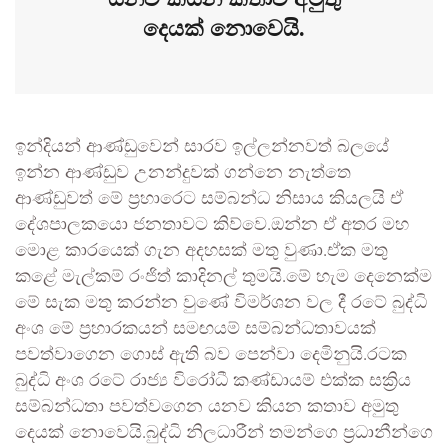
දෙයක් නොවෙයි.
ඉන්දියන් ආණ්ඩුවෙන් සාරව ඉල්ලන්නවත් බලයේ
ඉන්න ආණ්ඩුව උනන්දුවක් ගන්නෙ නැත්තෙ
ආණ්ඩුවත් මේ ප්‍රහාරෙට සම්බන්ධ නිසාය කියලයි ඒ
දේශපාලකයො ජනතාවට කිව්වෙ.ඔන්න ඒ අතර මහ
මොළ කාරයෙක් ගැන අදහසක් මතු වුණා.ඒක මතු
කළේ මැල්කම් රංජිත් කාදිනල් තුමයි.මේ හැම දෙනෙක්ම
මේ සැක මතු කරන්න වුණේ විමර්ශන වල දී රටේ බුද්ධි
අංශ මේ ප්‍රහාරකයන් සමඟයම් සම්බන්ධතාවයක්
පවත්වාගෙන ගොස් ඇති බව පෙන්වා දෙමිනුයි.රටක
බුද්ධි අංශ රටේ රාජ්‍ය විරෝධී කණ්ඩායම් එක්ක සක්‍රිය
සම්බන්ධතා පවත්වගෙන යනව කියන කතාව අමුතු
දෙයක් නොවෙයි.බුද්ධි නිලධාරීන් තමන්ගෙ ප්‍රධානීන්ගෙ