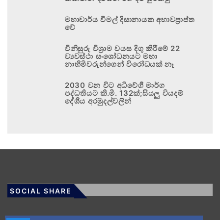
මහාචාර්ය විමල් දිසානායක අභාවප්‍රාප්ත
වේ
විනිසුරු විශ්‍රාම වයස දිගු කිරීමේ 22
ව්‍යවස්ථා සංශෝධනයට මහා
නාහිමිවරුන්ගෙන් විරෝධයක් නෑ
2030 වන විට අධිවේගී මාර්ග
පද්ධතියට කි.මී. 132ක්;සියලු වියදම්
දේශීය අරමුදල්වලින්
SOCIAL SHARE