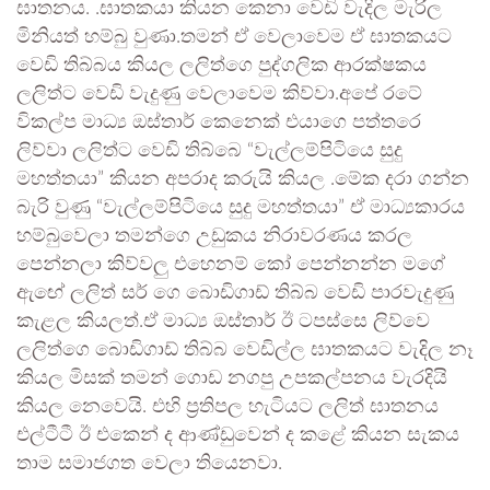
ඝාතනය. .ඝාතකයා කියන කෙනා වෙඩි වැදිල මැරිල
මිනියත් හම්බු වුණා.තමන් ඒ වෙලාවෙම ඒ ඝාතකයට
වෙඩි තිබ්බය කියල ලලිත්ගෙ පුද්ගලික ආරක්ෂකය
ලලිත්ට වෙඩි වැදුණු වෙලාවෙම කිව්වා.අපේ රටේ
විකල්ප මාධ්‍ය ඔස්තාර් කෙනෙක් එයාගෙ පත්තරෙ
ලිව්වා ලලිත්ට වෙඩි තිබ්බෙ “වැල්ලම්පිටියෙ සුදු
මහත්තයා” කියන අපරාද කරුයි කියල .මේක දරා ගන්න
බැරි වුණු “වැල්ලම්පිටියෙ සුදු මහත්තයා” ඒ මාධ්‍යකාරය
හම්බුවෙලා තමන්ගෙ උඩුකය නිරාවරණය කරල
පෙන්නලා කිව්වලු එහෙනම් කෝ පෙන්නන්න මගේ
ඇඟේ ලලිත් සර් ගෙ බොඩිගාඩ් තිබ්බ වෙඩි පාරවැදුණු
කැළල කියලත්.ඒ මාධ්‍ය ඔස්තාර් ඊ ටපස්සෙ ලිව්වෙ
ලලිත්ගෙ බොඩිගාඩ් තිබ්බ වෙඩිල්ල ඝාතකයට වැදිල නෑ
කියල මිසක් තමන් ගොඩ නගපු උපකල්පනය වැරදියි
කියල නෙවෙයි. එහි ප්‍රතිපල හැටියට ලලිත් ඝාතනය
එල්ටීටී ඊ එකෙන් ද ආණ්ඩුවෙන් ද කළේ කියන සැකය
තාම සමාජගත වෙලා තියෙනවා.