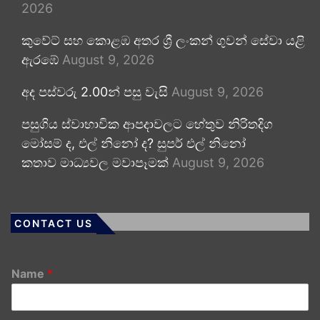
2026
කුවේට් සහ කොළඹ අතර ශ්‍රී ලංකන් ගුවන් සේවා යළි
ඇරඹේ
August 9, 2026
අද පස්වරු 2.00න් පසු වැසි
August 9, 2026
පසුගිය ස්වාභාවික ආපදාවලට හේතුව නිරිතදිග
මෝසම් ද, එල් නිනෝ ද? සුපර් එල් නිනෝ
කතාව මාධ්‍යවල මවාපෑමක්
August 9, 2026
CONTACT US
Name
*