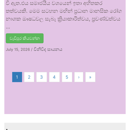
වී ඇත.එය සමාජයීය වශයෙන් ඉතා අහිතකර
තත්වයකි. මෙම සටහන මඟින් ප්‍රධාන මානසික රෝග
නාශක ඖෂධවල සැබෑ ක්‍රියාකාරීත්වය, ප්‍රචණ්ඩත්වය
…
වැඩිපුර කියවන්න
විනිවිද සායනය
July 15, 2026
/
1
2
3
4
5
›
»
.