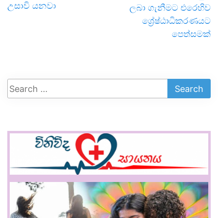
උසාවි යනවා
ලබා ගැනීමට එරෙහිව
ශ්‍රේෂ්ඨාධිකරණයට
පෙත්සමක්