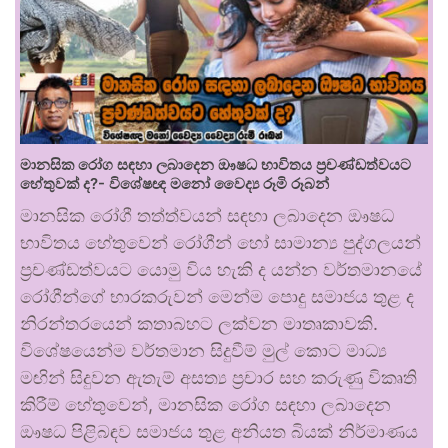
මානසික රෝග සඳහා ලබාදෙන ඖෂධ භාවිතය ප්‍රචණ්ඩත්වයට
හේතුවක් ද?- විශේෂඥ මනෝ වෛද්‍ය රූමි රූබන්
මානසික රෝගී තත්ත්වයන් සඳහා ලබාදෙන ඖෂධ
භාවිතය හේතුවෙන් රෝගීන් හෝ සාමාන්‍ය පුද්ගලයන්
ප්‍රචණ්ඩත්වයට යොමු විය හැකි ද යන්න වර්තමානයේ
රෝගීන්ගේ භාරකරුවන් මෙන්ම පොදු සමාජය තුළ ද
නිරන්තරයෙන් කතාබහට ලක්වන මාතෘකාවකි.
විශේෂයෙන්ම වර්තමාන සිදුවීම් මුල් කොට මාධ්‍ය
මඟින් සිදුවන ඇතැම් අසත්‍ය ප්‍රචාර සහ කරුණු විකෘති
කිරීම් හේතුවෙන්, මානසික රෝග සඳහා ලබාදෙන
ඖෂධ පිළිබඳව සමාජය තුළ අනියත බියක් නිර්මාණය