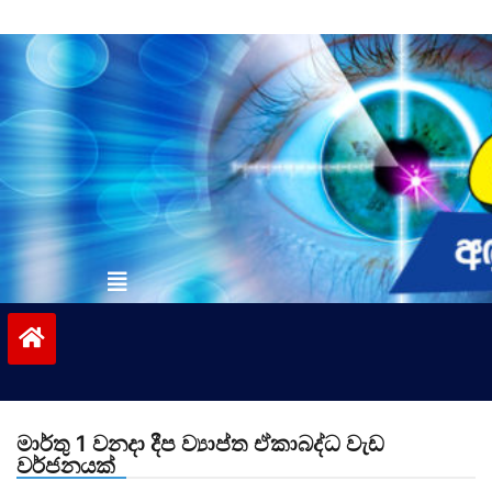
Skip
to
content
vinivida.lk
මාර්තු 1 වනදා දීප ව්‍යාප්ත ඒකාබද්ධ වැඩ
වර්ජනයක්