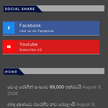
SOCIAL SHARE
Facebook
Like us on Facebook
Youtube
Subscribe US
නවතම
ඩෙංගු රෝගීන් සංඛ්‍යාව 89,000 ඉක්මවයි
August 9,
2026
ශබ්ද දූෂණයට එරෙහිව නව රෙගුලාසි
August 9,