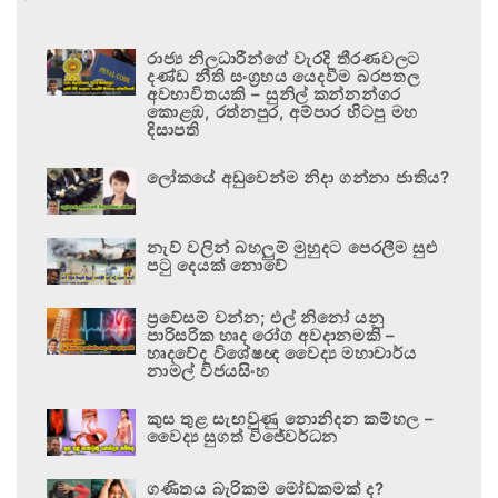
රාජ්‍ය නිලධාරීන්ගේ වැරදි තීරණවලට
දණ්ඩ නීති සංග්‍රහය යෙදවීම බරපතල
අවභාවිතයකි – සුනිල් කන්නන්ගර
කොළඹ, රත්නපුර, අම්පාර හිටපු මහ
දිසාපති
ලෝකයේ අඩුවෙන්ම නිදා ගන්නා ජාතිය?
නැව් වලින් බහලුම් මුහුදට පෙරලීම සුළු
පටු දෙයක් නොවේ
ප්‍රවේසම් වන්න; එල් නිනෝ යනු
පාරිසරික හෘද රෝග අවදානමකි –
හෘදවේද විශේෂඥ වෛද්‍ය මහාචාර්ය
නාමල් විජයසිංහ
කුස තුළ සැඟවුණු නොනිදන කම්හල –
වෛද්‍ය සුගත් විජේවර්ධන
ගණිතය බැරිකම මෝඩකමක් ද?