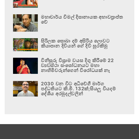
මහාචාර්ය විමල් දිසානායක අභාවප්‍රාප්ත
වේ
සිරිලක සොබා දම් අසිරිය ලොවට
කියාපාන දිවියන් ගේ දිවි සුරකිමු
විනිසුරු විශ්‍රාම වයස දිගු කිරීමේ 22
ව්‍යවස්ථා සංශෝධනයට මහා
නාහිමිවරුන්ගෙන් විරෝධයක් නෑ
2030 වන විට අධිවේගී මාර්ග
පද්ධතියට කි.මී. 132ක්;සියලු වියදම්
දේශීය අරමුදල්වලින්