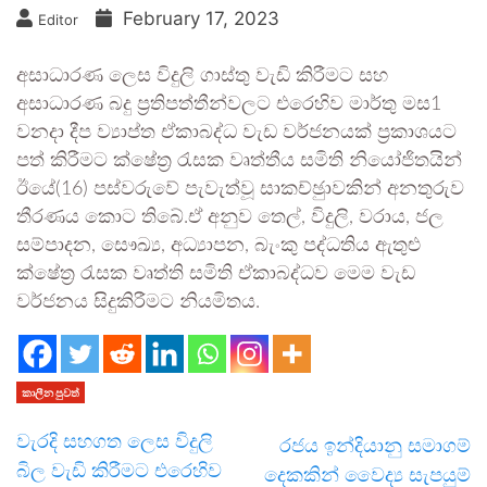
February 17, 2023
Editor
අසාධාරණ ලෙස විදුලි ගාස්තු වැඩි කිරීමට සහ
අසාධාරණ බදු ප‍්‍රතිපත්තීන්වලට එරෙහිව මාර්තු මස1
වනදා දීප ව්‍යාප්ත ඒකාබද්ධ වැඩ වර්ජනයක් ප‍්‍රකාශයට
පත් කිරීමට ක්ෂේත‍්‍ර රැසක වෘත්තීය සමිති නියෝජිතයින්
ඊයේ(16) පස්වරුවේ පැවැත්වූ සාකච්ඡුාවකින් අනතුරුව
තීරණය කොට තිබේ.ඒ අනුව තෙල්, විදුලි, වරාය, ජල
සම්පාදන, සෞඛ්‍ය, අධ්‍යාපන, බැංකු පද්ධතිය ඇතුළු
ක්ෂේත‍්‍ර රැසක වෘත්ති සමිති ඒකාබද්ධව මෙම වැඩ
වර්ජනය සිදුකිරීමට නියමිතය.
කාලීන පුවත්
වැරදි සහගත ලෙස විදුලි
රජය ඉන්දියානු සමාගම්
බිල වැඩි කිරීමට එරෙහිව
දෙකකින් වෛද්‍ය සැපයුම්