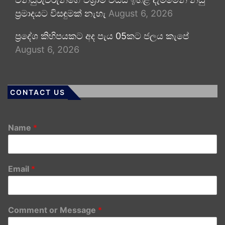
ප්‍රමාදයට විසඳුමක් නැහැ
August 6, 2026
ප්‍රදේශ කිහිපයකට අද පැය 05කට ජලය කැපේ
August 6, 2026
CONTACT US
Name
*
Email
*
Comment or Message
*