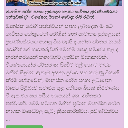
මානසික රෝග සඳහා ලබාදෙන ඖෂධ භාවිතය ප්‍රචණ්ඩත්වයට
හේතුවක් ද?- විශේෂඥ මනෝ වෛද්‍ය රූමි රූබන්
මානසික රෝගී තත්ත්වයන් සඳහා ලබාදෙන ඖෂධ
භාවිතය හේතුවෙන් රෝගීන් හෝ සාමාන්‍ය පුද්ගලයන්
ප්‍රචණ්ඩත්වයට යොමු විය හැකි ද යන්න වර්තමානයේ
රෝගීන්ගේ භාරකරුවන් මෙන්ම පොදු සමාජය තුළ ද
නිරන්තරයෙන් කතාබහට ලක්වන මාතෘකාවකි.
විශේෂයෙන්ම වර්තමාන සිදුවීම් මුල් කොට මාධ්‍ය
මඟින් සිදුවන ඇතැම් අසත්‍ය ප්‍රචාර සහ කරුණු විකෘති
කිරීම් හේතුවෙන්, මානසික රෝග සඳහා ලබාදෙන
ඖෂධ පිළිබඳව සමාජය තුළ අනියත බියක් නිර්මාණය
වී ඇත.එය සමාජයීය වශයෙන් ඉතා අහිතකර
තත්වයකි. මෙම සටහන මඟින් ප්‍රධාන මානසික රෝග
නාශක ඖෂධවල සැබෑ ක්‍රියාකාරීත්වය, ප්‍රචණ්ඩත්වය
…