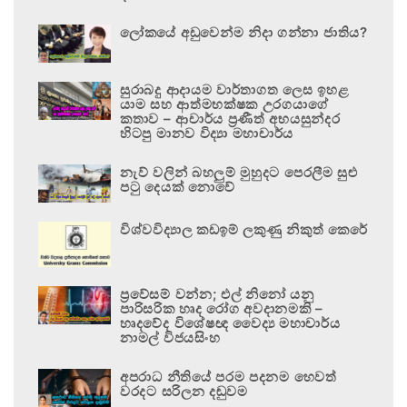
ලෝකයේ අඩුවෙන්ම නිදා ගන්නා ජාතිය?
සුරාබදු ආදායම වාර්තාගත ලෙස ඉහළ
යාම සහ ආත්මභක්ෂක උරගයාගේ
කතාව – ආචාර්ය ප්‍රණීත් අභයසුන්දර
හිටපු මානව විද්‍යා මහාචාර්ය
නැව් වලින් බහලුම් මුහුදට පෙරලීම සුළු
පටු දෙයක් නොවේ
විශ්වවිද්‍යාල කඩඉම් ලකුණු නිකුත් කෙරේ
ප්‍රවේසම් වන්න; එල් නිනෝ යනු
පාරිසරික හෘද රෝග අවදානමකි –
හෘදවේද විශේෂඥ වෛද්‍ය මහාචාර්ය
නාමල් විජයසිංහ
අපරාධ නීතියේ පරම පදනම හෙවත්
වරදට සරිලන දඬුවම