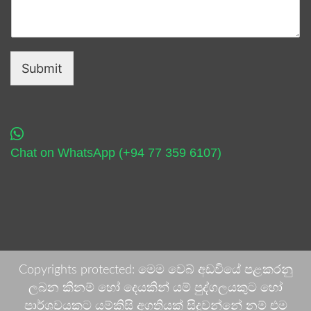
Submit
Chat on WhatsApp (+94 77 359 6107)
Copyrights protected: මෙම වෙබ් අඩවියේ පළකරනු
ලබන කිනම් හෝ දෙයකින් යම් පුද්ගලයකුට හෝ
පාර්ශවයකට යම්කිසි අගතියක් සිදුවන්නේ නම් එම