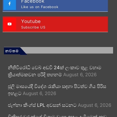
Facebook
Like us on Facebook
Youtube
Subscribe US
නවතම
නීතිවිරෝධී වෙබ් අඩවි 24ක් ලංකාව තුළ වහාම
ක්‍රියාත්මකවන පරිදි තහනම්
August 6, 2026
ජූලි මාසයේදී විදේශ රැකියා සඳහා පිටත්ව ගිය පිරිස
ඉහළට
August 6, 2026
ජැෆ්නා කිංග්ස් LPL අවසන් සටනට
August 6, 2026
විනිසුරුවරුන්ගේ විශ්‍රාම වයස ඉහළ දැමීමෙන් නඩු