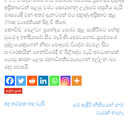
C.1.2 නමැති මෙම නව කොවිඩ් වෛරස් ප්‍රභේදය දකුණු
අප්‍රිකාවෙන් පළමු වරට සොයාගනු ලැබුවේ පසුගිය මැයි
මාසයේදී වන අතර දැනටමත් එය දකුණු අප්‍රිකාව තුළ
3%ක ව්‍යාප්තියක් සිදු වී තිබේ.
කොවිඩ් ‘ඩෙල්ටා’ ප්‍රභේදය මෙරට තුළ පැතිරීමට හේතු
වුයේ ද ඉන්දියාවේ සිට පැමිණි දෙමටගොඩ ප්‍රදේශයේ
පුද්ලයෙකුගෙන් නිසා පොදුවේ විදේශ රටවල සිට
සංචාරකයින් ගෙන්වීමේදී ඒ පිළිබඳව වැඩි අවධානයක්
යොමු කරන ලෙස ජනාධිපතිවරයාගෙන් ඉල්ලන බව
ඔහු පවසයි.
කාලීන පුවත්
අද තරමක තද වැසි
මේ ඇඳිරි නීතියෙන් නම්
වැඩක් නැහැ