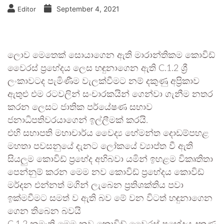
September 4, 2021
Editor
ලොව මෙතෙක් සොයාගෙන ඇති මාරාන්තිකම කොවිඩ්
වෛරස් ප්‍රභේදය ලෙස හඳුනාගෙන ඇති C.1.2 ශ්‍රී
ලංකාවටද පැමිණීම වැලක්වීමට නම් දකුණු අප්‍රිකාව
ඇතුළු එම රටවලින් සංචාරකයින් ගෙන්වා ගැනීම නතර
කරන ලෙසට ජාතික පර්යේෂණ සභාව
ජනාධිපතිවරයාගෙන් ඉල්ලීමක් කරයි.
එහි සභාපති මහාචාර්ය වෛද්‍ය හේමන්ත දොඩම්පහළ
මහතා පවසනුයේ දැනට ලෝකයේ ව්‍යාප්ත වී ඇති
සියලුම කොවිඩ් ප්‍රභේද අභිබවා යමින් ඉහළම විකෘතිතා
පෙන්නුම් කරන මෙම නව කොවිඩ් ප්‍රභේදය කොවිඩ්
මර්දන එන්නත් මගින් ලැබෙන ප්‍රතිශක්තිය පවා
ඉක්මවීමට සමත් ව ඇති බව මේ වන විටත් හඳුනාගෙන
ගෙන තිබෙන බවයි