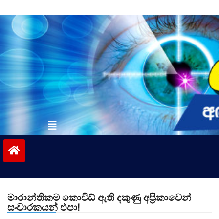
Skip
to
content
vinivida.lk
මාරාන්තිකම කොවිඩ් ඇති දකුණු අප්‍රිකාවෙන්
සංචාරකයන් එපා!