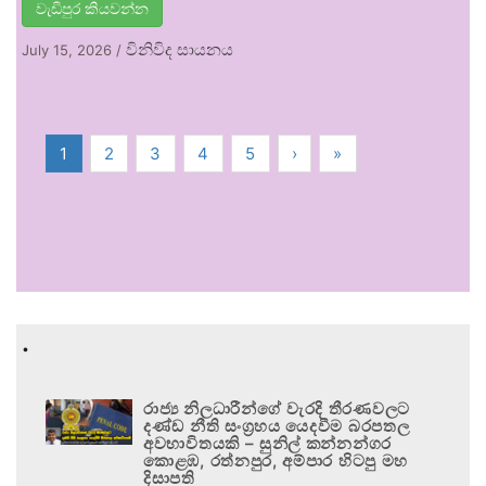
වැඩිපුර කියවන්න
විනිවිද සායනය
July 15, 2026
/
1
2
3
4
5
›
»
.
රාජ්‍ය නිලධාරීන්ගේ වැරදි තීරණවලට
දණ්ඩ නීති සංග්‍රහය යෙදවීම බරපතල
අවභාවිතයකි – සුනිල් කන්නන්ගර
කොළඹ, රත්නපුර, අම්පාර හිටපු මහ
දිසාපති