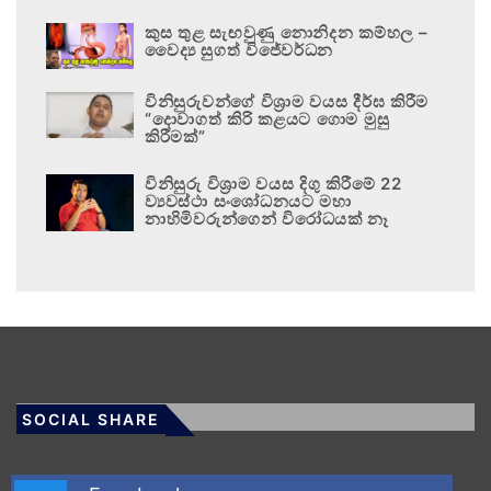
කුස තුළ සැඟවුණු නොනිදන කම්හල –
වෛද්‍ය සුගත් විජේවර්ධන
විනිසුරුවන්ගේ විශ්‍රාම වයස දීර්ඝ කිරීම
“දොවාගත් කිරි කළයට ගොම මුසු
කිරීමක්”
විනිසුරු විශ්‍රාම වයස දිගු කිරීමේ 22
ව්‍යවස්ථා සංශෝධනයට මහා
නාහිමිවරුන්ගෙන් විරෝධයක් නෑ
SOCIAL SHARE