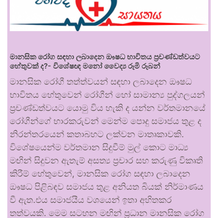
මානසික රෝග සඳහා ලබාදෙන ඖෂධ භාවිතය ප්‍රචණ්ඩත්වයට
හේතුවක් ද?- විශේෂඥ මනෝ වෛද්‍ය රූමි රූබන්
මානසික රෝගී තත්ත්වයන් සඳහා ලබාදෙන ඖෂධ
භාවිතය හේතුවෙන් රෝගීන් හෝ සාමාන්‍ය පුද්ගලයන්
ප්‍රචණ්ඩත්වයට යොමු විය හැකි ද යන්න වර්තමානයේ
රෝගීන්ගේ භාරකරුවන් මෙන්ම පොදු සමාජය තුළ ද
නිරන්තරයෙන් කතාබහට ලක්වන මාතෘකාවකි.
විශේෂයෙන්ම වර්තමාන සිදුවීම් මුල් කොට මාධ්‍ය
මඟින් සිදුවන ඇතැම් අසත්‍ය ප්‍රචාර සහ කරුණු විකෘති
කිරීම් හේතුවෙන්, මානසික රෝග සඳහා ලබාදෙන
ඖෂධ පිළිබඳව සමාජය තුළ අනියත බියක් නිර්මාණය
වී ඇත.එය සමාජයීය වශයෙන් ඉතා අහිතකර
තත්වයකි. මෙම සටහන මඟින් ප්‍රධාන මානසික රෝග