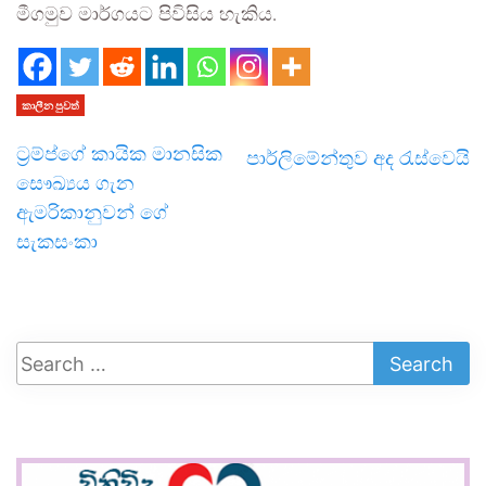
මීගමුව මාර්‌ගයට පිවිසිය හැකිය.
කාලීන පුවත්
ට්‍රම්ප්ගේ කායික මානසික
පාර්ලිමේන්තුව අද රැස්වෙයි
සෞඛ්‍යය ගැන
ඇමරිකානුවන් ගේ
සැකසංකා