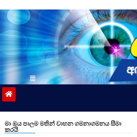
Skip
to
content
vinivida.lk
මා ඔය පාලම මතින් වාහන ගමනාගමනය සීමා
කරයි