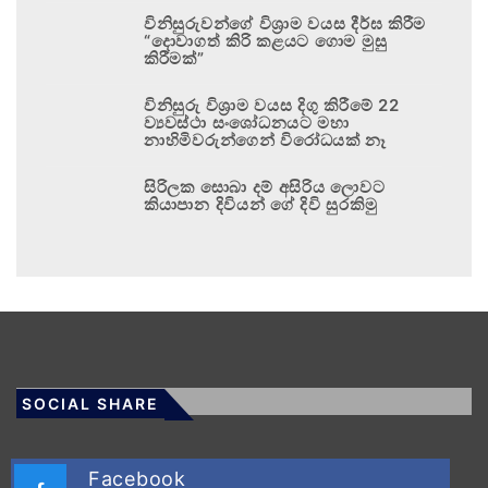
විනිසුරුවන්ගේ විශ්‍රාම වයස දීර්ඝ කිරීම
“දොවාගත් කිරි කළයට ගොම මුසු
කිරීමක්”
විනිසුරු විශ්‍රාම වයස දිගු කිරීමේ 22
ව්‍යවස්ථා සංශෝධනයට මහා
නාහිමිවරුන්ගෙන් විරෝධයක් නෑ
සිරිලක සොබා දම් අසිරිය ලොවට
කියාපාන දිවියන් ගේ දිවි සුරකිමු
SOCIAL SHARE
Facebook