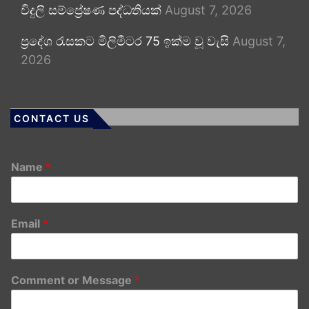
විදුලි සම්ප්‍රේෂණ පද්ධතියක්
August 7, 2026
ප්‍රදේශ රැසකට මිලිමීටර 75 ඉක්ම වූ වැසි
August 7,
2026
CONTACT US
Name
*
Email
*
Comment or Message
*