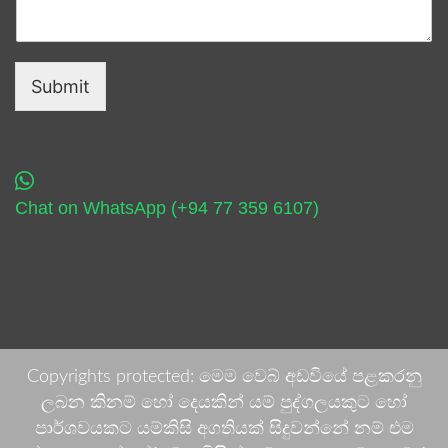
Submit
Chat on WhatsApp (+94 77 359 6107)
Copyrights protected: මෙම වෙබ් අඩවියේ පළකරනු
ලබන කිනම් හෝ දෙයකින් යම් පුද්ගලයකුට හෝ
පාර්ශවයකට යම්කිසි අගතියක් සිදුවන්නේ නම් එම