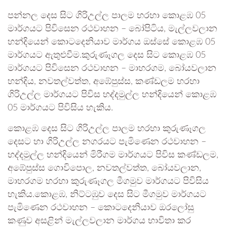
පන්නල දෙස සිට ගිරිඋල්ල පාලම හරහා කොළඹ 05
මාර්‌ගයට පිවිසෙන රථවාහන – බෝපිටිය, මැල්ලවලාන
හන්දියෙන් කොටදෙනියාව මාර්‌ගය ඔස්සේ කොළඹ 05
මාර්‌ගයට ඇතුළුවීම.කුරුණෑගල දෙස සිට කොළඹ 05
මාර්ගයට පිවිසෙන රථවාහන – මාහරගම, බෝයවලාන
හන්දිය, නවතල්වත්ත, අඹේපුස්ස, කණ්ඩලම හරහා
ගිරිඋල්ල මාර්‌ගයට පිවිස හද්දමුල්ල හන්දියෙන් කොළඹ
05 මාර්‌ගයට පිවිසිය හැකිය.
කොළඹ දෙස සිට ගිරිඋල්ල පාලම හරහා කුරුණෑගල
දෙසට හා ගිරිඋල්ල නගරයට පැමිණෙන රථවාහන –
හද්දමුල්ල හන්දියෙන් මිරීගම මාර්‌ගයට පිවිස කණ්ඩලම,
අඹේපුස්ස ගොවිපොල, නවතල්වත්ත, බෝයවලාන,
මාහරගම හරහා කුරුණෑගල මීගමුව මාර්‌ගයට පිවිසිය
හැකිය.කොළඹ, නිට්ටඹුව දෙස සිට මීගමුව මාර්ගයට
පැමිණෙන රථවාහන – කොටදෙනියාව ඔරලෝසු
කණුව අසළින් මැල්ලවලාන මාර්‌ගය භාවිතා කර