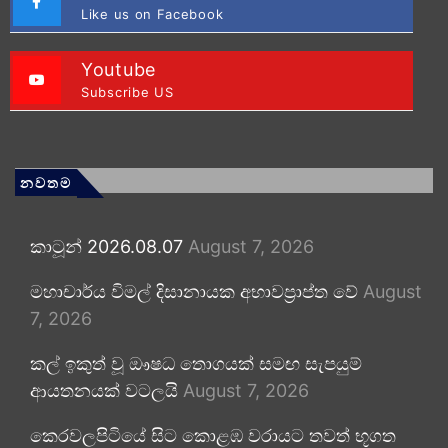
Like us on Facebook
Youtube
Subscribe US
නවතම
කාටූන් 2026.08.07
August 7, 2026
මහාචාර්ය විමල් දිසානායක අභාවප්‍රාප්ත වේ
August
7, 2026
කල් ඉකුත් වූ ඖෂධ තොගයක් සමඟ සැපයුම්
ආයතනයක් වටලයි
August 7, 2026
කෙරවලපිටියේ සිට කොළඹ වරායට තවත් භූගත