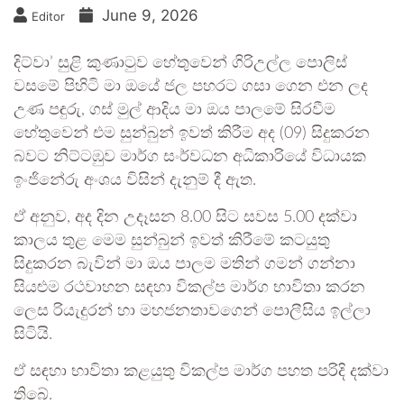
June 9, 2026
Editor
දිට්වා’ සුළි කුණාටුව හේතුවෙන් ගිරිඋල්ල පොලිස්
වසමේ පිහිටි මා ඔයේ ජල පහරට ගසා ගෙන එන ලද
උණ පඳුරු, ගස් මුල් ආදිය මා ඔය පාලමේ සිරවීම
හේතුවෙන් එම සුන්බුන් ඉවත් කිරීම අද (09) සිදුකරන
බවට නිට්ටඹුව මාර්ග සංර්වධන අධිකාරියේ විධායක
ඉංජිනේරු අංශය විසින් දැනුම් දී ඇත.
ඒ අනුව, අද දින උදෑසන 8.00 සිට සවස 5.00 දක්වා
කාලය තුළ මෙම සුන්බුන් ඉවත් කිරීමේ කටයුතු
සිදුකරන බැවින් මා ඔය පාලම මතින් ගමන් ගන්නා
සියළුම රථවාහන සඳහා විකල්ප මාර්‌ග භාවිතා කරන
ලෙස රියැදුරන් හා මහජනතාවගෙන් පොලීසිය ඉල්ලා
සිටියි.
ඒ සඳහා භාවිතා කළයුතු විකල්ප මාර්ග පහත පරිදි දක්වා
තිබේ.