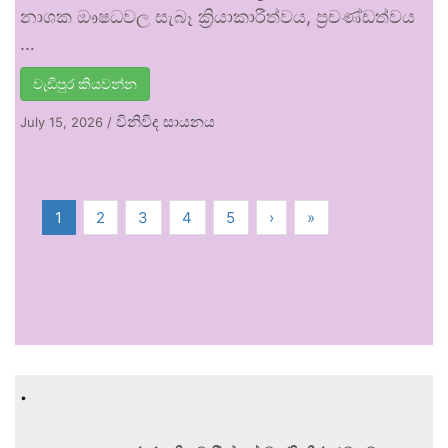
නාශක ඖෂධවල සැබෑ ක්‍රියාකාරීත්වය, ප්‍රචණ්ඩත්වය
…
වැඩිපුර කියවන්න
විනිවිද සායනය
July 15, 2026
/
1
2
3
4
5
›
»
.