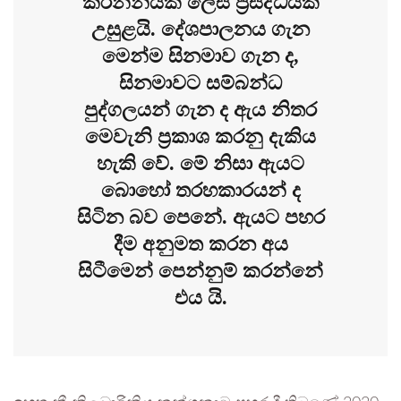
කරන්නියක ලෙස ප්‍රසිද්ධියක්
උසුළයි. දේශපාලනය ගැන
මෙන්ම සිනමාව ගැන ද,
සිනමාවට සම්බන්ධ
පුද්ගලයන් ගැන ද ඇය නිතර
මෙවැනි ප්‍රකාශ කරනු දැකිය
හැකි වේ. මේ නිසා ඇයට
බොහෝ තරහකාරයන් ද
සිටින බව පෙනේ. ඇයට පහර
දීම අනුමත කරන අය
සිටීමෙන් පෙන්නුම් කරන්නේ
එය යි.