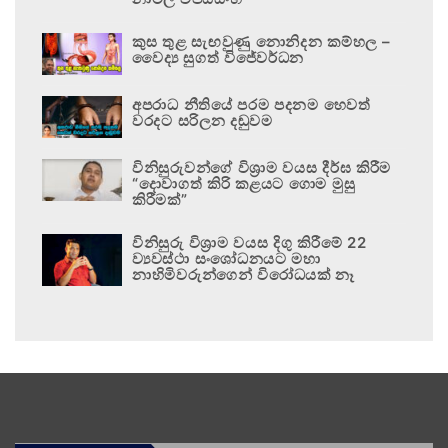
කුස තුළ සැඟවුණු නොනිදන කම්හල –
වෛද්‍ය සුගත් විජේවර්ධන
අපරාධ නීතියේ පරම පදනම හෙවත්
වරදට සරිලන දඬුවම
විනිසුරුවන්ගේ විශ්‍රාම වයස දීර්ඝ කිරීම
“දොවාගත් කිරි කළයට ගොම මුසු
කිරීමක්”
විනිසුරු විශ්‍රාම වයස දිගු කිරීමේ 22
ව්‍යවස්ථා සංශෝධනයට මහා
නාහිමිවරුන්ගෙන් විරෝධයක් නෑ