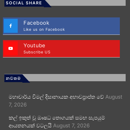
SOCIAL SHARE
Facebook
Like us on Facebook
Youtube
Subscribe US
නවතම
මහාචාර්ය විමල් දිසානායක අභාවප්‍රාප්ත වේ
August
7, 2026
කල් ඉකුත් වූ ඖෂධ තොගයක් සමඟ සැපයුම්
ආයතනයක් වටලයි
August 7, 2026