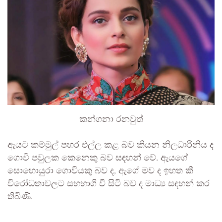
කන්ගනා රනවුත්
ඇයට කම්මුල් පහර එල්ල කළ බව කියන නිලධාරිනිය ද
ගොවි පවුලක කෙනෙකු බව සඳහන් වේ. ඇයගේ
සොහොයුරා ගොවියකු බව ද, ඇගේ මව ද ඉහත කී
විරෝධතාවලට සහභාගි වී සිටි බව ද මාධ්‍ය සඳහන් කර
තිබිණි.