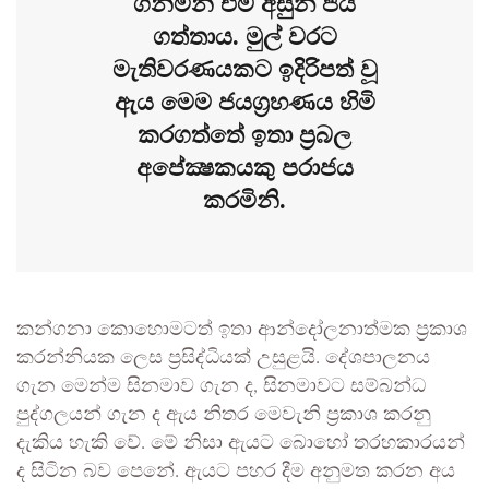
ගනිමින් එම අසුන ජය
ගත්තාය. මුල් වරට
මැතිවරණයකට ඉදිරිපත් වූ
ඇය මෙම ජයග්‍රහණය හිමි
කරගත්තේ ඉතා ප්‍රබල
අපේක්‍ෂකයකු පරාජය
කරමිනි.
කන්ගනා කොහොමටත් ඉතා ආන්දෝලනාත්මක ප්‍රකාශ
කරන්නියක ලෙස ප්‍රසිද්ධියක් උසුළයි. දේශපාලනය
ගැන මෙන්ම සිනමාව ගැන ද, සිනමාවට සම්බන්ධ
පුද්ගලයන් ගැන ද ඇය නිතර මෙවැනි ප්‍රකාශ කරනු
දැකිය හැකි වේ. මේ නිසා ඇයට බොහෝ තරහකාරයන්
ද සිටින බව පෙනේ. ඇයට පහර දීම අනුමත කරන අය