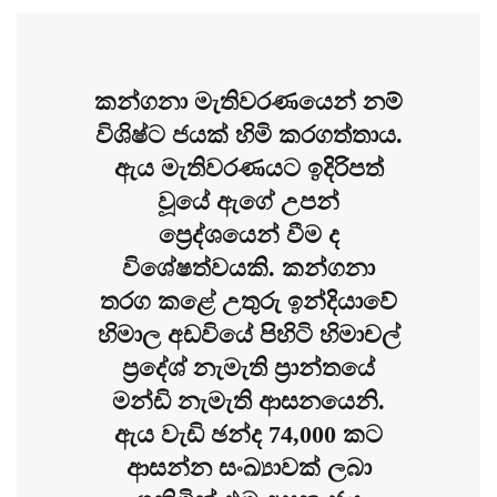
කන්ගනා මැතිවරණයෙන් නම්
විශිෂ්ට ජයක් හිමි කරගත්තාය.
ඇය මැතිවරණයට ඉදිරිපත්
වූයේ ඇගේ උපන්
ප්‍රෙද්ශයෙන් වීම ද
විශේෂත්වයකි. කන්ගනා
තරග කළේ උතුරු ඉන්දියාවේ
හිමාල අඩවියේ පිහිටි හිමාචල්
ප්‍රදේශ් නැමැති ප්‍රාන්තයේ
මන්ඩි නැමැති ආසනයෙනි.
ඇය වැඩි ඡන්ද 74,000 කට
ආසන්න සංඛ්‍යාවක් ලබා