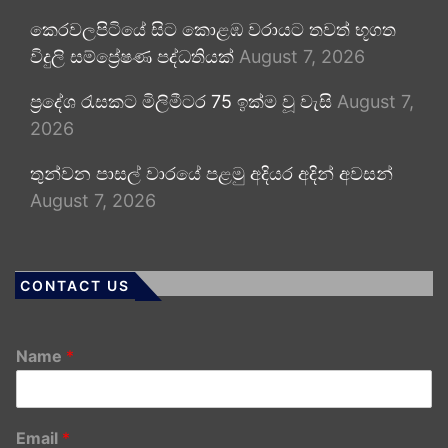
කෙරවලපිටියේ සිට කොළඹ වරායට තවත් භූගත
විදුලි සම්ප්‍රේෂණ පද්ධතියක්
August 7, 2026
ප්‍රදේශ රැසකට මිලිමීටර 75 ඉක්ම වූ වැසි
August 7,
2026
තුන්වන පාසල් වාරයේ පළමු අදියර අදින් අවසන්
August 7, 2026
CONTACT US
Name
*
Email
*