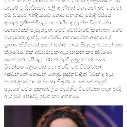
ඉහත කී නිලධාරිනිය කන්ගනාට පහර දී තිබුණේ 2020
වසරේ වූ සිද්ධියකට පලි ගැනීමක් වශයෙන් බව පෙනේ.
එම වසරේ ඉන්දියාවේ ගොවි ජනතාව මෝදි රජයේ
ඇතැම් ප්‍රතිපත්තිවලට එරෙහිව දැවැන්ත විරෝධතා
ව්‍යාපාරයක් පැවැත්වූහ. මෙම අවස්ථාවේ කන්ගනා මෙම
විරෝධතා දැක්වූ ගොවීන්ට අපහාස වන ආකාරයේ
ප්‍රකාශ කිහිපයක් ඇගේ සමාජ මාධ්‍ය පිටුවල සටහන් කර
තිබුණාය. එක් අවස්ථාවක ඇය සඳහන් කර තිබුණේ
සමහරුන් රුපියල් 100 ක් වැනි මුදලකටත් මෙම
විරෝධතාවලට එක් වන බවයි. මේ විරෝධතා
දක්වන්නේ ගොවීන් නොව ත්‍රස්තවාදීන් බවක් ද ඇය
තවත් අවස්ථාවක පවසා තිබුණාය. කෙසේ නමුත්
ඇයගේ මෙම ප්‍රකාශවලට එරෙහිව විරෝධතා නැග එද්දී
ඇය එම පෝස්ටු ඉවත් කර ගත්තාය.