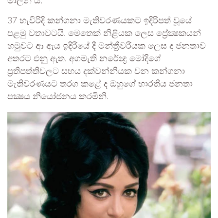
මාලිනි යි.
37 හැවිරිදි කන්ගනා මැතිවරණයකට ඉදිරිපත් වූයේ
පළමු වතාවටයි. මෙතෙක් නිළියක ලෙස ප්‍රේක්‍ෂකයන්
හමුවට ආ ඇය ඉදිරියේ දී මන්ත්‍රීවරියක ලෙස ද ජනතාව
අතරට එනු ඇත. අගමැති නරේන්‍ද්‍ර මෝදිගේ
ප්‍රතිපත්තිවලට සහය දක්වන්නියක වන කන්ගනා
මැතිවරණයට තරග කළේ ද ඔහුගේ භාරතීය ජනතා
පක්‍ෂය නියෝජනය කරමිනි.