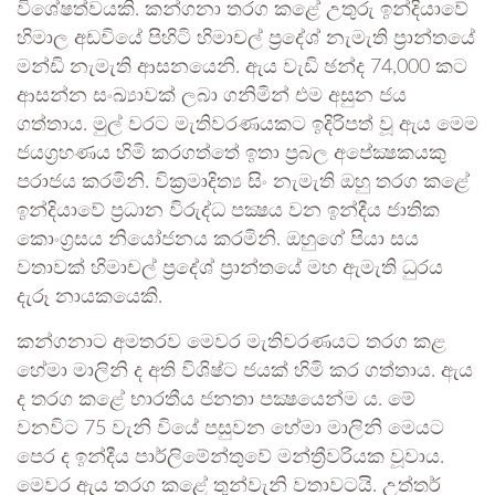
විශේෂත්වයකි. කන්ගනා තරග කළේ උතුරු ඉන්දියාවේ
හිමාල අඩවියේ පිහිටි හිමාචල් ප්‍රදේශ් නැමැති ප්‍රාන්තයේ
මන්ඩි නැමැති ආසනයෙනි. ඇය වැඩි ඡන්ද 74,000 කට
ආසන්න සංඛ්‍යාවක් ලබා ගනිමින් එම අසුන ජය
ගත්තාය. මුල් වරට මැතිවරණයකට ඉදිරිපත් වූ ඇය මෙම
ජයග්‍රහණය හිමි කරගත්තේ ඉතා ප්‍රබල අපේක්‍ෂකයකු
පරාජය කරමිනි. වික්‍රමාදිත්‍ය සිං නැමැති ඔහු තරග කළේ
ඉන්දියාවේ ප්‍රධාන විරුද්ධ පක්‍ෂය වන ඉන්දීය ජාතික
කොංග්‍රසය නියෝජනය කරමිනි. ඔහුගේ පියා සය
වතාවක් හිමාචල් ප්‍රදේශ් ප්‍රාන්තයේ මහ ඇමැති ධුරය
දැරූ නායකයෙකි.
කන්ගනාට අමතරව මෙවර මැතිවරණයට තරග කළ
හේමා මාලිනි ද අති විශිෂ්ට ජයක් හිමි කර ගත්තාය. ඇය
ද තරග කළේ භාරතීය ජනතා පක්‍ෂයෙන්ම ය. මේ
වනවිට 75 වැනි වියේ පසුවන හේමා මාලිනි මෙයට
පෙර ද ඉන්දීය පාර්ලිමේන්තුවේ මන්ත්‍රීවරියක වූවාය.
මෙවර ඇය තරග කළේ තුන්වැනි වතාවටයි. උත්තර්