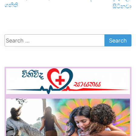
ගනිති
සිටිනවා