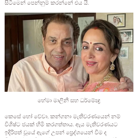
සිටීමෙන් පෙන්නුම් කරන්නේ එය යි.
හේමා මාලිනි සහ ධර්මේන්‍ද්‍ර
කෙසේ හෝ වේවා, කන්ගනා මැතිවරණයෙන් නම්
විශිෂ්ට ජයක් හිමි කරගත්තාය. ඇය මැතිවරණයට
ඉදිරිපත් වූයේ ඇගේ උපන් ප්‍රෙද්ශයෙන් වීම ද