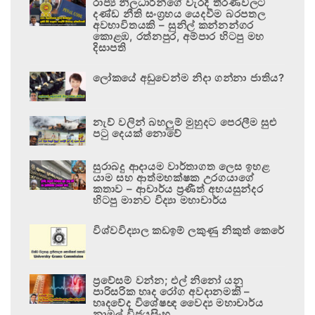
රාජ්‍ය නිලධාරීන්ගේ වැරදි තීරණවලට
දණ්ඩ නීති සංග්‍රහය යෙදවීම බරපතල
අවභාවිතයකි – සුනිල් කන්නන්ගර
කොළඹ, රත්නපුර, අම්පාර හිටපු මහ
දිසාපති
ලෝකයේ අඩුවෙන්ම නිදා ගන්නා ජාතිය?
නැව් වලින් බහලුම් මුහුදට පෙරලීම සුළු
පටු දෙයක් නොවේ
සුරාබදු ආදායම වාර්තාගත ලෙස ඉහළ
යාම සහ ආත්මභක්ෂක උරගයාගේ
කතාව – ආචාර්ය ප්‍රණීත් අභයසුන්දර
හිටපු මානව විද්‍යා මහාචාර්ය
විශ්වවිද්‍යාල කඩඉම් ලකුණු නිකුත් කෙරේ
ප්‍රවේසම් වන්න; එල් නිනෝ යනු
පාරිසරික හෘද රෝග අවදානමකි –
හෘදවේද විශේෂඥ වෛද්‍ය මහාචාර්ය
නාමල් විජයසිංහ