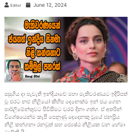
June 12, 2024
Editor
පසුගිය දා පැවැති ඉන්දියාවේ මහා මැතිවරණයට ඉදිරිපත්
වූ එරට නළු නිළියෝ කිහිප දෙනෙක්ම ඉන් ජය ගෙන
පාර්ලිමේන්තුවට පිවිසීමට වරම් දිනා ගත්හ. ඒ අතරින්
විශේෂයෙන්ම කැපී පෙනුණු දෙදෙනකු වූයේ ජනප්‍රිය
නිළි කන්ගනා රනවුත් සහ ජ්‍යෙෂ්ඨ නිළියක වන හේමා