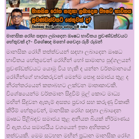
මානසික රෝග සඳහා ලබාදෙන ඖෂධ භාවිතය ප්‍රචණ්ඩත්වයට
හේතුවක් ද?- විශේෂඥ මනෝ වෛද්‍ය රූමි රූබන්
මානසික රෝගී තත්ත්වයන් සඳහා ලබාදෙන ඖෂධ
භාවිතය හේතුවෙන් රෝගීන් හෝ සාමාන්‍ය පුද්ගලයන්
ප්‍රචණ්ඩත්වයට යොමු විය හැකි ද යන්න වර්තමානයේ
රෝගීන්ගේ භාරකරුවන් මෙන්ම පොදු සමාජය තුළ ද
නිරන්තරයෙන් කතාබහට ලක්වන මාතෘකාවකි.
විශේෂයෙන්ම වර්තමාන සිදුවීම් මුල් කොට මාධ්‍ය
මඟින් සිදුවන ඇතැම් අසත්‍ය ප්‍රචාර සහ කරුණු විකෘති
කිරීම් හේතුවෙන්, මානසික රෝග සඳහා ලබාදෙන
ඖෂධ පිළිබඳව සමාජය තුළ අනියත බියක් නිර්මාණය
වී ඇත.එය සමාජයීය වශයෙන් ඉතා අහිතකර
තත්වයකි. මෙම සටහන මඟින් ප්‍රධාන මානසික රෝග