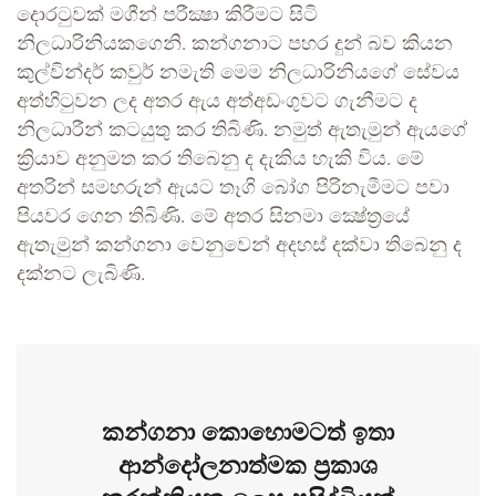
දොරටුවක් මගීන් පරීක්‍ෂා කිරීමට සිටි
නිලධාරිනියකගෙනි. කන්ගනාට පහර දුන් බව කියන
කුල්වින්දර් කවුර් නමැති මෙම නිලධාරිනියගේ සේවය
අත්හිටුවන ලද අතර ඇය අත්අඩංගුවට ගැනීමට ද
නිලධාරීන් කටයුතු කර තිබිණි. නමුත් ඇතැමුන් ඇයගේ
ක්‍රියාව අනුමත කර තිබෙනු ද දැකිය හැකි විය. මේ
අතරින් සමහරුන් ඇයට තෑගි බෝග පිරිනැමීමට පවා
පියවර ගෙන තිබිණි. මේ අතර සිනමා ක්‍ෂේත්‍රයේ
ඇතැමුන් කන්ගනා වෙනුවෙන් අදහස් දක්වා තිබෙනු ද
දක්නට ලැබිණි.
කන්ගනා කොහොමටත් ඉතා
ආන්දෝලනාත්මක ප්‍රකාශ