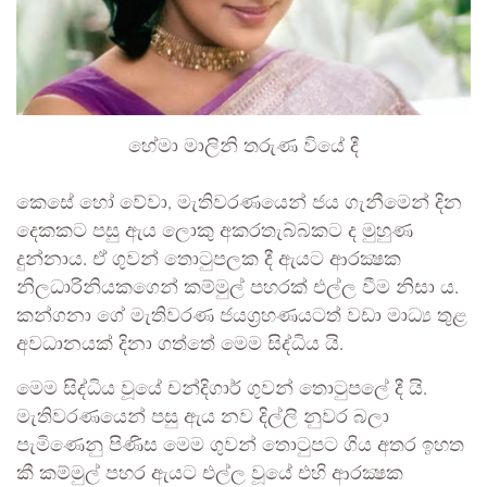
හේමා මාලිනි තරුණ වියේ දී
කෙසේ හෝ වේවා, මැතිවරණයෙන් ජය ගැනීමෙන් දින
දෙකකට පසු ඇය ලොකු අකරතැබ්බකට ද මුහුණ
දුන්නාය. ඒ ගුවන් තොටුපලක දී ඇයට ආරක්‍ෂක
නිලධාරිනියකගෙන් කම්මුල් පහරක් එල්ල වීම නිසා ය.
කන්ගනා ගේ මැතිවරණ ජයග්‍රහණයටත් වඩා මාධ්‍ය තුළ
අවධානයක් දිනා ගත්තේ මෙම සිද්ධිය යි.
මෙම සිද්ධිය වූයේ චන්දිගාර් ගුවන් තොටුපලේ දී යි.
මැතිවරණයෙන් පසු ඇය නව දිල්ලි නුවර බලා
පැමිණෙනු පිණිස මෙම ගුවන් තොටුපට ගිය අතර ඉහත
කී කම්මුල් පහර ඇයට එල්ල වූයේ එහි ආරක්‍ෂක