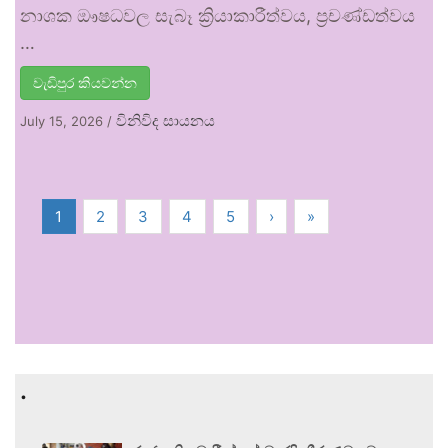
නාශක ඖෂධවල සැබෑ ක්‍රියාකාරීත්වය, ප්‍රචණ්ඩත්වය
…
වැඩිපුර කියවන්න
විනිවිද සායනය
July 15, 2026
/
1
2
3
4
5
›
»
.