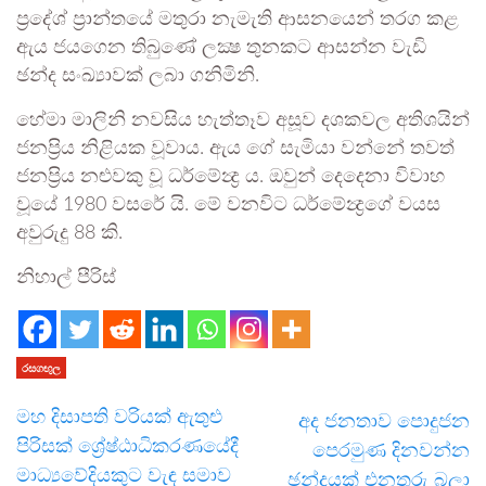
ප්‍රදේශ් ප්‍රාන්තයේ මතුරා නැමැති ආසනයෙන් තරග කළ
ඇය ජයගෙන තිබුණේ ලක්‍ෂ තුනකට ආසන්න වැඩි
ඡන්ද සංඛ්‍යාවක් ලබා ගනිමිනි.
හේමා මාලිනි නවසිය හැත්තෑව අසූව දශකවල අතිශයින්
ජනප්‍රිය නිළියක වූවාය. ඇය ගේ සැමියා වන්නේ තවත්
ජනප්‍රිය නළුවකු වූ ධර්මේන්‍ද්‍ර ය. ඔවුන් දෙදෙනා විවාහ
වූයේ 1980 වසරේ යි. මේ වනවිට ධර්මේන්‍ද්‍රගේ වයස
අවුරුදු 88 කි.
නිහාල් පීරිස්
රසගඟුල
මහ දිසාපති වරියක් ඇතුළු
අද ජනතාව පොදුජන
පිරිසක් ශ්‍රේෂ්ඨාධිකරණයේදී
පෙරමුණ දිනවන්න
මාධ්‍යවේදියකුට වැඳ සමාව
ඡන්දයක් එනතුරු බලා