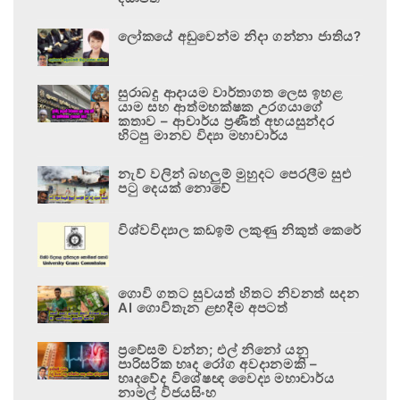
ලෝකයේ අඩුවෙන්ම නිදා ගන්නා ජාතිය?
සුරාබදු ආදායම වාර්තාගත ලෙස ඉහළ
යාම සහ ආත්මභක්ෂක උරගයාගේ
කතාව – ආචාර්ය ප්‍රණීත් අභයසුන්දර
හිටපු මානව විද්‍යා මහාචාර්ය
නැව් වලින් බහලුම් මුහුදට පෙරලීම සුළු
පටු දෙයක් නොවේ
විශ්වවිද්‍යාල කඩඉම් ලකුණු නිකුත් කෙරේ
ගොවි ගතට සුවයත් හිතට නිවනත් සදන
AI ගොවිතැන ළඟදීම අපටත්
ප්‍රවේසම් වන්න; එල් නිනෝ යනු
පාරිසරික හෘද රෝග අවදානමකි –
හෘදවේද විශේෂඥ වෛද්‍ය මහාචාර්ය
නාමල් විජයසිංහ