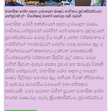
මානසික රෝග සඳහා ලබාදෙන ඖෂධ භාවිතය ප්‍රචණ්ඩත්වයට
හේතුවක් ද?- විශේෂඥ මනෝ වෛද්‍ය රූමි රූබන්
මානසික රෝගී තත්ත්වයන් සඳහා ලබාදෙන ඖෂධ
භාවිතය හේතුවෙන් රෝගීන් හෝ සාමාන්‍ය පුද්ගලයන්
ප්‍රචණ්ඩත්වයට යොමු විය හැකි ද යන්න වර්තමානයේ
රෝගීන්ගේ භාරකරුවන් මෙන්ම පොදු සමාජය තුළ ද
නිරන්තරයෙන් කතාබහට ලක්වන මාතෘකාවකි.
විශේෂයෙන්ම වර්තමාන සිදුවීම් මුල් කොට මාධ්‍ය
මඟින් සිදුවන ඇතැම් අසත්‍ය ප්‍රචාර සහ කරුණු විකෘති
කිරීම් හේතුවෙන්, මානසික රෝග සඳහා ලබාදෙන
ඖෂධ පිළිබඳව සමාජය තුළ අනියත බියක් නිර්මාණය
වී ඇත.එය සමාජයීය වශයෙන් ඉතා අහිතකර
තත්වයකි. මෙම සටහන මඟින් ප්‍රධාන මානසික රෝග
නාශක ඖෂධවල සැබෑ ක්‍රියාකාරීත්වය, ප්‍රචණ්ඩත්වය
…