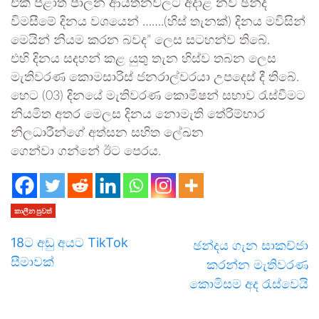
එකී පළාත් පාලන ආයතනවලට අදාළ නව ඡන්ද
විමසීමේ දිනය වශයෙන් …….(හිස් තැනක්) දිනය මවිසින්
මෙයින් නියම කරන බවද” ලෙස සටහන්ව තිබේ.
එහි දිනය සදහන් කළ යුතු තැන හිස්ව තබන ලෙස
මැතිවරණ කොමසාරිස් ජනරාල්වරයා උපදෙස් දී තිබේ.
හෙට (03) දිනයේ මැතිවරණ කොමිෂන් සභාව රැස්වීමට
නියමිත අතර මෙලස දිනය නොමැති තේරිම්භාර
නිලධාරීන්ගේ අත්සන සහිත ලේඛන
ගෙන්වා ගන්නේ ඊට පෙරය.
කාලීන පුවත්
18ට අඩු අයට TikTok
ඡන්දය ගැන සාකච්ජා
සීමාවක්
කරන්න මැතිවරණ
කොමිසම අද රැස්වෙයි