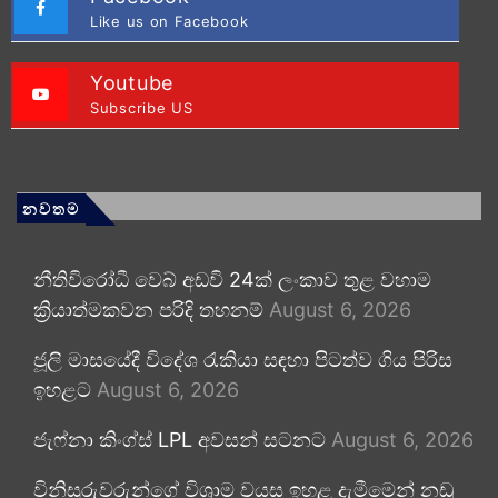
Like us on Facebook
Youtube
Subscribe US
නවතම
නීතිවිරෝධී වෙබ් අඩවි 24ක් ලංකාව තුළ වහාම
ක්‍රියාත්මකවන පරිදි තහනම්
August 6, 2026
ජූලි මාසයේදී විදේශ රැකියා සඳහා පිටත්ව ගිය පිරිස
ඉහළට
August 6, 2026
ජැෆ්නා කිංග්ස් LPL අවසන් සටනට
August 6, 2026
විනිසුරුවරුන්ගේ විශ්‍රාම වයස ඉහළ දැමීමෙන් නඩු