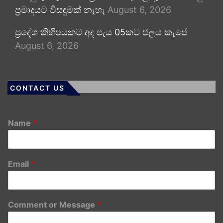
ප්‍රමාදයට විසඳුමක් නැහැ
August 6, 2026
ප්‍රදේශ කිහිපයකට අද පැය 05කට ජලය කැපේ
August 6, 2026
CONTACT US
Name
*
Email
*
Comment or Message
*