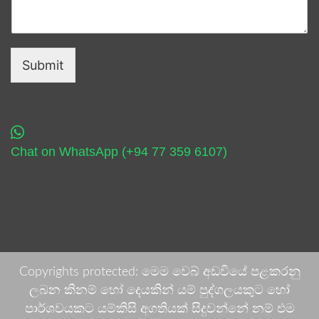
Submit
Chat on WhatsApp (+94 77 359 6107)
Copyrights protected: මෙම වෙබ් අඩවියේ පළකරනු
ලබන කිනම් හෝ දෙයකින් යම් පුද්ගලයකුට හෝ
පාර්ශවයකට යම්කිසි අගතියක් සිදුවන්නේ නම් එම