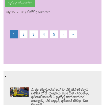
වැඩිපුර කියවන්න
විනිවිද සායනය
July 15, 2026
/
1
2
3
4
5
›
»
.
රාජ්‍ය නිලධාරීන්ගේ වැරදි තීරණවලට
දණ්ඩ නීති සංග්‍රහය යෙදවීම බරපතල
අවභාවිතයකි – සුනිල් කන්නන්ගර
කොළඹ, රත්නපුර, අම්පාර හිටපු මහ
දිසාපති