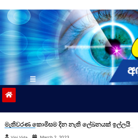
Skip
to
content
vinivida.lk
මැතිවරණ කොමිසම දින නැති ලේඛනයක් ඉල්ලයි
March 2, 2023
Vini Vida