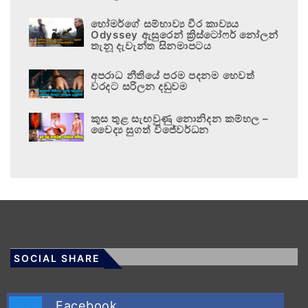
හෝමර්ගේ සම්භාව්‍ය වීර කාව්‍යය
Odyssey ඇසුරෙන් ක්‍රිස්ටෝෆර් නෝලන්
තැනූ දැවැන්ත සිනමාපටය
අපරාධ නීතියේ පරම පදනම හෙවත්
වරදට සරිලන දඬුවම
කුස තුළ සැඟවුණු නොනිදන කම්හල –
වෛද්‍ය සුගත් විජේවර්ධන
SOCIAL SHARE
Facebook