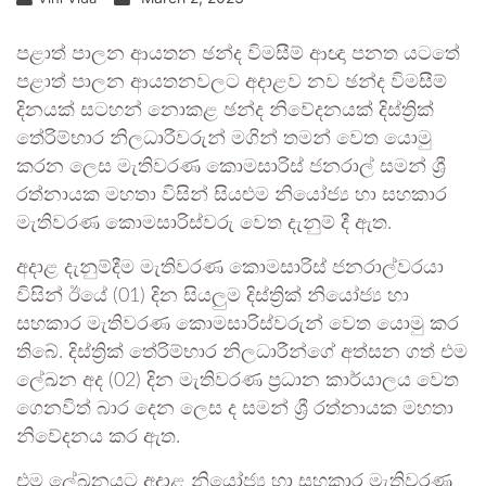
පළාත් පාලන ආයතන ඡන්ද විමසීම් ආඥා පනත යටතේ
පළාත් පාලන ආයතනවලට අදාළව නව ඡන්ද විමසීම්
දිනයක් සටහන් නොකළ ඡන්ද නිවේදනයක් දිස්ත්‍රික්
තේරිම්භාර නිලධාරීවරුන් මගින් තමන් වෙත යොමු
කරන ලෙස මැතිවරණ කොමසාරිස් ජනරාල් සමන් ශ්‍රී
රත්නායක මහතා විසින් සියළුම නියෝජ්‍ය හා සහකාර
මැතිවරණ කොමසාරිස්වරු වෙත දැනුම් දී ඇත.
අදාළ දැනුම්දීම මැතිවරණ කොමසාරිස් ජනරාල්වරයා
විසින් ඊයේ (01) දින සියලුම දිස්ත්‍රික් නියෝජ්‍ය හා
සහකාර මැතිවරණ කොමසාරිස්වරුන් වෙත යොමු කර
තිබේ. දිස්ත්‍රික් තේරිම්භාර නිලධාරීන්ගේ අත්සන ගත් එම
ලේඛන අද (02) දින මැතිවරණ ප්‍රධාන කාර්යාලය වෙත
ගෙනවිත් බාර දෙන ලෙස ද සමන් ශ්‍රී රත්නායක මහතා
නිවේදනය කර ඇත.
එම ලේඛනයට අදාළ නියෝජ්‍ය හා සහකාර මැතිවරණ