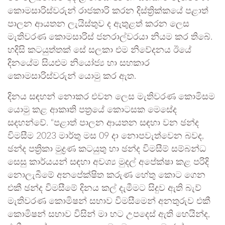
කොමසාරිස්වරුන් රාජකාරි කරන දිස්ත්‍රික්කයේ පළාත්
පාලන ආයතන ලැයිස්තුව ද ඇතුළත් කරන ලෙස
මැතිවරණ කොමසාරිස් ජනරාල්වරයා නියම කර තිබේ.
හදිසි කටයුත්තක් සේ සලකා එම නිවේදනය ඊයේ
දිනයේම සියළුම නියෝජ්‍ය හා සහකාර
කොමසාරිස්වරුන් යොමු කර ඇත.
දිනය සඳහන් නොකර එවන ලෙස මැතිවරණ කොමිසම
යොමු කළ ආකෘති පත්‍රයේ කොටසක මෙසේද
සදහන්වේ. “පළාත් පාලන ආයතන සඳහා වන ඡන්ද
විමසීම 2023 මාර්තු මස 09 දා නොපවැත්වෙන බවද,
ඡන්ද පත්‍රිකා මුද්‍රණ කටයුතු හා ඡන්ද විමසීම් සම්බන්ධ
සෙසු කාර්යයන් සඳහා අවශ්‍ය මුදල් අපේක්ෂා කළ පරිදි
නොලැබීමේ අනපේක්ෂිත කරුණ හේතු කොට ගෙන
එකී ඡන්ද විමසීමේ දිනය කල් දැමීමට සිදුව ඇති බැව්
මැතිවරණ කොමිෂන් සභාව විමසීමෙන් අනතුරුව එකී
කොමිෂන් සභාව විසින් මා හට උපදෙස් ඇති හෙයින්ද,