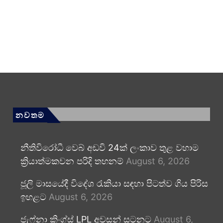
නවතම
නීතිවිරෝධී වෙබ් අඩවි 24ක් ලංකාව තුළ වහාම
ක්‍රියාත්මකවන පරිදි තහනම්
August 6, 2026
ජූලි මාසයේදී විදේශ රැකියා සඳහා පිටත්ව ගිය පිරිස
ඉහළට
August 6, 2026
ජැෆ්නා කිංග්ස් LPL අවසන් සටනට
August 6,