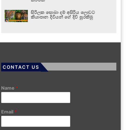
සිරිලක සොබා දම් අසිරිය ලොවට
කියාපාන දිවියන් ගේ දිවි සුරකිමු
CONTACT US
Name
*
Email
*