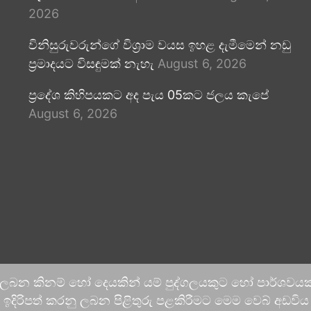
2026
විනිසුරුවරුන්ගේ විශ්‍රාම වයස ඉහළ දැමීමෙන් නඩු
ප්‍රමාදයට විසඳුමක් නැහැ
August 6, 2026
ප්‍රදේශ කිහිපයකට අද පැය 05කට ජලය කැපේ
August 6, 2026
 ලබන කිනම් හෝ දෙයකින් යම් පුද්ගලයකුට හෝ පාර්ශවයකට
දිරිපත් කරනු ලබන පිළිතුරු පළකිරීමට මෙම වෙබ් අඩවිය ආච