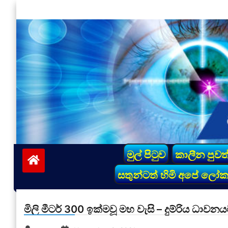
Skip
to
content
vinivida.lk
මුල් පිටුව
කාලීන පුවත
සතුන්ටත් හිමි අපේ ලෝ
මිලි මීටර් 300 ඉක්මවූ මහ වැසි – දුම්රිය ධාවන