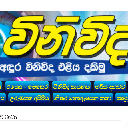
්
එතෙර - මෙතෙර
විනිවිද සායනය
හරිත දනව්ව
කය
උරුමයක අසිරිය
නිතර නොඇසෙන කතා
කාටූ
යට බාධා