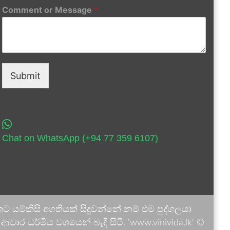
Comment or Message
*
Submit
Chat on WhatsApp (+94 77 359 6107)
 යම්කිසි අගතියක් සිදුවන්නේ නම් එම පුද්ගලයා
ාර ධර්මීය වශයෙන් බැඳී සිටී. 'www.vinivida.lk' ©