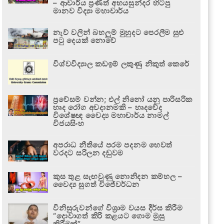
– ආචාර්ය ප්‍රණීත් අභයසුන්දර හිටපු
මානව විද්‍යා මහාචාර්ය
නැව් වලින් බහලුම් මුහුදට පෙරලීම සුළු
පටු දෙයක් නොවේ
විශ්වවිද්‍යාල කඩඉම් ලකුණු නිකුත් කෙරේ
ප්‍රවේසම් වන්න; එල් නිනෝ යනු පාරිසරික
හෘද රෝග අවදානමකි – හෘදවේද
විශේෂඥ වෛද්‍ය මහාචාර්ය නාමල්
විජයසිංහ
අපරාධ නීතියේ පරම පදනම හෙවත්
වරදට සරිලන දඬුවම
කුස තුළ සැඟවුණු නොනිදන කම්හල –
වෛද්‍ය සුගත් විජේවර්ධන
විනිසුරුවන්ගේ විශ්‍රාම වයස දීර්ඝ කිරීම
“දොවාගත් කිරි කළයට ගොම මුසු
කිරීමක්”