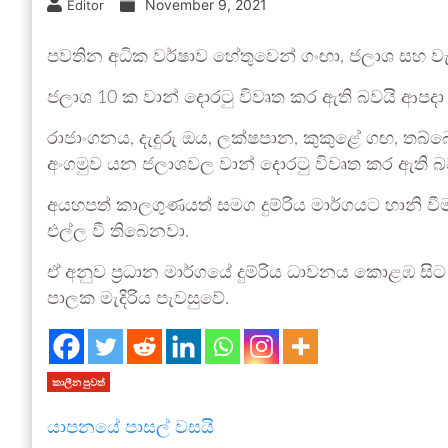
November 9, 2021
Editor
පවතින අධික වර්ෂාව හේතුවෙන් ගංඟා, ජලාශ සහ ව
ජලාශ 10 ක වාන් දොරටු විවෘත කර ඇති බවයි ආපද
රාජාංගනය, දැදුරු ඔය, ලක්ෂපාන, කුකුළේ ගඟ, ත
අංගමුව යන ජලාශවල වාන් දොරටු විවෘත කර ඇති 
අයහපත් කාලගුණයත් සමග දුම්රිය මාර්ගයට හානි වීම
එල්ල වී තිබෙනවා.
ඒ අනුව ප්‍රධාන මාර්ගයේ දුම්රිය ධාවනය කොළඹ සිට
පාලක මැදිරිය පැවසුවේ.
කාලීන පුවත්
යාපනයේ පාසල් වසයි