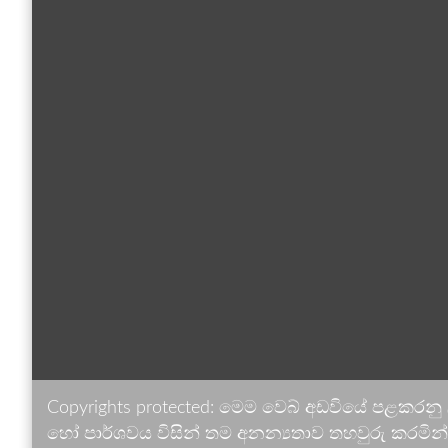
Copyrights protected: මෙම වෙබ් අඩවියේ පළකරනු
හෝ පාර්ශවය විසින් තම අනන්‍යතාව තහවුරු කරමින් ඉ