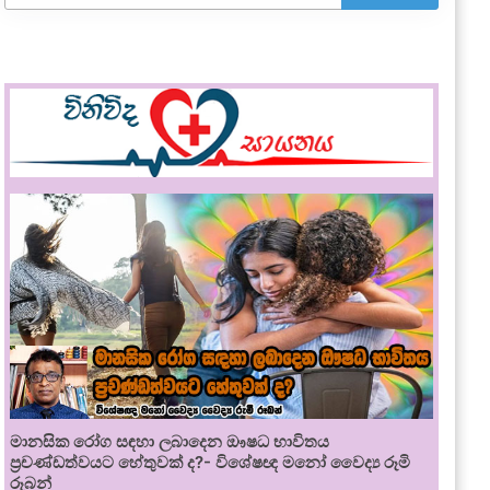
මානසික රෝග සඳහා ලබාදෙන ඖෂධ භාවිතය
ප්‍රචණ්ඩත්වයට හේතුවක් ද?- විශේෂඥ මනෝ වෛද්‍ය රූමි
රූබන්