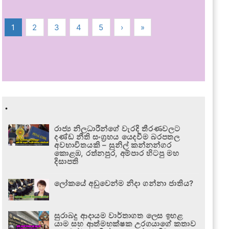
1
2
3
4
5
›
»
.
රාජ්‍ය නිලධාරීන්ගේ වැරදි තීරණවලට
දණ්ඩ නීති සංග්‍රහය යෙදවීම බරපතල
අවභාවිතයකි – සුනිල් කන්නන්ගර
කොළඹ, රත්නපුර, අම්පාර හිටපු මහ
දිසාපති
ලෝකයේ අඩුවෙන්ම නිදා ගන්නා ජාතිය?
සුරාබදු ආදායම වාර්තාගත ලෙස ඉහළ
යාම සහ ආත්මභක්ෂක උරගයාගේ කතාව