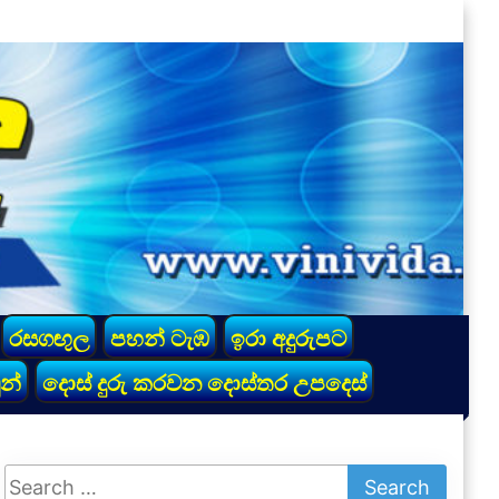
රසගඟුල
පහන් ටැඹ
ඉරා අදුරුපට
න්
දොස් දුරු කරවන දොස්තර උපදෙස්