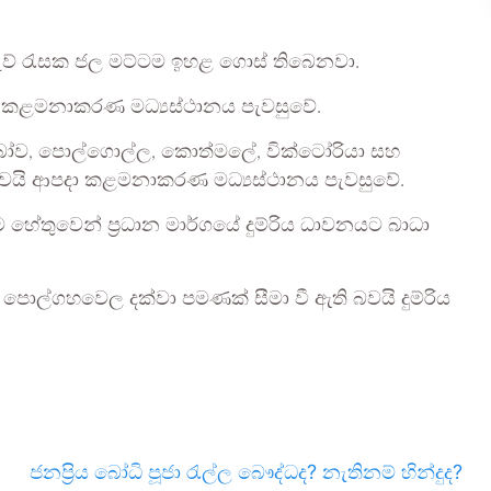
ැව් රැසක ජල මට්ටම ඉහළ ගොස් තිබෙනවා.
ා කළමනාකරණ මධ්‍යස්ථානය පැවසුවේ.
බ්බෝව, පොල්ගොල්ල, කොත්මලේ, වික්ටෝරියා සහ
බවයි ආපදා කළමනාකරණ මධ්‍යස්ථානය පැවසුවේ.
 හේතුවෙන් ප්‍රධාන මාර්ගයේ දුම්රිය ධාවනයට බාධා
 පොල්ගහවෙල දක්වා පමණක් සීමා වී ඇති බවයි දුම්රිය
ජනප්‍රිය බෝධි පූජා රැල්ල බෞද්ධද? නැතිනම් හින්දුද?