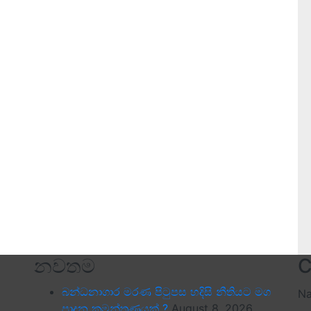
නවතම
C
බන්ධනාගාර මරණ පිටුපස හදිසි නීතියට මග
N
පාදන කුමන්ත්‍රණයක් ?
August 8, 2026