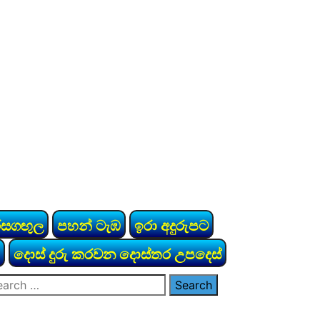
රසගඟුල
පහන් ටැඹ
ඉරා අදුරුපට
දොස් දුරු කරවන දොස්තර උපදෙස්
arch
: