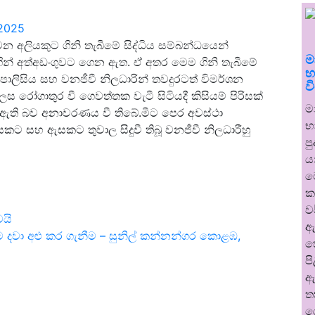
 2025
වන අලියකුට ගිනි තැබීමේ සිද්ධිය සම්බන්ධයෙන්
ම
ින් අත්අඩංගුවට ගෙන ඇත. ඒ අතර මෙම ගිනි තැබීමේ
භ
ලිසිය සහ වනජීවී නිලධාරින් තවදුරටත් විමර්ශන
ව
ලෙස රෝගාතුර වී ගෙවත්තක වැටී සිටියදී කිසියම් පිරිසක්
ම
බා ඇති බව අනාවරණය වී තිබේ.මීට පෙර අවස්ථා
භ
යකට සහ ඇසකට තුවාල සිදුවී තිබූ වනජීවී නිලධාරීහු
ප
ය
ම
ක
ව
ෙයි
ඇ
කම දවා අළු කර ගැනීම – සුනිල් කන්නන්ගර කොළඹ,
හ
ප
ඇ
ත
ර