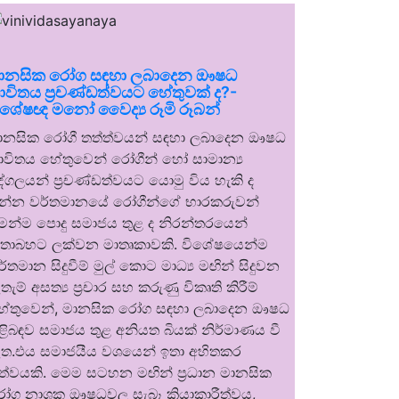
ානසික රෝග සඳහා ලබාදෙන ඖෂධ
ාවිතය ප්‍රචණ්ඩත්වයට හේතුවක් ද?-
ිශේෂඥ මනෝ වෛද්‍ය රූමි රූබන්
ානසික රෝගී තත්ත්වයන් සඳහා ලබාදෙන ඖෂධ
ාවිතය හේතුවෙන් රෝගීන් හෝ සාමාන්‍ය
ුද්ගලයන් ප්‍රචණ්ඩත්වයට යොමු විය හැකි ද
න්න වර්තමානයේ රෝගීන්ගේ භාරකරුවන්
ෙන්ම පොදු සමාජය තුළ ද නිරන්තරයෙන්
තාබහට ලක්වන මාතෘකාවකි. විශේෂයෙන්ම
ර්තමාන සිදුවීම් මුල් කොට මාධ්‍ය මඟින් සිදුවන
තැම් අසත්‍ය ප්‍රචාර සහ කරුණු විකෘති කිරීම්
ේතුවෙන්, මානසික රෝග සඳහා ලබාදෙන ඖෂධ
ිළිබඳව සමාජය තුළ අනියත බියක් නිර්මාණය වී
ත.එය සමාජයීය වශයෙන් ඉතා අහිතකර
ත්වයකි. මෙම සටහන මඟින් ප්‍රධාන මානසික
ෝග නාශක ඖෂධවල සැබෑ ක්‍රියාකාරීත්වය,