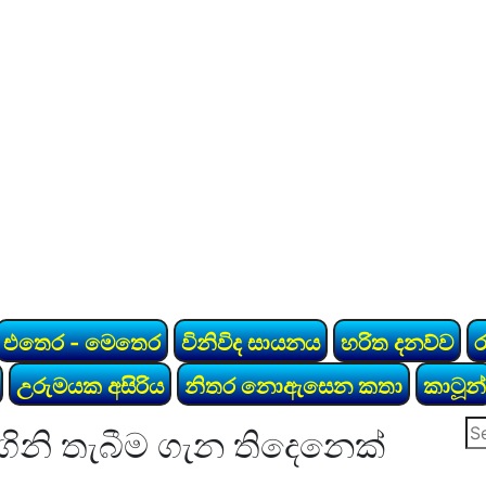
එතෙර - මෙතෙර
විනිවිද සායනය
හරිත දනව්ව
උරුමයක අසිරිය
නිතර නොඇසෙන කතා
කාටූන්
Se
ගිනි තැබීම ගැන තිදෙනෙක්
for