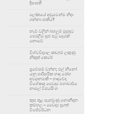
දිසාපති
ලෝකයේ අඩුවෙන්ම නිදා
ගන්නා ජාතිය?
නැව් වලින් බහලුම් මුහුදට
පෙරලීම සුළු පටු දෙයක්
නොවේ
විශ්වවිද්‍යාල කඩඉම් ලකුණු
නිකුත් කෙරේ
ප්‍රවේසම් වන්න; එල් නිනෝ
යනු පාරිසරික හෘද රෝග
අවදානමකි – හෘදවේද
විශේෂඥ වෛද්‍ය මහාචාර්ය
නාමල් විජයසිංහ
කුස තුළ සැඟවුණු නොනිදන
කම්හල – වෛද්‍ය සුගත්
විජේවර්ධන