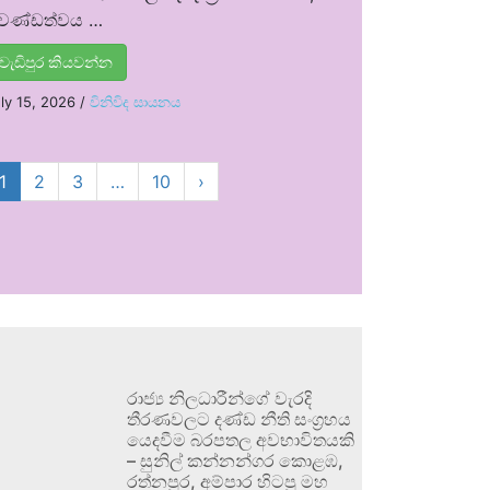
්‍රචණ්ඩත්වය …
වැඩිපුර කියවන්න
ly 15, 2026
/
විනිවිද සායනය
1
2
3
…
10
›
රාජ්‍ය නිලධාරීන්ගේ වැරදි
තීරණවලට දණ්ඩ නීති සංග්‍රහය
යෙදවීම බරපතල අවභාවිතයකි
– සුනිල් කන්නන්ගර කොළඹ,
රත්නපුර, අම්පාර හිටපු මහ