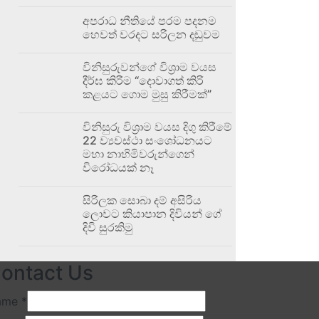
අපරාධ නීතියේ පරම පදනම
හෙවත් වරදට සරිලන දඬුවම
විනිසුරුවන්ගේ විශ්‍රාම වයස
දීර්ඝ කිරීම “දොවාගත් කිරි
කළයට ගොම මුසු කිරීමක්”
විනිසුරු විශ්‍රාම වයස දිගු කිරීමේ
22 ව්‍යවස්ථා සංශෝධනයට
මහා නාහිමිවරුන්ගෙන්
විරෝධයක් නෑ
සිරිලක සොබා දම් අසිරිය
ලොවට කියාපාන දිවියන් ගේ
දිවි සුරකිමු
ontact Us
ame
*